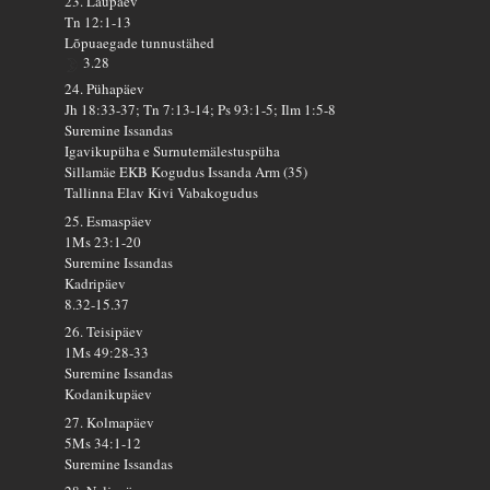
23. Laupäev
Tn 12:1-13
Lõpuaegade tunnustähed
3.28
24. Pühapäev
Jh 18:33-37; Tn 7:13-14; Ps 93:1-5; Ilm 1:5-8
Suremine Issandas
Igavikupüha e Surnutemälestuspüha
Sillamäe EKB Kogudus Issanda Arm (35)
Tallinna Elav Kivi Vabakogudus
25. Esmaspäev
1Ms 23:1-20
Suremine Issandas
Kadripäev
8.32-15.37
26. Teisipäev
1Ms 49:28-33
Suremine Issandas
Kodanikupäev
27. Kolmapäev
5Ms 34:1-12
Suremine Issandas