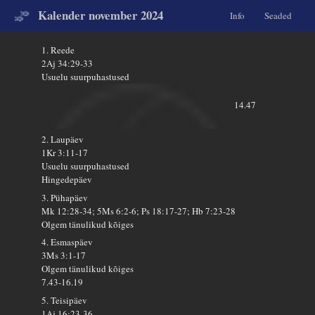
Kalender november 2024
Info
Seaded
1. Reede
2Aj 34:29-33
Usuelu suurpuhastused
14.47
2. Laupäev
1Kr 3:11-17
Usuelu suurpuhastused
Hingedepäev
3. Pühapäev
Mk 12:28-34; 5Ms 6:2-6; Ps 18:17-27; Hb 7:23-28
Olgem tänulikud kõiges
4. Esmaspäev
3Ms 3:1-17
Olgem tänulikud kõiges
7.43-16.19
5. Teisipäev
1Aj 16:23-36