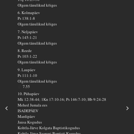
Olgem tänulikud kõiges
6. Kolmapäev
Ps 138:1-8
Olgem tänulikud kõiges
7. Neljapäev
Ps 145:1-21
Olgem tänulikud kõiges
8. Reede
Ps 103:1-22
Olgem tänulikud kõiges
9. Laupäev
Ps 111:1-10
Olgem tänulikud kõiges
7.55
10. Pühapäev
Mk 12:38-44; 1Kn 17:10-16; Ps 146:7-10; Hb 9:24-28
Mehed Jumala ees
ISADEPÄEV
Mardipäev
Jausa Kogudus
Kohtla-Järve Kolgata Baptistikogudus
Kohtla-Järve Saaroni Baptisti Kogudus