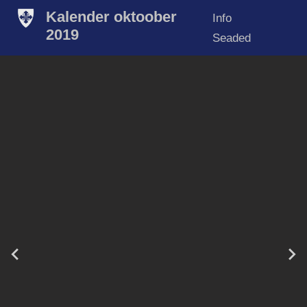
Kalender oktoober
Info
2019
Seaded