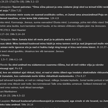
s 24,15–17a(17b–19); 1Ms 3,1–13
 Kolmapäev
Taavet palvetas: "Oma sõna pärast ja oma südame järgi oled sa teinud kõiki nei
ri asju."
2Sm 7,21
ala armastus meie vastu on saanud avalikuks selles, et Jumal oma ainusündinud Poja on
itanud maailma, et me tema läbi elaksime.
1Jh 4,9
nita mind, Kannataja, Jeesus, surma vaevades! Elusta mind, Lunastaja, püha risti võidu väes! Sii
tohin aina laulda, kuni kantakse mind hauda, et ka viimses võitluses võitjaks jään ma Jeesuses.
R 278:3. Harri Haamer
4,17–24; 1Ms 3,14–24
 Neljapäev
Meie Jumala käsi oli meie peal ja ta päästis meid.
Esr 8,31
sus ütleb: Minu lambad kuulevad minu häält ja mina tunnen neid ja nad järgnevad mulle ni
annan neile igavese elu ja nad ei hukku iialgi ning keegi ei kisu neid minu käest.
Jh 10,27
k teed viivad igavikku, üksainus tee viib taevasse: Jeesus.
ul Himma
 1,5–7; 1Ms 4,1–16
. Reede
Sa oled andnud mu südamesse suurema rõõmu, kui oli neil rohke vilja ja värske
nisaagi ajal.
Ps 4,8
d, kes on nüüdsel ajal rikkad, käsi, et nad ei oleks ülbed ega loodaks ebakindlale rikkusele
d Jumalale, kes valmistab meile kõike rikkalikult maitsmiseks.
1Tm 6,17
jud tahavad kujutleda, et neil on midagi head, millega Jumalat lepitada. Jumal taolist pettust ei ta
annab oma rikkust vaid neile, kes tunnistavad Talle oma täielikku armetust. Sellised inimesed on
sed oma vaimus, kuid rikkad taevariigis.
ani Martikainen
66,18–23; 1Ms 6,5–22
. Laupäev
Rahvad kuulavad pilvestlausujaid ja ennustajaid, aga sinule ei ole Issand, su Jum
leks luba andnud.
5Ms 18,14