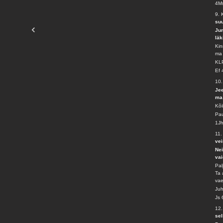
4M
9.
suu
Jum
läk
Kin
ma 
KLP
Ef 
10.
Jee
ma 
Kõi
Pa
1Jh
11
vei
Nei
vai
Pal
Ta 
vae
Juh
Js 
12
sel