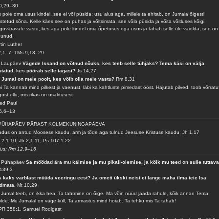
9,29–30
 pole oma usus kindel, see ei või püsida; usu alus aga, millele ta ehitab, on Jumala õigesti
stetud sõna. Kelle käes see on puhas ja võltsimata, see võib püsida ja võita võitluses kõigi
guväravate vastu, kes aga pole kindel oma õpetuses ega usus ja tahab selle üle vaielda, see on
dunud.
tin Luther
2,1–7; 1Ms 9,18–29
. Laupäev
Vägede Issand on võtnud nõuks, kes teeb selle tühjaks? Tema käsi on välja
utatud, kes pöörab selle tagasi?
Js 14,27
 Jumal on meie poolt, kes võib olla meie vastu?
Rm 8,31
i Ta kannab mind pilkest ja vaenust, läbi ka kahtluste pimedast ööst. Hajutab pilved, toob võrratu
gust ellu, mis rikas on usaldusest.
ed Paul
6,6–13
 PÜHAPÄEV PÄRAST KOLMEKUNINGAPÄEVA
dus on antud Moosese kaudu, arm ja tõde aga tulnud Jeesuse Kristuse kaudu.
Jh 1,17
 2,1-10; Jh 2,1-11; Ps 107,1-22
lus: Rm 12,9–16
. Pühapäev
Sa mõõdad ära mu käimise ja mu pikali-olemise, ja kõik mu teed on sulle tuttava
139,3
 kaks varblast müüda veeringu eest? Ja ometi ükski neist ei lange maha ilma teie Isa
admata.
Mt 10,29
 Jumal teeb, on ikka hea, Ta tahtmine on õige. Ma võin nüüd jääda rahule, kõik annan Tema
lde. Mu Jumalal on väge küll, Ta armastus mind hoiab. Ta tehku mis Ta tahab!
R 358:1. Samuel Rodigast