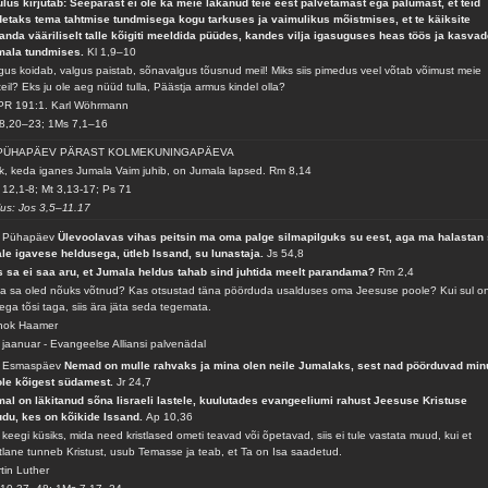
lus kirjutab: Seepärast ei ole ka meie lakanud teie eest palvetamast ega palumast, et teid
detaks tema tahtmise tundmisega kogu tarkuses ja vaimulikus mõistmises, et te käiksite
anda vääriliselt talle kõigiti meeldida püüdes, kandes vilja igasuguses heas töös ja kasva
mala tundmises.
Kl 1,9–10
gus koidab, valgus paistab, sõnavalgus tõusnud meil! Miks siis pimedus veel võtab võimust meie
teil? Eks ju ole aeg nüüd tulla, Päästja armus kindel olla?
PR 191:1. Karl Wöhrmann
8,20–23; 1Ms 7,1–16
 PÜHAPÄEV PÄRAST KOLMEKUNINGAPÄEVA
k, keda iganes Jumala Vaim juhib, on Jumala lapsed.
Rm 8,14
12,1-8; Mt 3,13-17; Ps 71
lus: Jos 3,5–11.17
. Pühapäev
Ülevoolavas vihas peitsin ma oma palge silmapilguks su eest, aga ma halastan
le igavese heldusega, ütleb Issand, su lunastaja.
Js 54,8
 sa ei saa aru, et Jumala heldus tahab sind juhtida meelt parandama?
Rm 2,4
a sa oled nõuks võtnud? Kas otsustad täna pöörduda usalduses oma Jeesuse poole? Kui sul o
lega tõsi taga, siis ära jäta seda tegemata.
nok Haamer
 jaanuar - Evangeelse Alliansi palvenädal
. Esmaspäev
Nemad on mulle rahvaks ja mina olen neile Jumalaks, sest nad pöörduvad min
ole kõigest südamest.
Jr 24,7
al on läkitanud sõna Iisraeli lastele, kuulutades evangeeliumi rahust Jeesuse Kristuse
du, kes on kõikide Issand.
Ap 10,36
 keegi küsiks, mida need kristlased ometi teavad või õpetavad, siis ei tule vastata muud, kui et
stlane tunneb Kristust, usub Temasse ja teab, et Ta on Isa saadetud.
tin Luther