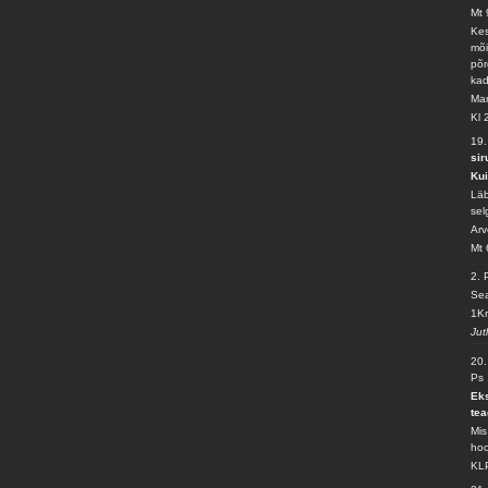
Mt 
Kes
mõi
põr
ka
Mar
Kl 
19
sir
Kui
Läb
sel
Arv
Mt 
2.
Sea
1Kr
Jut
20
Ps 
Eks
te
Mis
hoo
KLP