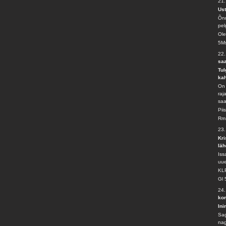
21
Ust
Õnn
pel
Ole
5Ms
22.
saa
Tul
ka
On 
raj
saa
Pii
Rm
23
Kri
läh
Iss
uue
KL
Gl 
24.
kom
Ini
Sag
nag