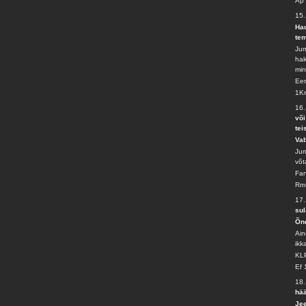
Ap
15.
Hau
tem
Jum
hak
min
Ee
1Kr
16
või
tei
Va
Jum
võt
Fan
Rm
17.
su
Õnd
Ain
ikk
KLP
Ef 
18
hää
Jee