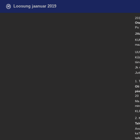
Loosung jaanuar 2019
201
Ots
Ps 
JA
KUU
ma
UU
Kõi
tä
Jk 
Jut
1. 
Oli
päe
20
Ma 
min
KLP
2.
Tal
And
ka?
tall