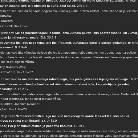
. Esmaspäev
Vägede Issand on meiega, Jaakobi Jumal on meile kindlaks kaitseks.
Ps 46,8
av on Issand, kes teid kinnitab ja kurja eest hoiab.
2Ts 3,3
elik on see, kes on õppinud põgenema Jumala juurde, otsima kaitset Tema tiibade all ja leidma 
gupaika.
 Hallesby
 4,5–13; Rm 1,1–7
 Teisipäev
Kui sa pöördud tagasi Issanda, oma Jumala juurde, siis pöörab Issand, su Jumal,
tuse ja halastab su peale.
5Ms 30,2.3
ge Jumala ligi, siis tuleb tema teie ligi. Patused, puhastage käed ja kasige südamed, te hing
hestunud.
Jk 4,8–9
olemas vaid üks võimalus ristiusu tõelise loomuse tundmaõppimiseks: me peame astuma sellele
ale, pühendama end sellele elu teele ja siis hakkame ise nägema. Niikaua kui oleme väljaspool, ei
 me seda õigesti mõista.
skop Kallistos Ware
 9,31–10,8; Rm 1,8–17
. Kolmapäev
Ja ma teen nendega rahulepingu, mis jääb igaveseks lepinguks nendega.
Hs 37
stus Jeesus on tulnud ja kuulutanud rõõmusõnumit rahust teile, kaugelolijaile, ja rahu
edalolijaile.
Ef 2,17
and, Sa tahad meid rahu ja rõõmuga täita, armastust, õnne ja ustavust meiega köita. Südamed 
ndad lootusega, tahad meid taevale võita.
PR 309:1. Joachim Neander
5,1–6; Rm 1,18–23
 Neljapäev
Nad tulevad nuttes, aga ma viin nad veeojade äärde tasasel teel kus nad ei
ista; sest ma olen Iisraeli isa.
Jr 31,9
mese Poeg on tulnud otsima ja päästma kadunut.
Lk 19,10
eli valitseb langenud inimese kohta arusaamine nagu ei oleks temas enam midagi armastusväärs
u oleks ta läbi ja läbi halb, ja nagu oleks Jumala armastus sellise inimese vastu sügavamas mõtt