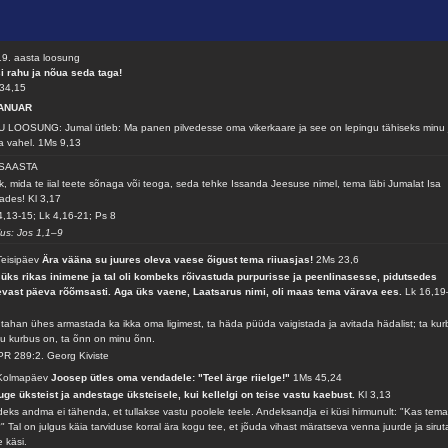
9. aasta loosung
i rahu ja nõua seda taga!
34,15
ANUAR
 LOOSUNG: Jumal ütleb: Ma panen pilvedesse oma vikerkaare ja see on lepingu tähiseks minu 
a vahel.
1Ms 9,13
SAASTA
k, mida te iial teete sõnaga või teoga, seda tehke Issanda Jeesuse nimel, tema läbi Jumalat Isa
nades!
Kl 3,17
4,13-15; Lk 4,16-21; Ps 8
lus: Jos 1,1–9
Teisipäev
Ära vääna su juures oleva vaese õigust tema riiuasjas!
2Ms 23,6
 üks rikas inimene ja tal oli kombeks rõivastuda purpurisse ja peenlinasesse, pidutsedes
vast päeva rõõmsasti. Aga üks vaene, Laatsarus nimi, oli maas tema värava ees.
Lk 16,19
tahan ühes armastada ka ikka oma ligimest, ta häda püüda vaigistada ja avitada hädalist; ta kur
u kurbus on, ta õnn on minu õnn.
R 289:2. Georg Kiviste
 Kolmapäev
Joosep ütles oma vendadele: "Teel ärge riielge!"
1Ms 45,24
uge üksteist ja andestage üksteisele, kui kellelgi on teise vastu kaebust.
Kl 3,13
eks andma ei tähenda, et tullakse vastu poolele teele. Andeksandja ei küsi hirmunult: "Kas tem
" Tal on julgus käia tarviduse korral ära kogu tee, et jõuda vihast märatseva venna juurde ja siru
e käsi.