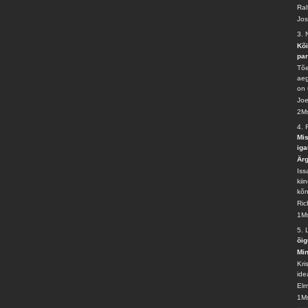
Ral
Jo
3. 
Kõi
par
Tõe
aeg
on 
Joe
2Ms
4.
Mis
ig
Ärg
Iss
kii
kõn
Ric
1Ms
5.
õig
Min
Kri
ide
El
1M