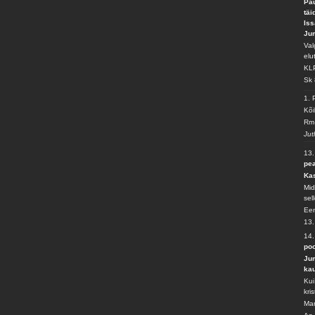
Pau
täi
Iss
Ju
Val
elu
KL
Sk 
1.
Kõi
Rm 
Jut
13
pea
Kas
Mid
sel
Ee
13.
14
po
Jum
kau
Kui
kri
Mar