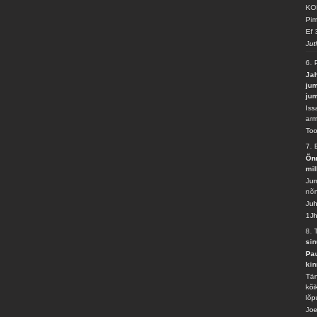
KO
Pim
Ef 
Jut
6.
Jah
jum
jum
Iss
arm
To
7.
Õnn
mil
Jum
nõn
Juh
1Jh
8. 
sin
Pau
kin
Tän
kõi
lõp
Joe