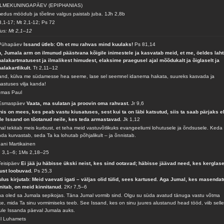
LMEKUNINGAPÄEV (EPIPHANIAS)
edus möödub ja tõeline valgus paistab juba.
1Jh 2,8b
3,1-17; Mt 2,1-12; Ps 72
lus: Mt 2,1–12
 Pühapäev
Issand ütleb: Oh et mu rahvas mind kuulaks!
Ps 81,14
, Jumala arm on ilmunud päästvana kõigile inimestele ja kasvatab meid, et me, öeldes laht
alakartmatusest ja ilmalikest himudest, elaksime praegusel ajal mõõdukalt ja õiglaselt ja
alakartlikult.
Tt 2,11–12
and, külva me südamesse hea seeme, lase sel seemnel idanema hakata, suureks kasvada ja
astuses vilja kanda!
omas Paul
 Esmaspäev
Vaata, ma sulatan ja proovin oma rahvast.
Jr 9,6
is on mees, kes peab vastu kiusatuses, sest kui ta on läbi katsutud, siis ta saab pärjaks e
le Issand on tõotanud neile, kes teda armastavad.
Jk 1,12
al tekitab meis kurbust, et teha meid vastuvõtlikuks evangeeliumi lohutusele ja õndsusele. Keda
da kurvastab, seda Ta ka lohutab põhjalikult – ja õnnistab.
ani Martikainen
 3,1–6; 1Ms 2,18–25
Teisipäev
Ei jää ju häbisse ükski neist, kes sind ootavad; häbisse jäävad need, kes kerglase
ust loobuvad.
Ps 25,3
lus kirjutab: Meid vaevati igati – väljas olid tülid, sees kartused. Aga Jumal, kes masendat
nitab, on meid kinnitanud.
2Kr 7,5–6
a oled sa Jumala sepikojas. Täna Jumal vormib sind. Olgu su süda avatud tänuga vastu võtma
ke, mida Ta sinu vormimiseks teeb. See Issand, kes on sinu juures alustanud head tööd, viib sell
ule Issanda päeval Jumala auks.
l Luhamets