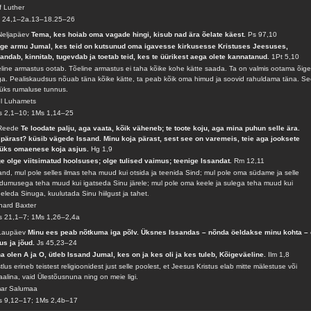
f Luther
s 24,1–2a.13–18.25–26
Neljapäev
Tema, kes hoiab oma vagade hingi, kisub nad ära õelate käest.
Ps 97,10
ge armu Jumal, kes teid on kutsunud oma igavesse kirkusesse Kristuses Jeesuses,
andab, kinnitab, tugevdab ja toetab teid, kes te üürikest aega olete kannatanud.
1Pt 5,10
line armastus ootab. Tõeline armastus ei taha kõike kohe kätte saada. Ta on valmis ootama õige
a. Pealiskaudsus nõuab täna kõike kätte, ta peab kõik oma himud ja soovid rahuldama täna. S
üks rumaluse tunnus.
l Luhamets
 2,1–10; 1Ms 1,14–25
 Reede
Te loodate palju, aga vaata, kõik väheneb; te toote koju, aga mina puhun selle ära.
pärast? küsib vägede Issand. Minu koja pärast, sest see on varemeis, teie aga jooksete
aüks omaenese koja asjus.
Hg 1,9
e olge viitsimatud hoolsuses; olge tulised vaimus; teenige Issandat.
Rm 12,11
and, mul pole selles ilmas teha muud kui otsida ja teenida Sind; mul pole oma südame ja selle
ndumusega teha muud kui igatseda Sinu järele; mul pole oma keele ja sulega teha muud kui
eleda Sinuga, kuulutada Sinu hiilgust ja tahet.
hard Baxter
 21,1–7; 1Ms 1,26–2,4a
 Laupäev
Minu ees peab nõtkuma iga põlv. Üksnes Issandas – nõnda öeldakse minu kohta –
us ja jõud.
Js 45,23–24
a olen A ja O, ütleb Issand Jumal, kes on ja kes oli ja kes tuleb, Kõigeväeline.
Ilm 1,8
stlus erineb teistest religioonidest just selle poolest, et Jeesus Kristus elab mitte mälestuse või
aalina, vaid Ülestõusnuna ning on meie ligi.
mar Salumaa
s 9,12–17; 1Ms 2,4b–17