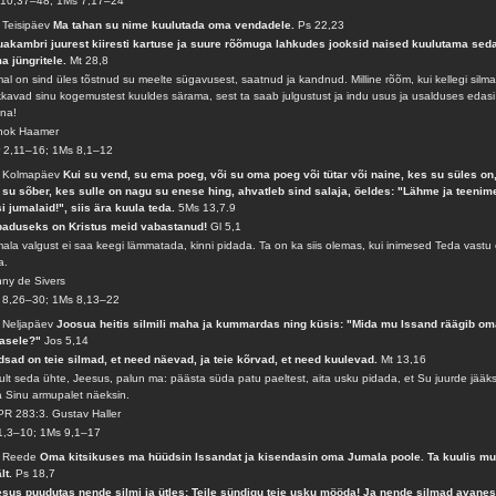
 10,37–48; 1Ms 7,17–24
 Teisipäev
Ma tahan su nime kuulutada oma vendadele.
Ps 22,23
akambri juurest kiiresti kartuse ja suure rõõmuga lahkudes jooksid naised kuulutama sed
a jüngritele.
Mt 28,8
al on sind üles tõstnud su meelte sügavusest, saatnud ja kandnud. Milline rõõm, kui kellegi silm
kavad sinu kogemustest kuuldes särama, sest ta saab julgustust ja indu usus ja usalduses edasi
na!
nok Haamer
 2,11–16; 1Ms 8,1–12
. Kolmapäev
Kui su vend, su ema poeg, või su oma poeg või tütar või naine, kes su süles on
 su sõber, kes sulle on nagu su enese hing, ahvatleb sind salaja, öeldes: "Lähme ja teenim
si jumalaid!", siis ära kuula teda.
5Ms 13,7.9
baduseks on Kristus meid vabastanud!
Gl 5,1
ala valgust ei saa keegi lämmatada, kinni pidada. Ta on ka siis olemas, kui inimesed Teda vastu 
a.
ny de Sivers
 8,26–30; 1Ms 8,13–22
 Neljapäev
Joosua heitis silmili maha ja kummardas ning küsis: "Mida mu Issand räägib om
lasele?"
Jos 5,14
sad on teie silmad, et need näevad, ja teie kõrvad, et need kuulevad.
Mt 13,16
ult seda ühte, Jeesus, palun ma: päästa süda patu paeltest, aita usku pidada, et Su juurde jääks
a Sinu armupalet näeksin.
R 283:3. Gustav Haller
1,3–10; 1Ms 9,1–17
. Reede
Oma kitsikuses ma hüüdsin Issandat ja kisendasin oma Jumala poole. Ta kuulis m
lt.
Ps 18,7
sus puudutas nende silmi ja ütles: Teile sündigu teie usku mööda! Ja nende silmad avanes