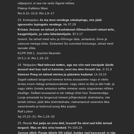
väljaspool, ei saa me seda õigesti mõista.
Piiskop Kallistos Ware
Rm 9,31–10,8; Rm 1,8–17
23. Kolmapäev
Ja ma teen nendega rahulepingu, mis jääb
igaveseks lepinguks nendega.
Hs 37,26
Kristus Jeesus on tulnud ja kuulutanud rõõmusõnumit rahust teile,
kaugelolijaile, ja rahu lähedalolijaile.
Ef 2,17
Issand, Sa tahad meid rahu ja rõõmuga täita, armastust, õnne ja
ustavust meiega köita. Südamed Sa uuendad lootusega, tahad meid
taevale võita.
KLPR 309:1. Joachim Neander
Gl 5,1–6; Rm 1,18–23
24. Neljapäev
Nad tulevad nuttes, aga ma viin nad veeojade äärde
tasasel teel kus nad ei komista; sest ma olen Iisraeli isa.
Jr 31,9
Inimese Poeg on tulnud otsima ja päästma kadunut.
Lk 19,10
Sageli valitseb langenud inimese kohta arusaamine nagu ei oleks
temas enam midagi armastusväärset, nagu oleks ta läbi ja läbi halb, ja
nagu oleks Jumala armastus sellise inimese vastu sügavamas mõttes
ebaõige. Sellisel arusaamal ei ole midagi ühist Uue Testamendiga.
Looja armastab ka langenud inimest põhjendatult: drahmiraha, mis
lamab tolmus, jääb ikka drahmirahaks, mahamaetud varandus ikka
varanduseks ja kadunud poeg ikka pojaks.
Ralf Luther
Ap 15,22–31; Rm 1,24–32
25. Reede
Kui palju on sinu töid, Issand! Sa oled nad kõik teinud
targasti. Maa on täis sinu looduid.
Ps 104,24
Jeesus ütleb: Pange tähele lilli väljal, kuidas nad kasvavad: ei näe