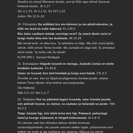
Seadus on antud Moosese kaudu, arm ja tõde aga tulnud Jeesuse
Kristuse kaudu.
Jh 1,17
1Kr 2,1-10; Jh 2,1-11; Ps 107,1-22
Jutlus: Rm 12,9–16
20. Pühapäev
Sa mõõdad ära mu käimise ja mu pikali-olemise, ja
kõik mu teed on sulle tuttavad.
Ps 139,3
Eks kaks varblast müüda veeringu eest? Ja ometi ükski neist ei
lange maha ilma teie Isa teadmata.
Mt 10,29
Mis Jumal teeb, on ikka hea, Ta tahtmine on õige. Ma võin nüüd jääda
rahule, kõik annan Tema hoolde. Mu Jumalal on väge küll, Ta armastus
mind hoiab. Ta tehku mis Ta tahab!
KLPR 358:1. Samuel Rodigast
21. Esmaspäev
Vägede Issand on meiega, Jaakobi Jumal on meile
kindlaks kaitseks.
Ps 46,8
Ustav on Issand, kes teid kinnitab ja kurja eest hoiab.
2Ts 3,3
Õnnelik on see, kes on õppinud põgenema Jumala juurde, otsima
kaitset Tema tiibade all ja leidma seal pelgupaika.
Ole Hallesby
5Ms 4,5–13; Rm 1,1–7
22. Teisipäev
Kui sa pöördud tagasi Issanda, oma Jumala juurde,
siis pöörab Issand, su Jumal, su saatuse ja halastab su peale.
5Ms
30,2.3
Tulge Jumala ligi, siis tuleb tema teie ligi. Patused, puhastage
käed ja kasige südamed, te hingelt kahestunud.
Jk 4,8–9
On olemas vaid üks võimalus ristiusu tõelise loomuse
tundmaõppimiseks: me peame astuma sellele rajale, pühendama end
sellele elu teele ja siis hakkame ise nägema. Niikaua kui oleme