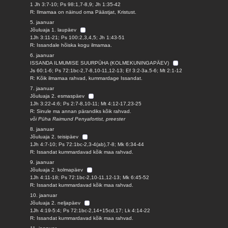
1 Jh 3:7-10; Ps 98:1,7-8,9; Jh 1:35-42
R: Ilmamaa on näinud oma Päästjat, Kristust.
5. jaanuar
Jõuluaja 1. laupäev
1Jh 3:11-21; Ps 100:2,3,4,5; Jh 1:43-51
R: Issandale hõiska kogu ilmamaa.
6. jaanuar
ISSANDA ILMUMISE SUURPÜHA (KOLMEKUNINGAPÄEV)
Js 60:1-6; Ps 72:1bc-2,7-8,10-11,12-13; Ef 3:2-3a.5-6; Mt 2:1-12
R: Kõik ilmamaa rahvad, kummardage Issandat.
7. jaanuar
Jõuluaja 2. esmaspäev
1Jh 3:22-4:6; Ps 2:7-8,10-11; Mt 4:12-17,23-25
R: Sinule ma annan pärandiks kõik rahvad.
või Püha Raimund Penyafortist, preester
8. jaanuar
Jõuluaja 2. teisipäev
1Jh 4:7-10; Ps 72:1bc-2,3-4(ab),7-8; Mk 6:34-44
R: Issandat kummardavad kõik maa rahvad.
9. jaanuar
Jõuluaja 2. kolmapäev
1Jh 4:11-18; Ps 72:1bc-2,10-11,12-13; Mk 6:45-52
R: Issandat kummardavad kõik maa rahvad.
10. jaanuar
Jõuluaja 2. neljapäev
1Jh 4:19-5:4; Ps 72:1bc-2,14+15cd,17; Lk 4:14-22
R: Issandat kummardavad kõik maa rahvad.