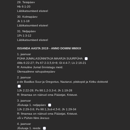
29. Teisipäev
Hb 6:1-20
Läbikatsumised eluteel
30. Kolmapäev
Jk 1:1-18
Läbikatsumised eluteel
31. Neljapäev
1Pt 1:3-12
Läbikatsumised eluteel
ISSANDA AASTA 2019 - ANNO DOMINI MMXIX
1. jaanuar
PÜHA JUMALASÜNNITAJA MAARJA SUURPÜHA
4Ms 6:22-27; Ps 67:2-3,5,6+8; Gl 4:4-7; Lk 2:16-21
R: Armuline Jumal õnnistagu meid.
Ülemaailmne rahupalvepäev
2. jaanuar
p-de Basilius Suur ja Gregorius, Nazianzi, piiskopid ja Kiriku doktorid
1Jh 2:22-28; Ps 98:1,2-3,3-4; Jh 1:19-28
R: Ilmamaa on näinud oma Päästjat, Kristust.
3. jaanuar
Jõuluaja 1. neljapäev
1Jh 2:29-3:6; Ps 98:1,3cd-4,5-6; Jh 1:29-34
R: Ilmamaa on näinud oma Päästjat, Kristust.
või v Pühim Nimi Jeesus
4. jaanuar
Jõuluaja 1. reede