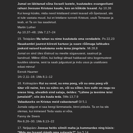
Jumal on läkitanud sõna Iisraeli lastele, kuulutades evangeeliumi
rahust Jeesuse Kristuse kaudu, kes on kõikide Issand.
Ap 10,36
Kui keegi küsiks, mida need kristlased ometi teavad või õpetavad, siis
ei tule vastata muud, kui et kristlane tunneb Kristust, usub Temasse ja
teab, et Ta on Isa saadetud.
Martin Luther
Ap 10,37–48; 1Ms 7,17–24
15. Teisipäev
Ma tahan su nime kuulutada oma vendadele.
Ps 22,23
Hauakambri juurest kiiresti kartuse ja suure rõõmuga lahkudes
jooksid naised kuulutama seda tema jüngritele.
Mt 28,8
Jumal on sind üles tõstnud su meelte sügavusest, saatnud ja
kandnud. Milline rõõm, kui kellegi silmad hakkavad sinu kogemustest
kuuldes särama, sest ta saab julgustust ja indu usus ja usalduses
edasi minna!
Eenok Haamer
1Kr 2,11–16; 1Ms 8,1–12
16. Kolmapäev
Kui su vend, su ema poeg, või su oma poeg või
tütar või naine, kes su süles on, või su sõber, kes sulle on nagu su
enese hing, ahvatleb sind salaja, öeldes: "Lähme ja teenime teisi
jumalaid!", siis ära kuula teda.
5Ms 13,7.9
Vabaduseks on Kristus meid vabastanud!
Gl 5,1
Jumala valgust ei saa keegi lämmatada, kinni pidada. Ta on ka siis
olemas, kui inimesed Teda vastu ei võta.
Fanny de Sivers
Rm 8,26–30; 1Ms 8,13–22
17. Neljapäev
Joosua heitis silmili maha ja kummardas ning küsis:
"Mida mu Issand räägib oma sulasele?"
Jos 5,14