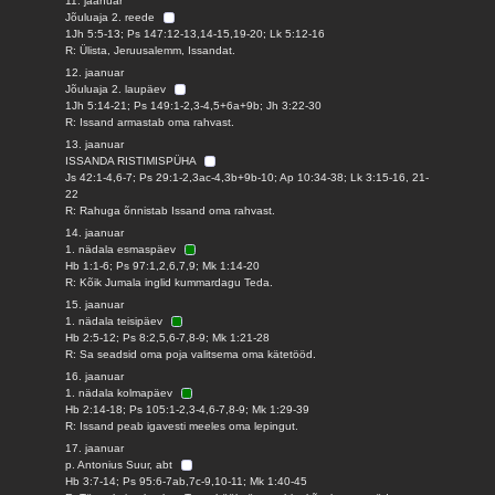
11. jaanuar
Jõuluaja 2. reede
1Jh 5:5-13; Ps 147:12-13,14-15,19-20; Lk 5:12-16
R: Ülista, Jeruusalemm, Issandat.
12. jaanuar
Jõuluaja 2. laupäev
1Jh 5:14-21; Ps 149:1-2,3-4,5+6a+9b; Jh 3:22-30
R: Issand armastab oma rahvast.
13. jaanuar
ISSANDA RISTIMISPÜHA
Js 42:1-4,6-7; Ps 29:1-2,3ac-4,3b+9b-10; Ap 10:34-38; Lk 3:15-16, 21-
22
R: Rahuga õnnistab Issand oma rahvast.
14. jaanuar
1. nädala esmaspäev
Hb 1:1-6; Ps 97:1,2,6,7,9; Mk 1:14-20
R: Kõik Jumala inglid kummardagu Teda.
15. jaanuar
1. nädala teisipäev
Hb 2:5-12; Ps 8:2,5,6-7,8-9; Mk 1:21-28
R: Sa seadsid oma poja valitsema oma kätetööd.
16. jaanuar
1. nädala kolmapäev
Hb 2:14-18; Ps 105:1-2,3-4,6-7,8-9; Mk 1:29-39
R: Issand peab igavesti meeles oma lepingut.
17. jaanuar
p. Antonius Suur, abt
Hb 3:7-14; Ps 95:6-7ab,7c-9,10-11; Mk 1:40-45