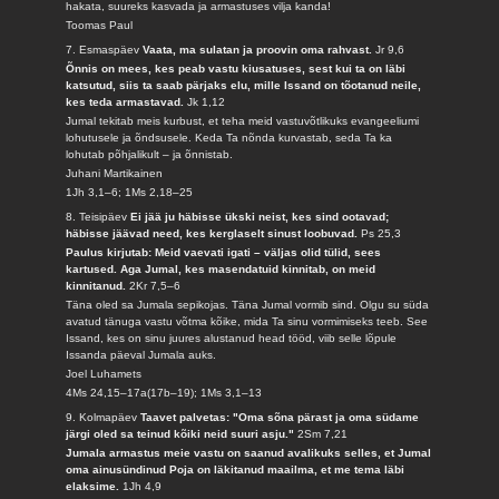
hakata, suureks kasvada ja armastuses vilja kanda!
Toomas Paul
7. Esmaspäev
Vaata, ma sulatan ja proovin oma rahvast.
Jr 9,6
Õnnis on mees, kes peab vastu kiusatuses, sest kui ta on läbi
katsutud, siis ta saab pärjaks elu, mille Issand on tõotanud neile,
kes teda armastavad.
Jk 1,12
Jumal tekitab meis kurbust, et teha meid vastuvõtlikuks evangeeliumi
lohutusele ja õndsusele. Keda Ta nõnda kurvastab, seda Ta ka
lohutab põhjalikult – ja õnnistab.
Juhani Martikainen
1Jh 3,1–6; 1Ms 2,18–25
8. Teisipäev
Ei jää ju häbisse ükski neist, kes sind ootavad;
häbisse jäävad need, kes kerglaselt sinust loobuvad.
Ps 25,3
Paulus kirjutab: Meid vaevati igati – väljas olid tülid, sees
kartused. Aga Jumal, kes masendatuid kinnitab, on meid
kinnitanud.
2Kr 7,5–6
Täna oled sa Jumala sepikojas. Täna Jumal vormib sind. Olgu su süda
avatud tänuga vastu võtma kõike, mida Ta sinu vormimiseks teeb. See
Issand, kes on sinu juures alustanud head tööd, viib selle lõpule
Issanda päeval Jumala auks.
Joel Luhamets
4Ms 24,15–17a(17b–19); 1Ms 3,1–13
9. Kolmapäev
Taavet palvetas: "Oma sõna pärast ja oma südame
järgi oled sa teinud kõiki neid suuri asju."
2Sm 7,21
Jumala armastus meie vastu on saanud avalikuks selles, et Jumal
oma ainusündinud Poja on läkitanud maailma, et me tema läbi
elaksime.
1Jh 4,9