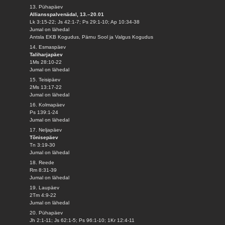
13. Pühapäev
Alliansspalvenädal, 13.–20.01
Lk 3:15-22; Js 42:1-7; Ps 29:1-10; Ap 10:34-38
Jumal on lähedal
Antsla EKB Kogudus, Pärnu Sool ja Valgus Kogudus
14. Esmaspäev
Taliharjapäev
1Ms 28:10-22
Jumal on lähedal
15. Teisipäev
2Ms 13:17-22
Jumal on lähedal
16. Kolmapäev
Ps 139:1-24
Jumal on lähedal
17. Neljapäev
Tõnisepäev
Tn 3:19-30
Jumal on lähedal
18. Reede
Rm 8:31-39
Jumal on lähedal
19. Laupäev
2Tm 4:9-22
Jumal on lähedal
20. Pühapäev
Jh 2:1-11; Js 62:1-5; Ps 96:1-10; 1Kr 12:4-11