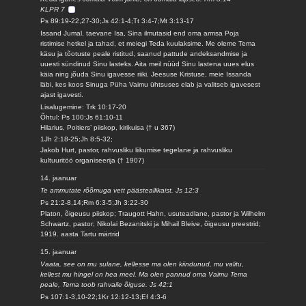
KLPR 7
Ps 89:19-22,27-30;Js 42:1-4;Tt 3:4-7;Mt 3:13-17
Issand Jumal, taevane Isa, Sina ilmutasid end oma armsa Poja
ristimise hetkel ja tahad, et meiegi Teda kuulaksime. Me oleme Tema
käsu ja tõotuste peale ristitud, saanud pattude andeksandmise ja
uuesti sündinud Sinu lasteks. Aita meil nüüd Sinu lastena uues elus
käia ning jõuda Sinu igavesse riiki. Jeesuse Kristuse, meie Issanda
läbi, kes koos Sinuga Püha Vaimu ühtsuses elab ja valitseb igavesest
ajast igavesti.
Lisalugemine: Trk 10:17-20
Õhtul: Ps 100;Js 61:10-11
Hilarius, Poitiers’ piiskop, kirikuisa († u 367)
1Jh 2:18-25;Jh 8:5-32;
Jakob Hurt, pastor, rahvusliku liikumise tegelane ja rahvusliku
kultuuritöö organiseerija († 1907)
14. jaanuar
Te ammutate rõõmuga vett päästeallikaist. Js 12:3
Ps 21:2-8,14;Rm 6:3-5;Jh 3:22-30
Platon, õigeusu piiskop; Traugott Hahn, usuteadlane, pastor ja Wilhelm
Schwartz, pastor; Nikolai Bezanitski ja Mihail Bleive, õigeusu preestrid;
1919. aasta Tartu märtrid
15. jaanuar
Vaata, see on mu sulane, kellesse ma olen kiindunud, mu valitu,
kellest mu hingel on hea meel. Ma olen pannud oma Vaimu Tema
peale, Tema toob rahvaile õiguse. Js 42:1
Ps 107:1-3,10-22;1Kr 12:12-13;Ef 4:3-6