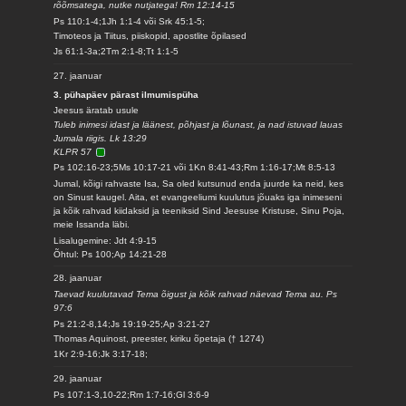
rõõmsatega, nutke nutjatega! Rm 12:14-15
Ps 110:1-4;1Jh 1:1-4 või Srk 45:1-5;
Timoteos ja Tiitus, piiskopid, apostlite õpilased
Js 61:1-3a;2Tm 2:1-8;Tt 1:1-5
27. jaanuar
3. pühapäev pärast ilmumispüha
Jeesus äratab usule
Tuleb inimesi idast ja läänest, põhjast ja lõunast, ja nad istuvad lauas
Jumala riigis. Lk 13:29
KLPR 57
Ps 102:16-23;5Ms 10:17-21 või 1Kn 8:41-43;Rm 1:16-17;Mt 8:5-13
Jumal, kõigi rahvaste Isa, Sa oled kutsunud enda juurde ka neid, kes
on Sinust kaugel. Aita, et evangeeliumi kuulutus jõuaks iga inimeseni
ja kõik rahvad kiidaksid ja teeniksid Sind Jeesuse Kristuse, Sinu Poja,
meie Issanda läbi.
Lisalugemine: Jdt 4:9-15
Õhtul: Ps 100;Ap 14:21-28
28. jaanuar
Taevad kuulutavad Tema õigust ja kõik rahvad näevad Tema au. Ps
97:6
Ps 21:2-8,14;Js 19:19-25;Ap 3:21-27
Thomas Aquinost, preester, kiriku õpetaja († 1274)
1Kr 2:9-16;Jk 3:17-18;
29. jaanuar
Ps 107:1-3,10-22;Rm 1:7-16;Gl 3:6-9