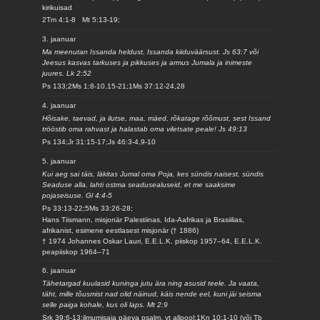
kirikuisad
2Tm 4:1-8 Mt 5:13-19;
3. jaanuar
Ma meenutan Issanda heldust, Issanda kiiduväärsust. Js 63:7 või
Jeesus kasvas tarkuses ja pikkuses ja armus Jumala ja inimeste
juures. Lk 2:52
Ps 133;2Ms 1:8-10,15-21;1Ms 37:12-24,28
4. jaanuar
Hõisake, taevad, ja ilutse, maa, mäed, rõkatage rõõmust, sest Issand
trööstib oma rahvast ja halastab oma viletsate peale! Js 49:13
Ps 134;Jr 31:15-17;Js 46:3-4,9-10
5. jaanuar
Kui aeg sai täis, läkitas Jumal oma Poja, kes sündis naisest, sündis
Seaduse alla, lahti ostma seadusealuseid, et me saaksime
pojaseisuse. Gl 4:4-5
Ps 33:13-22;5Ms 33:26-28;
Hans Tiismann, misjonär Palestiinas, Ida-Aafrikas ja Brasiilias,
afrikanist, esimene eestlasest misjonär († 1886)
† 1974 Johannes Oskar Lauri, E.E.L.K. piiskop 1957–64, E.E.L.K.
peapiiskop 1964–71
6. jaanuar
Tähetargad kuulasid kuninga jutu ära ning asusid teele. Ja vaata,
täht, mille tõusmist nad olid näinud, käis nende eel, kuni jäi seisma
selle paiga kohale, kus oli laps. Mt 2:9
Srk 39:6-13;ilmumisaja päeva psalm, vt allpool;1Kn 10:1-10 (või Tb