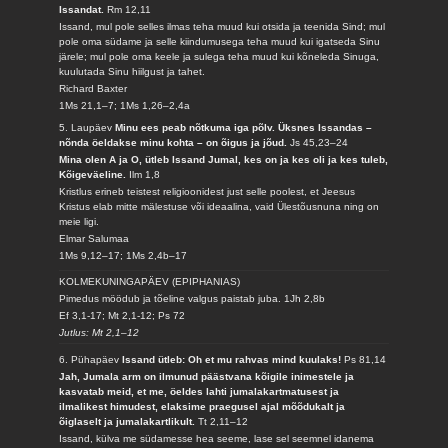
Issandat.
Rm 12,11
Issand, mul pole selles ilmas teha muud kui otsida ja teenida Sind; mul
pole oma südame ja selle kiindumusega teha muud kui igatseda Sinu
järele; mul pole oma keele ja sulega teha muud kui kõneleda Sinuga,
kuulutada Sinu hiilgust ja tahet.
Richard Baxter
1Ms 21,1–7; 1Ms 1,26–2,4a
5. Laupäev
Minu ees peab nõtkuma iga põlv. Üksnes Issandas –
nõnda öeldakse minu kohta – on õigus ja jõud.
Js 45,23–24
Mina olen A ja O, ütleb Issand Jumal, kes on ja kes oli ja kes tuleb,
Kõigeväeline.
Ilm 1,8
Kristlus erineb teistest religioonidest just selle poolest, et Jeesus
Kristus elab mitte mälestuse või ideaalina, vaid Ülestõusnuna ning on
meie ligi.
Elmar Salumaa
1Ms 9,12–17; 1Ms 2,4b–17
KOLMEKUNINGAPÄEV (EPIPHANIAS)
Pimedus möödub ja tõeline valgus paistab juba.
1Jh 2,8b
Ef 3,1-17; Mt 2,1-12; Ps 72
Jutlus: Mt 2,1–12
6. Pühapäev
Issand ütleb: Oh et mu rahvas mind kuulaks!
Ps 81,14
Jah, Jumala arm on ilmunud päästvana kõigile inimestele ja
kasvatab meid, et me, öeldes lahti jumalakartmatusest ja
ilmalikest himudest, elaksime praegusel ajal mõõdukalt ja
õiglaselt ja jumalakartlikult.
Tt 2,11–12
Issand, külva me südamesse hea seeme, lase sel seemnel idanema