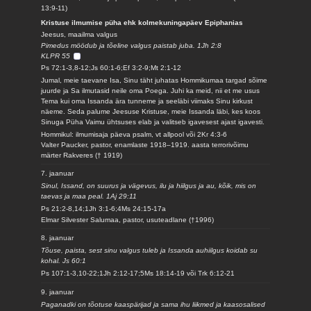
13:9-11)
Kristuse ilmumise püha ehk kolmekuningapäev Epiphanias
Jeesus, maailma valgus
Pimedus möödub ja tõeline valgus paistab juba. 1Jh 2:8
KLPR 55
Ps 72:1-3,8-12;Js 60:1-6;Ef 3:2-9;Mt 2:1-12
Jumal, meie taevane Isa, Sinu täht juhatas Hommikumaa targad sõime
juurde ja Sa ilmutasid neile oma Poega. Juhi ka meid, nii et me usus
Tema kui oma Issanda ära tunneme ja seeläbi viimaks Sinu kirkust
näeme. Seda palume Jeesuse Kristuse, meie Issanda läbi, kes koos
Sinuga Püha Vaimu ühtsuses elab ja valitseb igavesest ajast igavesti.
Hommikul: ilmumisaja päeva psalm, vt allpool või 2Kr 4:3-6
Valter Paucker, pastor, enamlaste 1918–1919. aasta terrorivõimu
märter Rakveres († 1919)
7. jaanuar
Sinul, Issand, on suurus ja vägevus, ilu ja hiilgus ja au, kõik, mis on
taevas ja maa peal. 1Aj 29:11
Ps 21:2-8,14;1Jh 3:1-6;4Ms 24:15-17a
Elmar Silvester Salumaa, pastor, usuteadlane (†1996)
8. jaanuar
Tõuse, paista, sest sinu valgus tuleb ja Issanda auhiilgus koidab su
kohal. Js 60:1
Ps 107:1-3,10-22;1Jh 2:12-17;5Ms 18:14-19 või Trk 6:12-21
9. jaanuar
Paganadki on tõotuse kaaspärijad ja sama ihu liikmed ja kaasosalised