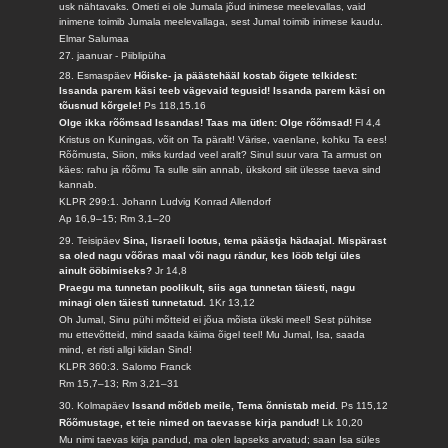
usk nähtavaks. Ometi ei ole Jumala jõud inimese meelevallas, vaid
inimene toimib Jumala meelevallaga, sest Jumal toimib inimese kaudu.
Elmar Salumaa
27. jaanuar - Piiblipüha
28. Esmaspäev
Hõiske- ja päästehääl kostab õigete telkidest:
Issanda parem käsi teeb vägevaid tegusid! Issanda parem käsi on
tõusnud kõrgele!
Ps 118,15.16
Olge ikka rõõmsad Issandas! Taas ma ütlen: Olge rõõmsad!
Fl 4,4
Kristus on Kuningas, võit on Ta päralt! Värise, vaenlane, kohku Ta ees!
Rõõmusta, Siion, miks kurdad veel aralt? Sinul suur vara Ta armust on
käes: rahu ja rõõmu Ta sulle siin annab, ükskord siit ülesse taeva sind
kannab.
KLPR 299:1. Johann Ludvig Konrad Allendorf
Ap 16,9–15; Rm 3,1–20
29. Teisipäev
Sina, Iisraeli lootus, tema päästja hädaajal. Mispärast
sa oled nagu võõras maal või nagu rändur, kes lööb telgi üles
ainult ööbimiseks?
Jr 14,8
Praegu ma tunnetan poolikult, siis aga tunnetan täiesti, nagu
minagi olen täiesti tunnetatud.
1Kr 13,12
Oh Jumal, Sinu pühi mõtteid ei jõua mõista ükski meel! Sest pühitse
mu ettevõtteid, mind saada käima õigel teel! Mu Jumal, Isa, saada
mind, et risti allgi kiidan Sind!
KLPR 360:3. Salomo Franck
Rm 15,7–13; Rm 3,21–31
30. Kolmapäev
Issand mõtleb meile, Tema õnnistab meid.
Ps 115,12
Rõõmustage, et teie nimed on taevasse kirja pandud!
Lk 10,20
Mu nimi taevas kirja pandud, ma olen lapseks arvatud; saan Isa süles