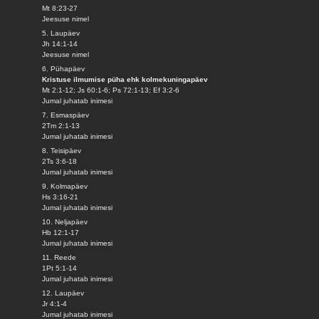
Mt 8:23-27
Jeesuse nimel
5. Laupäev
Jh 14:1-14
Jeesuse nimel
6. Pühapäev
Kristuse ilmumise püha ehk kolmekuningapäev
Mt 2:1-12; Js 60:1-6; Ps 72:1-13; Ef 3:2-6
Jumal juhatab inimesi
7. Esmaspäev
2Tm 2:1-13
Jumal juhatab inimesi
8. Teisipäev
2Ts 3:6-18
Jumal juhatab inimesi
9. Kolmapäev
Hs 3:16-21
Jumal juhatab inimesi
10. Neljapäev
Hb 12:1-17
Jumal juhatab inimesi
11. Reede
1Pt 5:1-14
Jumal juhatab inimesi
12. Laupäev
Jr 4:1-4
Jumal juhatab inimesi