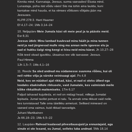
Kinnita mind, Kannataja, Jeesus, surma vaevades! Elusta mind,
Lunastaja, püha risti võidu väes! Siis ma tohin aina laulda, kuni
kantakse mind hauda, et ka viimses võitluses võitjaks jään ma
Jeesuses.
KLPR 278:3. Harri Haamer
Ef 4,17–24; 1Ms 3,14–24
10. Neljapäev
Meie Jumala käsi oli meie peal ja ta päästis meid.
Esr 8,31
Jeesus ütleb: Minu lambad kuulevad minu häält ja mina tunnen
neid ja nad järgnevad mulle ning ma annan neile igavese elu ja
nad ei hukku iialgi ning keegi ei kisu neid minu käest.
Jh 10,27–28
Kõik teed viivad igavikku, üksainus tee viib taevasse: Jeesus.
Paul Himma
1Jh 1,5–7; 1Ms 4,1–16
11. Reede
Sa oled andnud mu südamesse suurema rõõmu, kui oli
neil rohke vilja ja värske veinisaagi ajal.
Ps 4,8
Neid, kes on nüüdsel ajal rikkad, käsi, et nad ei oleks ülbed ega
loodaks ebakindlale rikkusele, vaid Jumalale, kes valmistab meile
kõike rikkalikult maitsmiseks.
1Tm 6,17
Paljud tahavad kujutleda, et neil on midagi head, millega Jumalat
lepitada. Jumal taolist pettust ei talu. Ta annab oma rikkust vaid neile,
kes tunnistavad Talle oma täielikku armetust. Sellised inimesed on
vaesed oma vaimus, kuid rikkad taevariigis.
Juhani Martikainen
Js 66,18–23; 1Ms 6,5–22
12. Laupäev
Rahvad kuulavad pilvestlausujaid ja ennustajaid, aga
sinule ei ole Issand, su Jumal, selleks luba andnud.
5Ms 18,14