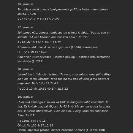
16. jaanuar
Ta päästis meid uuestisünni pesemise ja Püha Vaimu uuendamise
kaudu. Tt 3:5
Ps 149:1-5;Kl 2:1-7;Ef 5:25-27
17. jaanuar
Johannes nägi Jeesust enda juurde tulevat ja ütles: "Vaata, see on
Jumala Tall, kes kannab ära maailma patu." Jh 1:29
Ps 99;Mk 10:13-16;2Kr 1:21-22
Antonius, abt, munkluse isa Egiptuses († 356), tõnisepäev
Fl 3:7-14;Mt 19:16-26
Albert von Buxhoeveden, Liivimaa piiskop, Eestimaa ristiusustamise
korraldaja († 1229)
18. jaanuar
Issand ütleb: "Ma olen leidnud Taaveti, oma sulase, oma püha õliga
olen ma Tema võidnud. Teda toetab mu käsi kõvasti ja mu käsivars
tugevdab Teda." Ps 89:21-22
Ps 20:2-10;Mk 10:35-40;1Pt 3:18-22
19. jaanuar
Rudjutud pilliroogu ei murra Ta katki ja hõõguvat tahti ei kustuta Ta
ära, Ta levitab ustavalt õigust. Js 42:3 või Ma annan teada Issanda
otsuse; tema ütles minule: Sina oled mu Poeg, täna ma sünnitasin
Sinu. Ps 2:7
Ps 110:1-4;Kl 3:9-11;
Õhtul: Ps 100;Jr 17:12-14
Henrik, Uppsala piiskop, märter, misjonär Soomes († 1156/1158)