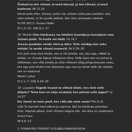
Õndsad on teie silmad, et need näevad, ja teie kõrvad, et need
kuulevad.
Mt 13,16
Ainult seda ühte, Jeesus, palun ma: päästa süda patu paeltest, aita
usku pidada, et Su juurde jääksin, ikka Sinu armupalet näeksin.
KLPR 283:3. Gustav Haller
Ef 1,3–10; 1Ms 9,1–17
18. Reede
Oma kitsikuses ma hüüdsin Issandat ja kisendasin oma
Jumala poole. Ta kuulis mu häält.
Ps 18,7
Jeesus puudutas nende silmi ja ütles: Teile sündigu teie usku
mööda! Ja nende silmad avanesid.
Mt 9,29–30
Kes pole oma usus kindel, see ei või püsida; usu alus aga, millele ta
ehitab, on Jumala õigesti mõistetud sõna. Kelle käes see on puhas ja
võltsimata, see võib püsida ja võita võitluses kõigi põrguväravate vastu,
kes aga pole kindel oma õpetuses ega usus ja tahab selle üle vaielda,
see on kadunud.
Martin Luther
Kl 2,1–7; 1Ms 9,18–29
19. Laupäev
Vägede Issand on võtnud nõuks, kes teeb selle
tühjaks? Tema käsi on välja sirutatud, kes pöörab selle tagasi?
Js
14,27
Kui Jumal on meie poolt, kes võib olla meie vastu?
Rm 8,31
Läbi Ta kannab mind pilkest ja vaenust, läbi ka kahtluste pimedast
ööst. Hajutab pilved, toob võrratut selgust ellu, mis rikas on usaldusest.
Arved Paul
Mt 6,6–13
2. PÜHAPÄEV PÄRAST KOLMEKUNINGAPÄEVA