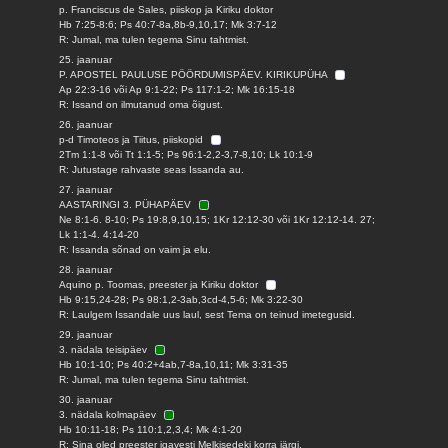
p. Franciscus de Sales, piiskop ja Kiriku doktor
Hb 7:25-8:6; Ps 40:7-8a,8b-9,10,17; Mk 3:7-12
R: Jumal, ma tulen tegema Sinu tahtmist.
25. jaanuar
P. APOSTEL PAULUSE PÖÖRDUMISPÄEV. KIRIKUPÜHA
Ap 22:3-16 või Ap 9:1-22; Ps 117:1-2; Mk 16:15-18
R: Issand on ilmutanud oma õigust.
26. jaanuar
p-d Timoteos ja Tiitus, piiskopid
2Tm 1:1-8 või Tt 1:1-5; Ps 96:1-2,2-3,7-8,10; Lk 10:1-9
R: Jutustage rahvaste seas Issanda au.
27. jaanuar
AASTARINGI 3. PÜHAPÄEV
Ne 8:1-6. 8-10; Ps 19:8,9,10,15; 1Kr 12:12-30 või 1Kr 12:12-14. 27;
Lk 1:1-4. 4:14-20
R: Issanda sõnad on vaim ja elu.
28. jaanuar
Aquino p. Toomas, preester ja Kiriku doktor
Hb 9:15,24-28; Ps 98:1,2-3ab,3cd-4,5-6; Mk 3:22-30
R: Laulgem Issandale uus laul, sest Tema on teinud imetegusid.
29. jaanuar
3. nädala teisipäev
Hb 10:1-10; Ps 40:2+4ab,7-8a,10,11; Mk 3:31-35
R: Jumal, ma tulen tegema Sinu tahtmist.
30. jaanuar
3. nädala kolmapäev
Hb 10:11-18; Ps 110:1,2,3,4; Mk 4:1-20
R: Sina oled preester igavesti Melkisedeki korra järgi.