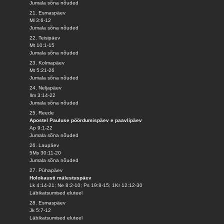
Jumala sõna nõuded
21. Esmaspäev
Ml 3:6-12
Jumala sõna nõuded
22. Teisipäev
Mt 10:1-15
Jumala sõna nõuded
23. Kolmapäev
Mt 5:21-26
Jumala sõna nõuded
24. Neljapäev
Ilm 3:14-22
Jumala sõna nõuded
25. Reede
Apostel Pauluse pöördumispäev e paavlipäev
Ap 9:1-22
Jumala sõna nõuded
26. Laupäev
5Ms 30:11-20
Jumala sõna nõuded
27. Pühapäev
Holokausti mälestuspäev
Lk 4:14-21; Ne 8:2-10; Ps 19:8-15; 1Kr 12:12-30
Läbikatsumised eluteel
28. Esmaspäev
Jk 5:7-12
Läbikatsumised eluteel