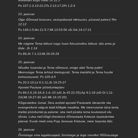
teatavaks kogu maal! Js 12:5
Ps 107:1-3,10-22;2Ts 2:13-17;2Pt 1:2-4
23. jaanuar
Olge rõõmsad lootuses, vastupidavad viletsuses, püsivad palves! Rm
12:12
Ps 149:1-5;Ilm 21:5-7;Mt 13:53-56 või Srk 24:17-21
24. jaanuar
Me nägime Tema kirkust nagu Isast Ainusündinu kirkust, täis armu ja
tõde. Jh 1:14
Ps 99;Jh 7:1-13;Mt 26:26-29
25. jaanuar
Nõudke Issandat ja Tema võimsust, otsige alati Tema palet!
Meenutage Tema tehtud imetegusid, Tema imetähti ja Tema huulte
kohtuotsuseid. Ps 105:4-5
Ps 20:2-10;Lk 6:1-11;Jh 19:25-27
Apostel Pauluse pöördumispäev
Ps 89:2,6,16-18;Jr 1:4–10 (või Js 45:22-25);Ap 9:1-18 (või Gl 1:11-
24);Mt 19:27-30 (või Mk 16:15-20)
Kõigeväeline Jumal, Sina andsid apostel Paulusele ülesande viia
evangeeliumi valgust laiali kõikjale maailma. Me meenutame täna tema
imelist pöördumist ja palume: aita meil püsida tema kuulutatud elu
sõnas. Luba meil kõigil üheskoos rõõmustada Kristuse taastulemise
päeval. Kuule meid oma Poja Jeesuse Kristuse, meie Issanda läbi.
26. jaanuar
Õnnistage oma tagakiusajaid, õnnistage ja ärge needke! Rõõmustage