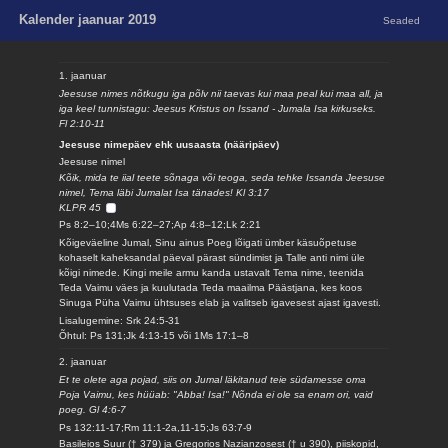
Kalender jaanuar 2019
Seaded
1. jaanuar
Jeesuse nimes nõtkugu iga põlv nii taevas kui maa peal kui maa all, ja
iga keel tunnistagu: Jeesus Kristus on Issand - Jumala Isa kirkuseks.
Fl 2:10-11
Jeesuse nimepäev ehk uusaasta (nääripäev)
Jeesuse nimel
Kõik, mida te iial teete sõnaga või teoga, seda tehke Issanda Jeesuse
nimel, Tema läbi Jumalat Isa tänades! Kl 3:17
KLPR 45
Ps 8:2–10;4Ms 6:22–27;Ap 4:8–12;Lk 2:21
Kõigeväeline Jumal, Sinu ainus Poeg lõigati ümber käsuõpetuse
kohaselt kaheksandal päeval pärast sündimist ja Talle anti nimi üle
kõigi nimede. Kingi meile armu kanda ustavalt Tema nime, teenida
Teda Vaimu väes ja kuulutada Teda maailma Päästjana, kes koos
Sinuga Püha Vaimu ühtsuses elab ja valitseb igavesest ajast igavesti.
Lisalugemine: Srk 24:5-31
Õhtul: Ps 131;Jk 4:13-15 või 1Ms 17:1–8
2. jaanuar
Et te olete aga pojad, siis on Jumal läkitanud teie südamesse oma
Poja Vaimu, kes hüüab: "Abba! Isa!" Nõnda ei ole sa enam ori, vaid
poeg. Gl 4:6-7
Ps 132:11-17;Rm 11:1-2a,11-15;Js 63:7-9
Basileios Suur († 379) ja Gregorios Nazianzosest († u 390), piiskopid,