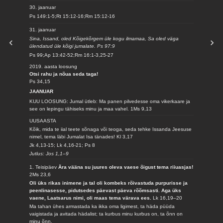
30. jaanuar
Ps 149:1-5;Rt 15:12-16;Rm 15:12-16
31. jaanuar
Sina, Issand, oled Kõigekõrgem üle kogu ilmamaa, Sa oled väga
ülendatud üle kõigi jumalate. Ps 97:9
Ps 99;Ap 13:42-52;Rm 16:1-3,25-27
2019. aasta loosung
Otsi rahu ja nõua seda taga!
Ps 34,15
JAANUAR
KUU LOOSUNG: Jumal ütleb: Ma panen pilvedesse oma vikerkaare ja
see on lepingu tähiseks minu ja maa vahel.
1Ms 9,13
UUSAASTA
Kõik, mida te iial teete sõnaga või teoga, seda tehke Issanda Jeesuse
nimel, tema läbi Jumalat Isa tänades!
Kl 3,17
Jk 4,13-15; Lk 4,16-21; Ps 8
Jutlus: Jos 1,1–9
1. Teisipäev
Ära vääna su juures oleva vaese õigust tema riiuasjas!
2Ms 23,6
Oli üks rikas inimene ja tal oli kombeks rõivastuda purpurisse ja
peenlinasesse, pidutsedes päevast päeva rõõmsasti. Aga üks
vaene, Laatsarus nimi, oli maas tema värava ees.
Lk 16,19–20
Ma tahan ühes armastada ka ikka oma ligimest, ta häda püüda
vaigistada ja avitada hädalist; ta kurbus minu kurbus on, ta õnn on
minu õnn.