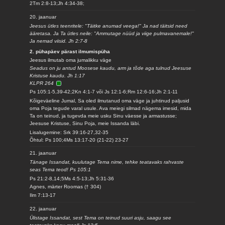
2Tm 2:8-13;Jh 4:34-38;
20. jaanuar
Jeesus ütles teenritele: "Täitke anumad veega!" Ja nad täitsid need
ääretasa. Ja Ta ütles neile: "Ammutage nüüd ja viige pulmavanemale!"
Ja nemad viisid. Jh 2:7-8
2. pühapäev pärast ilmumispüha
Jeesus ilmutab oma jumalikku väge
Seadus on ju antud Moosese kaudu, arm ja tõde aga tulnud Jeesuse
Kristuse kaudu. Jh 1:17
KLPR 264
Ps 105:1-5,39-42;2Kn 4:1-7 või Js 12:1-6;Rm 12:6-16;Jh 2:1-11
Kõigeväeline Jumal, Sa oled ilmutanud oma väge ja juhtinud paljusid
oma Poja tegude varal usule. Ava meiegi silmad nägema imesid, mida
Ta on teinud, ja tugevda meie usku Sinu väesse ja armastusse;
Jeesuse Kristuse, Sinu Poja, meie Issanda läbi.
Lisalugemine: Srk 39:16-27,32-35
Õhtul: Ps 100;4Ms 13:17-20 (21-22) 23-27
21. jaanuar
Tänage Issandat, kuulutage Tema nime, tehke teatavaks rahvaste
seas Tema teod! Ps 105:1
Ps 21:2-8,14;5Ms 4:5-13;Jh 5:31-36
Agnes, märter Roomas († 304)
Ilm 7:13-17
22. jaanuar
Ülistage Issandat, sest Tema on teinud suuri asju, saagu see