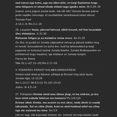
nad vaeva ega ketra, aga ma ütlen teile, et isegi Saalomon kogu
oma hiilguses ei olnud nõnda ehitud nagu igaüks neist.
Mt 6,28–29
Issand, anna julgust asuda teele, mis viib ellu! Varusta tänase päeva
jaoks vajaliku moonaga, et suudaksime sammhaaval edasi minna!
Toomas Paul
Jr 14,1–9; Rm 2,1–16
26. Laupäev
Vaata, päevad tulevad, ütleb Issand, mil linn Issandale
üles ehitatakse.
Jr 31,38
Rahvaste hiilgus ja au kantakse sinna sisse.
Ilm 21,26
On tõsi, et juudid on Jumala väljavalitud rahvas ja jäävad selleks ning
et nende Jeruusalemm on püha linn, kuid ka lahkusulised ja isegi
paganad on kutsutud saama Jumala lasteks. Jumala lihakssaamine on
pühitsenud kogu maakera. Iga kristlane on Jumala tempel.
Fanny de Sivers
5Ms 33,1–4(7.12–16) Rm 2,17–29
3. PÜHAPÄEV PÄRAST KOLMEKUNINGAPÄEVA
Inimesi tuleb idast ja läänest, põhjast ja lõunast ning istub lauda
Jumala riigis.
Lk 13,29
Rm 1,13-17; Mt 8,5-13; Ps 107,23-43
Jutlus: Jh 4,5–14
27. Pühapäev
Kinnita mind oma ütluse järgi, et ma elaksin, ja ära
lase mind sattuda häbisse mu lootuses!
Ps 119,116
Kristus ütleb: Ennäe, ma avasin su ees ukse, mida ükski ei suuda
lukustada. Sul on vähe jõudu, kuid sa oled hoidnud tallel mu sõna
ega ole salanud mu nime.
Ilm 3,8
Usk on vägi, mis kujundab inimese elu. Inimese elu kujundades saab