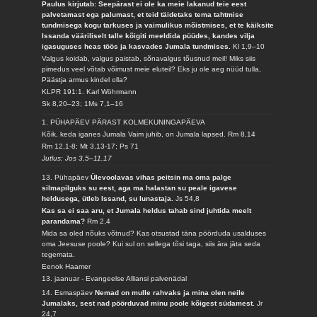
Paulus kirjutab: Seepärast ei ole ka meie lakanud teie eest
palvetamast ega palumast, et teid täidetaks tema tahtmise
tundmisega kogu tarkuses ja vaimulikus mõistmises, et te käiksite
Issanda vääriliselt talle kõigiti meeldida püüdes, kandes vilja
igasuguses heas töös ja kasvades Jumala tundmises.
Kl 1,9–10
Valgus koidab, valgus paistab, sõnavalgus tõusnud meil! Miks siis
pimedus veel võtab võimust meie eluteil? Eks ju ole aeg nüüd tulla,
Päästja armus kindel olla?
KLPR 191:1. Karl Wöhrmann
Sk 8,20–23; 1Ms 7,1–16
1. PÜHAPÄEV PÄRAST KOLMEKUNINGAPÄEVA
Kõik, keda iganes Jumala Vaim juhib, on Jumala lapsed.
Rm 8,14
Rm 12,1-8; Mt 3,13-17; Ps 71
Jutlus: Jos 3,5–11.17
13. Pühapäev
Ülevoolavas vihas peitsin ma oma palge
silmapilguks su eest, aga ma halastan su peale igavese
heldusega, ütleb Issand, su lunastaja.
Js 54,8
Kas sa ei saa aru, et Jumala heldus tahab sind juhtida meelt
parandama?
Rm 2,4
Mida sa oled nõuks võtnud? Kas otsustad täna pöörduda usalduses
oma Jeesuse poole? Kui sul on sellega tõsi taga, siis ära jäta seda
tegemata.
Eenok Haamer
13. jaanuar - Evangeelse Alliansi palvenädal
14. Esmaspäev
Nemad on mulle rahvaks ja mina olen neile
Jumalaks, sest nad pöörduvad minu poole kõigest südamest.
Jr
24,7