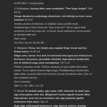
KLPR 289:2. Georg Kiviste
2. Kolmapäev
Joosep ütles oma vendadele: "Teel ärge riielge!"
1Ms
45,24
Taluge üksteist ja andestage üksteisele, kui kellelgi on teise vastu
kaebust.
Kl 3,13
Andeks andma ei tähenda, et tullakse vastu poolele teele.
Andeksandja ei küsi hirmunult: "Kas tema ka?" Tal on julgus käia
tarviduse korral ära kogu tee, et jõuda vihast märatseva venna juurde
ja sirutada talle käsi.
Ralf Luther
Jos 24,1–2a.13–18.25–26
3. Neljapäev
Tema, kes hoiab oma vagade hingi, kisub nad ära
õelate käest.
Ps 97,10
Kõige armu Jumal, kes teid on kutsunud oma igavesse kirkusesse
Kristuses Jeesuses, parandab, kinnitab, tugevdab ja toetab teid,
kes te üürikest aega olete kannatanud.
1Pt 5,10
Tõeline armastus ootab. Tõeline armastus ei taha kõike kohe kätte
saada. Ta on valmis ootama õiget aega. Pealiskaudsus nõuab täna
kõike kätte, ta peab kõik oma himud ja soovid rahuldama täna. See on
üks rumaluse tunnus.
Joel Luhamets
2Ms 2,1–10; 1Ms 1,14–25
4. Reede
Te loodate palju, aga vaata, kõik väheneb; te toote koju,
aga mina puhun selle ära. Mispärast? küsib vägede Issand. Minu
koja pärast, sest see on varemeis, teie aga jooksete igaüks
omaenese koja asjus.
Hg 1,9
Ärge olge viitsimatud hoolsuses; olge tulised vaimus; teenige