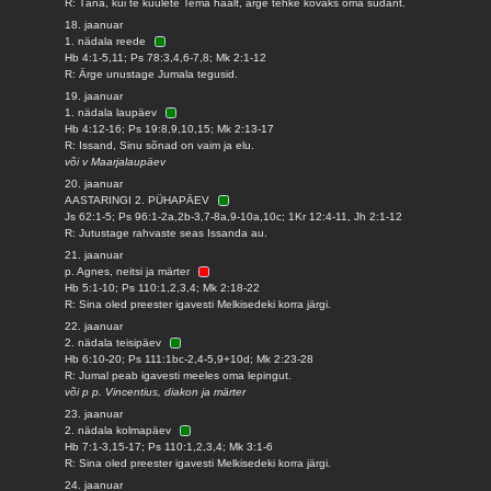
R: Täna, kui te kuulete Tema häält, ärge tehke kõvaks oma südant.
18. jaanuar
1. nädala reede
Hb 4:1-5,11; Ps 78:3,4,6-7,8; Mk 2:1-12
R: Ärge unustage Jumala tegusid.
19. jaanuar
1. nädala laupäev
Hb 4:12-16; Ps 19:8,9,10,15; Mk 2:13-17
R: Issand, Sinu sõnad on vaim ja elu.
või v Maarjalaupäev
20. jaanuar
AASTARINGI 2. PÜHAPÄEV
Js 62:1-5; Ps 96:1-2a,2b-3,7-8a,9-10a,10c; 1Kr 12:4-11, Jh 2:1-12
R: Jutustage rahvaste seas Issanda au.
21. jaanuar
p. Agnes, neitsi ja märter
Hb 5:1-10; Ps 110:1,2,3,4; Mk 2:18-22
R: Sina oled preester igavesti Melkisedeki korra järgi.
22. jaanuar
2. nädala teisipäev
Hb 6:10-20; Ps 111:1bc-2,4-5,9+10d; Mk 2:23-28
R: Jumal peab igavesti meeles oma lepingut.
või p p. Vincentius, diakon ja märter
23. jaanuar
2. nädala kolmapäev
Hb 7:1-3,15-17; Ps 110:1,2,3,4; Mk 3:1-6
R: Sina oled preester igavesti Melkisedeki korra järgi.
24. jaanuar