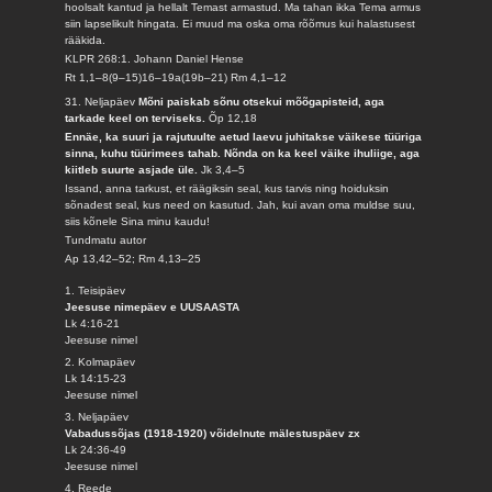
hoolsalt kantud ja hellalt Temast armastud. Ma tahan ikka Tema armus
siin lapselikult hingata. Ei muud ma oska oma rõõmus kui halastusest
rääkida.
KLPR 268:1. Johann Daniel Hense
Rt 1,1–8(9–15)16–19a(19b–21) Rm 4,1–12
31. Neljapäev
Mõni paiskab sõnu otsekui mõõgapisteid, aga
tarkade keel on terviseks.
Õp 12,18
Ennäe, ka suuri ja rajutuulte aetud laevu juhitakse väikese tüüriga
sinna, kuhu tüürimees tahab. Nõnda on ka keel väike ihuliige, aga
kiitleb suurte asjade üle.
Jk 3,4–5
Issand, anna tarkust, et räägiksin seal, kus tarvis ning hoiduksin
sõnadest seal, kus need on kasutud. Jah, kui avan oma muldse suu,
siis kõnele Sina minu kaudu!
Tundmatu autor
Ap 13,42–52; Rm 4,13–25
1. Teisipäev
Jeesuse nimepäev e UUSAASTA
Lk 4:16-21
Jeesuse nimel
2. Kolmapäev
Lk 14:15-23
Jeesuse nimel
3. Neljapäev
Vabadussõjas (1918-1920) võidelnute mälestuspäev zx
Lk 24:36-49
Jeesuse nimel
4. Reede