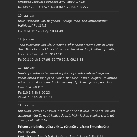
Kristuses Jeesuses evangeeliumi kaudu. Ef 3:6
Ps 149:1-5;Ef 4:17-24;Js 60:8-14 või Brk 4:36-5:9
10. jaanuar
Kiitke Issandat, kõik paganad, ülistage teda, kõik rahvahõimud!
Halleluuja! Ps 117:1
Ps 99;Mt 12:14-21;Ap 13:44-49
11. jaanuar
Teda kummardavad kõik kuningad; kõik paganarahvad orjaku Teda!
Sest Tema kisub hädast välja vaese, kes kisendab, ja viletsa ja selle,
kel pole abimeest. Ps 72:11-12
Ps 20:2-10;Lk 1:67,(68-75,)76-79;Js 66:18-23
12. jaanuar
Vaata, pimedus katab maad ja pilkane pimedus rahvaid, aga sinu
kohal koidab Issand ja sinu kohal nähakse Tema auhiilgust. Ja rahvad
tulevad su valguse juurde ning kuningad paistuse juurde, mis sinust
kumab. Js 60:2-3
Ps 110:1-4;Sk 8:20-23;
Õhtul: Ps 100;Mk 1:1-11
13. jaanuar
Kui nüüd Jeesus oli ristitud, tuli ta kohe veest välja. Ja vaata, taevad
avanesid ning Ta nägi, kuidas Jumala Vaim laskus otsekui tuvi ja tuli
Tema peale. Mt 3:16
Kristuse ristimise püha ehk 1. pühapäev pärast ilmumispüha
Ristimise and
Keda iganes Jumala Vaim juhib, on Jumala lapsed. Rm 8:14