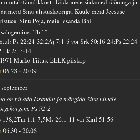
ummutab tänulikkust. Täida meie südamed rõõmuga ja
iida meid Sinu ülistuskooriga. Kuule meid Jeesuse
ristuse, Sinu Poja, meie Issanda läbi.
isalugemine: Tb 13
htul: Ps 22:24-32;2Aj 7:1-6 või Srk 50:16-24;Ps 22:24-
2;Lk 2:13-14
 1971 Marko Tiitus, EELK piiskop
06.28
-
20.09
. september
ea on tänada Issandat ja mängida Sinu nimele,
õigekõrgem. Ps 92:2
s 138;2Tm 1:1-7;5Ms 26:1-11 või Kml 51-56
06.30
-
20.06