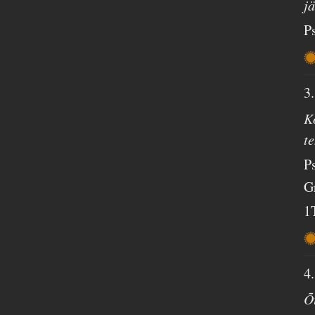
j
P
3
Kõ
t
P
G
1
4
Õ