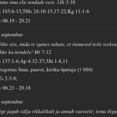
ätma oma elu vendade eest. 1Jh 3:16
s 103:6-13;5Ms 24:10-15,17-22;Kg 11:1-6
06.19
-
20.21
. september
ike siis, mida te iganes tahate, et inimesed teile teeksi
ehke ka nendele! Mt 7:12
s 137:1-6;Ap 4:32-37;3Jh 1-8,11
regorius Suur, paavst, kiriku õpetaja († 604)
Ts 2:3-8;
06.21
-
20.18
. september
ige jagab välja rikkalikult ja annab vaestele; tema õigu