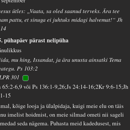
. september
eesus ütles: „Vaata, sa oled saanud terveks. Ära tee
nam pattu, et sinuga ei juhtuks midagi halvemat!“ Jh
:14
5. pühapäev pärast nelipüha
änulikkus
iida, mu hing, Issandat, ja ära unusta ainsatki Tema
eategu. Ps 103:2
LPR 301
s 65:2-6,9 või Ps 136:1-9,26;Js 24:14-16;2Kr 9:6-15;Jh
:1-15
mal, kõige looja ja ülalpidaja, kuigi meie elu on täis
inu imelist hoidmist, on meie silmad ometi nii sageli
imedad seda nägema. Puhasta meid kadedusest, mis