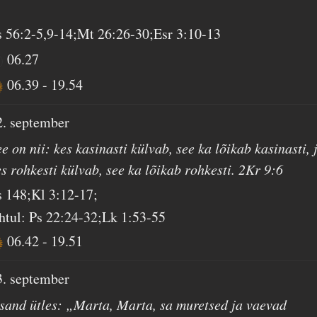
s 56:2-5,9-14;Mt 26:26-30;Esr 3:10-13
06.27
06.39
-
19.54
2. september
e on nii: kes kasinasti külvab, see ka lõikab kasinasti, 
es rohkesti külvab, see ka lõikab rohkesti. 2Kr 9:6
s 148;Kl 3:12-17;
htul: Ps 22:24-32;Lk 1:53-55
06.42
-
19.51
3. september
ssand ütles: „Marta, Marta, sa muretsed ja vaevad