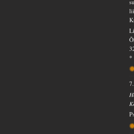
s
l
K
L
Õ
3
*
7
H
K
P