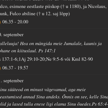
ulco, esimene eestlaste piiskop († u 1180), ja Nicolaus,
unk, Fulco abiline († u 12. saj lõpp)
06.35
-
20.00
0. september
alleluuja! Hea on mängida meie Jumalale, kaunis ja
ohane on kiituslaul. Ps 147:1
s 137:1-6;1Aj 29:10-20;Ne 9:5-6 või Kml 82-90
06.37
-
19.57
1. september
inu süüteod on minust vägevamad, aga meie
leastumised annad Sina andeks. Õnnis on see, kelle Sin
alid ja lased tulla enese ligi elama Sinu õuedes.Ps 65:4