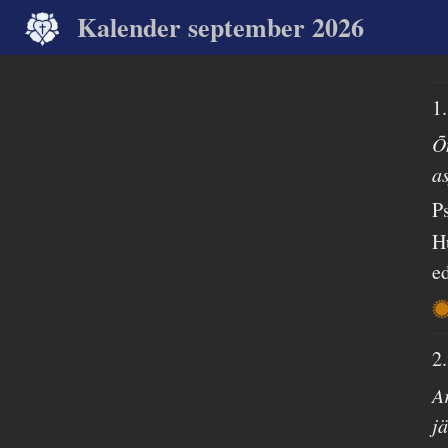
Kalender september 2026
1
Õ
a
P
H
e
2
A
j