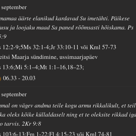
. september
lmamaa äärte elanikud kardavad Su imetähti. Päikese
õusu ja loojaku maad Sa paned rõõmsasti hõiskama. Ps
5:9
s 12:2-9;5Ms 32:1-4;Jr 33:10-11 või Kml 57-73
eitsi Maarja sündimine, ussimaarjapäev
s 13:6;Mi 5:1–4;Mt 1:1–16,18–23;
06.33
-
20.03
. september
umal on vägev andma teile kogu armu rikkalikult, et teil
ka oleks kõike küllaldaselt ning et te oleksite rikkad ig
o tarvis. 2Kr 9:8
s 103:6-13;Fm 1-22;Fl 4:15-23 või Kml 74-81