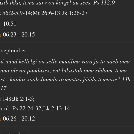
üsib ikka, tema sarv on kõrgel au sees. Ps 112:9
s 56:2-5,9-14;Mt 26:6-13;Jk 1:26-27
10.51
06.23
-
20.15
. september
ui nüüd kellelgi on selle maailma vara ja ta näeb oma
enna olevat puuduses, ent lukustab oma südame tema
est - kuidas saab Jumala armastus jääda temasse? 1Jh
:17
s 148;Jk 2:1-5;
htul: Ps 22:24-32;Lk 2:13-14
06.26
-
20.12