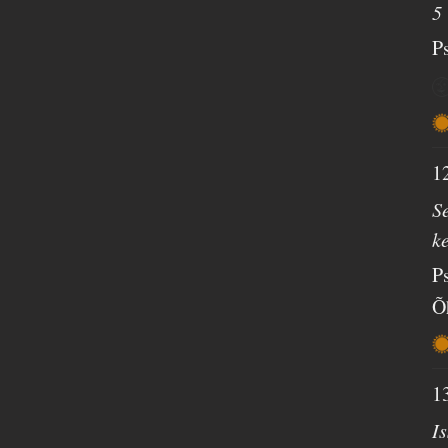
5
P
1
Se
k
P
Õ
1
I