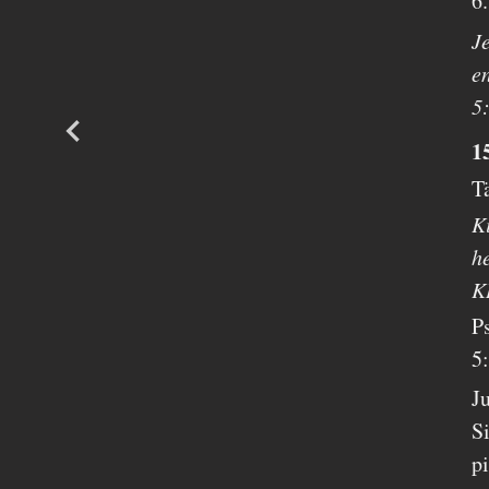
6
J
e
5
1
T
K
h
K
P
5
Ju
S
p