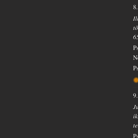
8
I
t
6
P
N
P
9
J
ik
te
P