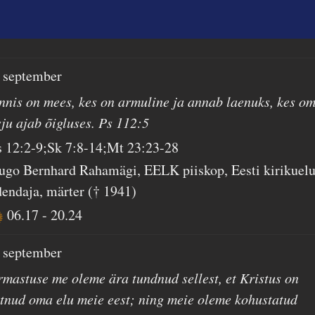
. september
nnis on mees, kes on armuline ja annab laenuks, kes o
sju ajab õigluses. Ps 112:5
s 12:2-9;Sk 7:8-14;Mt 23:23-28
ugo Bernhard Rahamägi, EELK piiskop, Eesti kirikuel
dendaja, märter († 1941)
06.17
-
20.24
. september
rmastuse me oleme ära tundnud sellest, et Kristus on
ätnud oma elu meie eest; ning meie oleme kohustatud