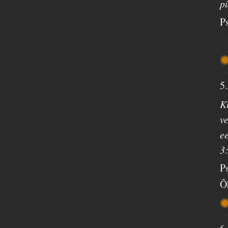
p
P
5
K
v
e
3
P
Õ