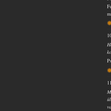
F
m
1
H
k
P
1
M
ü
v