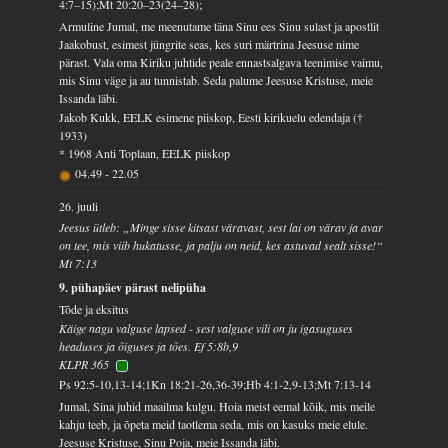
4:7–15);Mt 20:20–23(24–28);
Armuline Jumal, me meenutame täna Sinu ees Sinu sulast ja apostlit
Jaakobust, esimest jüngrite seas, kes suri märtrina Jeesuse nime
pärast. Vala oma Kiriku juhtide peale ennastsalgava teenimise vaimu,
mis Sinu väge ja au tunnistab. Seda palume Jeesuse Kristuse, meie
Issanda läbi.
Jakob Kukk, EELK esimene piiskop, Eesti kirikuelu edendaja (†
1933)
* 1968 Anti Toplaan, EELK piiskop
04.49
-
22.05
26. juuli
Jeesus ütleb: „Minge sisse kitsast väravast, sest lai on värav ja avar
on tee, mis viib hukatusse, ja palju on neid, kes astuvad sealt sisse!“
Mt 7:13
9. pühapäev pärast nelipüha
Tõde ja eksitus
Käige nagu valguse lapsed - sest valguse vili on ju igasuguses
headuses ja õiguses ja tões. Ef 5:8b,9
KLPR 365
Ps 92:5-10,13-14;1Kn 18:21-26,36-39;Hb 4:1-2,9-13;Mt 7:13-14
Jumal, Sina juhid maailma kulgu. Hoia meist eemal kõik, mis meile
kahju teeb, ja õpeta meid taotlema seda, mis on kasuks meie elule.
Jeesuse Kristuse, Sinu Poja, meie Issanda läbi.