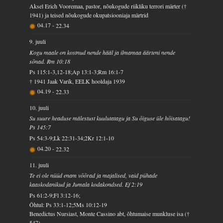
Aksel Erich Vooremaa, pastor, nõukogude riikliku terrori märter (†
1941) ja teised nõukogude okupatsiooniaja märtrid
04.17
-
22.34
9. juuli
Kogu maale on kostnud nende hääl ja ilmamaa äärteni nende
sõnad. Rm 10:18
Ps 115:1-3,12-18;Ap 13:1-3;Rm 16:1-7
† 1941 Jaak Varik, EELK hooldaja 1939
04.19
-
22.33
10. juuli
Su suure headuse mälestust kuulutatagu ja Su õiguse üle hõisatagu!
Ps 145:7
Ps 54:3-9;Lk 22:31-34;2Kr 12:1-10
04.20
-
22.32
11. juuli
Te ei ole nüüd enam võõrad ja majalised, vaid pühade
kaaskodanikud ja Jumala kodakondsed. Ef 2:19
Ps 61:2-9;Fl 3:12-16;
Õhtul: Ps 33:1-12;5Ms 10:12-19
Benedictus Nursiast, Monte Cassino abt, õhtumaise munkluse isa (†
547)