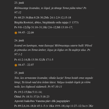
23. juuli
Rõõmustage Issandas, te õiged, ja tänage Tema püha nime! Ps
97:12
Ps 68:25-36;Rm 8:28-30;2Ms 24:1-2,9-12,15-18
Birgitta Rootsist, abtiss, birgitiinide ordu rajaja († 1373)
Ps 9:8–12;Õp 31:10–31;1Kr 2:6–12;Mt 13:10–17;
04.45
-
22.09
24. juuli
Issand on kuningas, maa ilutsegu! Rõõmustagu saarte hulk! Pilved
ja pimedus on Tema ümber, õigus ja õiglus on Ta aujärje alus. Ps
97:1-2
Ps 41:2-14;Jh 13:30-32;Jh 17:1-5
04.47
-
22.07
25. juuli
Teie, kes armastate Issandat, vihake kurja! Tema hoiab oma vagade
hingi, Ta kisub nad ära õelate käest. Valgus koidab õigele ja rõõm
neile, kes õiglased südamelt. Ps 97:10-11
Ps 19:2-15;Ilm 5:11-14;
Õhtul: Ps 18:31-37;Js 5:18-23
Apostel Jaakobus Vanema päev ehk jaagupipäev
Ps 89:2,6,16–18;Jr 45:1–5 (v 1Kn 19:9–18);Ap 11:27–12:3a (v 2Kr