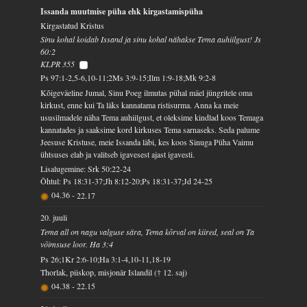
Issanda muutmise püha ehk kirgastamispüha
Kirgastatud Kristus
Sinu kohal koidab Issand ja sinu kohal nähakse Tema auhiilgust! Js
60:2
KLPR 355
Ps 97:1-2,5-6,10-11;2Ms 3:9-15;Ilm 1:9-18;Mk 9:2-8
Kõigeväeline Jumal, Sinu Poeg ilmutas pühal mäel jüngritele oma
kirkust, enne kui Ta läks kannatama ristisurma. Anna ka meie
ususilmadele näha Tema auhiilgust, et oleksime kindlad koos Temaga
kannatades ja saaksime kord kirkuses Tema sarnaseks. Seda palume
Jeesuse Kristuse, meie Issanda läbi, kes koos Sinuga Püha Vaimu
ühtsuses elab ja valitseb igavesest ajast igavesti.
Lisalugemine: Srk 50:22-24
Õhtul: Ps 18:31-37;Jh 8:12-20;Ps 18:31-37;Jd 24-25
04.36
-
22.17
20. juuli
Tema all on nagu valguse sära, Tema kõrval on kiired, seal on Ta
võimsuse loor. Ha 3:4
Ps 26;1Kr 2:6-10;Ha 3:1-4,10-11,18-19
Thorlak, piiskop, misjonär Islandil († 12. saj)
04.38
-
22.15