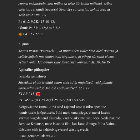
ennast vabandada, sest milles sa teise üle kohut mõistad, selles
mõistad sa süüdi iseenese! Sina, kes sa mõistad kohut, teed ju
sedasama! Rm 2:1
Ps 61:2-9;2Kr 13:10-13;
Õhtul: Ps 33:1-12;Am 3:3-8
04.12
-
22.38
5. juuli
Jeesus vastas Peetrusele: „Ja mina ütlen sulle: Sina oled Peetrus ja
sellele kaljule ma ehitan oma koguduse, ja põrgu väravad ei saa
sellest võitu. Ma annan sulle taevariigi võtmed.“ Mt 16:18-19
Apostlite pühapäev
Issanda teenistuses
Järelikult ei ole te nüüd enam võõrad ja majalised, vaid pühade
kaaskodanikud ja Jumala kodakondsed. Ef 2:19
KLPR 245
Ps 145:3-7;Hs 2:1-8;Ef 2:19-22;Mt 16:13-19
Kõigeväeline Jumal, Sina oled rajanud oma Kiriku apostlite
tunnistusele ja õpetusele. Juhi meid oma käega, et me ei laseks
kurjuse vägedel end eksitada, vaid püsiksime Sinu tões. Seda palume
Jeesuse Kristuse, meie Issanda läbi, kes koos Sinuga Püha Vaimu
ühtsuses elab ja valitseb igavesest ajast igavesti.
Lisalugemine: Trk 9:1-12