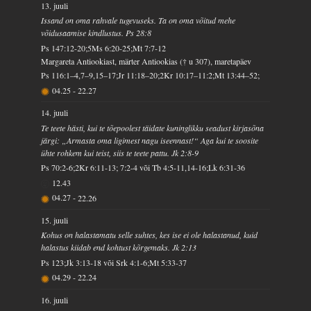
13. juuli
Issand on oma rahvale tugevuseks. Ta on oma võitud mehe
võidusaamise kindlustus. Ps 28:8
Ps 147:12-20;5Ms 6:20-25;Mt 7:7-12
Margareta Antiookiast, märter Antiookias († u 307), maretapäev
Ps 116:1–4,7–9,15–17;Jr 11:18–20;2Kr 10:17–11:2;Mt 13:44–52;
04.25
-
22.27
14. juuli
Te teete hästi, kui te tõepoolest täidate kuninglikku seadust kirjasõna
järgi: „Armasta oma ligimest nagu iseennast!“ Aga kui te soosite
ühte rohkem kui teist, siis te teete pattu. Jk 2:8-9
Ps 70:2-6;2Kr 6:11-13; 7:2-4 või Tb 4:5-11,14-16;Lk 6:31-36
12.43
04.27
-
22.26
15. juuli
Kohus on halastamatu selle suhtes, kes ise ei ole halastanud, kuid
halastus kiidab end kohtust kõrgemaks. Jk 2:13
Ps 123;Jk 3:13-18 või Srk 4:1-6;Mt 5:33-37
04.29
-
22.24
16. juuli