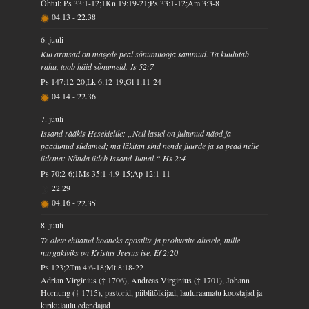
Õhtul: Ps 33:1-12;1Kn 19:19-21;Ps 33:1-12;Am 3:3-8
04.13
-
22.38
6. juuli
Kui armsad on mägede peal sõnumitooja sammud. Ta kuulutab
rahu, toob häid sõnumeid. Js 52:7
Ps 147:12-20;Lk 6:12-19;Gl 1:11-24
04.14
-
22.36
7. juuli
Issand rääkis Hesekielile: „Neil lastel on jultunud näod ja
paadunud südamed; ma läkitan sind nende juurde ja sa pead neile
ütlema: Nõnda ütleb Issand Jumal.“ Hs 2:4
Ps 70:2-6;1Ms 35:1-4,9-15;Ap 12:1-11
22.29
04.16
-
22.35
8. juuli
Te olete ehitatud hooneks apostlite ja prohvetite alusele, mille
nurgakiviks on Kristus Jeesus ise. Ef 2:20
Ps 123;2Tm 4:6-18;Mt 8:18-22
Adrian Virginius († 1706), Andreas Virginius († 1701), Johann
Hornung († 1715), pastorid, piiblitõlkijad, lauluraamatu koostajad ja
kirikulaulu edendajad