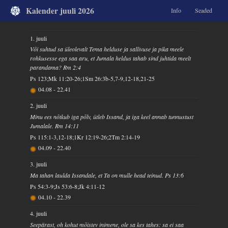
Kalender juuli 2026
Info
Seaded
1. juuli
Või suhtud sa üleolevalt Tema helduse ja sallivuse ja pika meele
rohkusesse ega saa aru, et Jumala heldus tahab sind juhtida meelt
parandama? Rm 2:4
Ps 123;Mk 11:20-26;1Sm 26:3b-5,7-9,12-18,21-25
04.08
-
22.41
2. juuli
Minu ees nõtkub iga põlv, ütleb Issand, ja iga keel annab tunnustust
Jumalale. Rm 14:11
Ps 115:1-3,12-18;1Kr 12:19-26;2Tm 2:14-19
04.09
-
22.40
3. juuli
Ma tahan laulda Issandale, et Ta on mulle head teinud. Ps 13:6
Ps 54:3-9;Js 53:6-8;Jk 4:11-12
04.10
-
22.39
4. juuli
Seepärast, oh kohut mõistev inimene, ole sa kes tahes: sa ei saa