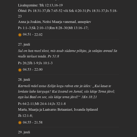
Lisalugemine: Trk 12:13,16-19
Õhtul: Ps 18:31-37;Jh 7:45-52 või Srk 4:20-31;Ps 18:31-37;Js 5:18-
23
Anna ja Joakim, Neitsi Maarja vanemad, annepäev
Ps 1:1–3;Sk 2:10–13;Rm 8:28–30;Mt 13:16–17;
04.51
-
22.02
27. juuli
Sul on hea meel tõest, mis asub südame põhjas, ja salajas annad Sa
mulle tarkust teada. Ps 51:8
Ps 26;2Jh 1-9;Js 10:1-3
04.53
-
22.00
28. juuli
Karmeli mäel astus Eelija kogu rahva ette ja ütles: „Kui kaua te
lonkate kahe karguga? Kui Issand on Jumal, siis käige Tema järel;
aga kui Baal on see, siis käige tema järel!“ 1Kn 18:21
Ps 64:2-11;Mt 24:4-14;Js 32:1-8
Marta, Maarja ja Laatsarus Betaaniast, Issanda õpilased
Jh 12:1-8;
04.55
-
21.58
29. juuli