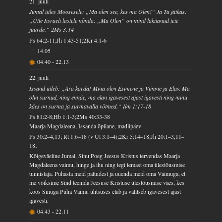
21. juuli
Jumal ütles Moosesele: „Ma olen see, kes ma Olen!“ Ja Ta jätkas:
„Ütle Iisraeli lastele nõnda: „Ma Olen“ on mind läkitanud teie
juurde.“ 2Ms 3:14
Ps 64:2-11;Jh 1:43-51;2Kr 4:1-6
14.05
04.40
-
22.13
22. juuli
Issand ütleb: „Ära karda! Mina olen Esimene ja Viimne ja Elav. Ma
olin surnud, ning ennäe, ma elan igavesest ajast igavesti ning minu
käes on surma ja surmavalla võtmed.“ Ilm 1:17-18
Ps 81:2-8;Hb 1:1-3;2Ms 40:33-38
Maarja Magdaleena, Issanda õpilane, madlipäev
Ps 30:2–4,13; Rt 1:6–18 (v Ül 3:1–4);2Kr 5:14–18;Jh 20:1–3,11–
18;
Kõigeväeline Jumal, Sinu Poeg Jeesus Kristus tervendas Maarja
Magdaleena vaimu, hinge ja ihu ning tegi temast oma ülestõusmise
tunnistaja. Puhasta meid pattudest ja uuenda meid oma Vaimuga, et
me võiksime Sind teenida Jeesuse Kristuse ülestõusmise väes, kes
koos Sinuga Püha Vaimu ühtsuses elab ja valitseb igavesest ajast
igavesti.
04.43
-
22.11