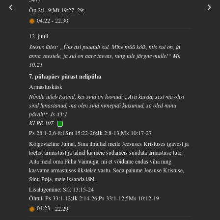
Õp 2:1–9;Mt 19:27–29;
04.22
-
22.30
12. juuli
Jeesus ütles: „Üks asi puudub sul. Mine müü kõik, mis sul on, ja
anna vaestele, ja sul on aare taevas, ning tule järgne mulle!“ Mk
10:21
7. pühapäev pärast nelipüha
Armastuskäsk
Nõnda ütleb Issand, kes sind on loonud: „Ära karda, sest ma olen
sind lunastanud, ma olen sind nimepidi kutsunud, sa oled minu
päralt!“ Js 43:1
KLPR 307
Ps 28:1-2,6-8;1Sm 15:22-26;Jk 2:8-13;Mk 10:17-27
Kõigeväeline Jumal, Sina ilmutad meile Jeesuses Kristuses igavest ja
tõelist armastust ja tahad ka meie südameis süüdata armastuse tule.
Aita meid oma Püha Vaimuga, nii et võidame endas viha ning
kasvame armastuses üksteise vastu. Seda palume Jeesuse Kristuse,
Sinu Poja, meie Issanda läbi.
Lisalugemine: Srk 13:15-24
Õhtul: Ps 33:1-12;Jk 2:14-26;Ps 33:1-12;5Ms 10:12-19
04.23
-
22.29