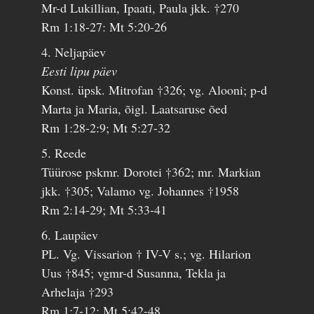
Mr-d Lukillian, Ipaati, Paula jkk. †270
Rm 1:18-27: Mt 5:20-26
4. Neljapäev
Eesti lipu päev
Konst. üpsk. Mitrofan †326; vg. Alooni; p-d
Marta ja Maria, õigl. Laatsaruse õed
Rm 1:28-2:9; Mt 5:27-32
5. Reede
Tüürose pskmr. Dorotei †362; mr. Markian
jkk. †305; Valamo vg. Johannes †1958
Rm 2:14-29; Mt 5:33-41
6. Laupäev
PL. Vg. Vissarion † IV-V s.; vg. Hilarion
Uus †845; vgmr-d Susanna, Tekla ja
Arhelaja †293
Rm 1:7-12; Mt 5:42-48