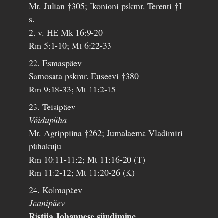
Mr. Julian †305; Ikonioni pskmr. Terenti †I
s.
2. v. HE Mk 16:9-20
Rm 5:1-10; Mt 6:22-33
22. Esmaspäev
Samosata pskmr. Euseevi †380
Rm 9:18-33; Mt 11:2-15
23. Teisipäev
Võidupüha
Mr. Agrippiina †262; Jumalaema Vladimiri
pühakuju
Rm 10:11-11:2; Mt 11:16-20 (T)
Rm 11:2-12; Mt 11:20-26 (K)
24. Kolmapäev
Jaanipäev
Ristija Johannese sündimine