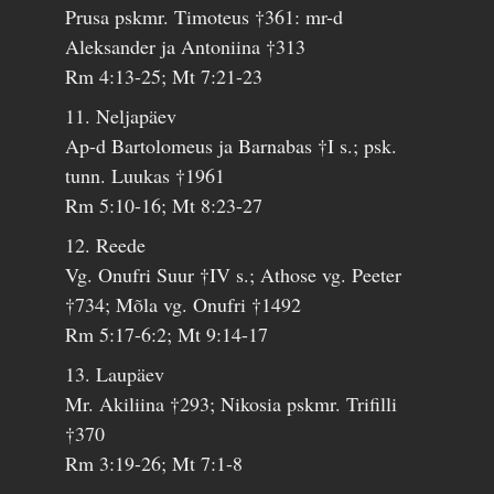
Prusa pskmr. Timoteus †361: mr-d
Aleksander ja Antoniina †313
Rm 4:13-25; Mt 7:21-23
11. Neljapäev
Ap-d Bartolomeus ja Barnabas †I s.; psk.
tunn. Luukas †1961
Rm 5:10-16; Mt 8:23-27
12. Reede
Vg. Onufri Suur †IV s.; Athose vg. Peeter
†734; Mõla vg. Onufri †1492
Rm 5:17-6:2; Mt 9:14-17
13. Laupäev
Mr. Akiliina †293; Nikosia pskmr. Trifilli
†370
Rm 3:19-26; Mt 7:1-8