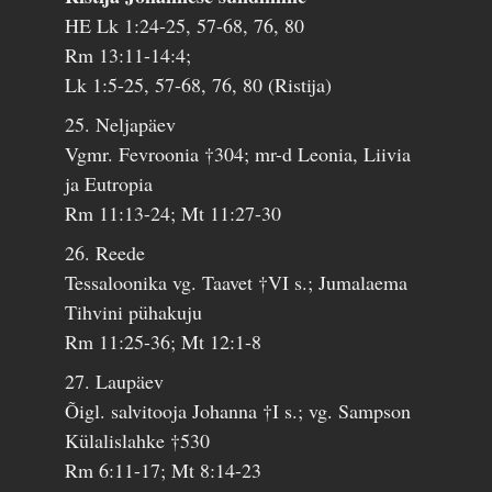
HE Lk 1:24-25, 57-68, 76, 80
Rm 13:11-14:4;
Lk 1:5-25, 57-68, 76, 80 (Ristija)
25. Neljapäev
Vgmr. Fevroonia †304; mr-d Leonia, Liivia
ja Eutropia
Rm 11:13-24; Mt 11:27-30
26. Reede
Tessaloonika vg. Taavet †VI s.; Jumalaema
Tihvini pühakuju
Rm 11:25-36; Mt 12:1-8
27. Laupäev
Õigl. salvitooja Johanna †I s.; vg. Sampson
Külalislahke †530
Rm 6:11-17; Mt 8:14-23