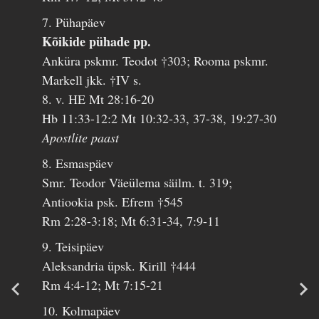
7. Pühapäev
Kõikide pühade pp.
Anküra pskmr. Teodot †303; Rooma pskmr.
Markell jkk. †IV s.
8. v. HE Mt 28:16-20
Hb 11:33-12:2 Mt 10:32-33, 37-38, 19:27-30
Apostlite paast
8. Esmaspäev
Smr. Teodor Väeülema säilm. t. 319;
Antiookia psk. Efrem †545
Rm 2:28-3:18; Mt 6:31-34, 7:9-11
9. Teisipäev
Aleksandria üpsk. Kirill †444
Rm 4:4-12; Mt 7:15-21
10. Kolmapäev