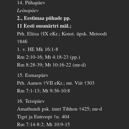
14. Pühapäev
Leinapäev
2., Eestimaa pühade pp.
11 Eesti uusmärtri mäl.;
Prh. Eliisa †IX eKr.; Konst. üpsk. Metoodi
†846
1. v. HE Mk 16:1-8
Rm 2:10-16; Mt 4:18-23 (pp.)
Rm 8:28-39; Mt 10:16-22 (mr-d)
15. Esmaspäev
Prh. Aamos †VII eKr.; mr. Viit †303
Rm 7:1-13; Mt 9:36-10:8
16. Teisipäev
Amathundi psk. imet Tihhon †425; mr-d
Tigri ja Eutroopi †u. 404
Rm 7:14-8:2; Mt 10:9-15