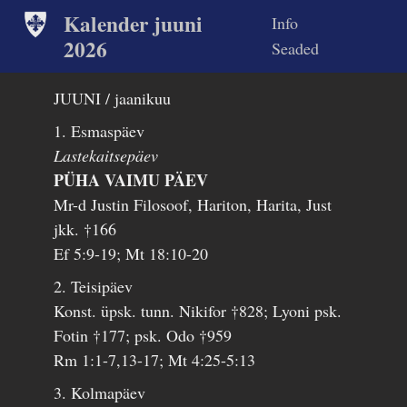
Kalender juuni
Info
2026
Seaded
JUUNI / jaanikuu
1. Esmaspäev
Lastekaitsepäev
PÜHA VAIMU PÄEV
Mr-d Justin Filosoof, Hariton, Harita, Just
jkk. †166
Ef 5:9-19; Mt 18:10-20
2. Teisipäev
Konst. üpsk. tunn. Nikifor †828; Lyoni psk.
Fotin †177; psk. Odo †959
Rm 1:1-7,13-17; Mt 4:25-5:13
3. Kolmapäev