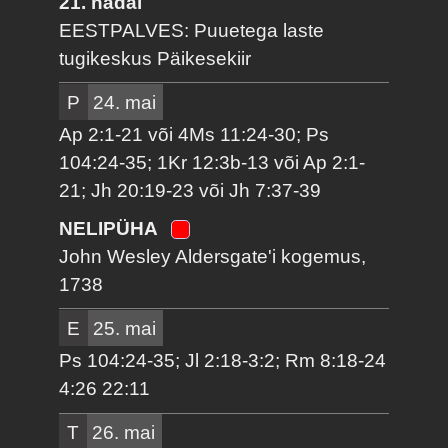
21. nädal
EESTPALVES: Puuetega laste
tugikeskus Päikesekiir
P
24. mai
Ap 2:1-21 või 4Ms 11:24-30; Ps
104:24-35; 1Kr 12:3b-13 või Ap 2:1-
21; Jh 20:19-23 või Jh 7:37-39
NELIPÜHA
John Wesley Aldersgate'i kogemus,
1738
E
25. mai
Ps 104:24-35; Jl 2:18-3:2; Rm 8:18-24
4:26 22:11
T
26. mai