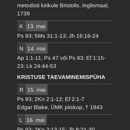
metodisti kirikule Bristolis, Inglismaal,
1739
K
13. mai
Ps 93; 5Ms 31:1-13; Jh 16:16-24
N
14. mai
Ap 1:1-11; Ps 47 või Ps 93; Ef 1:15-
23; Lk 24:44-53
KRISTUSE TAEVAMINEMISPÜHA
R
15. mai
Ps 93; 2Kn 2:1-12; Ef 2:1-7
Edgar Blake, ÜMK piiskop, † 1943
L
16. mai
Ps 93; 2Kn 2:13-15; Jh 8:21-30