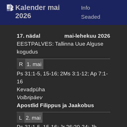
Kalender mai
Info
2026
Seaded
17. nädal
mai-lehekuu 2026
EESTPALVES: Tallinna Uue Alguse
kogudus
R
1. mai
Ps 31:1-5, 15-16; 2Ms 3:1-12; Ap 7:1-
16
Kevadpüha
Volbripäev
Apostlid Filippus ja Jaakobus
L
2. mai
Ps 31:1-5, 15-16; Jr 26:20-24; Jh