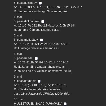
5. paasateisipäev
Ap 14:19-28; Ps 145:10-11,12-13ab,21; Jh 14:27-31a
R: Sinu rahvas kuulutagu Sinu kuningriiki.
6. mai
5. paasakolmapäev
Ap 15:1-6; Ps 122:1bc-2,3-4ab,4bc-5; Jh 15:1-8
R: Läheme rõõmuga Issanda kotta.
7. mai
5. paasaneljapäev
Ap 15:7-21; Ps 96:1-2a,2b-3,10; Jh 15:9-11
R: Jutustage rahvastele Issanda au.
8. mai
5. paasareede
Ap 15:22-31; Ps 57:8-9,10-12; Jh 15:12-17
R: Ma tahan Sind tänada rahvaste seas.
Püha Isa Leo XIV valimise aastapäev (2025)
9. mai
5. paasalaupäev
Ap 16:1-10; Ps 100:1b-2,3,5; Jh 15:18-21
R: Hõisake Issandale, kõik ilmamaad.
† isa Jānis Pavlovskis OFMCap (2000, Riia)
10. mai
╬ ÜLESTÕUSMISAJA 6. PÜHAPÄEV