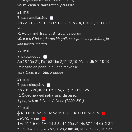
või v: Siena p. Bernardino, preester
21. mai
7. paasaneljapäev
Ap 22:30; 23:6-11; Ps 16:1bc-2ab+5,7-8,9-10,11; Jh 17:20-
26
R: Hoia mind, Issand, Sinu varjus peitun.
või p p-d Christophorus Magallanes, preester ja märter, ja
kaaslased, märtrid
22. mai
7. paasareede
Ap 25:13b-21; Ps 103:1bc-2,11-12,19-20abc; Jh 21:15-19
R: Issand on pannud aujärje taevasse.
või v Cascia p. Rita, orduõde
23. mai
7. paasalaupäev
Ap 28:16-20,30-31; Ps 11:4,5+7; Jh 21:20-25
R: Õiged saavad näha Issanda palet.
† peapiiskop Julians Vaivods (1990, Riia)
24. mai
╬ NELIPÜHA e PÜHA VAIMU TULEKU PÜHAPÄEV
Eelõhtumissa
1Ms 11:1-9 või 2Ms 19:3-8a,16-20b või Hs 37:1-14 või Jl 3:1-
5; Ps 104:1-2a,24+25c,27-28,29bc-30; Rm 8:22-27; Jh 7:37-