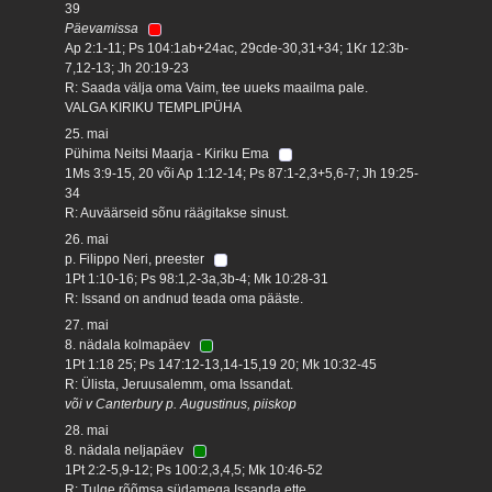
39
Päevamissa
Ap 2:1-11; Ps 104:1ab+24ac, 29cde-30,31+34; 1Kr 12:3b-
7,12-13; Jh 20:19-23
R: Saada välja oma Vaim, tee uueks maailma pale.
VALGA KIRIKU TEMPLIPÜHA
25. mai
Pühima Neitsi Maarja - Kiriku Ema
1Ms 3:9-15, 20 või Ap 1:12-14; Ps 87:1-2,3+5,6-7; Jh 19:25-
34
R: Auväärseid sõnu räägitakse sinust.
26. mai
p. Filippo Neri, preester
1Pt 1:10-16; Ps 98:1,2-3a,3b-4; Mk 10:28-31
R: Issand on andnud teada oma pääste.
27. mai
8. nädala kolmapäev
1Pt 1:18 25; Ps 147:12-13,14-15,19 20; Mk 10:32-45
R: Ülista, Jeruusalemm, oma Issandat.
või v Canterbury p. Augustinus, piiskop
28. mai
8. nädala neljapäev
1Pt 2:2-5,9-12; Ps 100:2,3,4,5; Mk 10:46-52
R: Tulge rõõmsa südamega Issanda ette.