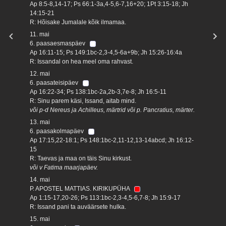
Ap 8:5-8,14-17; Ps 66:1-3a,4-5,6-7,16+20; 1Pt 3:15-18; Jh
14:15-21
R: Hõisake Jumalale kõik ilmamaa.
11. mai
6. paasaesmaspäev
Ap 16:11-15; Ps 149:1bc-2,3-4,5-6a+9b; Jh 15:26-16:4a
R: Issandal on hea meel oma rahvast.
12. mai
6. paasateisipäev
Ap 16:22-34; Ps 138:1bc-2a,2b-3,7e-8; Jh 16:5-11
R: Sinu parem käsi, Issand, aitab mind.
või p-d Nereus ja Achilleus, märtrid või p. Pancratius, märter.
13. mai
6. paasakolmapäev
Ap 17:15,22-18:1; Ps 148:1bc-2,11-12,13-14abcd; Jh 16:12-
15
R: Taevas ja maa on täis Sinu kirkust.
või v Fatima maarjapäev.
14. mai
P. APOSTEL MATTIAS. KIRIKUPÜHA
Ap 1:15-17,20-26; Ps 113:1bc-2,3-4,5-6,7-8; Jh 15:9-17
R: Issand pani ta auväärsete hulka.
15. mai