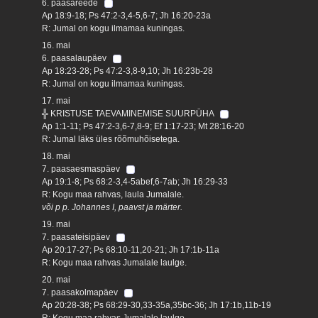
6. paasareede
Ap 18:9-18; Ps 47:2-3,4-5,6-7; Jh 16:20-23a
R: Jumal on kogu ilmamaa kuningas.
16. mai
6. paasalaupäev
Ap 18:23-28; Ps 47:2-3,8-9,10; Jh 16:23b-28
R: Jumal on kogu ilmamaa kuningas.
17. mai
╬ KRISTUSE TAEVAMINEMISE SUURPÜHA
Ap 1:1-11; Ps 47:2-3,6-7,8-9; Ef 1:17-23; Mt 28:16-20
R: Jumal läks üles rõõmuhõisetega.
18. mai
7. paasaesmaspäev
Ap 19:1-8; Ps 68:2-3,4-5abef,6-7ab; Jh 16:29-33
R: Kogu maa rahvas, laula Jumalale.
või p p. Johannes I, paavst ja märter.
19. mai
7. paasateisipäev
Ap 20:17-27; Ps 68:10-11,20-21; Jh 17:1b-11a
R: Kogu maa rahvas Jumalale laulge.
20. mai
7. paasakolmapäev
Ap 20:28-38; Ps 68:29-30,33-35a,35bc-36; Jh 17:1b,11b-19
R: Kogu maa rahvas Jumalale laulge.