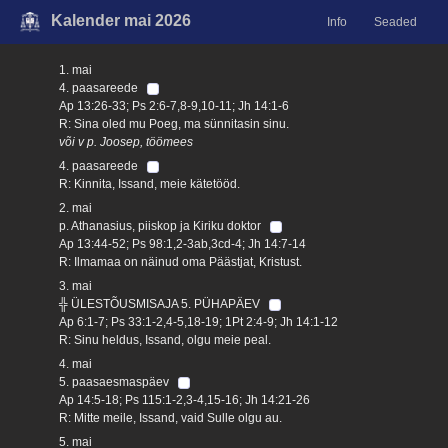
Kalender mai 2026
Info
Seaded
1. mai
4. paasareede
Ap 13:26-33; Ps 2:6-7,8-9,10-11; Jh 14:1-6
R: Sina oled mu Poeg, ma sünnitasin sinu.
või v p. Joosep, töömees
4. paasareede
R: Kinnita, Issand, meie kätetööd.
2. mai
p. Athanasius, piiskop ja Kiriku doktor
Ap 13:44-52; Ps 98:1,2-3ab,3cd-4; Jh 14:7-14
R: Ilmamaa on näinud oma Päästjat, Kristust.
3. mai
╬ ÜLESTÕUSMISAJA 5. PÜHAPÄEV
Ap 6:1-7; Ps 33:1-2,4-5,18-19; 1Pt 2:4-9; Jh 14:1-12
R: Sinu heldus, Issand, olgu meie peal.
4. mai
5. paasaesmaspäev
Ap 14:5-18; Ps 115:1-2,3-4,15-16; Jh 14:21-26
R: Mitte meile, Issand, vaid Sulle olgu au.
5. mai