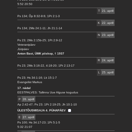
5:52 20:50
T
21. aprill
Ps 134; Õp 8:32-9:6; 1Pt 2:1-3
K
22. aprill
Ps 134; 2Ms 24:1-11; Jh 21:1-14
N
23. aprill
Ps 23; 2Ms 2:15b-25; 1Pt 2:9-12
Veteranipäev
Jüripäev
Anton Bast, ÜMK piiskop, † 1937
R
24. aprill
Ps 23; 2Ms 3:16-22, 4:18-20; 1Pt 2:13-17
L
25. aprill
Ps 23; Hs 34:1-16; Lk 15:1-7
Evangelist Markus
17. nädal
EESTPALVES: Tallinna Uue Alguse kogudus
P
26. aprill
Ap 2:42-47; Ps 23; 1Pt 2:19-25; Jh 10:1-10
ÜLESTÕUSMISAJA 4. PÜHAPÄEV
E
27. aprill
Ps 100; Hs 34:17-23; 1Pt 5:1-5
5:32 21:07