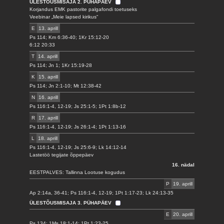
ÜLESTÕUSMISAJA 2. PÜHAPÄEV
Korjandus EMK pastorite palgafondi toetuseks
Veebinar „Meie lapsed kirikus“
E
13. aprill
Ps 114; Km 6:36-40; 1Kr 15:12-20
6:12 20:33
T
14. aprill
Ps 114; Jn 1; 1Kr 15:19-28
K
15. aprill
Ps 114; Jn 2:1-10; Mt 12:38-42
N
16. aprill
Ps 116:1-4, 12-19; Js 25:1-5; 1Pt 1:8b-12
R
17. aprill
Ps 116:1-4, 12-19; Js 26:1-4; 1Pt 1:13-16
L
18. aprill
Ps 116:1-4, 12-19; Js 25:6-9; Lk 14:12-14
Lastetöö tegijate õppepäev
16. nädal
EESTPALVES: Tallinna Lootuse kogudus
P
19. aprill
Ap 2:14a, 36-41; Ps 116:1-4, 12-19; 1Pt 1:17-23; Lk 24:13-35
ÜLESTÕUSMISAJA 3. PÜHAPÄEV
E
20. aprill
Ps 134; 1Ms 18:1-14; 1Pt 1:23-25