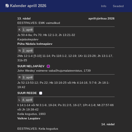
Kalender aprill 2026
Info
Seaded
13. nädal
aprill-jürikuu 2026
EESTPALVES: EMK vaimulikud
K
1. aprill
Js 50:4-9a; Ps 70; Hb 12:1-3; Jh 13:21-32
Karjalaskepäev
Püha Nädala kolmapäev
N
2. aprill
2Ms 12:1-4 [5-10] 11-14; Ps 116:1-2, 12-19; 1Kr 11:23-26; Jh 13:1-17,
31b-35
SUUR NELJAPÄEV
John Wesley' esimene vabaõhujumalateenistus, 1739
R
3. aprill
Js 52:13-53:12; Ps 22; Hb 10:16-25 või Hb 4:14-16, 5:7-9; Jh 18:1-
19:42
SUUR REEDE
L
4. aprill
Ii 14:1-14 või Nl 3:1-9, 19-24; Ps 31:2-5, 16-17; 1Pt 4:1-8; Mt 27:57-66
või Jh 19:38-42
Keila kogudus, 1993
Vaikne Laupäev
14. nädal
EESTPALVES: Keila kogudus