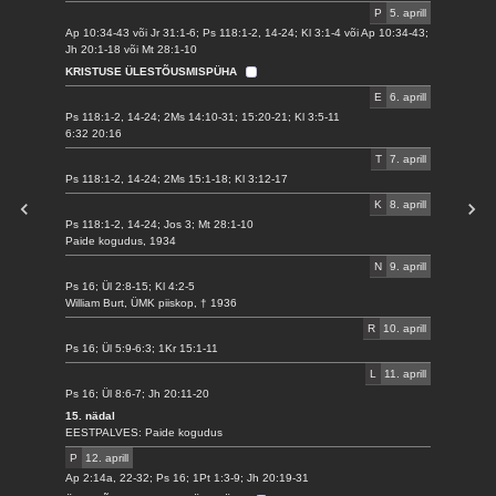
P
5. aprill
Ap 10:34-43 või Jr 31:1-6; Ps 118:1-2, 14-24; Kl 3:1-4 või Ap 10:34-43;
Jh 20:1-18 või Mt 28:1-10
KRISTUSE ÜLESTÕUSMISPÜHA
E
6. aprill
Ps 118:1-2, 14-24; 2Ms 14:10-31; 15:20-21; Kl 3:5-11
6:32 20:16
T
7. aprill
Ps 118:1-2, 14-24; 2Ms 15:1-18; Kl 3:12-17
K
8. aprill
Ps 118:1-2, 14-24; Jos 3; Mt 28:1-10
Paide kogudus, 1934
N
9. aprill
Ps 16; Ül 2:8-15; Kl 4:2-5
William Burt, ÜMK piiskop, † 1936
R
10. aprill
Ps 16; Ül 5:9-6:3; 1Kr 15:1-11
L
11. aprill
Ps 16; Ül 8:6-7; Jh 20:11-20
15. nädal
EESTPALVES: Paide kogudus
P
12. aprill
Ap 2:14a, 22-32; Ps 16; 1Pt 1:3-9; Jh 20:19-31