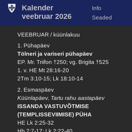
Kalender
Info
veebruar 2026
Seaded
VEEBRUAR / küünlakuu
1. Pühapäev
Tölneri ja variseri pühapäev
EP. Mr. Triifon †250; vg. Brigita †525
1. v. HE Mt 28:16-20
2Tm 3:10-15; Lk 18:10-14
2. Esmaspäev
Küünlapäev, Tartu rahu aastapäev
ISSANDA VASTUVÕTMISE
(TEMPLISSEVIIMISE) PÜHA
HE Lk 2:25-32
Hb 7:7-17; Lk 2:22-40