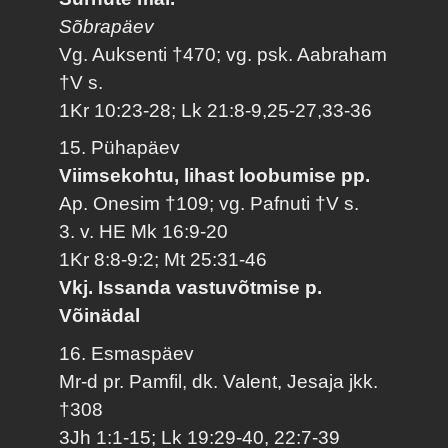
Sõbrapäev
Vg. Auksenti †470; vg. psk. Aabraham
†V s.
1Kr 10:23-28; Lk 21:8-9,25-27,33-36
15. Pühapäev
Viimsekohtu, lihast loobumise pp.
Ap. Onesim †109; vg. Pafnuti †V s.
3. v. HE Mk 16:9-20
1Kr 8:8-9:2; Mt 25:31-46
Vkj. Issanda vastuvõtmise p.
Võinädal
16. Esmaspäev
Mr-d pr. Pamfil, dk. Valent, Jesaja jkk.
†308
3Jh 1:1-15; Lk 19:29-40, 22:7-39