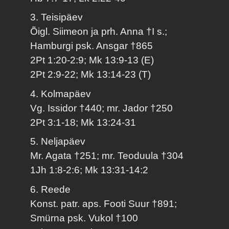
3. Teisipäev
Õigl. Siimeon ja prh. Anna †I s.;
Hamburgi psk. Ansgar †865
2Pt 1:20-2:9; Mk 13:9-13 (E)
2Pt 2:9-22; Mk 13:14-23 (T)
4. Kolmapäev
Vg. Issidor †440; mr. Jador †250
2Pt 3:1-18; Mk 13:24-31
5. Neljapäev
Mr. Agata †251; mr. Teoduula †304
1Jh 1:8-2:6; Mk 13:31-14:2
6. Reede
Konst. patr. aps. Footi Suur †891;
Smürna psk. Vukol †100