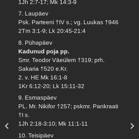
1Jh 2:7-17; Mk 14:3-9
7. Laupäev
Psk. Parteeni †IV s.; vg. Luukas †946
2Tm 3:1-9; Lk 20:45-21:4
8. Pühapäev
Kadunud poja pp.
Smr. Teodor Väeülem †319; prh.
Sakaria †520 e.Kr.
2. v. HE Mk 16:1-8
1Kr 6:12-20; Lk 15:11-32
9. Esmaspäev
PL. Mr. Nikifor †257; pskmr. Pankraati
†I s.
1Jh 2:18-3:10; Mk 11:1-11
10. Teisipäev