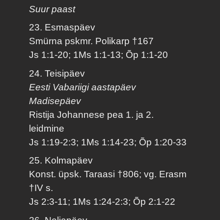
Suur paast
23. Esmaspäev
Smürna pskmr. Polikarp †167
Js 1:1-20; 1Ms 1:1-13; Õp 1:1-20
24. Teisipäev
Eesti Vabariigi aastapäev
Madisepäev
Ristija Johannese pea 1. ja 2.
leidmine
Js 1:19-2:3; 1Ms 1:14-23; Õp 1:20-33
25. Kolmapäev
Konst. üpsk. Taraasi †806; vg. Erasm
†IV s.
Js 2:3-11; 1Ms 1:24-2:3; Õp 2:1-22