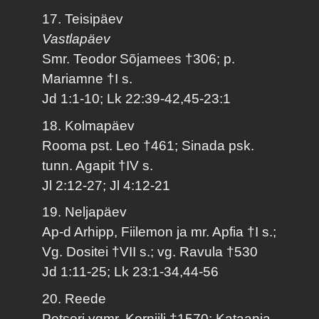
17. Teisipäev
Vastlapäev
Smr. Teodor Sõjamees †306; p.
Mariamne †I s.
Jd 1:1-10; Lk 22:39-42,45-23:1
18. Kolmapäev
Rooma pst. Leo †461; Sinada psk.
tunn. Agapit †IV s.
Jl 2:12-27; Jl 4:12-21
19. Neljapäev
Ap-d Arhipp, Fiilemon ja mr. Apfia †I s.;
Vg. Dositei †VII s.; vg. Ravula †530
Jd 1:11-25; Lk 23:1-34,44-56
20. Reede
Petseri vgmr. Korniili †1570; Kataania