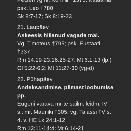
psk. Leo †780
Sk 8:7-17; Sk 8:19-23
21. Laupäev
Askeesis hiilanud vagade mäl.
Vg. Timoteus †795; psk. Eustaati
†337
Rm 14:19-23,16:25-27; Mt 6:1-13 (lp.)
Gl 5:22-6:2; Mt 11:27-30 (vg-d)
22. Pühapäev
Andeksandmise, piimast loobumise
pp.
Eugeni värava mr-te säilm. leidm. IV
s.; mr. Mauriiki †305; vg. Talassi †V s.
4. v. HE Lk 24:1-12
Rm 13:11-14:4; Mt 6:14-21