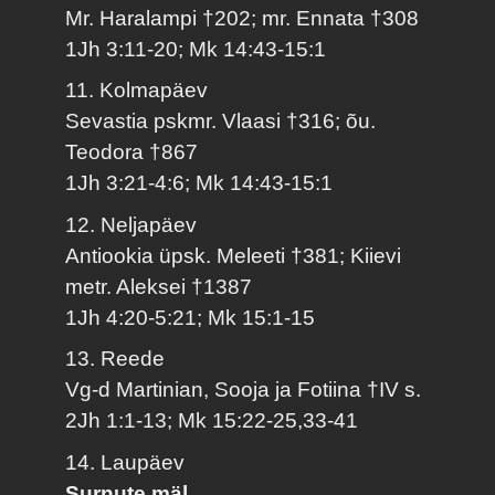
Mr. Haralampi †202; mr. Ennata †308
1Jh 3:11-20; Mk 14:43-15:1
11. Kolmapäev
Sevastia pskmr. Vlaasi †316; õu.
Teodora †867
1Jh 3:21-4:6; Mk 14:43-15:1
12. Neljapäev
Antiookia üpsk. Meleeti †381; Kiievi
metr. Aleksei †1387
1Jh 4:20-5:21; Mk 15:1-15
13. Reede
Vg-d Martinian, Sooja ja Fotiina †IV s.
2Jh 1:1-13; Mk 15:22-25,33-41
14. Laupäev
Surnute mäl.