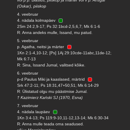
(Oskar), piiskop
4. veebruar
4. nädala kolmapäev
2Sm 24:2,9-17; Ps 32:1bcd-2,5,6,7; Mk 6:1-6
R: Anna andeks mulle, Issand, mu patud.
5. veebruar
p. Agatha, neitsi ja märter
1Kn 2:1-4,10-12; [Ps] 1Aj 29:10cde-11abc,11de-12;
Mk 6:7-13
R: Sina, Issand Jumal, valitsed kõike.
6. veebruar
p-d Paulus Miki ja kaaslased, märtrid
Srk 47:2-11; Ps 18:31,47+50,51; Mk 6:14-29
R: Ülistatud olgu mu päästmise Jumal.
† Kazimierz Kański SJ (1970, Esna)
7. veebruar
4. nädala laupäev
1Kn 3:4-13; Ps 119:9-10,11-12,13-14; Mk 6:30-34
R: Anna mulle teada oma seadused.
või v: Maarjalaupäev