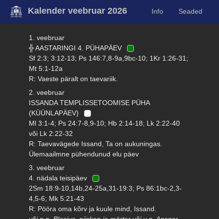
Kalender veebruar 2026
Info
Seaded
1. veebruar
╬ AASTARINGI 4. PÜHAPÄEV
Sf 2:3; 3:12-13; Ps 146:7,8-9a,9bc-10; 1Kr 1:26-31;
Mt 5:1-12a
R: Vaeste päralt on taevariik.
2. veebruar
ISSANDA TEMPLISSETOOMISE PÜHA
(KÜÜNLAPÄEV)
Ml 3:1-4; Ps 24:7-8,9-10; Hb 2:14-18; Lk 2:22-40
või Lk 2:22-32
R: Taevavägede Issand, Ta on aukuningas.
Ülemaailmne pühendunud elu päev
3. veebruar
4. nädala teisipäev
2Sm 18:9-10,14b,24-25a,31-19:3; Ps 86:1bc-2,3-
4,5-6; Mk 5:21-43
R: Pööra oma kõrv ja kuule mind, Issand.
või p p. Blasius, piiskop ja märter või v p. Ansgar