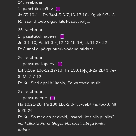
24. veebruar
1. paastuteisipäev
Js 55:10-11; Ps 34:4-5,6-7,16-17,18-19; Mt 6:7-15
R: Issand toob õiged kitsikusest välja.
25. veebruar
1. paastukolmapäev
Jn 3:1-10; Ps 51:3-4,12-13,18-19; Lk 11:29-32
R: Jumal ei põlga purukslöödud südant.
26. veebruar
1. paastuneljapäev
Erl 3:10a,10c-12,17-19; Ps 138:1b[c]d-2a,2b+3,7e-
8; Mt 7:7-12
R: Kui Sind appi hüüdsin, Sa vastasid mulle.
27. veebruar
1. paastureede
Hs 18:21-28; Ps 130:1bc-2,3-4,5-6ab+7a,7bc-8; Mt
5:20-26
R: Kui Sa meeles peaksid, Issand, kes siis püsiks?
või kollekta Püha Grigor Narekist, abt ja Kiriku
doktor