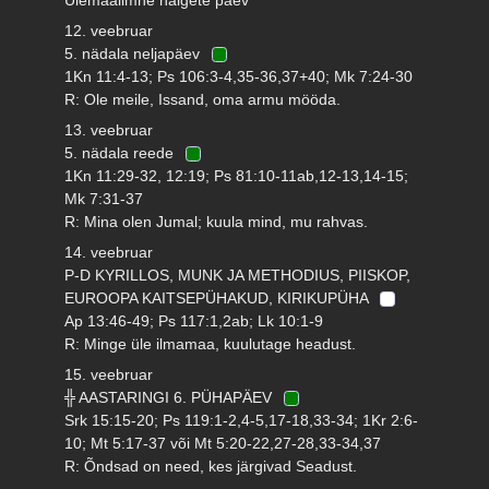
12. veebruar
5. nädala neljapäev
1Kn 11:4-13; Ps 106:3-4,35-36,37+40; Mk 7:24-30
R: Ole meile, Issand, oma armu mööda.
13. veebruar
5. nädala reede
1Kn 11:29-32, 12:19; Ps 81:10-11ab,12-13,14-15;
Mk 7:31-37
R: Mina olen Jumal; kuula mind, mu rahvas.
14. veebruar
P-D KYRILLOS, MUNK JA METHODIUS, PIISKOP,
EUROOPA KAITSEPÜHAKUD, KIRIKUPÜHA
Ap 13:46-49; Ps 117:1,2ab; Lk 10:1-9
R: Minge üle ilmamaa, kuulutage headust.
15. veebruar
╬ AASTARINGI 6. PÜHAPÄEV
Srk 15:15-20; Ps 119:1-2,4-5,17-18,33-34; 1Kr 2:6-
10; Mt 5:17-37 või Mt 5:20-22,27-28,33-34,37
R: Õndsad on need, kes järgivad Seadust.