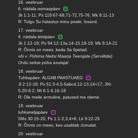
16. veebruar
6. nädala esmaspäev
Jk 1:1-11; Ps 119:67-68,71-72,75-76; Mk 8:11-13
R: Tulgu Su halastus minu peale, Issand.
17. veebruar
6. nädala teisipäev
Jk 1:12-18; Ps 94:12-13a,14-15,18-19; Mk 8:14-21
R: Õnnis on mees, keda Sa õpetad.
või v: Pühima Neitsi Maarja Teenijate (Serviitide)
Ordu seitse püha asutajat
18. veebruar
Tuhkapäev: ALGAB PAASTUAEG
Jl 2:12-18; Ps 51:3-4,5-6abcd,12-13,14+17; 2Kr
5:20-6:2; Mt 6:1-6,16-18
R: Ole meile armuline, patused me oleme.
19. veebruar
tuhkaneljapäev
5Ms 30:15-20; Ps 1:1-2,3,4+6; Lk 9:22-25
R: Õnnis on mees, kes usaldab Jumalat.
20. veebruar