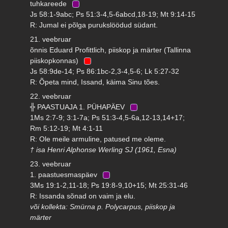
tuhkareede
Js 58:1-9abc; Ps 51:3-4,5-6abcd,18-19; Mt 9:14-15
R: Jumal ei põlga purukslöödud südant.
21. veebruar
õnnis Eduard Profittlich, piiskop ja märter (Tallinna
piiskopkonnas)
Js 58:9de-14; Ps 86:1bc-2,3-4,5-6; Lk 5:27-32
R: Õpeta mind, Issand, käima Sinu tões.
22. veebruar
╬ PAASTUAJA 1. PÜHAPÄEV
1Ms 2:7-9; 3:1-7a; Ps 51:3-4,5-6a,12-13,14+17;
Rm 5:12-19; Mt 4:1-11
R: Ole meile armuline, patused me oleme.
† isa Henri Alphonse Werling SJ (1961, Esna)
23. veebruar
1. paastuesmaspäev
3Ms 19:1-2,11-18; Ps 19:8-9,10+15; Mt 25:31-46
R: Issanda sõnad on vaim ja elu.
või kollekta: Smürna p. Polycarpus, piiskop ja
märter