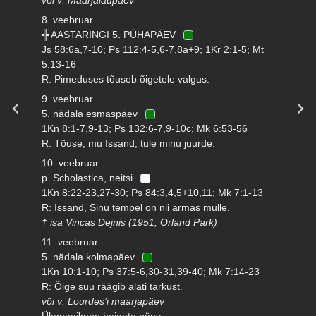
8. veebruar
╬ AASTARINGI 5. PÜHAPÄEV
Js 58:6a,7-10; Ps 112:4-5,6-7,8a+9; 1Kr 2:1-5; Mt
5:13-16
R: Pimeduses tõuseb õigetele valgus.
9. veebruar
5. nädala esmaspäev
1Kn 8:1-7,9-13; Ps 132:6-7,9-10c; Mk 6:53-56
R: Tõuse, mu Issand, tule minu juurde.
10. veebruar
p. Scholastica, neitsi
1Kn 8:22-23,27-30; Ps 84:3,4,5+10,11; Mk 7:1-13
R: Issand, Sinu tempel on nii armas mulle.
† isa Vincas Dejnis (1951, Orland Park)
11. veebruar
5. nädala kolmapäev
1Kn 10:1-10; Ps 37:5-6,30-31,39-40; Mk 7:14-23
R: Õige suu räägib alati tarkust.
või v: Lourdes’i maarjapäev
Ülemaailmne haigete päev