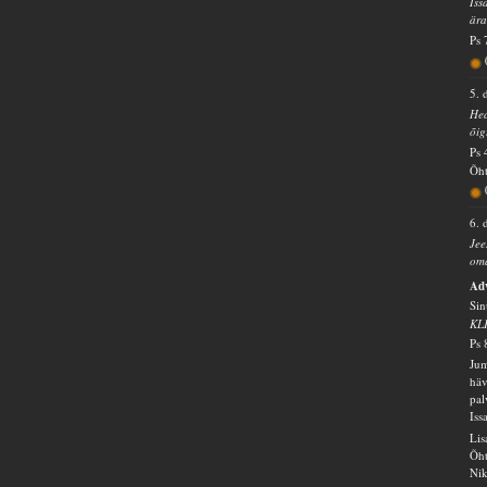
Iss
ära
Ps 
5. 
Hea
õig
Ps 
Õht
6. 
Jee
oma
Ad
Sin
KL
Ps 
Jum
häv
pal
Iss
Lis
Õht
Nik