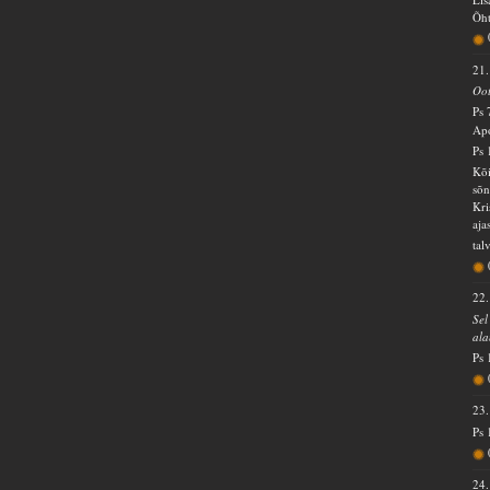
Õht
21.
Oot
Ps 
Apo
Ps 
Kõi
sõn
Kri
aja
tal
22.
Sel
ala
Ps 
23.
Ps 
24.