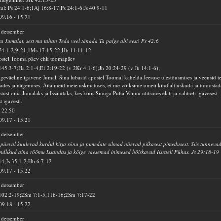
ul: Ps 24:1-6;1Aj 16:8-17;Ps 24:1-6;Js 40:9-11
09.16
-
15.21
 detsember
a Jumalat, sest ma tahan Teda veel tänada Ta palge abi eest! Ps 42:6
74:1-2,9-21;1Ms 17:15-22;Hb 11:11-12
stel Tooma päev ehk toomapäev
145:3-7;Ha 2:1-4;Ef 2:19-22 (v 2Kr 4:1-6);Jh 20:24-29 (v Jh 14:1-6);
geväeline igavene Jumal, Sina lubasid apostel Toomal kahelda Jeesuse ülestõusmises ja veensid t
ades ja nägemises. Aita meid meie uskmatuses, et me võiksime ometi kindlalt uskuda ja tunnistad
stust oma Jumalaks ja Issandaks, kes koos Sinuga Püha Vaimu ühtsuses elab ja valitseb igavesest
st igavesti.
v
22.50
09.17
-
15.21
 detsember
 päeval kuulevad kurdid kirja sõnu ja pimedate silmad näevad pilkasest pimedusest. Siis tunneva
ndlikud aina rõõmu Issandas ja kõige vaesemad inimesed hõiskavad Iisraeli Pühas. Js 29:18-19
14;Js 35:1-2;Hb 6:7-12
09.17
-
15.22
 detsember
102:2-19;2Sm 7:1-5,11b-16;2Sm 7:17-22
09.18
-
15.22
 detsember