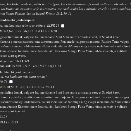
vas, kes käib pimeduses, näeb suurt valgust; kes elavad surmavarju maal, neile paistab valgus. J
 või Vaata, ma kuulutan teile suurt rõõmu, mis saab osaks kogu rahvale, et teile on täna sündinu
veti linnas Päästja, kes on Issand Kristus. Lk 2:10-11
luõhtu ehk jõululaupäev
ta, ma kuulutan teile suurt rõõmu!
KLPR 21
96:1-3,6-10;Js 9:1-6;Tt 2:11-14;Lk 2:1-20
geväeline Jumal, valguse Isa, me täname Sind Sinu suure armastuse eest, et Sa oled keset
mkonna pimedat patuööd oma ainusündinud Poja meile valguseks andnud. Paistku Tema valgus
lusõnumis meiegi südametesse, täitku meid tõelise rõõmuga ning avagu meie huuled Sind kiitma 
stama Jeesuse Kristuse, meie Issanda läbi, kes koos Sinuga Püha Vaimu ühtsuses elab ja valitseb
vesest ajast igavesti.
alugemine: Tb 14:3-9
mikul: Ps 74:1-2,9-21 või 1Ms 3:1-6,14-24
luõhtu ehk jõululaupäev
ta, ma kuulutan teile suurt rõõmu!
PR 21
36:6-10;Mi 5:1-4a;Tt 2:11-14;Lk 2:1-14;
geväeline Jumal, valguse Isa, me täname Sind Sinu suure armastuse eest, et Sa oled keset
mkonna pimedat patuööd oma ainusündinud Poja meile valguseks andnud. Paistku Tema valgus
lusõnumis meiegi südametesse, täitku meid tõelise rõõmuga ning avagu meie huuled Sind kiitma 
stama Jeesuse Kristuse, meie Issanda läbi, kes koos Sinuga Püha Vaimu ühtsuses elab ja valitseb
vesest ajast igavesti.
03.28
09.18
-
15.23
 detsember