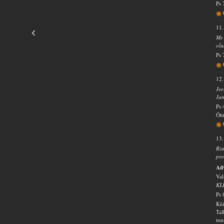
Ps 
11.
Me 
olu
Ps 
12.
Jee
Jum
Ps 
Õht
13.
Ris
pro
Ad
Val
KL
Ps 
Kõi
Tal
tun