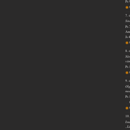
Ps 
7. 
Sin
Ps 
Amb
Js 
8. 
Nõn
vii
Ps 
9. 
Olg
mee
Ps 
10.
Iss
„Lä