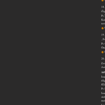
18.
Õig
Ps 
Kar
ter
19.
„Te
Ps 
Õht
20.
Enn
Jum
Ad
Iss
Olg
KL
Ps 
Iss
süd
mei
Lis