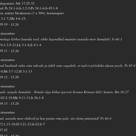
alugemine: Srk 17:25-32
ul: Ps 24:1-6;Js 1:2-9;Ps 24:1-6;Js 45:1-8
ia, märter Sürakuusas († u 304), luutsinapäev
 3:1-7;2Kr 4:6-15;
09.10
-
15.20
 detsember
mistage kõrbes Issanda teed, tehke lagendikul maantee tasaseks meie Jumalale! Js 40:3
74:1-2,9-21;Lk 3:1-6;Jr 4:1-4
09.11
-
15.20
 detsember
and kuulutab rahu oma rahvale ja ütleb oma vagadele, et nad ei pöörduks alpuse poole. Ps 85:9
14;Mt 3:7-12;Sf 3:1-13
09.12
-
15.20
 detsember
sale, targale Jumalale - Temale olgu kirkus igavesti Jeesuse Kristuse läbi! Aamen. Rm 16:27
102:2-19;Mk 9:11-13;Js 56:1-8
09.13
-
15.20
 detsember
al, uuenda meie olukord ja lase paista oma pale, siis oleme päästetud! Ps 80:4
72:1,13-19;Gl 3:21-23;Js 62:6-7
07.42
09.14
-
15.20