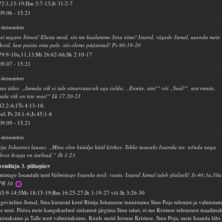
72:1,13-19;Ilm 3:7-13;Jr 31:2-7
09.06
-
15.21
 detsember
ei tagane Sinust! Elusta meid, siis me kuulutame Sinu nime! Issand, vägede Jumal, uuenda meie
kord, lase paista oma pale, siis oleme päästetud! Ps 80:19-20
79:9-10a,11,13;Mt 26:62-66;Sk 2:10-17
09.07
-
15.21
 detsember
sus ütles: „Jumala riik ei tule ettearvatavalt ega öelda: „Ennäe, siin!“ või „Seal!“, sest ennäe,
ala riik on teie seas!“ Lk 17:20-21
42:2-6;1Ts 4:13-18;
ul: Ps 24:1-6;Js 45:1-8
09.09
-
15.21
 detsember
tija Johannes lausus: „Mina olen hüüdja hääl kõrbes: Tehke tasaseks Issanda tee, nõnda nagu
hvet Jesaja on ütelnud.“ Jh 1:23
vendiaja 3. pühapäev
mistage Issandale teed
Valmistage Issanda teed; vaata, Issand Jumal tuleb jõuliselt! Js 40:3a,10a
PR 10
85:9-14;5Ms 18:15-19;Rm 16:25-27;Jh 1:19-27 või Jh 3:26-30
geväeline Jumal, Sina kutsusid kord Ristija Johannese tunnistama Sinu Poja tulemist ja valmista
le teed. Pööra meie kangekaelsed südamed järgima Sinu tahet, et me Kristuse tulemisest maailmal
nistaksime ja Talle teed valmistaksime. Kuule meid Jeesuse Kristuse, Sinu Poja, meie Issanda läbi.