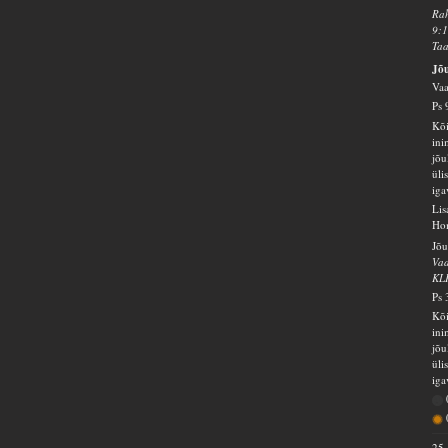
Rah
9:1
Taa
Jõu
Vaa
Ps 
Kõi
ini
jõu
üli
iga
Lis
Hom
Jõu
Vaa
KL
Ps 
Kõi
ini
jõu
üli
iga
25.