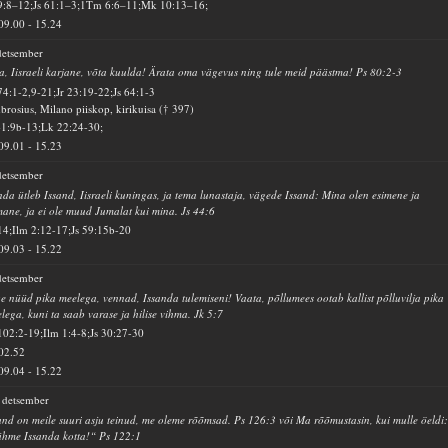
9:8–12;Js 61:1–3;1Tm 6:6–11;Mk 10:13–16;
09.00
-
15.24
detsember
a, Iisraeli karjane, võta kuulda! Ärata oma vägevus ning tule meid päästma! Ps 80:2-3
74:1-2,9-21;Jr 23:19-22;Js 64:1-3
rosius, Milano piiskop, kirikuisa († 397)
41:9b-13;Lk 22:24-30;
09.01
-
15.23
detsember
da ütleb Issand, Iisraeli kuningas, ja tema lunastaja, vägede Issand: Mina olen esimene ja
mane, ja ei ole muud Jumalat kui mina. Js 44:6
14;Ilm 2:12-17;Js 59:15b-20
09.03
-
15.22
detsember
e nüüd pika meelega, vennad, Issanda tulemiseni! Vaata, põllumees ootab kallist põlluvilja pika
lega, kuni ta saab varase ja hilise vihma. Jk 5:7
102:2-19;Ilm 1:4-8;Js 30:27-30
02.52
09.04
-
15.22
 detsember
and on meile suuri asju teinud, me oleme rõõmsad. Ps 126:3 või Ma rõõmustasin, kui mulle öeldi
hme Issanda kotta!“ Ps 122:1