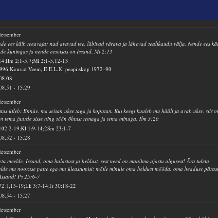
detsember
de ees käib teeavaja: nad avavad tee, läbivad värava ja lähevad sealtkaudu välja. Nende ees kä
de kuningas ja nende eesotsas on Issand. Mi 2:13
14;Ilm 2:1-5,7;Mi 2:1-5,12-13
996 Konrad Veem, E.E.L.K. peapiiskop 1972–90
08.08
08.51
-
15.29
detsember
stus ütleb: Ennäe, ma seisan ukse taga ja koputan. Kui keegi kuuleb mu häält ja avab ukse, siis 
en tema juurde sisse ning söön õhtust temaga ja tema minuga. Ilm 3:20
102:2-19;Kl 1:9-14;2Sm 23:1-7
08.52
-
15.28
detsember
eta meelde, Issand, oma halastust ja heldust, sest need on maailma ajastu algusest! Ära tuleta
lde mu nooruse patte ega mu üleastumisi; mõtle minule oma heldust mööda, oma headuse pärast
Issand! Ps 25:6-7
72:1,13-19;Lk 3:7-14;Jr 30:18-22
08.54
-
15.27
detsember