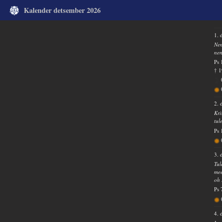
Kalender detsember 2026
1. 
Nen
nen
Ps 
† 1
2. 
Kri
tul
Ps 
3. 
Tul
mee
oh 
Ps 
4. 