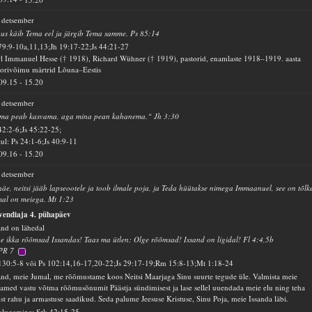
 detsember
us käib Tema eel ja järgib Tema samme. Ps 85:14
79:9-10a,11,13;Jh 19:17-22;Js 44:21-27
l Immanuel Hesse († 1918), Richard Wühner († 1919), pastorid, enamlaste 1918–1919. aasta
rorivõimu märtrid Lõuna–Eestis
09.15
-
15.20
 detsember
ma peab kasvama, aga mina pean kahanema.“ Jh 3:30
42:2-6;Js 45:22-25;
ul: Ps 24:1-6;Js 40:9-11
09.16
-
15.20
 detsember
äe, neitsi jääb lapseootele ja toob ilmale poja, ja Teda hüütakse nimega Immaanuel, see on tõlk
al on meiega. Mt 1:23
vendiaja 4. pühapäev
and on lähedal
e ikka rõõmsad Issandas! Taas ma ütlen: Olge rõõmsad! Issand on ligidal! Fl 4:4,5b
PR 7
130:5-8 või Ps 102:14,16-17,20-22;Js 29:17-19;Rm 15:8-13;Mt 1:18-24
and, meie Jumal, me rõõmustame koos Neitsi Maarjaga Sinu suurte tegude üle. Valmista meie
amed vastu võtma rõõmusõnumit Päästja sündimisest ja lase sellel uuendada meie elu ning teha
st rahu ja armastuse saadikud. Seda palume Jeesuse Kristuse, Sinu Poja, meie Issanda läbi.
alugemine: Srk 42:15-25