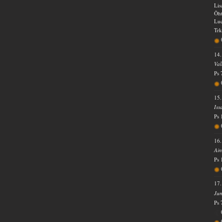
Lis
Õht
Luc
Trk
14.
Val
Ps 
15.
Iss
Ps 
16.
Ain
Ps 
17.
Jum
Ps 