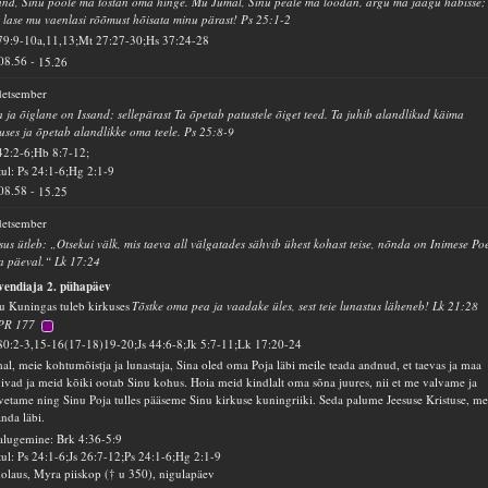
and, Sinu poole ma tõstan oma hinge. Mu Jumal, Sinu peale ma loodan, ärgu ma jäägu häbisse;
 lase mu vaenlasi rõõmust hõisata minu pärast! Ps 25:1-2
79:9-10a,11,13;Mt 27:27-30;Hs 37:24-28
08.56
-
15.26
detsember
 ja õiglane on Issand; sellepärast Ta õpetab patustele õiget teed. Ta juhib alandlikud käima
uses ja õpetab alandlikke oma teele. Ps 25:8-9
42:2-6;Hb 8:7-12;
ul: Ps 24:1-6;Hg 2:1-9
08.58
-
15.25
detsember
sus ütleb: „Otsekui välk, mis taeva all välgatades sähvib ühest kohast teise, nõnda on Inimese Po
 päeval.“ Lk 17:24
vendiaja 2. pühapäev
u Kuningas tuleb kirkuses
Tõstke oma pea ja vaadake üles, sest teie lunastus läheneb! Lk 21:28
PR 177
80:2-3,15-16(17-18)19-20;Js 44:6-8;Jk 5:7-11;Lk 17:20-24
al, meie kohtumõistja ja lunastaja, Sina oled oma Poja läbi meile teada andnud, et taevas ja maa
ivad ja meid kõiki ootab Sinu kohus. Hoia meid kindlalt oma sõna juures, nii et me valvame ja
vetame ning Sinu Poja tulles pääseme Sinu kirkuse kuningriiki. Seda palume Jeesuse Kristuse, me
anda läbi.
alugemine: Brk 4:36-5:9
ul: Ps 24:1-6;Js 26:7-12;Ps 24:1-6;Hg 2:1-9
olaus, Myra piiskop († u 350), nigulapäev