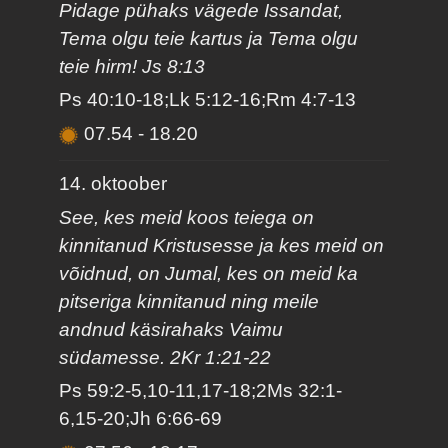
Pidage pühaks vägede Issandat,
Tema olgu teie kartus ja Tema olgu
teie hirm! Js 8:13
Ps 40:10-18;Lk 5:12-16;Rm 4:7-13
07.54
-
18.20
14. oktoober
See, kes meid koos teiega on
kinnitanud Kristusesse ja kes meid on
võidnud, on Jumal, kes on meid ka
pitseriga kinnitanud ning meile
andnud käsirahaks Vaimu
südamesse. 2Kr 1:21-22
Ps 59:2-5,10-11,17-18;2Ms 32:1-
6,15-20;Jh 6:66-69