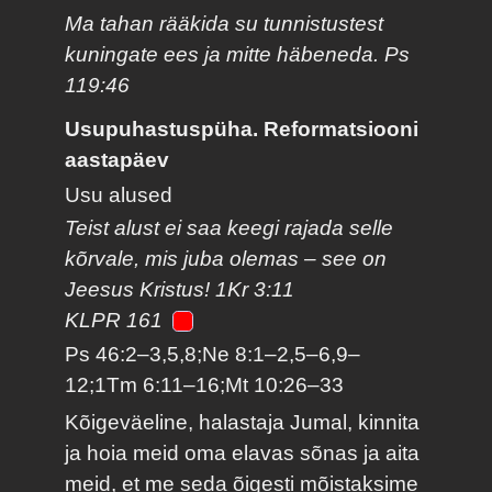
Ma tahan rääkida su tunnistustest
kuningate ees ja mitte häbeneda. Ps
119:46
Usupuhastuspüha. Reformatsiooni
aastapäev
Usu alused
Teist alust ei saa keegi rajada selle
kõrvale, mis juba olemas – see on
Jeesus Kristus! 1Kr 3:11
KLPR 161
Ps 46:2–3,5,8;Ne 8:1–2,5–6,9–
12;1Tm 6:11–16;Mt 10:26–33
Kõigeväeline, halastaja Jumal, kinnita
ja hoia meid oma elavas sõnas ja aita
meid, et me seda õigesti mõistaksime