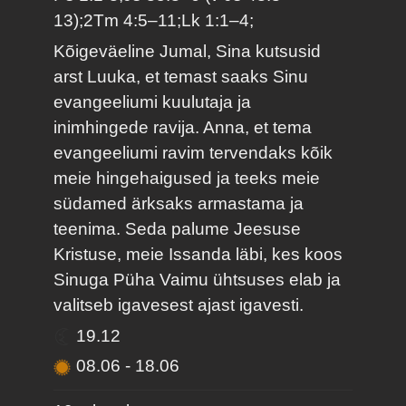
13);2Tm 4:5–11;Lk 1:1–4;
Kõigeväeline Jumal, Sina kutsusid
arst Luuka, et temast saaks Sinu
evangeeliumi kuulutaja ja
inimhingede ravija. Anna, et tema
evangeeliumi ravim tervendaks kõik
meie hingehaigused ja teeks meie
südamed ärksaks armastama ja
teenima. Seda palume Jeesuse
Kristuse, meie Issanda läbi, kes koos
Sinuga Püha Vaimu ühtsuses elab ja
valitseb igavesest ajast igavesti.
19.12
08.06
-
18.06