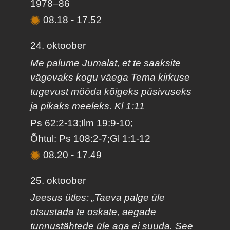
1978–86
08.18
-
17.52
24. oktoober
Me palume Jumalat, et te saaksite
vägevaks kogu väega Tema kirkuse
tugevust mööda kõigeks püsivuseks
ja pikaks meeleks. Kl 1:11
Ps 62:2-13;Ilm 19:9-10;
Õhtul: Ps 108:2-7;Gl 1:1-12
08.20
-
17.49
25. oktoober
Jeesus ütles: „Taeva palge üle
otsustada te oskate, aegade
tunnustähtede üle aga ei suuda. See