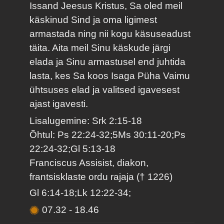
Issand Jeesus Kristus, Sa oled meil
käskinud Sind ja oma ligimest
armastada ning nii kogu käsuseadust
täita. Aita meil Sinu käskude järgi
elada ja Sinu armastusel end juhtida
lasta, kes Sa koos Isaga Püha Vaimu
ühtsuses elad ja valitsed igavesest
ajast igavesti.
Lisalugemine: Srk 2:15-18
Õhtul: Ps 22:24-32;5Ms 30:11-20;Ps
22:24-32;Gl 5:13-18
Franciscus Assisist, diakon,
frantsisklaste ordu rajaja († 1226)
Gl 6:14-18;Lk 12:22-34;
07.32
-
18.46