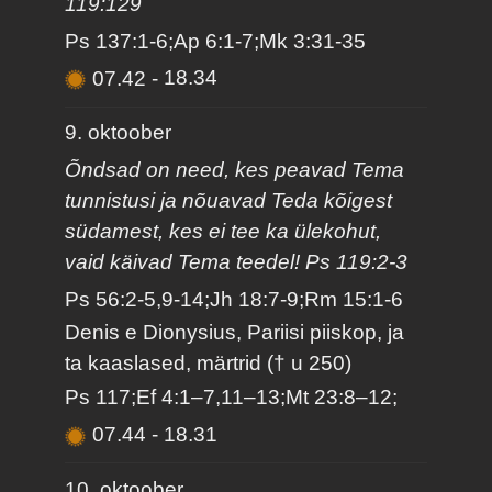
119:129
Ps 137:1-6;Ap 6:1-7;Mk 3:31-35
07.42
-
18.34
9. oktoober
Õndsad on need, kes peavad Tema
tunnistusi ja nõuavad Teda kõigest
südamest, kes ei tee ka ülekohut,
vaid käivad Tema teedel! Ps 119:2-3
Ps 56:2-5,9-14;Jh 18:7-9;Rm 15:1-6
Denis e Dionysius, Pariisi piiskop, ja
ta kaaslased, märtrid († u 250)
Ps 117;Ef 4:1–7,11–13;Mt 23:8–12;
07.44
-
18.31
10. oktoober