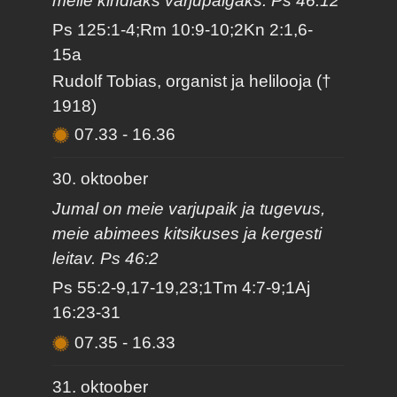
meile kindlaks varjupaigaks. Ps 46:12
Ps 125:1-4;Rm 10:9-10;2Kn 2:1,6-
15a
Rudolf Tobias, organist ja helilooja (†
1918)
07.33
-
16.36
30. oktoober
Jumal on meie varjupaik ja tugevus,
meie abimees kitsikuses ja kergesti
leitav. Ps 46:2
Ps 55:2-9,17-19,23;1Tm 4:7-9;1Aj
16:23-31
07.35
-
16.33
31. oktoober