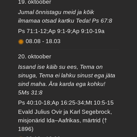
19. oktoober
Jumal õnnistagu meid ja kõik
ilmamaa otsad kartku Teda! Ps 67:8
Ps 71:1-12;Ap 9:1-9;Ap 9:10-19a
08.08
-
18.03
20. oktoober
Issand ise käib su ees, Tema on
sinuga, Tema ei lahku sinust ega jäta
sind maha. Ära karda ega kohku!
5Ms 31:8
Ps 40:10-18;Ap 16:25-34;Mt 10:5-15
Evald Julius Ovir ja Karl Segebrock,
misjonärid Ida–Aafrikas, märtrid (†
1896)