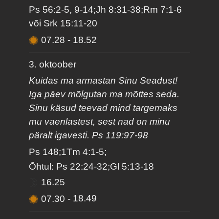
Ps 56:2-5, 9-14;Jh 8:31-38;Rm 7:1-6
või Srk 15:11-20
07.28
-
18.52
3. oktoober
Kuidas ma armastan Sinu Seadust!
Iga päev mõlgutan ma mõttes seda.
Sinu käsud teevad mind targemaks
mu vaenlastest, sest nad on minu
päralt igavesti. Ps 119:97-98
Ps 148;1Tm 4:1-5;
Õhtul: Ps 22:24-32;Gl 5:13-18
16.25
07.30
-
18.49