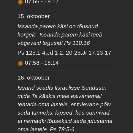
07.56
-
18.17
15. oktoober
Issanda parem käsi on tõusnud
kõrgele, Issanda parem käsi teeb
vägevaid tegusid! Ps 118:16
Ps 125:1-4;Jd 1-2, 20-25;Jr 17:13-17
07.58
-
18.14
16. oktoober
Issand seadis Iisraelisse Seaduse,
mida Ta käskis meie esivanemail
teatada oma lastele, et tulevane põlv
seda tunneks, lapsed, kes sünnivad,
et nemadki tõuseksid seda jutustama
oma lastele. Ps 78:5-6