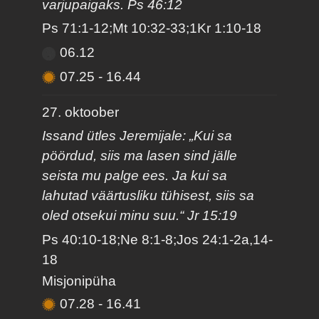
varjupaigaks. Ps 46:12
Ps 71:1-12;Mt 10:32-33;1Kr 1:10-18
06.12
07.25
-
16.44
27. oktoober
Issand ütles Jeremijale: „Kui sa
pöördud, siis ma lasen sind jälle
seista mu palge ees. Ja kui sa
lahutad väärtusliku tühisest, siis sa
oled otsekui minu suu.“ Jr 15:19
Ps 40:10-18;Ne 8:1-8;Jos 24:1-2a,14-
18
Misjonipüha
07.28
-
16.41