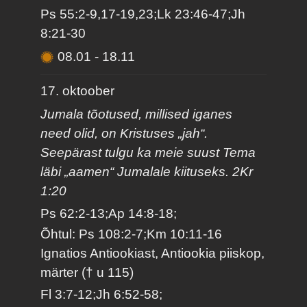
Ps 55:2-9,17-19,23;Lk 23:46-47;Jh
8:21-30
08.01
-
18.11
17. oktoober
Jumala tõotused, millised iganes
need olid, on Kristuses „jah“.
Seepärast tulgu ka meie suust Tema
läbi „aamen“ Jumalale kiituseks. 2Kr
1:20
Ps 62:2-13;Ap 14:8-18;
Õhtul: Ps 108:2-7;Km 10:11-16
Ignatios Antiookiast, Antiookia piiskop,
märter († u 115)
Fl 3:7-12;Jh 6:52-58;