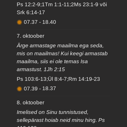
Ps 12:2-9;1Tm 1:1-11;2Ms 23:1-9 või
Srk 6:14-17
07.37
-
18.40
7. oktoober
Ärge armastage maailma ega seda,
mis on maailmas! Kui keegi armastab
maailma, siis ei ole temas Isa
armastust. 1Jh 2:15
Ps 103:6-13;Ül 8:4-7;Rm 14:19-23
07.39
-
18.37
8. oktoober
Imelised on Sinu tunnistused,
sellepärast hoiab neid minu hing. Ps