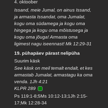
4. oktoober
Issand, meie Jumal, on ainus Issand,
ja armasta Issandat, oma Jumalat,
kogu oma südamega ja kogu oma
hingega ja kogu oma mõistusega ja
kogu oma jõuga! Armasta oma
ligimest nagu iseennast! Mk 12:29-31
19. pühapäev pärast nelipüha
Suurim käsk
See käsk on meil temalt endalt, et kes
armastab Jumalat, armastagu ka oma
venda. 1Jh 4:21
KLPR 289
Ps 119:1-8;5Ms 10:12-13;1Jh 2:15-
17;Mk 12:28-34