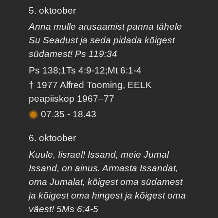
5. oktoober
Anna mulle arusaamist panna tähele
Su Seadust ja seda pidada kõigest
südamest! Ps 119:34
Ps 138;1Ts 4:9-12;Mt 6:1-4
† 1977 Alfred Tooming, EELK
peapiiskop 1967–77
07.35
-
18.43
6. oktoober
Kuule, Iisrael! Issand, meie Jumal
Issand, on ainus. Armasta Issandat,
oma Jumalat, kõigest oma südamest
ja kõigest oma hingest ja kõigest oma
väest! 5Ms 6:4-5