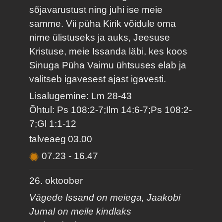
sõjavarustust ning juhi ise meie
samme. Vii püha Kirik võidule oma
nime ülistuseks ja auks, Jeesuse
Kristuse, meie Issanda läbi, kes koos
Sinuga Püha Vaimu ühtsuses elab ja
valitseb igavesest ajast igavesti.
Lisalugemine: Lm 28-43
Õhtul: Ps 108:2-7;Ilm 14:6-7;Ps 108:2-
7;Gl 1:1-12
talveaeg
03.00
07.23
-
16.47
26. oktoober
Vägede Issand on meiega, Jaakobi
Jumal on meile kindlaks