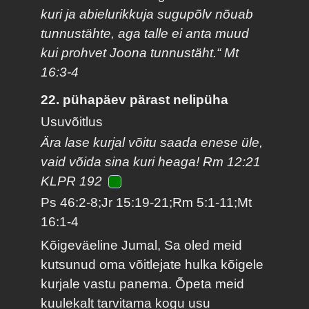
kuri ja abielurikkuja sugupõlv nõuab
tunnustähte, aga talle ei anta muud
kui prohvet Joona tunnustäht.“ Mt
16:3-4
22. pühapäev pärast nelipüha
Usuvõitlus
Ära lase kurjal võitu saada enese üle,
vaid võida sina kuri heaga! Rm 12:21
KLPR 192
Ps 46:2-8;Jr 15:19-21;Rm 5:1-11;Mt
16:1-4
Kõigeväeline Jumal, Sa oled meid
kutsunud oma võitlejate hulka kõigele
kurjale vastu panema. Õpeta meid
kuulekalt tarvitama kogu usu