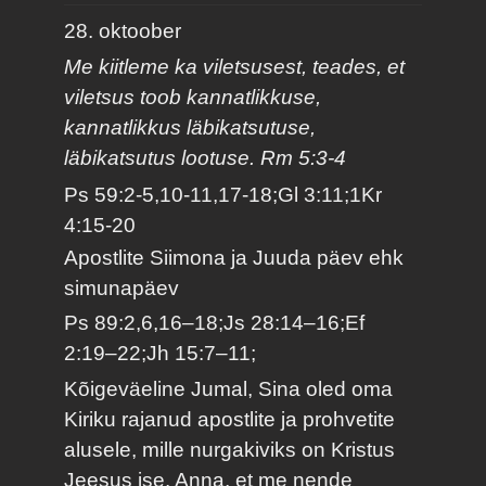
28. oktoober
Me kiitleme ka viletsusest, teades, et
viletsus toob kannatlikkuse,
kannatlikkus läbikatsutuse,
läbikatsutus lootuse. Rm 5:3-4
Ps 59:2-5,10-11,17-18;Gl 3:11;1Kr
4:15-20
Apostlite Siimona ja Juuda päev ehk
simunapäev
Ps 89:2,6,16–18;Js 28:14–16;Ef
2:19–22;Jh 15:7–11;
Kõigeväeline Jumal, Sina oled oma
Kiriku rajanud apostlite ja prohvetite
alusele, mille nurgakiviks on Kristus
Jeesus ise. Anna, et me nende