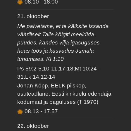
08.10
-
18.00
21. oktoober
Me palvetame, et te käiksite Issanda
vääriliselt Talle kõigiti meeldida
püüdes, kandes vilja igasuguses
heas töös ja kasvades Jumala
tundmises. Kl 1:10
Ps 59:2-5,10-11,17-18;Mt 10:24-
31;Lk 14:12-14
Johan Kõpp, EELK piiskop,
usuteadlane, Eesti kirikuelu edendaja
kodumaal ja paguluses († 1970)
08.13
-
17.57
22. oktoober