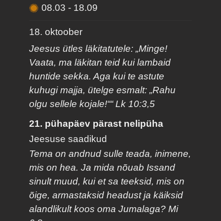
08.03
-
18.09
18. oktoober
Jeesus ütles läkitatutele: „Minge!
Vaata, ma läkitan teid kui lambaid
huntide sekka. Aga kui te astute
kuhugi majja, ütelge esmalt: „Rahu
olgu sellele kojale!““ Lk 10:3,5
21. pühapäev pärast nelipüha
Jeesuse saadikud
Tema on andnud sulle teada, inimene,
mis on hea. Ja mida nõuab Issand
sinult muud, kui et sa teeksid, mis on
õige, armastaksid headust ja käiksid
alandlikult koos oma Jumalaga? Mi