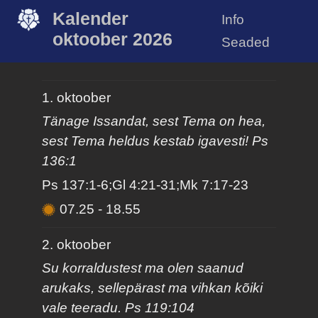
Kalender
Info
oktoober 2026
Seaded
1. oktoober
Tänage Issandat, sest Tema on hea,
sest Tema heldus kestab igavesti! Ps
136:1
Ps 137:1-6;Gl 4:21-31;Mk 7:17-23
07.25
-
18.55
2. oktoober
Su korraldustest ma olen saanud
arukaks, sellepärast ma vihkan kõiki
vale teeradu. Ps 119:104