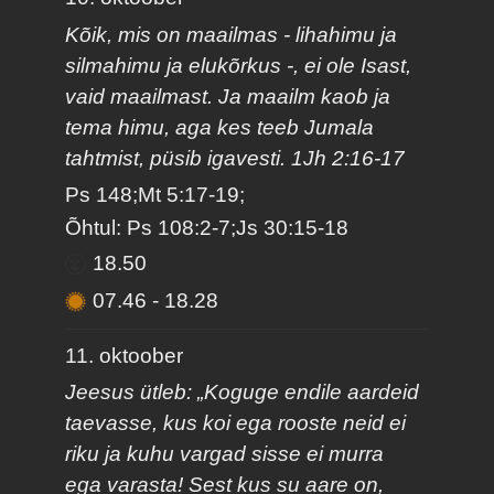
Kõik, mis on maailmas - lihahimu ja
silmahimu ja elukõrkus -, ei ole Isast,
vaid maailmast. Ja maailm kaob ja
tema himu, aga kes teeb Jumala
tahtmist, püsib igavesti. 1Jh 2:16-17
Ps 148;Mt 5:17-19;
Õhtul: Ps 108:2-7;Js 30:15-18
18.50
07.46
-
18.28
11. oktoober
Jeesus ütleb: „Koguge endile aardeid
taevasse, kus koi ega rooste neid ei
riku ja kuhu vargad sisse ei murra
ega varasta! Sest kus su aare on,