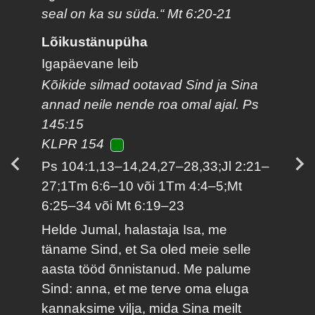
seal on ka su süda.“ Mt 6:20-21
Lõikustänupüha
Igapäevane leib
Kõikide silmad ootavad Sind ja Sina
annad neile nende roa omal ajal. Ps
145:15
KLPR 154
Ps 104:1,13–14,24,27–28,33;Jl 2:21–
27;1Tm 6:6–10 või 1Tm 4:4–5;Mt
6:25–34 või Mt 6:19–23
Helde Jumal, halastaja Isa, me
täname Sind, et Sa oled meie selle
aasta tööd õnnistanud. Me palume
Sind: anna, et me terve oma eluga
kannaksime vilja, mida Sina meilt