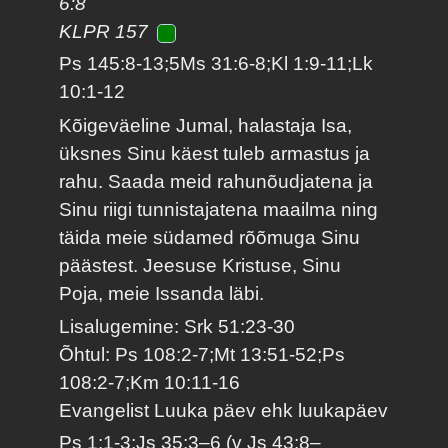
6:8
KLPR 157
Ps 145:8-13;5Ms 31:6-8;Kl 1:9-11;Lk
10:1-12
Kõigeväeline Jumal, halastaja Isa,
üksnes Sinu käest tuleb armastus ja
rahu. Saada meid rahunõudjatena ja
Sinu riigi tunnistajatena maailma ning
täida meie südamed rõõmuga Sinu
päästest. Jeesuse Kristuse, Sinu
Poja, meie Issanda läbi.
Lisalugemine: Srk 51:23-30
Õhtul: Ps 108:2-7;Mt 13:51-52;Ps
108:2-7;Km 10:11-16
Evangelist Luuka päev ehk luukapäev
Ps 1:1-3;Js 35:3–6 (v Js 43:8–