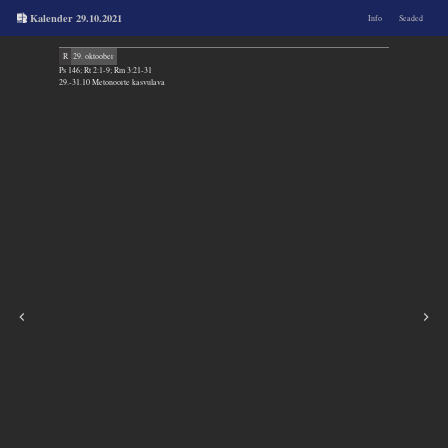
Kalender 29.10.2021
Info
Seaded
R
29. oktoober
Ps 146; Rt 2:1-9; Rm 3:21-31
29.-31.10 Metonoorte kasvulava