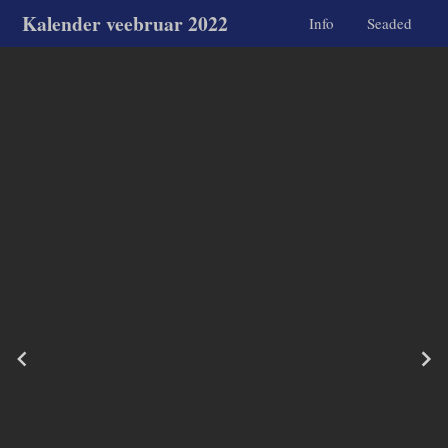
Kalender veebruar 2022
Info
Seaded