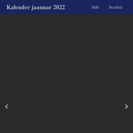
Kalender jaanuar 2022
Info
Seaded