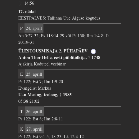
14:56
17. nädal
EESTPALVES: Tallinna Uue Alguse kogudus
P
24. aprill
Ap 5:27-32; Ps 118:14-29 või Ps 150; Ilm 1:4-8; Jh
20:19-31
ÜLESTÕUSMISAJA 2. PÜHAPÄEV
Anton Thor Helle, eesti piiblitõlkija, † 1748
Ajakirja Koduteel veebinar
E
25. aprill
Ps 122; Est 7; Ilm 1:9-20
Evangelist Markus
Uku Masing, teoloog, † 1985
05:38 21:02
T
26. aprill
Ps 122; Est 8; Ilm 2:8-11
K
27. aprill
Ps 122; Est 9:1-5, 18-23; Lk 12:4-12