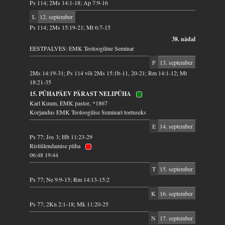
Ps 114; 2Ms 14:1-18; Ap 7:9-16
L
12. september
Ps 114; 2Ms 15:19-21; Mt 6:7-15
38. nädal
EESTPALVES: EMK Teoloogiline Seminar
P
13. september
2Ms 14:19-31; Ps 114 või 2Ms 15:1b-11, 20-21; Rm 14:1-12; Mt
18:21-35
15. PÜHAPÄEV PÄRAST NELIPÜHA
Karl Kuum, EMK pastor, *1867
Korjandus EMK Teoloogilise Seminari toetuseks
E
14. september
Ps 77; Jos 3; Hb 11:23-29
Ristiülendamise püha
06:48 19:44
T
15. september
Ps 77; Ne 9:9-15; Rm 14:13-15:2
K
16. september
Ps 77; 2Kn 2:1-18; Mk 11:20-25
N
17. september