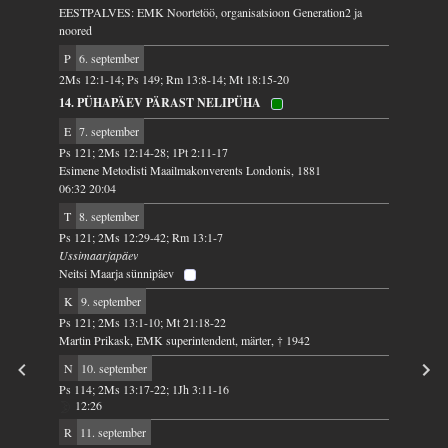
EESTPALVES: EMK Noortetöö, organisatsioon Generation2 ja
noored
P
6. september
2Ms 12:1-14; Ps 149; Rm 13:8-14; Mt 18:15-20
14. PÜHAPÄEV PÄRAST NELIPÜHA
E
7. september
Ps 121; 2Ms 12:14-28; 1Pt 2:11-17
Esimene Metodisti Maailmakonverents Londonis, 1881
06:32 20:04
T
8. september
Ps 121; 2Ms 12:29-42; Rm 13:1-7
Ussimaarjapäev
Neitsi Maarja sünnipäev
K
9. september
Ps 121; 2Ms 13:1-10; Mt 21:18-22
Martin Prikask, EMK superintendent, märter, † 1942
N
10. september
Ps 114; 2Ms 13:17-22; 1Jh 3:11-16
12:26
R
11. september