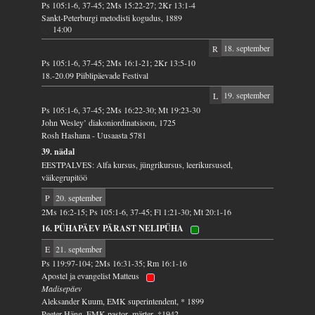
Ps 105:1-6, 37-45; 2Ms 15:22-27; 2Kr 13:1-4
Sankt-Peterburgi metodisti kogudus, 1889
14:00
R
18. september
Ps 105:1-6, 37-45; 2Ms 16:1-21; 2Kr 13:5-10
18.-20.09 Piiblipäevade Festival
L
19. september
Ps 105:1-6, 37-45; 2Ms 16:22-30; Mt 19:23-30
John Wesley’ diakoniordinatsioon, 1725
Rosh Hashana - Uusaasta 5781
39. nädal
EESTPALVES: Alfa kursus, jüngrikursus, leerikursused,
väikegrupitöö
P
20. september
2Ms 16:2-15; Ps 105:1-6, 37-45; Fl 1:21-30; Mt 20:1-16
16. PÜHAPÄEV PÄRAST NELIPÜHA
E
21. september
Ps 119:97-104; 2Ms 16:31-35; Rm 16:1-16
Apostel ja evangelist Matteus
Madisepäev
Aleksander Kuum, EMK superintendent, * 1899
Peeter Häng, EMK pastor, märter, †1942