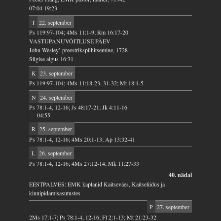
07:04 19:23
T
22. september
Ps 119:97-104; 4Ms 11:1-9; Rm 16:17-20
VASTUPANUVÕITLUSE PÄEV
John Wesley’ preestrikspühitsemine, 1728
Sügise algus 16:31
K
23. september
Ps 119:97-104; 4Ms 11:18-23, 31-32; Mt 18:1-5
N
24. september
Ps 78:1-4, 12-16; Js 48:17-21; Jk 4:11-16
04:55
R
25. september
Ps 78:1-4, 12-16; 4Ms 20:1-13; Ap 13:32-41
L
26. september
Ps 78:1-4, 12-16; 4Ms 27:12-14; Mk 11:27-33
40. nädal
EESTPALVES: EMK kaplanid Kaitseväes, Kaitseliidus ja
kinnipidamisasutustes
P
27. september
2Ms 17:1-7; Ps 78:1-4, 12-16; Fl 2:1-13; Mt 21:23-32