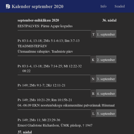
Kalender september 2020
Info
Seaded
september-mihklikuu 2020
36. nädal
EESTPALVES: Pärnu Agape kogudus
T
1. september
Ps 83:1-4, 13-18; 2Ms 5:1-6:13; Ilm 3:7-13
TEADMISTEPÄEV
Ülemaailmne rahupäev. Teadmiste päev
K
2. september
Ps 83:1-4, 13-18; 2Ms 7:14-25; Mt 12:22-32
08:22
N
3. september
Ps 149; 2Ms 9:1-7; 2Kr 12:11-21
R
4. september
Ps 149; 2Ms 10:21-29; Rm 10:15b-21
04.-06.09 EKN noortenõukogu oikumeeniline palverännak Hiiumaal
L
5. september
Ps 149; 2Ms 11; Mt 23:29-36
Ernest Gladstone Richardson, ÜMK piiskop, † 1947
37. nädal