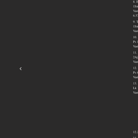
8. 
1Sm
Vas
6.5
9. 
1Sm
Vas
10.
Ps 
Vas
11.
2Aj
Vas
12.
Ps 
Vas
13.
Lk 
Vas
12.
14.