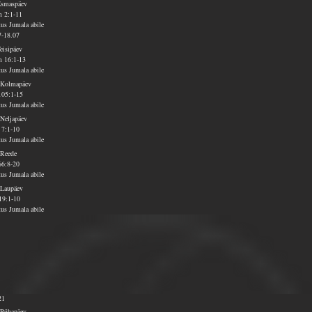
Esmaspäev
 2:1-11
tus Jumala abile
7-18.07
Teisipäev
 16:1-13
tus Jumala abile
 Kolmapäev
105:1-15
tus Jumala abile
 Neljapäev
 7:1-10
tus Jumala abile
 Reede
66:8-20
tus Jumala abile
 Laupäev
19:1-10
tus Jumala abile
21
 Pühapäev