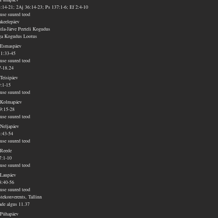
3:14-21; 2Aj 36:14-23; Ps 137:1-6; Ef 2:4-10
suse suured teod
keelepäev
tla-Järve Peeteli Kogudus
ga Kogudus Lootus
 Esmaspäev
11:33-45
suse suured teod
7-18.24
 Teisipäev
9:1-15
suse suured teod
 Kolmapäev
9:15-28
suse suured teod
 Neljapäev
4:43-54
suse suured teod
 Reede
7:1-10
suse suured teod
 Laupäev
8:40-56
suse suured teod
stekonverents, Tallinn
ade algus 11.37
 Pühapäev