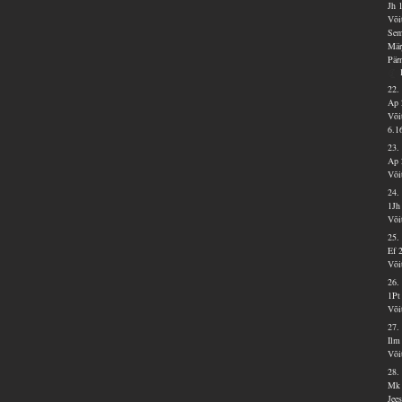
Jh 
Või
Sem
Mär
Pär
22.
Ap 
Või
6.1
23.
Ap 
Või
24.
1Jh
Või
25.
Ef 
Või
26.
1Pt
Või
27.
Ilm
Või
28.
Mk 
Jee