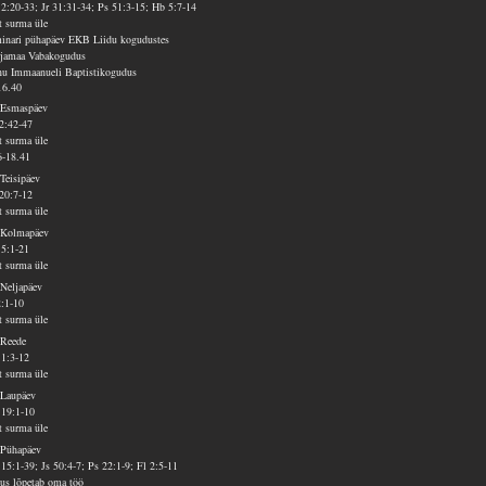
12:20-33; Jr 31:31-34; Ps 51:3-15; Hb 5:7-14
t surma üle
inari pühapäev EKB Liidu kogudustes
jamaa Vabakogudus
nu Immaanueli Baptistikogudus
16.40
 Esmaspäev
2:42-47
t surma üle
6-18.41
 Teisipäev
20:7-12
t surma üle
 Kolmapäev
 5:1-21
t surma üle
 Neljapäev
2:1-10
t surma üle
 Reede
 1:3-12
t surma üle
 Laupäev
 19:1-10
t surma üle
 Pühapäev
15:1-39; Js 50:4-7; Ps 22:1-9; Fl 2:5-11
sus lõpetab oma töö