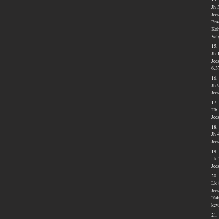
Jh 
Jee
Ema
Koh
Val
15.
Jh 
Jee
6.3
16.
Jh 
Jee
17.
Hb 
Jee
18.
Jh 
Jee
19.
Lk 
Jee
20.
Lk 
Jee
Nai
kev
21.