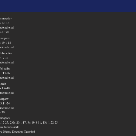
Esmaspäev
 12:1-4
detud elud
8-17.50
Teisipäev
 19:1-18
detud elud
Kolmapäev
4:17-32
detud elud
Neljapäev
 1:13-26
detud elud
Reede
 1:6-18
detud elud
Laupäev
 3:11-24
detud elud
3.30
Pühapäev
2:12-25; 2Ms 20:1-17; Ps 19:8-11; 1Kr 1:22-25
tus Jumala abile
va-Jõesuu Kogudus Taassünd