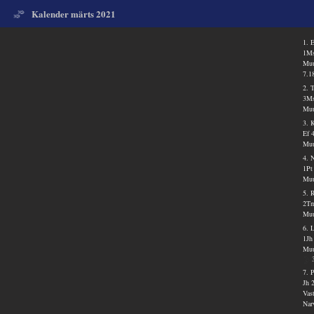
Kalender märts 2021
1. 
1Ms
Muu
7.1
2. 
3Ms
Muu
3. 
Ef 
Muu
4. 
1Pt
Muu
5. 
2Tm
Muu
6. 
1Jh
Muu
7. 
Jh 
Vas
Nar