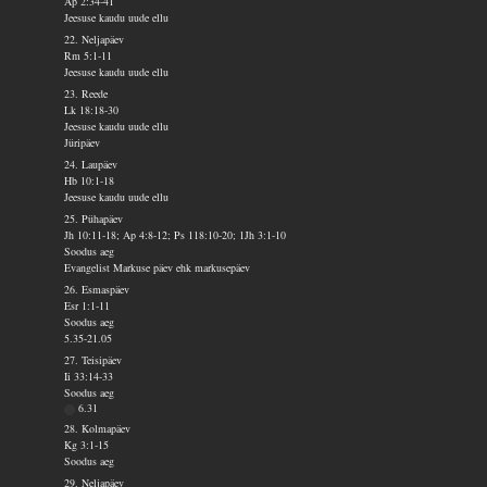
Ap 2:34-41
Jeesuse kaudu uude ellu
22. Neljapäev
Rm 5:1-11
Jeesuse kaudu uude ellu
23. Reede
Lk 18:18-30
Jeesuse kaudu uude ellu
Jüripäev
24. Laupäev
Hb 10:1-18
Jeesuse kaudu uude ellu
25. Pühapäev
Jh 10:11-18; Ap 4:8-12; Ps 118:10-20; 1Jh 3:1-10
Soodus aeg
Evangelist Markuse päev ehk markusepäev
26. Esmaspäev
Esr 1:1-11
Soodus aeg
5.35-21.05
27. Teisipäev
Ii 33:14-33
Soodus aeg
6.31
28. Kolmapäev
Kg 3:1-15
Soodus aeg
29. Neljapäev