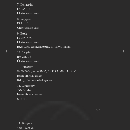
7. Kolmapäev
Hs 37:1-14
Ülestõusmise väes
8. Neljapäev
Kl 3:1-11
Ülestõusmise väes
9. Reede
Lk 24:17-35
Ülestõusmise väes
EKB Liidu aastakonverents, 9.–10.04, Tallinn
10. Laupäev
Ilm 20:7-15
Ülestõusmise väes
11. Pühapäev
Jh 20:24-31; Ap 4:32-35; Ps 118:21-29; 1Jh 5:1-6
Issand ilmutab ennast
Kilingi-Nõmme Vabakogudus
12. Esmaspäev
2Ms 3:1-14
Issand ilmutab ennast
6.14-20.31
5.31
13. Teisipäev
4Ms 17:16-28