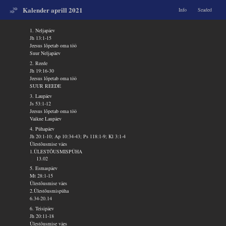
Kalender aprill 2021
Info
Seaded
1. Neljapäev
Jh 13:1-15
Jeesus lõpetab oma töö
Suur Neljapäev
2. Reede
Jh 19:16-30
Jeesus lõpetab oma töö
SUUR REEDE
3. Laupäev
Js 53:1-12
Jeesus lõpetab oma töö
Vaikne Laupäev
4. Pühapäev
Jh 20:1-10; Ap 10:34-43; Ps 118:1-9; Kl 3:1-4
Ülestõusmise väes
1.ÜLESTÕUSMISPÜHA
13.02
5. Esmaspäev
Mt 28:1-15
Ülestõusmise väes
2.Ülestõusmispüha
6.34-20.14
6. Teisipäev
Jh 20:11-18
Ülestõusmise väes