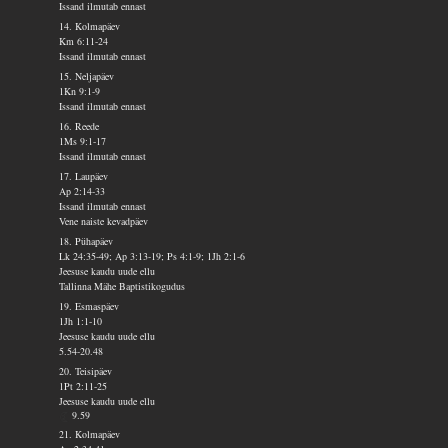
Issand ilmutab ennast
14. Kolmapäev
Km 6:11-24
Issand ilmutab ennast
15. Neljapäev
1Kn 9:1-9
Issand ilmutab ennast
16. Reede
1Ms 9:1-17
Issand ilmutab ennast
17. Laupäev
Ap 2:14-33
Issand ilmutab ennast
Vene naiste kevadpäev
18. Pühapäev
Lk 24:35-49; Ap 3:13-19; Ps 4:1-9; 1Jh 2:1-6
Jeesuse kaudu uude ellu
Tallinna Mähe Baptistikogudus
19. Esmaspäev
1Jh 1:1-10
Jeesuse kaudu uude ellu
5.54-20.48
20. Teisipäev
1Pt 2:11-25
Jeesuse kaudu uude ellu
9.59
21. Kolmapäev