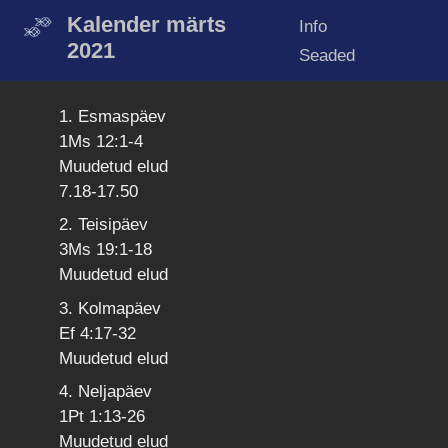
Kalender märts
Info
2021
Seaded
1. Esmaspäev
1Ms 12:1-4
Muudetud elud
7.18-17.50
2. Teisipäev
3Ms 19:1-18
Muudetud elud
3. Kolmapäev
Ef 4:17-32
Muudetud elud
4. Neljapäev
1Pt 1:13-26
Muudetud elud