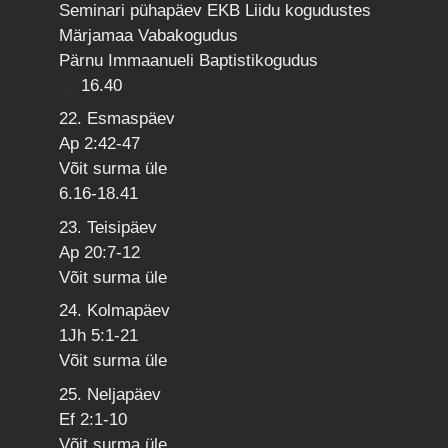
Seminari pühapäev EKB Liidu kogudustes
Märjamaa Vabakogudus
Pärnu Immaanueli Baptistikogudus
16.40
22. Esmaspäev
Ap 2:42-47
Võit surma üle
6.16-18.41
23. Teisipäev
Ap 20:7-12
Võit surma üle
24. Kolmapäev
1Jh 5:1-21
Võit surma üle
25. Neljapäev
Ef 2:1-10
Võit surma üle