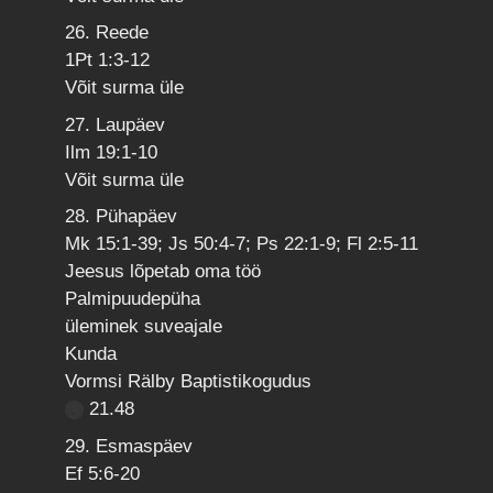
26. Reede
1Pt 1:3-12
Võit surma üle
27. Laupäev
Ilm 19:1-10
Võit surma üle
28. Pühapäev
Mk 15:1-39; Js 50:4-7; Ps 22:1-9; Fl 2:5-11
Jeesus lõpetab oma töö
Palmipuudepüha
üleminek suveajale
Kunda
Vormsi Rälby Baptistikogudus
21.48
29. Esmaspäev
Ef 5:6-20