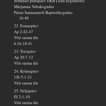
Seminari pühapäev EKB Liidu kogudustes
Märjamaa Vabakogudus
Pärnu Immaanueli Baptistikogudus
16.40
22. Esmaspäev
Ap 2:42-47
Võit surma üle
6.16-18.41
23. Teisipäev
Ap 20:7-12
Võit surma üle
24. Kolmapäev
1Jh 5:1-21
Võit surma üle
25. Neljapäev
Ef 2:1-10
Võit surma üle