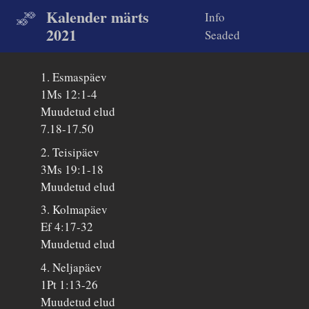
Kalender märts
Info
2021
Seaded
1. Esmaspäev
1Ms 12:1-4
Muudetud elud
7.18-17.50
2. Teisipäev
3Ms 19:1-18
Muudetud elud
3. Kolmapäev
Ef 4:17-32
Muudetud elud
4. Neljapäev
1Pt 1:13-26
Muudetud elud