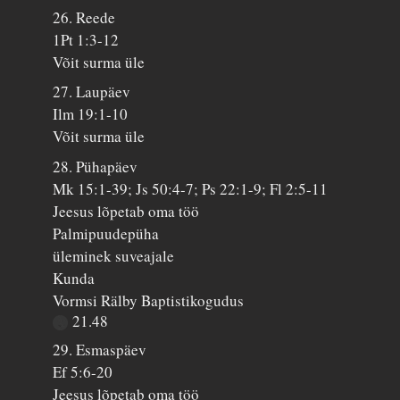
26. Reede
1Pt 1:3-12
Võit surma üle
27. Laupäev
Ilm 19:1-10
Võit surma üle
28. Pühapäev
Mk 15:1-39; Js 50:4-7; Ps 22:1-9; Fl 2:5-11
Jeesus lõpetab oma töö
Palmipuudepüha
üleminek suveajale
Kunda
Vormsi Rälby Baptistikogudus
21.48
29. Esmaspäev
Ef 5:6-20
Jeesus lõpetab oma töö