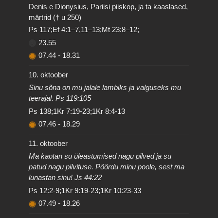
Denis e Dionysius, Pariisi piiskop, ja ta kaaslased,
märtrid († u 250)
Ps 117;Ef 4:1–7,11–13;Mt 23:8–12;
23.55
07.44
-
18.31
10. oktoober
Sinu sõna on mu jalale lambiks ja valguseks mu
teerajal. Ps 119:105
Ps 138;1Kr 7:19-23;1Kr 8:4-13
07.46
-
18.29
11. oktoober
Ma kaotan su üleastumised nagu pilved ja su
patud nagu pilvituse. Pöördu minu poole, sest ma
lunastan sinu! Js 44:22
Ps 12:2-9;1Kr 9:19-23;1Kr 10:23-33
07.49
-
18.26