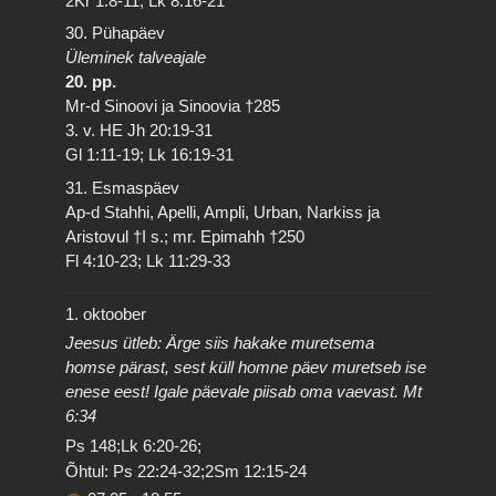
2Kr 1:8-11; Lk 8:16-21
30. Pühapäev
Üleminek talveajale
20. pp.
Mr-d Sinoovi ja Sinoovia †285
3. v. HE Jh 20:19-31
Gl 1:11-19; Lk 16:19-31
31. Esmaspäev
Ap-d Stahhi, Apelli, Ampli, Urban, Narkiss ja
Aristovul †I s.; mr. Epimahh †250
Fl 4:10-23; Lk 11:29-33
1. oktoober
Jeesus ütleb: Ärge siis hakake muretsema
homse pärast, sest küll homne päev muretseb ise
enese eest! Igale päevale piisab oma vaevast. Mt
6:34
Ps 148;Lk 6:20-26;
Õhtul: Ps 22:24-32;2Sm 12:15-24