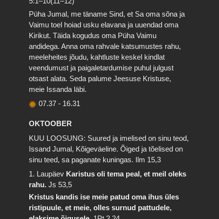
5:1–10(11–12)
Püha Jumal, me täname Sind, et Sa oma sõna ja
Vaimu toel hoiad usku elavana ja uuendad oma
Kirikut. Täida kogudus oma Püha Vaimu
andidega. Anna oma rahvale katsumustes rahu,
meeleheites jõudu, kahtluste keskel kindlat
veendumust ja paigaletardumise puhul julgust
otsast alata. Seda palume Jeesuse Kristuse,
meie Issanda läbi.
07.37
-
16.31
OKTOOBER
KUU LOOSUNG: Suured ja imelised on sinu teod,
Issand Jumal, Kõigeväeline. Õiged ja tõelised on
sinu teed, sa paganate kuningas.
Ilm 15,3
1. Laupäev
Karistus oli tema peal, et meil oleks
rahu.
Js 53,5
Kristus kandis ise meie patud oma ihus üles
ristipuule, et meie, olles surnud pattudele,
elaksime õigusele.
1Pt 2,24