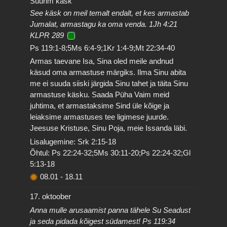
Suurim käsk
See käsk on meil temalt endalt, et kes armastab
Jumalat, armastagu ka oma venda. 1Jh 4:21
KLPR 289
Ps 119:1-8;5Ms 6:4-9;1Kr 1:4-9;Mt 22:34-40
Armas taevane Isa, Sina oled meile andnud
käsud oma armastuse märgiks. Ilma Sinu abita
me ei suuda siiski järgida Sinu tahet ja täita Sinu
armastuse käsku. Saada Püha Vaim meid
juhtima, et armastaksime Sind üle kõige ja
leiaksime armastuses tee ligimese juurde.
Jeesuse Kristuse, Sinu Poja, meie Issanda läbi.
Lisalugemine: Srk 2:15-18
Õhtul: Ps 22:24-32;5Ms 30:11-20;Ps 22:24-32;Gl
5:13-18
08.01
-
18.11
17. oktoober
Anna mulle arusaamist panna tähele Su Seadust
ja seda pidada kõigest südamest! Ps 119:34