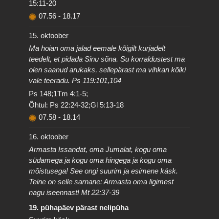
15:11-20
07.56
-
18.17
15. oktoober
Ma hoian oma jalad eemale kõigilt kurjadelt
teedelt, et pidada Sinu sõna. Su korraldustest ma
olen saanud arukaks, sellepärast ma vihkan kõiki
vale teeradu. Ps 119:101,104
Ps 148;1Tm 4:1-5;
Õhtul: Ps 22:24-32;Gl 5:13-18
07.58
-
18.14
16. oktoober
Armasta Issandat, oma Jumalat, kogu oma
südamega ja kogu oma hingega ja kogu oma
mõistusega! See ongi suurim ja esimene käsk.
Teine on selle sarnane: Armasta oma ligimest
nagu iseennast! Mt 22:37-39
19. pühapäev pärast nelipüha