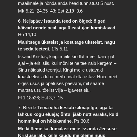
maailmale ja nõnda anda head tunnistust Sinust.
Mk 5,21–24.35–43; Est 2,19–3,6
6. Neljapäev
Issanda teed on õiged: õiged
käivad nende peal, aga üleastujad komistavad.
Ho 14,10
Manitsege üksteist ja kosutage üksteist, nagu
te seda teetegi.
1Ts 5,11
Issand Kristus, kingi meile kindlat meelt käia igal
ajal – ja eriti siis, kui mõni teine tee näib kergem –
Sinu näidatud teerajal. Kingi meile ustavaid
kaasteelisi ja luba meil endal olla ustav. Hoia meid
õiges usus ja õpetuses päevani, mil saame
maitsta usu tõelist vilja – igavest elu.
Fl 1,18b26; Est 3,7–15
7. Reede
Tema viha kestab silmapilgu, aga ta
lahkus kogu eluaja; õhtul jääb nutt varaks, kuid
hommikul on hõiskamine.
Ps 30,6
Me kiitleme ka Jumalast meie Issanda Jeesuse
Kristuse läbi, kelle kaudu me oleme nüüd