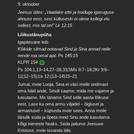
9. oktoober
Jeesus ütles: „Vaadake ette ja hoiduge igasuguse
ahnuse eest, sest külluseski ei olene kellegi elu
sellest, mis tal on!” Lk 12:15
Lõikustänupüha
Igapäevane leib
Kõikide silmad ootavad Sind ja Sina annad neile
nende roa omal ajal. Ps 145:15
KLPR 154
Ps 104:1,13–14,27–28,33;5Ms 8:7–18;2Kr 9:6–
11(12–15);Lk 12:(13–14)15–21
Jumal, meie Looja, Sina ei väsi meile andmast
oma häid ande, Sinult saame, mida me vajame ja
kasutame. Me täname Sind selle aasta lõikuse
eest. Lase ka oma armu viljadel – õiglusel ja
armastusel – küpseda meie sees. Anna meile
tänulik süda ja õpeta meid Sinu ande kasutama
kõigi inimeste heaks. Seda palume Jeesuse
Kristuse, meie Issanda läbi.