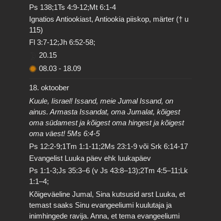
Ps 138;1Ts 4:9-12;Mt 6:1-4
Ignatios Antiookiast, Antiookia piiskop, märter († u
115)
Fl 3:7-12;Jh 6:52-58;
20.15
08.03
-
18.09
18. oktoober
Kuule, Iisrael! Issand, meie Jumal Issand, on
ainus. Armasta Issandat, oma Jumalat, kõigest
oma südamest ja kõigest oma hingest ja kõigest
oma väest! 5Ms 6:4-5
Ps 12:2-9;1Tm 1:1-11;2Ms 23:1-9 või Srk 6:14-17
Evangelist Luuka päev ehk luukapäev
Ps 1:1-3;Js 35:3–6 (v Js 43:8–13);2Tm 4:5–11;Lk
1:1–4;
Kõigeväeline Jumal, Sina kutsusid arst Luuka, et
temast saaks Sinu evangeeliumi kuulutaja ja
inimhingede ravija. Anna, et tema evangeeliumi