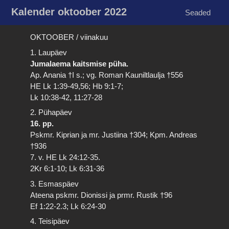
Kalender oktoober 2022
Seaded
OKTOOBER / viinakuu
1. Laupäev
Jumalaema kaitsmise püha.
Ap. Anania †I s.; vg. Roman Kauniltlaulja †556
HE Lk 1:39-49,56; Hb 9:1-7;
Lk 10:38-42, 11:27-28
2. Pühapäev
16. pp.
Pskmr. Kiprian ja mr. Justiina †304; Kpm. Andreas
†936
7. v. HE Lk 24:12-35.
2Kr 6:1-10; Lk 6:31-36
3. Esmaspäev
Ateena pskmr. Dionissi ja prmr. Rustik †96
Ef 1:22-2.3; Lk 6:24-30
4. Teisipäev