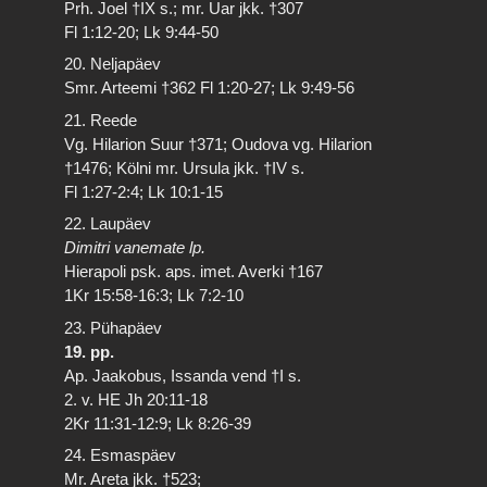
Prh. Joel †IX s.; mr. Uar jkk. †307
Fl 1:12-20; Lk 9:44-50
20. Neljapäev
Smr. Arteemi †362 Fl 1:20-27; Lk 9:49-56
21. Reede
Vg. Hilarion Suur †371; Oudova vg. Hilarion
†1476; Kölni mr. Ursula jkk. †IV s.
Fl 1:27-2:4; Lk 10:1-15
22. Laupäev
Dimitri vanemate lp.
Hierapoli psk. aps. imet. Averki †167
1Kr 15:58-16:3; Lk 7:2-10
23. Pühapäev
19. pp.
Ap. Jaakobus, Issanda vend †I s.
2. v. HE Jh 20:11-18
2Kr 11:31-12:9; Lk 8:26-39
24. Esmaspäev
Mr. Areta jkk. †523;