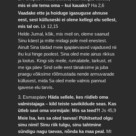
mis ei ole tema oma – kui kauaks?
Ha 2,6
Vaadake ette ja hoiduge igasuguse ahnuse
eest, sest külluseski ei olene kellegi elu sellest,
mis tal on.
Lk 12,15
Helde Jumal, kõik, mis meil on, oleme saanud
Sinu käest ja mitte midagi pole meil enestest.
Ainult Sina täidad meie igapäevased vajadused nii
ihu kui hinge poolest. Sina oled meie ainus rikkus
ja lootus. Kingi siis meile, rumalatele, tarkust, et
me iga päev Sind selle eest tänaksime ja juba
praegu võiksime rõõmustada nende armuvarade
küllusest, mida Sa oled meile valmis pannud
igavese elu tarvis.
3. Esmaspäev
Häda sellele, kes riidleb oma
valmistajaga – kild teiste savikildude seas. Kas
ütleb savi oma vormijale: Mis sa teed?!
Js 45,9
Meie Isa, kes sa oled taevas! Pühitsetud olgu
sinu nimi! Sinu riik tulgu, sinu tahtmine
sündigu nagu taevas, nõnda ka maa peal.
Mt