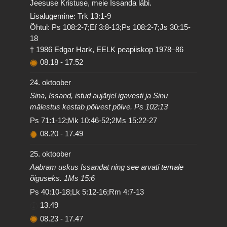
Jeesuse Kristuse, meie Issanda läbi.
Lisalugemine: Trk 13:1-9
Õhtul: Ps 108:2-7;Ef 3:8-13;Ps 108:2-7;Js 30:15-
18
† 1986 Edgar Hark, EELK peapiiskop 1978–86
08.18
-
17.52
24. oktoober
Sina, Issand, istud aujärjel igavesti ja Sinu
mälestus kestab põlvest põlve. Ps 102:13
Ps 71:1-12;Mk 10:46-52;2Ms 15:22-27
08.20
-
17.49
25. oktoober
Aabram uskus Issandat ning see arvati temale
õiguseks. 1Ms 15:6
Ps 40:10-18;Lk 5:12-16;Rm 4:7-13
13.49
08.23
-
17.47