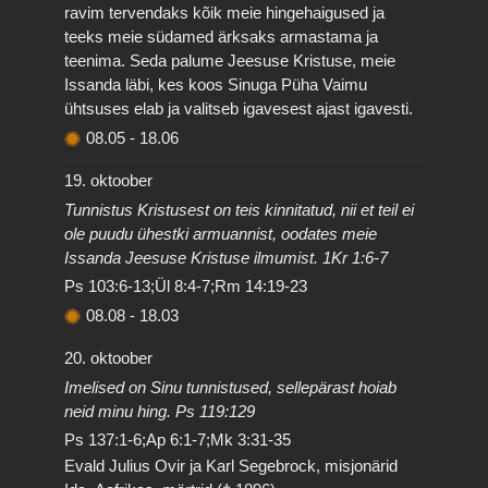
ravim tervendaks kõik meie hingehaigused ja
teeks meie südamed ärksaks armastama ja
teenima. Seda palume Jeesuse Kristuse, meie
Issanda läbi, kes koos Sinuga Püha Vaimu
ühtsuses elab ja valitseb igavesest ajast igavesti.
08.05
-
18.06
19. oktoober
Tunnistus Kristusest on teis kinnitatud, nii et teil ei
ole puudu ühestki armuannist, oodates meie
Issanda Jeesuse Kristuse ilmumist. 1Kr 1:6-7
Ps 103:6-13;Ül 8:4-7;Rm 14:19-23
08.08
-
18.03
20. oktoober
Imelised on Sinu tunnistused, sellepärast hoiab
neid minu hing. Ps 119:129
Ps 137:1-6;Ap 6:1-7;Mk 3:31-35
Evald Julius Ovir ja Karl Segebrock, misjonärid