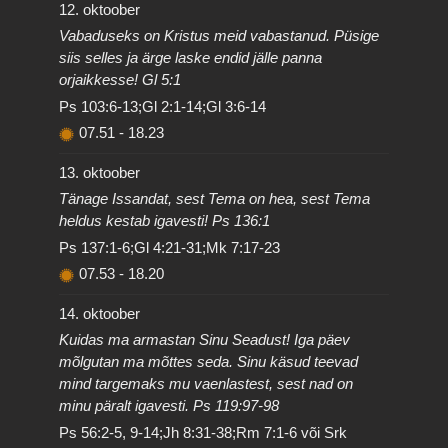
12. oktoober
Vabaduseks on Kristus meid vabastanud. Püsige
siis selles ja ärge laske endid jälle panna
orjaikkesse! Gl 5:1
Ps 103:6-13;Gl 2:1-14;Gl 3:6-14
07.51
-
18.23
13. oktoober
Tänage Issandat, sest Tema on hea, sest Tema
heldus kestab igavesti! Ps 136:1
Ps 137:1-6;Gl 4:21-31;Mk 7:17-23
07.53
-
18.20
14. oktoober
Kuidas ma armastan Sinu Seadust! Iga päev
mõlgutan ma mõttes seda. Sinu käsud teevad
mind targemaks mu vaenlastest, sest nad on
minu päralt igavesti. Ps 119:97-98
Ps 56:2-5, 9-14;Jh 8:31-38;Rm 7:1-6 või Srk