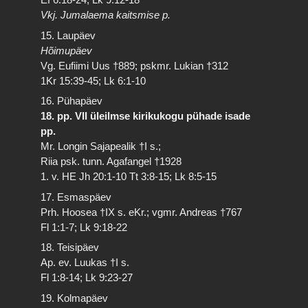
Vkj. Jumalaema kaitsmise p.
15. Laupäev
Hõimupäev
Vg. Eufiimi Uus †889; pskmr. Lukian †312
1Kr 15:39-45; Lk 6:1-10
16. Pühapäev
18. pp. VII üleilmse kirikukogu pühade isade
pp.
Mr. Longin Sajapealik †I s.;
Riia psk. tunn. Agafangel †1928
1. v. HE Jh 20:1-10 Tt 3:8-15; Lk 8:5-15
17. Esmaspäev
Prh. Hoosea †IX s. eKr.; vgmr. Andreas †767
Fl 1:1-7; Lk 9:18-22
18. Teisipäev
Ap. ev. Luukas †I s.
Fl 1:8-14; Lk 9:23-27
19. Kolmapäev