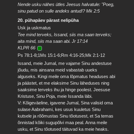
Nende usku nähes ütles Jeesus halvatule: "Poeg,
sinu patud on sulle andeks antud!? Mk 2:5
20. pühapäev pärast nelipüha
Usk ja uskmatus
Tee mind terveks, Issand, siis ma saan terveks;
aita mind, siis ma saan abi. Jr 17:14
KLPR 66
Ps 78:1-8;1Ms 15:1-6;Rm 4:16-25;Mk 2:1-12
Issand, meie Jumal, me vajame Sinu andestuse
jõudu, mis ainsana meid vabastab uueks
alguseks. Kingi meile oma lõpmatus headuses abi
ja päästet, et me elaksime Sinu läheduses ning
saaksime terveks ihu ja hinge poolest. Jeesuse
Kristuse, Sinu Poja, meie Issanda läbi.
V: Kõigeväeline, igavene Jumal, Sina valisid oma
sulase Aabrahami, kes usus kuuletus Sinu
kutsele ja rõõmustas Sinu tõotusest, et Sa temas
õnnistad kõiki sugupõlvi maa peal. Anna meile
usku, et Sinu tõotused täituvad ka meie heaks.