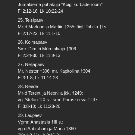
Jumalaema pühakuju "Kõigi kurbade rõõm"
Fl 2:12-16; Lk 10:22-24
25. Teisipäev
Mr-d Markian ja Martiiri †355; õigl. Tabiita †I s.
Fl 2:17-23; Lk 11:1-10
26. Kolmapäev
Smr. Dimitri Mürritulvaja †306
Fl 2:24-30; Lk 11:9-13
27. Neljapäev
Mr. Nestor †306; mr. Kapitoliina †304
Fl 3:1-8; Lk 11:14-23
28. Reede
Mr-d Terenti ja Neonilla jkk. †249;
vg. Stefan †IX s.; smr. Paraskeeva † III s.
Fl 3:8-19; Lk 11:23-26
29. Laupäev
Vgmr. Anastasia †III s.;
vg-d Aabraham ja Maria †360