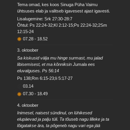
Tema omad, kes koos Sinuga Püha Vaimu
ühtsuses elab ja valitseb igavesest ajast igavesti.
Lisalugemine: Srk 27:30-28:7
Õhtul: Ps 22:24-32;Kl 2:12-15;Ps 22:24-32;2Sm
12:15-24
07.28
-
18.52
3. oktoober
Sa kiskusid välja mu hinge surmast, mu jalad
libisemisest, et ma kõnniksin Jumala ees
eluvalguses. Ps 56:14
Ps 138;Rm 6:15-23;Ii 5:17-27
03.14
07.30
-
18.49
4. oktoober
Inimesel, naisest sündinul, on lühikesed
elupäevad ja palju tüli. Ta tõuseb nagu lilleke ja ta
lõigatakse ära, ta põgeneb nagu vari ega jää