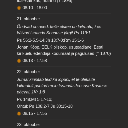
Ida–Aafrikas, märtrid († 1896)
08.10
-
18.00
21. oktoober
Õndsad on need, kelle elutee on laitmatu, kes
käivad Issanda Seaduse järgi! Ps 119:1
Ps 56:2-5,9-14;Jh 18:7-9;Rm 15:1-6
Johan Kõpp, EELK piiskop, usuteadlane, Eesti
kirikuelu edendaja kodumaal ja paguluses († 1970)
08.13
-
17.58
22. oktoober
Jumal kinnitab teid ka lõpuni, et te oleksite
laitmatult puhtad meie Issanda Jeesuse Kristuse
päeval. 1Kr 1:8
Ps 148;Mt 5:17-19;
Õhtul: Ps 108:2-7;Js 30:15-18
08.15
-
17.55
23. oktoober