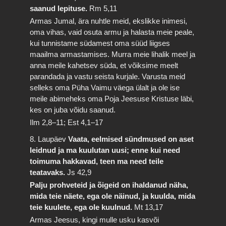
saanud lepituse.
Rm 5,11
Armas Jumal, ära nuhtle meid, ekslikke inimesi,
oma vihas, vaid osuta armu ja halasta meie peale,
kui tunnistame südamest oma süüd liigses
maailma armastamises. Murra meie lihalik meel ja
anna meile kahetsev süda, et võiksime meelt
parandada ja vastu seista kurjale. Varusta meid
selleks oma Püha Vaimu väega ülalt ja ole ise
meile abimeheks oma Poja Jeesuse Kristuse läbi,
kes on juba võidu saanud.
Ilm 2,8–11; Est 4,1–17
8. Laupäev
Vaata, eelmised sündmused on aset
leidnud ja ma kuulutan uusi; enne kui need
toimuma hakkavad, teen ma need teile
teatavaks.
Js 42,9
Palju prohveteid ja õigeid on ihaldanud näha,
mida teie näete, ega ole näinud, ja kuulda, mida
teie kuulete, ega ole kuulnud.
Mt 13,17
Armas Jeesus, kingi mulle usku kasvõi