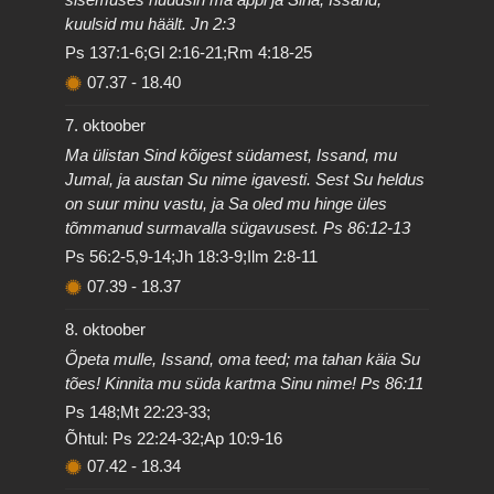
kuulsid mu häält. Jn 2:3
Ps 137:1-6;Gl 2:16-21;Rm 4:18-25
07.37
-
18.40
7. oktoober
Ma ülistan Sind kõigest südamest, Issand, mu
Jumal, ja austan Su nime igavesti. Sest Su heldus
on suur minu vastu, ja Sa oled mu hinge üles
tõmmanud surmavalla sügavusest. Ps 86:12-13
Ps 56:2-5,9-14;Jh 18:3-9;Ilm 2:8-11
07.39
-
18.37
8. oktoober
Õpeta mulle, Issand, oma teed; ma tahan käia Su
tões! Kinnita mu süda kartma Sinu nime! Ps 86:11
Ps 148;Mt 22:23-33;
Õhtul: Ps 22:24-32;Ap 10:9-16
07.42
-
18.34