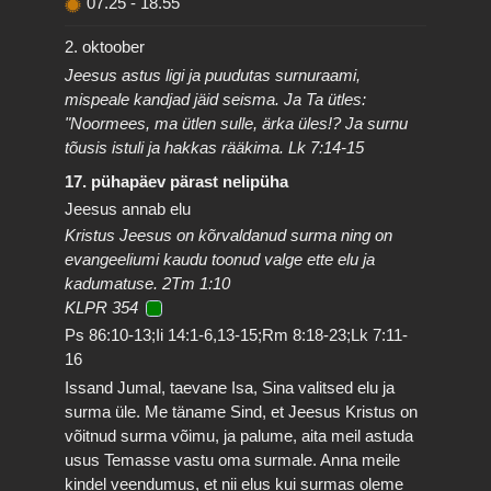
07.25
-
18.55
2. oktoober
Jeesus astus ligi ja puudutas surnuraami,
mispeale kandjad jäid seisma. Ja Ta ütles:
"Noormees, ma ütlen sulle, ärka üles!? Ja surnu
tõusis istuli ja hakkas rääkima. Lk 7:14-15
17. pühapäev pärast nelipüha
Jeesus annab elu
Kristus Jeesus on kõrvaldanud surma ning on
evangeeliumi kaudu toonud valge ette elu ja
kadumatuse. 2Tm 1:10
KLPR 354
Ps 86:10-13;Ii 14:1-6,13-15;Rm 8:18-23;Lk 7:11-
16
Issand Jumal, taevane Isa, Sina valitsed elu ja
surma üle. Me täname Sind, et Jeesus Kristus on
võitnud surma võimu, ja palume, aita meil astuda
usus Temasse vastu oma surmale. Anna meile
kindel veendumus, et nii elus kui surmas oleme