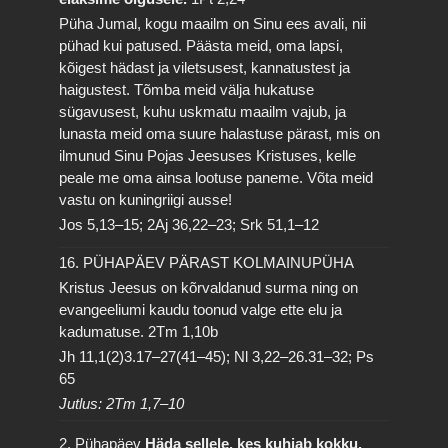
Püha Jumal, kogu maailm on Sinu ees avali, nii
pühad kui patused. Päästa meid, oma lapsi,
kõigest hädast ja viletsusest, kannatustest ja
haigustest. Tõmba meid välja hukatuse
sügavusest, kuhu uskmatu maailm vajub, ja
lunasta meid oma suure halastuse pärast, mis on
ilmunud Sinu Pojas Jeesuses Kristuses, kelle
peale me oma ainsa lootuse paneme. Võta meid
vastu on kuningriigi ausse!
Jos 5,13–15; 2Aj 36,22–23; Srk 51,1–12
16. PÜHAPÄEV PÄRAST KOLMAINUPÜHA
Kristus Jeesus on kõrvaldanud surma ning on
evangeeliumi kaudu toonud valge ette elu ja
kadumatuse.
2Tm 1,10b
Jh 11,1(2)3.17–27(41–45); Nl 3,22–26.31–32; Ps
65
Jutlus: 2Tm 1,7–10
2. Pühapäev
Häda sellele, kes kuhjab kokku,