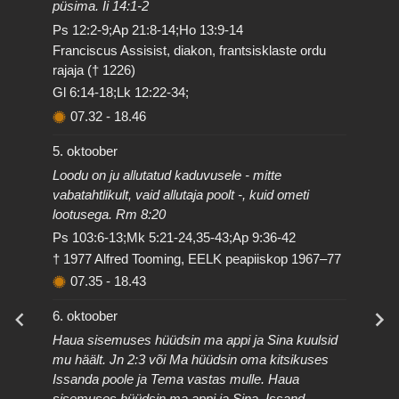
püsima. Ii 14:1-2
Ps 12:2-9;Ap 21:8-14;Ho 13:9-14
Franciscus Assisist, diakon, frantsisklaste ordu
rajaja († 1226)
Gl 6:14-18;Lk 12:22-34;
07.32
-
18.46
5. oktoober
Loodu on ju allutatud kaduvusele - mitte
vabatahtlikult, vaid allutaja poolt -, kuid ometi
lootusega. Rm 8:20
Ps 103:6-13;Mk 5:21-24,35-43;Ap 9:36-42
† 1977 Alfred Tooming, EELK peapiiskop 1967–77
07.35
-
18.43
6. oktoober
Haua sisemuses hüüdsin ma appi ja Sina kuulsid
mu häält. Jn 2:3 või Ma hüüdsin oma kitsikuses
Issanda poole ja Tema vastas mulle. Haua
sisemuses hüüdsin ma appi ja Sina, Issand,