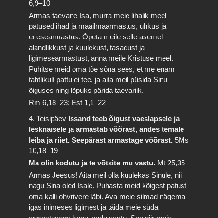
6,9–10
Armas taevane Isa, murra meie lihalik meel –
patused ihad ja maailmaarmastus, uhkus ja
enesearmastus. Õpeta meile selle asemel
alandlikkust ja kuulekust, tasadust ja
ligimesearmastust, anna meile Kristuse meel.
Pühitse meid oma tõe sõna sees, et me enam
tahtlikult pattu ei tee, ja aita meil püsida Sinu
õiguses ning lõpuks pärida taevariik.
Rm 6,18–23; Est 1,1–22
4. Teisipäev
Issand teeb õigust vaeslapsele ja
lesknaisele ja armastab võõrast, andes temale
leiba ja riiet. Seepärast armastage võõrast.
5Ms
10,18–19
Ma olin kodutu ja te võtsite mu vastu.
Mt 25,35
Armas Jeesus! Aita meil olla kuulekas Sinule, nii
nagu Sina oled Isale. Puhasta meid kõigest patust
oma kalli ohvrivere läbi. Ava meie silmad nägema
igas inimeses ligimest ja täida meie süda
armastusega kogu loodu vastu. Sea piir meie