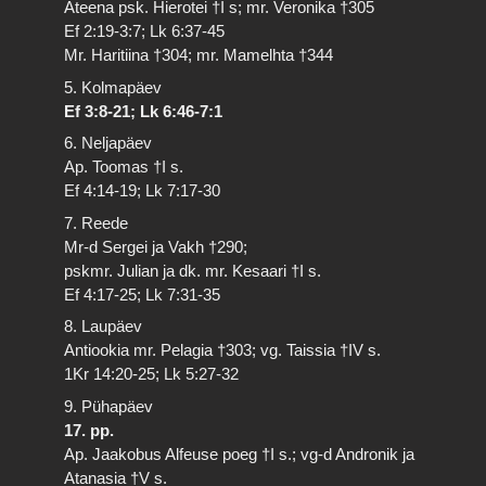
Ateena psk. Hierotei †I s; mr. Veronika †305
Ef 2:19-3:7; Lk 6:37-45
Mr. Haritiina †304; mr. Mamelhta †344
5. Kolmapäev
Ef 3:8-21; Lk 6:46-7:1
6. Neljapäev
Ap. Toomas †I s.
Ef 4:14-19; Lk 7:17-30
7. Reede
Mr-d Sergei ja Vakh †290;
pskmr. Julian ja dk. mr. Kesaari †I s.
Ef 4:17-25; Lk 7:31-35
8. Laupäev
Antiookia mr. Pelagia †303; vg. Taissia †IV s.
1Kr 14:20-25; Lk 5:27-32
9. Pühapäev
17. pp.
Ap. Jaakobus Alfeuse poeg †I s.; vg-d Andronik ja
Atanasia †V s.