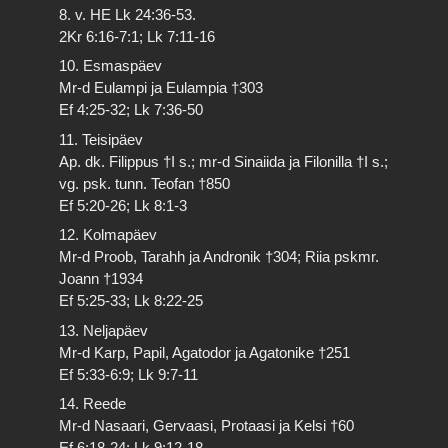
8. v. HE Lk 24:36-53.
2Kr 6:16-7:1; Lk 7:11-16
10. Esmaspäev
Mr-d Eulampi ja Eulampia †303
Ef 4:25-32; Lk 7:36-50
11. Teisipäev
Ap. dk. Filippus †I s.; mr-d Sinaiida ja Filonilla †I s.;
vg. psk. tunn. Teofan †850
Ef 5:20-26; Lk 8:1-3
12. Kolmapäev
Mr-d Proob, Tarahh ja Andronik †304; Riia pskmr.
Joann †1934
Ef 5:25-33; Lk 8:22-25
13. Neljapäev
Mr-d Karp, Papil, Agatodor ja Agatonike †251
Ef 5:33-6:9; Lk 9:7-11
14. Reede
Mr-d Nasaari, Gervaasi, Protaasi ja Kelsi †60
Ef 6:18-24; Lk 9:12-18