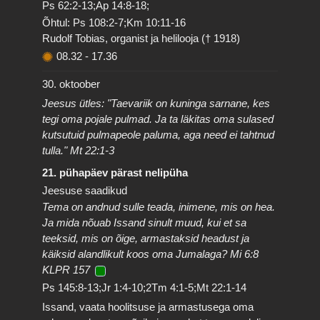
Ps 62:2-13;Ap 14:8-18;
Õhtul: Ps 108:2-7;Km 10:11-16
Rudolf Tobias, organist ja helilooja († 1918)
08.32
-
17.36
30. oktoober
Jeesus ütles: "Taevariik on kuninga sarnane, kes
tegi oma pojale pulmad. Ja ta läkitas oma sulased
kutsutuid pulmapeole paluma, aga need ei tahtnud
tulla." Mt 22:1-3
21. pühapäev pärast nelipüha
Jeesuse saadikud
Tema on andnud sulle teada, inimene, mis on hea.
Ja mida nõuab Issand sinult muud, kui et sa
teeksid, mis on õige, armastaksid headust ja
käiksid alandlikult koos oma Jumalaga? Mi 6:8
KLPR 157
Ps 145:8-13;Jr 1:4-10;2Tm 4:1-5;Mt 22:1-14
Issand, vaata hoolitsuse ja armastusega oma