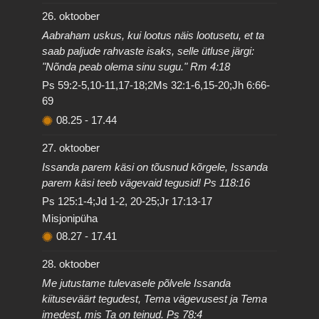
26. oktoober
Aabraham uskus, kui lootus näis lootusetu, et ta
saab paljude rahvaste isaks, selle ütluse järgi:
"Nõnda peab olema sinu sugu." Rm 4:18
Ps 59:2-5,10-11,17-18;2Ms 32:1-6,15-20;Jh 6:66-
69
08.25
-
17.44
27. oktoober
Issanda parem käsi on tõusnud kõrgele, Issanda
parem käsi teeb vägevaid tegusid! Ps 118:16
Ps 125:1-4;Jd 1-2, 20-25;Jr 17:13-17
Misjonipüha
08.27
-
17.41
28. oktoober
Me jutustame tulevasele põlvele Issanda
kiituseväärt tegudest, Tema vägevusest ja Tema
imedest, mis Ta on teinud. Ps 78:4