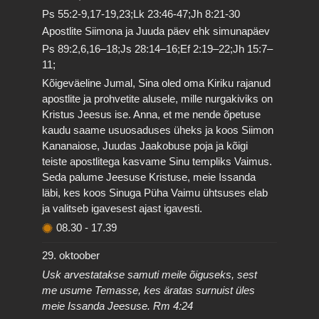
Ps 55:2-9,17-19,23;Lk 23:46-47;Jh 8:21-30
Apostlite Siimona ja Juuda päev ehk simunapäev
Ps 89:2,6,16–18;Js 28:14–16;Ef 2:19–22;Jh 15:7–
11;
Kõigeväeline Jumal, Sina oled oma Kiriku rajanud
apostlite ja prohvetite alusele, mille nurgakiviks on
Kristus Jeesus ise. Anna, et me nende õpetuse
kaudu saame usuosaduses üheks ja koos Siimon
Kananaiose, Juudas Jaakobuse poja ja kõigi
teiste apostlitega kasvame Sinu templiks Vaimus.
Seda palume Jeesuse Kristuse, meie Issanda
läbi, kes koos Sinuga Püha Vaimu ühtsuses elab
ja valitseb igavesest ajast igavesti.
08.30
-
17.39
29. oktoober
Usk arvestatakse samuti meile õiguseks, sest
me usume Temasse, kes äratas surnuist üles
meie Issanda Jeesuse. Rm 4:24