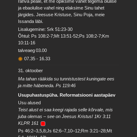
rahva peale, et me õpiksime vahet tegema olulise
ja ebaolulise vahel ning elaksime Sinu tahet
järgides. Jeesuse Kristuse, Sinu Poja, meie
Issanda läbi.
Lisalugemine: Srk 51:23-30
Õhtul: Ps 108:2-7;Mt 13:51-52;Ps 108:2-7;Km
10:11-16
talveaeg
03.00
07.35
-
16.33
31. oktoober
Ma tahan rääkida su tunnistustest kuningate ees
ja mitte häbeneda. Ps 119:46
Usupuhastuspüha. Reformatsiooni aastapäev
Usu alused
Teist alust ei saa keegi rajada selle kõrvale, mis
juba olemas – see on Jeesus Kristus! 1Kr 3:11
KLPR 161
Ps 46:2–3,5,8;Js 62:6–7,10–12;Rm 3:21–28;Mt