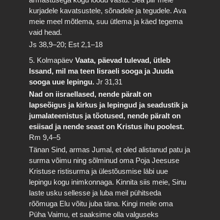
kurjadele kavatsustele, sõnadele ja tegudele. Ava
meie meel mõtlema, suu ütlema ja käed tegema
vaid head.
Js 38,9–20; Est 2,1–18
5. Kolmapäev
Vaata, päevad tulevad, ütleb
Issand, mil ma teen Iisraeli sooga ja Juuda
sooga uue lepingu.
Jr 31,31
Nad on iisraellased, nende päralt on
lapseõigus ja kirkus ja lepingud ja seadustik ja
jumalateenistus ja tõotused, nende päralt on
esiisad ja nende seast on Kristus ihu poolest.
Rm 9,4–5
Tänan Sind, armas Jumal, et oled alistanud patu ja
surma võimu ning sõlminud oma Poja Jeesuse
Kristuse ristisurma ja ülestõusmise läbi uue
lepingu kogu inimkonnaga. Kinnita siis meie, Sinu
laste usku sellesse ja luba meil pühitseda
rõõmuga Elu võitu juba täna. Kingi meile oma
Püha Vaimu, et saaksime olla valguseks