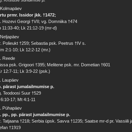
 Kolmapäev
rtu prmr. Issidor jkk. †1472;
. Hozevi Georgi †VII; vg. Domniika †474
 11:33-40; Lk 21:12-19 (mr-d)
 Neljapäev
. Polieukt †259; Sebastia psk. Peetrus †IV s.
m 2:1-10; Lk 12:2-12 (mr.)
. Reede
ssa psk. Grigoori †395; Melitene psk. mr. Dometian †601
r 12:7-11; Lk 3:9-22 (psk.)
. Laupäev
. pärast jumalailmumise p.
. Teodoosi Suur †529
 6:10-17; Mt 4:1-11
. Pühapäev
. pp., pp. pärast jumalailmumise p.
. Tatjaana †218; Serbia üpsk. Savva †1235; Saatse mr-d pr. Vassiili j
efan †1919