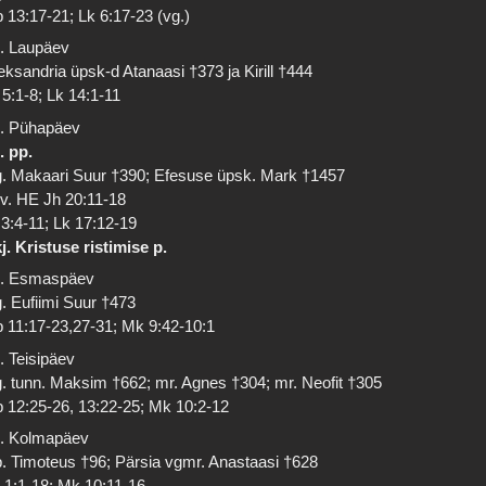
 13:17-21; Lk 6:17-23 (vg.)
. Laupäev
eksandria üpsk-d Atanaasi †373 ja Kirill †444
 5:1-8; Lk 14:1-11
. Pühapäev
. pp.
. Makaari Suur †390; Efesuse üpsk. Mark †1457
 v. HE Jh 20:11-18
 3:4-11; Lk 17:12-19
j. Kristuse ristimise p.
. Esmaspäev
. Eufiimi Suur †473
 11:17-23,27-31; Mk 9:42-10:1
. Teisipäev
. tunn. Maksim †662; mr. Agnes †304; mr. Neofit †305
 12:25-26, 13:22-25; Mk 10:2-12
. Kolmapäev
. Timoteus †96; Pärsia vgmr. Anastaasi †628
 1:1-18; Mk 10:11-16