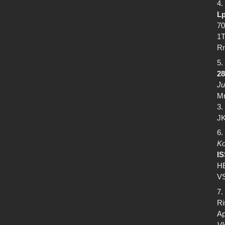
4.
Lp
70
1T
Rm
5.
28
Ju
Mr
3.
JK
6.
Ko
I
HE
VS
7.
Ri
Ap
Vk