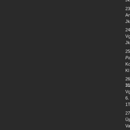
23
An
Jk
24
Vg
Jk
25
Pa
Ko
Kl
26
31
Vg
6.
1T
27
Üp
Va