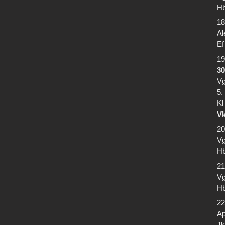
Hb
18
Al
Ef
19
30
Vg
5.
Kl
Vk
20
Vg
Hb
21
Vg
Hb
22
Ap
Jk