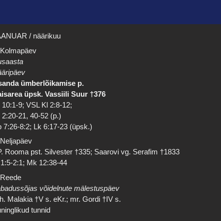
ANUAR / näärikuu
 Kolmapäev
saasta
äripäev
sanda ümberlõikamise p.
isarea üpsk. Vassiili Suur †376
 10:1-9; VSL Kl 2:8-12;
 2:20-21, 40-52 (p.)
 7:26-8:2; Lk 6:17-23 (üpsk.)
 Neljapäev
. Rooma pst. Silvester †335; Saarovi vg. Serafim †1833
 1:5-2:1; Mk 12:38-44
 Reede
badussõjas võidelnute mälestuspäev
h. Malakia †V s. eKr.; mr. Gordi †IV s.
ninglikud tunnid