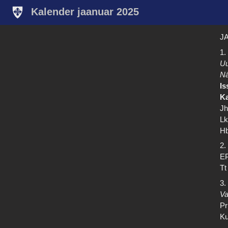
Kalender jaanuar 2025
JA
1.
Uu
Nä
Is
Ka
Jh
Lk
Hb
2.
EP
Tt
3.
Va
Pr
Ku