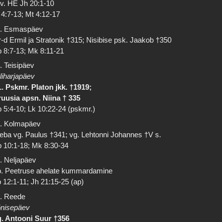
 v. HE Jh 20:1-10
 4:7-13; Mt 4:12-17
. Esmaspäev
-d Ermil ja Stratonik †315; Nisibise psk. Jaakob †350
 8:7-13; Mk 8:11-21
. Teisipäev
liharjapäev
. Pskmr. Platon jkk. †1919;
uusia apsn. Niina † 335
 5:4-10; Lk 10:22-24 (pskmr.)
. Kolmapäev
eba vg. Paulus †341; vg. Lehtonni Johannes †V s.
 10:1-18; Mk 8:30-34
. Neljapäev
. Peetruse ahelate kummardamine
 12:1-11; Jh 21:15-25 (ap)
. Reede
nisepäev
. Antooni Suur †356