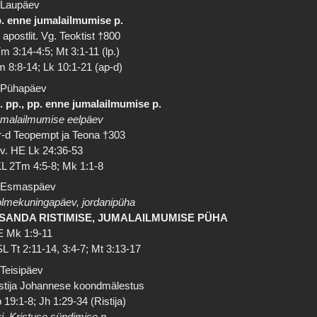
 Laupäev
. enne jumalailmumise p.
 apostlit. Vg. Teoktist †800
m 3:14-4:5; Mt 3:1-11 (lp.)
 8:8-14; Lk 10:1-21 (ap-d)
 Pühapäev
. pp., pp. enne jumalailmumise p.
malailmumise eelpäev
-d Teopempt ja Teona †303
 v. HE Lk 24:36-53
L 2Tm 4:5-8; Mk 1:1-8
 Esmaspäev
lmekuningapäev, jordanipüha
SSANDA RISTIMISE, JUMALAILMUMISE PÜHA
 Mk 1:9-11
L Tt 2:11-14, 3:4-7; Mt 3:13-17
 Teisipäev
stija Johannese koondmälestus
 19:1-8; Jh 1:29-34 (Ristija)
j. Kristuse sündimise p.