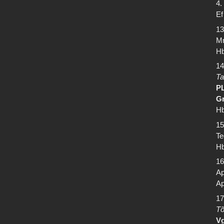
4.
Ef
13
Mr
Hb
14
Ta
PL
Gr
Hb
15
Te
Hb
16
Ap
Ap
17
Tõ
Vg