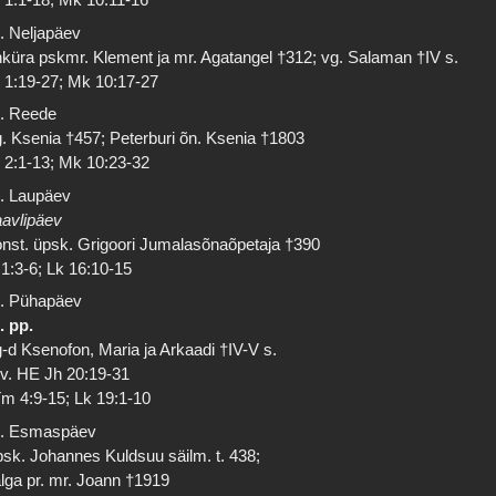
. Neljapäev
küra pskmr. Klement ja mr. Agatangel †312; vg. Salaman †IV s.
 1:19-27; Mk 10:17-27
. Reede
. Ksenia †457; Peterburi õn. Ksenia †1803
 2:1-13; Mk 10:23-32
. Laupäev
avlipäev
nst. üpsk. Grigoori Jumalasõnaõpetaja †390
 1:3-6; Lk 16:10-15
. Pühapäev
. pp.
-d Ksenofon, Maria ja Arkaadi †IV-V s.
 v. HE Jh 20:19-31
m 4:9-15; Lk 19:1-10
. Esmaspäev
sk. Johannes Kuldsuu säilm. t. 438;
lga pr. mr. Joann †1919