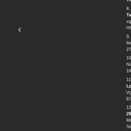
8.
Ta
vg
Hb
9.
Mr
2T
10
Nü
1K
11
Lp
Vg
Ef
12
29
Mr
St