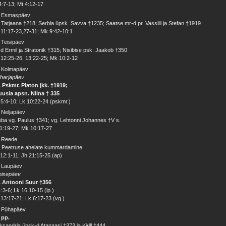
4:7-13; Mt 4:12-17
. Esmaspäev
 Tatjaana †218; Serbia üpsk. Savva †1235; Saatse mr-d pr. Vassiili ja Stefan †1919
11:17-23,27-31; Mk 9:42-10:1
 Teisipäev
d Ermil ja Stratonik †315; Nisibise psk. Jaakob †350
12:25-26, 13:22-25; Mk 10:2-12
. Kolmapäev
iharjapäev
 Pskmr. Platon jkk. †1919;
uusia apsn. Niina † 335
5:4-10; Lk 10:22-24 (pskmr.)
 Neljapäev
ba vg. Paulus †341; vg. Lehtonni Johannes †V s.
1:19-27; Mk 10:17-27
. Reede
. Peetruse ahelate kummardamine
12:1-11; Jh 21:15-25 (ap)
. Laupäev
nisepäev
. Antooni Suur †356
1:3-6; Lk 16:10-15 (lp.)
13:17-21; Lk 6:17-23 (vg.)
. Pühapäev
 pp.
ksandria üpsk-d Atanaasi †373 ja Kirill †444