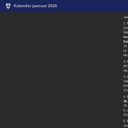
Kalender jaanuar 2026
JA
1. 
Uu
Nä
Is
Kai
Jh 
Lk 
Hb 
2.
EP.
Hb 
3.
Va
Prh
1Tm
4.
30
70 
5. 
2Tm
5.
Ju