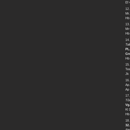
Ef 
12
Mr.
Hb 
13.
Mr-
Hb 
14
Tal
PL.
Gr
Hb 
15.
Tee
Jk 
16
Ap
Ap 
17
Tõ
Vg
Kl 
Hb 
18
32.
Ale