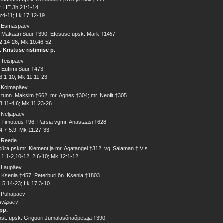
v. HE Jh 21:1-14
3:4-11; Lk 17:12-19
. Esmaspäev
 Makaari Suur †390; Efesuse üpsk. Mark †1457
2:14-26; Mk 10:46-52
. Kristuse ristimise p.
 Teisipäev
 Eufiimi Suur †473
3:1-10; Mk 11:11-23
. Kolmapäev
 tunn. Maksim †662; mr. Agnes †304; mr. Neofit †305
3:11-4:6; Mk 11:23-26
 Neljapäev
 Timoteus †96; Pärsia vgmr. Anastaasi †628
4:7-5:9; Mk 11:27-33
. Reede
üra pskmr. Klement ja mr. Agatangel †312; vg. Salaman †IV s.
 1:1-2,10-12, 2:6-10; Mk 12:1-12
. Laupäev
 Ksenia †457; Peterburi õn. Ksenia †1803
 5:14-23; Lk 17:3-10
. Pühapäev
vlipäev
.pp.
st. üpsk. Grigoori Jumalasõnaõpetaja †390