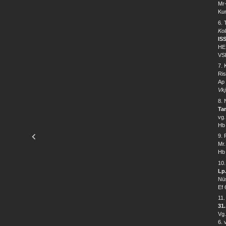
Mr
Kun
6. 
Kol
IS
HE
VSL
7.
Ris
Ap 
Vkj
8. 
Tar
vg.
Hb 
9.
Mr.
Hb 
10
Lp
Nüs
Ef 
11
31.
Vg.
6. 