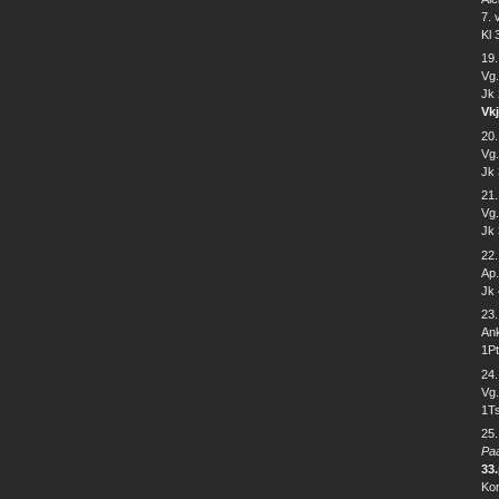
7. 
Kl 
19
Vg.
Jk 
Vkj
20.
Vg.
Jk 
21
Vg.
Jk 
22.
Ap.
Jk 
23
Ank
1Pt
24
Vg.
1Ts
25
Paa
33
Kon