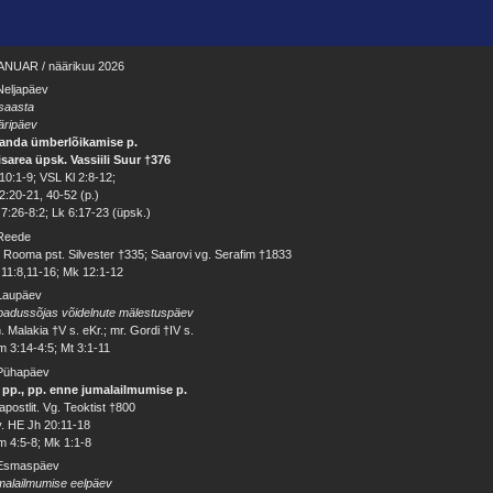
ANUAR / näärikuu 2026
Neljapäev
saasta
äripäev
sanda ümberlõikamise p.
sarea üpsk. Vassiili Suur †376
10:1-9; VSL Kl 2:8-12;
2:20-21, 40-52 (p.)
7:26-8:2; Lk 6:17-23 (üpsk.)
 Reede
 Rooma pst. Silvester †335; Saarovi vg. Serafim †1833
11:8,11-16; Mk 12:1-12
 Laupäev
badussõjas võidelnute mälestuspäev
. Malakia †V s. eKr.; mr. Gordi †IV s.
 3:14-4:5; Mt 3:1-11
 Pühapäev
. pp., pp. enne jumalailmumise p.
apostlit. Vg. Teoktist †800
v. HE Jh 20:11-18
 4:5-8; Mk 1:1-8
 Esmaspäev
malailmumise eelpäev