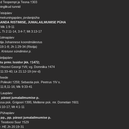
-d Teopempt ja Teona †303
inglikud tunnid
Teisipäev
mekuningapäev, jordanipüha
SANDA RISTIMISE, JUMALAILMUMISE PÜHA
 Mk 1:9-11
 Tt 2:11-14, 3:4-7; Mt 3:13-17
 Kolmapäev
tija Johannese koondmälestus
19:1-8; Jh 1:29-34 (Ristija)
. Kristuse sündimise p.
Neljapäev
tu prmr. Issidor jkk. †1472;
 Hozevi Georgi †VII; vg. Domniika †474
11:33-40; Lk 21:12-19 (mr-d)
 Reede
 Polieukt †259; Sebastia psk. Peetrus †IV s.
11:8,11-16; Mk 9:33-41
. Laupäev
. pärast jumalailmumise p.
sa psk. Grigoori †395; Melitene psk. mr. Dometian †601
6:10-17; Mt 4:1-11
. Pühapäev
 pp., pp. pärast jumalailmumise p.
 Teodoosi Suur †529
v. HE Jh 20:19-31