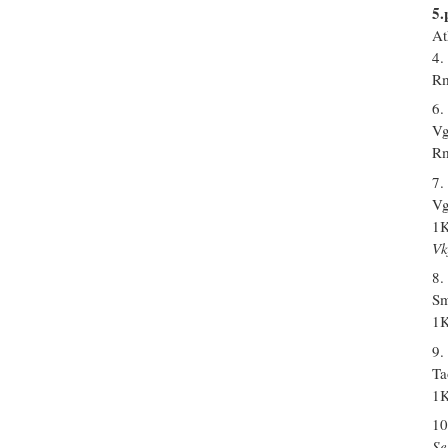
5.
At
4.
Rm
6.
Vg
Rm
7.
Vg
1K
Vk
8.
Sm
1K
9.
Ta
1K
10
Se