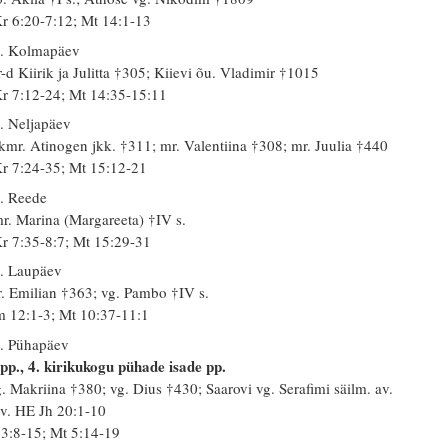
r 6:20-7:12; Mt 14:1-13
. Kolmapäev
-d Kiirik ja Julitta †305; Kiievi õu. Vladimir †1015
r 7:12-24; Mt 14:35-15:11
. Neljapäev
kmr. Atinogen jkk. †311; mr. Valentiina †308; mr. Juulia †440
r 7:24-35; Mt 15:12-21
. Reede
r. Marina (Margareeta) †IV s.
r 7:35-8:7; Mt 15:29-31
. Laupäev
. Emilian †363; vg. Pambo †IV s.
 12:1-3; Mt 10:37-11:1
. Pühapäev
 pp., 4. kirikukogu pühade isade pp.
. Makriina †380; vg. Dius †430; Saarovi vg. Serafimi säilm. av.
 v. HE Jh 20:1-10
 3:8-15; Mt 5:14-19