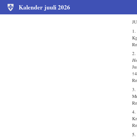
Kalender juuli 2026
JU
1.
Kp
Rm
2.
He
Ju
†
Rm
3.
Mr
Rm
4.
Kr
Rm
5.