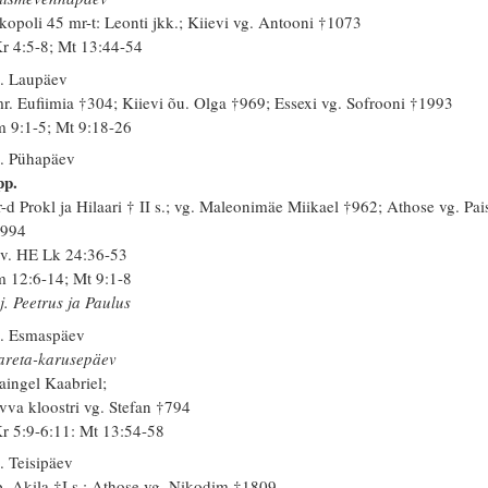
kopoli 45 mr-t: Leonti jkk.; Kiievi vg. Antooni †1073
r 4:5-8; Mt 13:44-54
. Laupäev
r. Eufiimia †304; Kiievi õu. Olga †969; Essexi vg. Sofrooni †1993
 9:1-5; Mt 9:18-26
. Pühapäev
pp.
-d Prokl ja Hilaari † II s.; vg. Maleonimäe Miikael †962; Athose vg. Pai
1994
 v. HE Lk 24:36-53
 12:6-14; Mt 9:1-8
j. Peetrus ja Paulus
. Esmaspäev
reta-karusepäev
aingel Kaabriel;
vva kloostri vg. Stefan †794
r 5:9-6:11: Mt 13:54-58
. Teisipäev
. Akila †I s.; Athose vg. Nikodim †1809