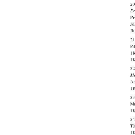
20
Ee
Pr
Jõ
Jk
21
Pr
1K
1K
22
Ma
Ap
1K
23
Mr
1K
24
Tü
1K