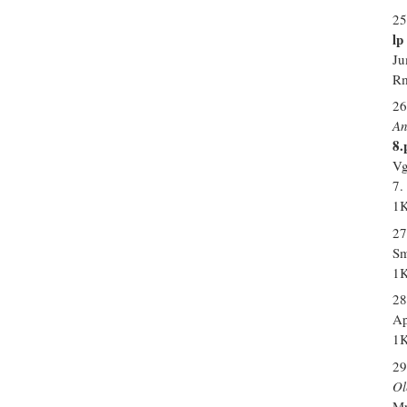
25
lp
Ju
Rm
26
An
8.
Vg
7.
1K
27
Sm
1K
28
Ap
1K
29
Ol
Mr