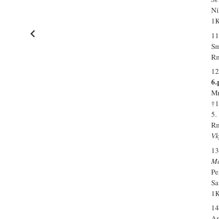
Ni
1K
11
Sm
Rm
12
6.
Mr
†
5.
Rm
Vk
13
Ma
Pe
Sa
1K
14
Ap