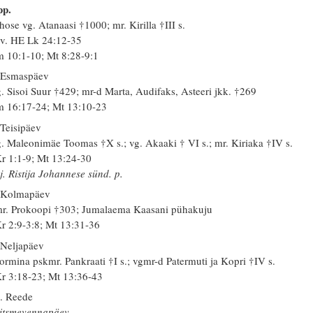
pp.
hose vg. Atanaasi †1000; mr. Kirilla †III s.
 v. HE Lk 24:12-35
 10:1-10; Mt 8:28-9:1
 Esmaspäev
. Sisoi Suur †429; mr-d Marta, Audifaks, Asteeri jkk. †269
 16:17-24; Mt 13:10-23
 Teisipäev
. Maleonimäe Toomas †X s.; vg. Akaaki † VI s.; mr. Kiriaka †IV s.
r 1:1-9; Mt 13:24-30
j. Ristija Johannese sünd. p.
 Kolmapäev
r. Prokoopi †303; Jumalaema Kaasani pühakuju
r 2:9-3:8; Mt 13:31-36
 Neljapäev
ormina pskmr. Pankraati †I s.; vgmr-d Patermuti ja Kopri †IV s.
r 3:18-23; Mt 13:36-43
. Reede
itsmevennapäev