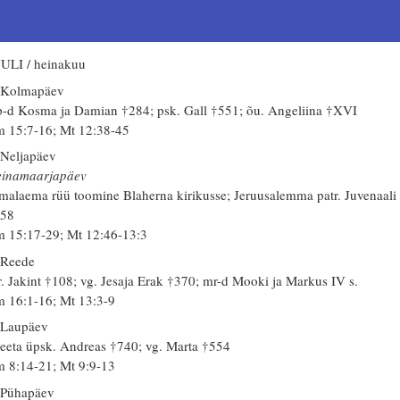
ULI / heinakuu
 Kolmapäev
-d Kosma ja Damian †284; psk. Gall †551; õu. Angeliina †XVI
 15:7-16; Mt 12:38-45
 Neljapäev
inamaarjapäev
malaema rüü toomine Blaherna kirikusse; Jeruusalemma patr. Juvenaali
458
 15:17-29; Mt 12:46-13:3
 Reede
. Jakint †108; vg. Jesaja Erak †370; mr-d Mooki ja Markus IV s.
 16:1-16; Mt 13:3-9
 Laupäev
eeta üpsk. Andreas †740; vg. Marta †554
 8:14-21; Mt 9:9-13
 Pühapäev