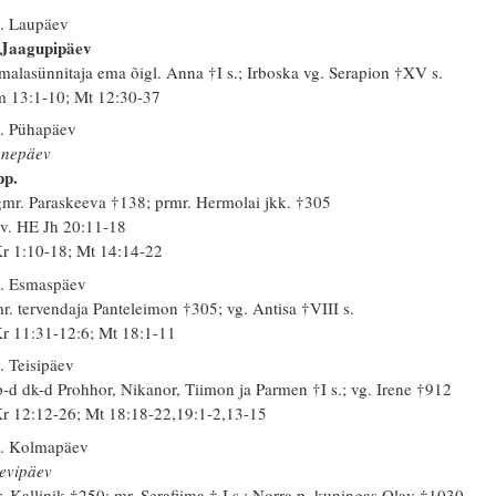
. Laupäev
 Jaagupipäev
malasünnitaja ema õigl. Anna †I s.; Irboska vg. Serapion †XV s.
 13:1-10; Mt 12:30-37
. Pühapäev
nepäev
pp.
mr. Paraskeeva †138; prmr. Hermolai jkk. †305
 v. HE Jh 20:11-18
r 1:10-18; Mt 14:14-22
. Esmaspäev
r. tervendaja Panteleimon †305; vg. Antisa †VIII s.
r 11:31-12:6; Mt 18:1-11
. Teisipäev
-d dk-d Prohhor, Nikanor, Tiimon ja Parmen †I s.; vg. Irene †912
r 12:12-26; Mt 18:18-22,19:1-2,13-15
. Kolmapäev
evipäev
. Kallinik †250; mr. Serafiima † I s.; Norra p. kuningas Olav †1030