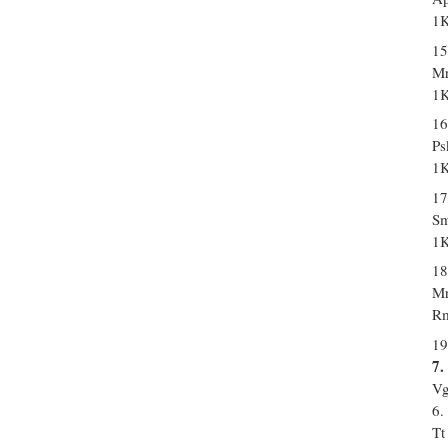
1K
15
Mr
1K
16
Ps
1K
17
Sm
1K
18
Mr
Rm
19
7.
Vg
6.
Tt