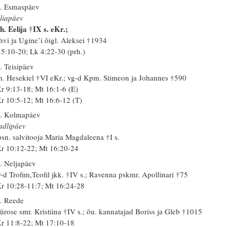
. Esmaspäev
liapäev
h. Eelija †IX s. eKr.;
hvi ja Ugine’i õigl. Aleksei †1934
 5:10-20; Lk 4:22-30 (prh.)
. Teisipäev
h. Hesekiel †VI eKr.; vg-d Kpm. Siimeon ja Johannes †590
r 9:13-18; Mt 16:1-6 (E)
r 10:5-12; Mt 16:6-12 (T)
. Kolmapäev
dlipäev
sn. salvitooja Maria Magdaleena †I s.
r 10:12-22; Mt 16:20-24
. Neljapäev
-d Trofim,Teofil jkk. †IV s.; Ravenna pskmr. Apollinari †75
r 10:28-11:7; Mt 16:24-28
. Reede
ürose smr. Kristiina †IV s.; õu. kannatajad Boriss ja Gleb †1015
r 11:8-22; Mt 17:10-18