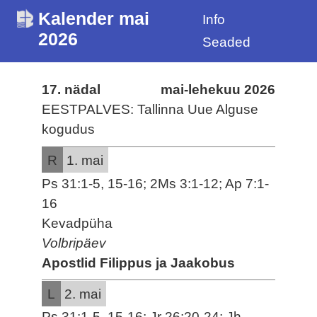
Kalender mai
Info
2026
Seaded
17. nädal
mai-lehekuu 2026
EESTPALVES: Tallinna Uue Alguse
kogudus
R
1. mai
Ps 31:1-5, 15-16; 2Ms 3:1-12; Ap 7:1-
16
Kevadpüha
Volbripäev
Apostlid Filippus ja Jaakobus
L
2. mai
Ps 31:1-5, 15-16; Jr 26:20-24; Jh