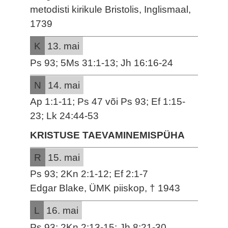
metodisti kirikule Bristolis, Inglismaal,
1739
K
13. mai
Ps 93; 5Ms 31:1-13; Jh 16:16-24
N
14. mai
Ap 1:1-11; Ps 47 või Ps 93; Ef 1:15-
23; Lk 24:44-53
KRISTUSE TAEVAMINEMISPÜHA
R
15. mai
Ps 93; 2Kn 2:1-12; Ef 2:1-7
Edgar Blake, ÜMK piiskop, † 1943
L
16. mai
Ps 93; 2Kn 2:13-15; Jh 8:21-30