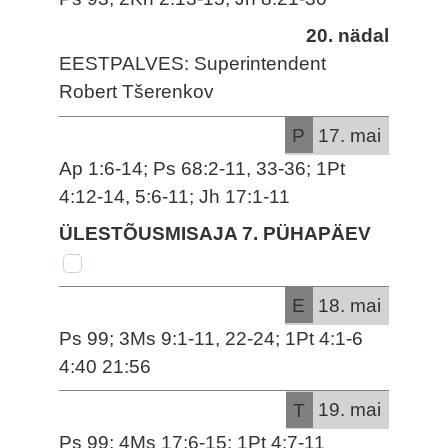
20. nädal
EESTPALVES: Superintendent
Robert Tšerenkov
P
17. mai
Ap 1:6-14; Ps 68:2-11, 33-36; 1Pt
4:12-14, 5:6-11; Jh 17:1-11
ÜLESTÕUSMISAJA 7. PÜHAPÄEV
E
18. mai
Ps 99; 3Ms 9:1-11, 22-24; 1Pt 4:1-6
4:40 21:56
T
19. mai
Ps 99; 4Ms 17:6-15; 1Pt 4:7-11