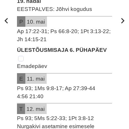
19. nädal
EESTPALVES: Jõhvi kogudus
P
10. mai
Ap 17:22-31; Ps 66:8-20; 1Pt 3:13-22;
Jh 14:15-21
ÜLESTÕUSMISAJA 6. PÜHAPÄEV
Emadepäev
E
11. mai
Ps 93; 1Ms 9:8-17; Ap 27:39-44
4:56 21:40
T
12. mai
Ps 93; 5Ms 5:22-33; 1Pt 3:8-12
Nurgakivi asetamine esimesele