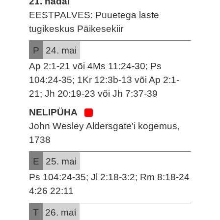
21. nädal
EESTPALVES: Puuetega laste
tugikeskus Päikesekiir
P
24. mai
Ap 2:1-21 või 4Ms 11:24-30; Ps
104:24-35; 1Kr 12:3b-13 või Ap 2:1-
21; Jh 20:19-23 või Jh 7:37-39
NELIPÜHA
John Wesley Aldersgate'i kogemus,
1738
E
25. mai
Ps 104:24-35; Jl 2:18-3:2; Rm 8:18-24
4:26 22:11
T
26. mai