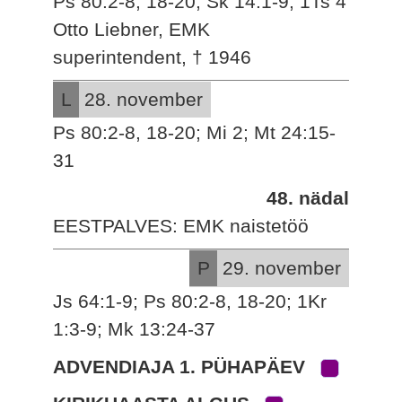
Ps 80:2-8, 18-20; Sk 14:1-9; 1Ts 4
Otto Liebner, EMK
superintendent, † 1946
L
28. november
Ps 80:2-8, 18-20; Mi 2; Mt 24:15-
31
48. nädal
EESTPALVES: EMK naistetöö
P
29. november
Js 64:1-9; Ps 80:2-8, 18-20; 1Kr
1:3-9; Mk 13:24-37
ADVENDIAJA 1. PÜHAPÄEV