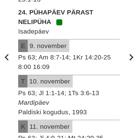
24. PÜHAPÄEV PÄRAST
NELIPÜHA
Isadepäev
E
9. november
Ps 63; Am 8:7-14; 1Kr 14:20-25
8:00 16:09
T
10. november
Ps 63; Jl 1:1-14; 1Ts 3:6-13
Mardipäev
Paldiski kogudus, 1993
K
11. november
Ps 63; Jl 4:9-21; Mt 24:29-35