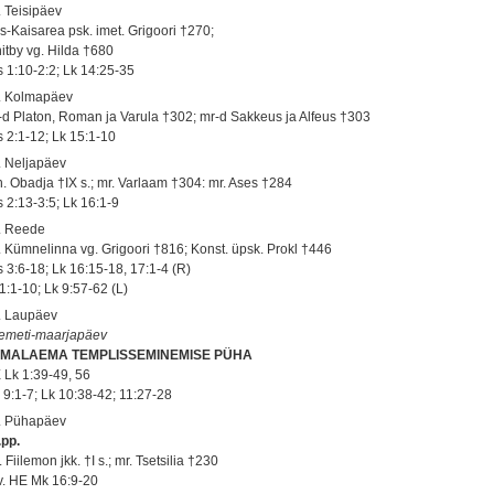
. Teisipäev
s-Kaisarea psk. imet. Grigoori †270;
itby vg. Hilda †680
s 1:10-2:2; Lk 14:25-35
. Kolmapäev
-d Platon, Roman ja Varula †302; mr-d Sakkeus ja Alfeus †303
s 2:1-12; Lk 15:1-10
. Neljapäev
h. Obadja †IX s.; mr. Varlaam †304: mr. Ases †284
s 2:13-3:5; Lk 16:1-9
. Reede
. Kümnelinna vg. Grigoori †816; Konst. üpsk. Prokl †446
s 3:6-18; Lk 16:15-18, 17:1-4 (R)
1:1-10; Lk 9:57-62 (L)
. Laupäev
emeti-maarjapäev
MALAEMA TEMPLISSEMINEMISE PÜHA
 Lk 1:39-49, 56
 9:1-7; Lk 10:38-42; 11:27-28
. Pühapäev
.pp.
 Fiilemon jkk. †I s.; mr. Tsetsilia †230
 v. HE Mk 16:9-20