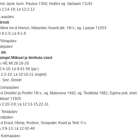
nst. üpsk. tunn. Paulus †350; Hutõni vg. Varlaam †1192
s 2:14-19; Lk 12:2-12
 Laupäev
drosk
itine mr-d Hieron, Nikander, Ksanti jkk. †III s.; vg. Laasar †1053
 8:1-5; Lk 9:1-6
 Pühapäev
adepäev
 pp.
aingel Miikael ja ilmihuta väed
 v. HE Mt 28:16-20
2:4-10; Lk 8:41-56 (pp.)
 2:2-10; Lk 10:16-21 (inglid)
. Smr. Dimitri
 Esmaspäev
d Onisifor ja Porfiiri †III s.; vg. Matroona †492; vg. Teoktista †881; Egiina psk. imet.
ktaari †1920
s 2:20-3:8; Lk 12:13-15,22-31
. Teisipäev
rdipäev
d Erast, Olimp, Rodion, Sosipater, Kvart ja Terti †I s.
s 3:9-13; Lk 12:42-48
. Kolmapäev