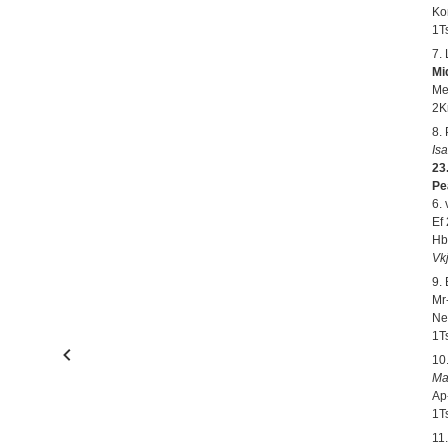
Ko
1T
7.
Mi
Mel
2Kr
8.
Is
23.
Pe
6.
Ef 
Hb
Vkj
9.
Mr-
Ne
1T
10
Ma
Ap-
1T
11