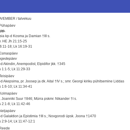
VEMBER / talvekuu
 Pühapäev
.pp.
sia kp-d Kosma ja Damian †III s.
 v. HE Jh 21:15-25
 6:11-18; Lk 16:19-31
 Esmaspäev
ngedepäev
-d Akindin, Anempodist, Elpidifor jkk. †345
s 1:1-5; Lk 11:29-33
 Teisipäev
d Akepsima, pr. Joosep ja dk. Aital †IV s.; smr. Georgi kiriku pühitsemine Liddas
s 1:6-10; Lk 11:34-41
 Kolmapäev
. Joanniki Suur †846; Mürra pskmr. Nikander †I s.
s 2:1-8; Lk 11:42-46
 Neljapäev
-d Galaktion ja Epistimia †III s.; Novgorodi üpsk. Joona †1470
s 2:9-14; Lk 11:47-12:1
 Reede