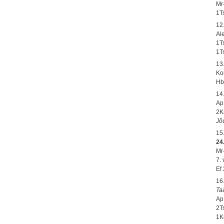
Mr
1T
12
Al
1Ts
1T
13
Ko
Hb
14
Ap.
2K
Jõ
15
24.
Mr
7.
Ef
16
Ta
Ap.
2T
1Kr