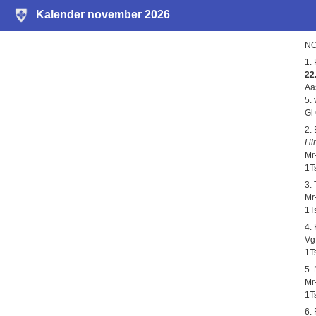
Kalender november 2026
NO
1.
22
Aa
5.
Gl
2.
Hi
Mr
1T
3.
Mr-
1T
4.
Vg
1T
5.
Mr
1T
6.