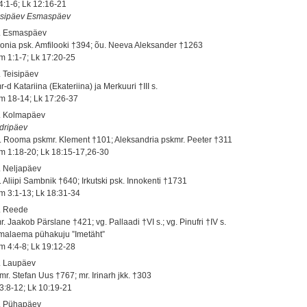
 4:1-6; Lk 12:16-21
isipäev Esmaspäev
. Esmaspäev
oonia psk. Amfilooki †394; õu. Neeva Aleksander †1263
m 1:1-7; Lk 17:20-25
. Teisipäev
-d Katariina (Ekateriina) ja Merkuuri †III s.
m 18-14; Lk 17:26-37
. Kolmapäev
dripäev
. Rooma pskmr. Klement †101; Aleksandria pskmr. Peeter †311
m 1:18-20; Lk 18:15-17,26-30
. Neljapäev
. Aliipi Sambnik †640; Irkutski psk. Innokenti †1731
m 3:1-13; Lk 18:31-34
. Reede
. Jaakob Pärslane †421; vg. Pallaadi †VI s.; vg. Pinufri †IV s.
malaema pühakuju ”Imetäht”
m 4:4-8; Lk 19:12-28
. Laupäev
mr. Stefan Uus †767; mr. Irinarh jkk. †303
 3:8-12; Lk 10:19-21
. Pühapäev