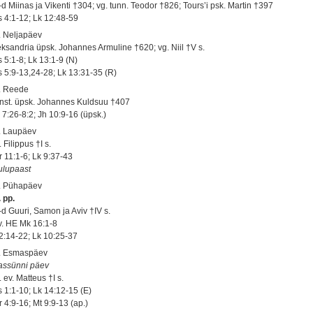
-d Miinas ja Vikenti †304; vg. tunn. Teodor †826; Tours’i psk. Martin †397
s 4:1-12; Lk 12:48-59
. Neljapäev
eksandria üpsk. Johannes Armuline †620; vg. Niil †V s.
 5:1-8; Lk 13:1-9 (N)
s 5:9-13,24-28; Lk 13:31-35 (R)
. Reede
nst. üpsk. Johannes Kuldsuu †407
 7:26-8:2; Jh 10:9-16 (üpsk.)
. Laupäev
 Filippus †I s.
r 11:1-6; Lk 9:37-43
ulupaast
. Pühapäev
 pp.
-d Guuri, Samon ja Aviv †IV s.
 v. HE Mk 16:1-8
 2:14-22; Lk 10:25-37
. Esmaspäev
assünni päev
 ev. Matteus †I s.
s 1:1-10; Lk 14:12-15 (E)
 4:9-16; Mt 9:9-13 (ap.)