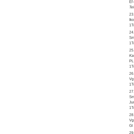
Ef
Te
23
Ik
1T
24
Smr
1T
25
Ka
PL
1T
26
Vg
1T
27
Smr
Ju
1T
28
Vg
Gl
29