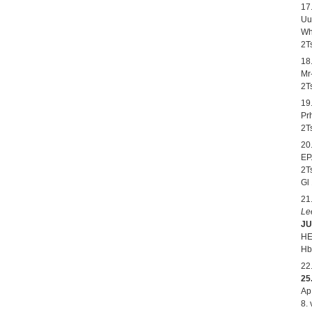
17
Uu
Wh
2T
18
Mr
2T
19
Pr
2T
20
EP
2T
Gl 
21
Le
JU
HE
Hb
22
25
Ap.
8.