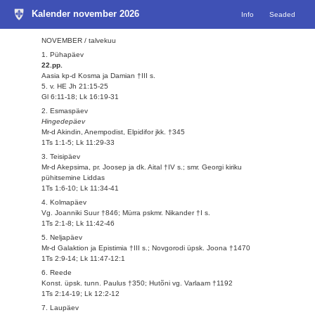
Kalender november 2026
Info
Seaded
NOVEMBER / talvekuu
1. Pühapäev
22.pp.
Aasia kp-d Kosma ja Damian †III s.
5. v. HE Jh 21:15-25
Gl 6:11-18; Lk 16:19-31
2. Esmaspäev
Hingedepäev
Mr-d Akindin, Anempodist, Elpidifor jkk. †345
1Ts 1:1-5; Lk 11:29-33
3. Teisipäev
Mr-d Akepsima, pr. Joosep ja dk. Aital †IV s.; smr. Georgi kiriku
pühitsemine Liddas
1Ts 1:6-10; Lk 11:34-41
4. Kolmapäev
Vg. Joanniki Suur †846; Mürra pskmr. Nikander †I s.
1Ts 2:1-8; Lk 11:42-46
5. Neljapäev
Mr-d Galaktion ja Epistimia †III s.; Novgorodi üpsk. Joona †1470
1Ts 2:9-14; Lk 11:47-12:1
6. Reede
Konst. üpsk. tunn. Paulus †350; Hutõni vg. Varlaam †1192
1Ts 2:14-19; Lk 12:2-12
7. Laupäev