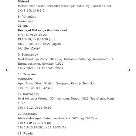
Midrosk
Melitine mr-d Hieron, Nikander, Ksanti jkk. †III s.; vg. Laasar †1053
2Kr 8:1-5; Lk 9:1-6
8. Pühapäev
Isadepäev
23. pp.
Peaingel Miikael ja ilmihuta väed
6. v. HE Mt 28:16-20
Ef 2:4-10; Lk 8:41-56 (pp.)
Hb 2:2-10; Lk 10:16-21 (inglid)
Vkj. Smr. Dimitri
9. Esmaspäev
Mr-d Onisifor ja Porfiiri †III s.; vg. Matroona †492; vg. Teoktista †881;
Egiina psk. imet. Nektaari †1920
1Ts 2:20-3:8; Lk 12:13-15,22-31
10. Teisipäev
Mardipäev
Ap-d Erast, Olimp, Rodion, Sosipater, Kvart ja Terti †I s.
1Ts 3:9-13; Lk 12:42-48
11. Kolmapäev
Mr-d Miinas ja Vikenti †304; vg. tunn. Teodor †826; Tours’i psk. Martin
†397
1Ts 4:1-12; Lk 12:48-59
12. Neljapäev
Aleksandria üpsk. Johannes Armuline †620; vg. Niil †V s.
1Ts 5:1-8; Lk 13:1-9 (N)
1Ts 5:9-13,24-28; Lk 13:31-35 (R)
13. Reede