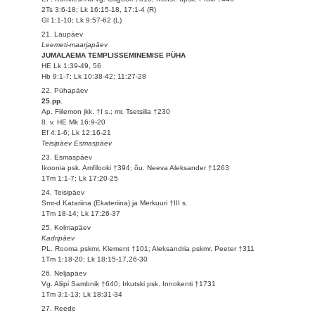
2Ts 3:6-18; Lk 16:15-18, 17:1-4 (R)
Gl 1:1-10; Lk 9:57-62 (L)
21. Laupäev
Leemeti-maarjapäev
JUMALAEMA TEMPLISSEMINEMISE PÜHA
HE Lk 1:39-49, 56
Hb 9:1-7; Lk 10:38-42; 11:27-28
22. Pühapäev
25.pp.
Ap. Fiilemon jkk. †I s.; mr. Tsetsilia †230
8. v. HE Mk 16:9-20
Ef 4:1-6; Lk 12:16-21
Teisipäev Esmaspäev
23. Esmaspäev
Ikoonia psk. Amfilooki †394; õu. Neeva Aleksander †1263
1Tm 1:1-7; Lk 17:20-25
24. Teisipäev
Smr-d Katariina (Ekateriina) ja Merkuuri †III s.
1Tm 18-14; Lk 17:26-37
25. Kolmapäev
Kadripäev
PL. Rooma pskmr. Klement †101; Aleksandria pskmr. Peeter †311
1Tm 1:18-20; Lk 18:15-17,26-30
26. Neljapäev
Vg. Aliipi Sambnik †640; Irkutski psk. Innokenti †1731
1Tm 3:1-13; Lk 18:31-34
27. Reede