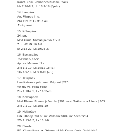
Konst. üpsk. Johannes Kuldsuu †407
Hb 7:26-8:2; Jh 10:9-16 (üpsk.)
14. Laupäev
Ap. Filippus †I s.
2Kr 11:1-6; Lk 9:37-43
Jõulupaast
15. Pühapäev
24. pp.
Mr-d Guuri, Samon ja Aviv †IV s.
7. v. HE Mk 16:1-8
Ef 2:14-22; Lk 10:25-37
16. Esmaspäev
Taassünni päev
Ap. ev. Matteus †I s.
2Ts 1:1-10; Lk 14:12-15 (E)
1Kr 4:9-16; Mt 9:9-13 (ap.)
17. Teisipäev
Uus-Kaisarea psk. imet. Grigoori †270;
Whitby vg. Hilda †680
2Ts 1:10-2:2; Lk 14:25-35
18. Kolmapäev
Mr-d Platon, Roman ja Varula †302; mr-d Sakkeus ja Alfeus †303
2Ts 2:1-12; Lk 15:1-10
19. Neljapäev
Prh. Obadja †IX s.; mr. Varlaam †304: mr. Ases †284
2Ts 2:13-3:5; Lk 16:1-9
20. Reede
EP. Kümnelinna vg. Grigoori †816; Konst. üpsk. Prokl †446