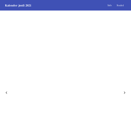
Kalender juuli 2021
Info
Seaded