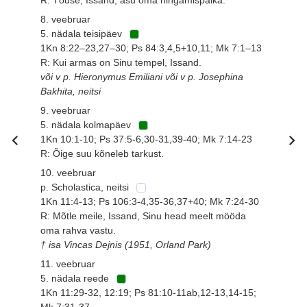
8. veebruar
5. nädala teisipäev
1Kn 8:22–23,27–30; Ps 84:3,4,5+10,11; Mk 7:1–13
R: Kui armas on Sinu tempel, Issand.
või v p. Hieronymus Emiliani või v p. Josephina
Bakhita, neitsi
9. veebruar
5. nädala kolmapäev
1Kn 10:1-10; Ps 37:5-6,30-31,39-40; Mk 7:14-23
R: Õige suu kõneleb tarkust.
10. veebruar
p. Scholastica, neitsi
1Kn 11:4-13; Ps 106:3-4,35-36,37+40; Mk 7:24-30
R: Mõtle meile, Issand, Sinu head meelt mööda
oma rahva vastu.
† isa Vincas Dejnis (1951, Orland Park)
11. veebruar
5. nädala reede
1Kn 11:29-32, 12:19; Ps 81:10-11ab,12-13,14-15;
Mk 7:31-37