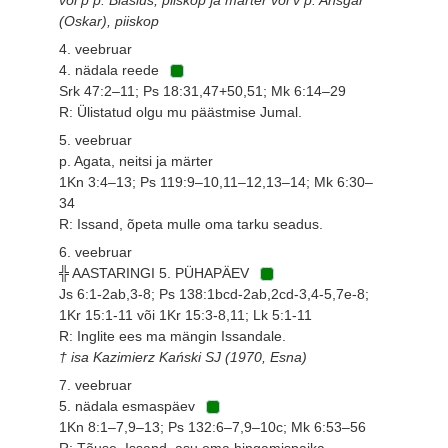
(Oskar), piiskop
4. veebruar
4. nädala reede
Srk 47:2–11; Ps 18:31,47+50,51; Mk 6:14–29
R: Ülistatud olgu mu päästmise Jumal.
5. veebruar
p. Agata, neitsi ja märter
1Kn 3:4–13; Ps 119:9–10,11–12,13–14; Mk 6:30–
34
R: Issand, õpeta mulle oma tarku seadus.
6. veebruar
╬ AASTARINGI 5. PÜHAPÄEV
Js 6:1-2ab,3-8; Ps 138:1bcd-2ab,2cd-3,4-5,7e-8;
1Kr 15:1-11 või 1Kr 15:3-8,11; Lk 5:1-11
R: Inglite ees ma mängin Issandale.
† isa Kazimierz Kański SJ (1970, Esna)
7. veebruar
5. nädala esmaspäev
1Kn 8:1–7,9–13; Ps 132:6–7,9–10c; Mk 6:53–56
R: Tõuse, Issand, asu oma hingamispaika.