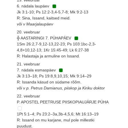
6. nädala laupäev
Jk 3:1-10; Ps 12:2-3,4-5,7-8; Mk 9:2-13
R: Sina, Issand, kaitsed meid.
või v Maarjalaupäev
20. veebruar
╬ AASTARINGI 7. PÜHAPÄEV
1Sm 26:2,7-9,12-13,22-23; Ps 103:1bc-2,3-
4,8+10,12-13; 1Kr 15:45-49; Lk 6:27-38
R: Halastaja ja armuline on Issand.
21. veebruar
7. nädala esmaspäev
Jk 3:13–18; Ps 19:8,9,10,15; Mk 9:14–29
R: Issanda käsud on südame rõõm.
või v p. Petrus Damianus, piiskop ja Kiriku doktor
22. veebruar
P. APOSTEL PEETRUSE PIISKOPIAUJÄRJE PÜHA
1Pt 5:1–4; Ps 23:2–3a,3b-4,5,6; Mt 16:13–19
R: Issand on mu karjane, mul pole millestki
puudust.