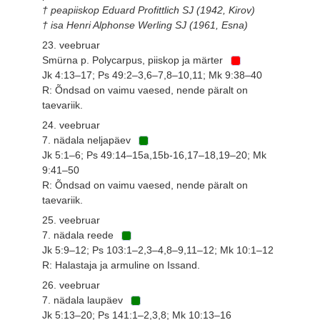
† peapiiskop Eduard Profittlich SJ (1942, Kirov)
† isa Henri Alphonse Werling SJ (1961, Esna)
23. veebruar
Smürna p. Polycarpus, piiskop ja märter
Jk 4:13–17; Ps 49:2–3,6–7,8–10,11; Mk 9:38–40
R: Õndsad on vaimu vaesed, nende päralt on
taevariik.
24. veebruar
7. nädala neljapäev
Jk 5:1–6; Ps 49:14–15a,15b-16,17–18,19–20; Mk
9:41–50
R: Õndsad on vaimu vaesed, nende päralt on
taevariik.
25. veebruar
7. nädala reede
Jk 5:9–12; Ps 103:1–2,3–4,8–9,11–12; Mk 10:1–12
R: Halastaja ja armuline on Issand.
26. veebruar
7. nädala laupäev
Jk 5:13–20; Ps 141:1–2,3,8; Mk 10:13–16