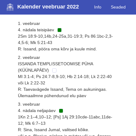
Kalender veebruar 2022
Info
Seaded
1. veebruar
4. nädala teisipäev
2Sm 18:9-10,14b,24-25a,31-19:3; Ps 86:1bc-2,3-
4,5-6; Mk 5:21-43
R: Issand, pööra oma kõrv ja kuule mind.
2. veebruar
ISSANDA TEMPLISSETOOMISE PÜHA
(KÜÜNLAPÄEV)
Ml 3:1-4; Ps 24:7-8,9-10; Hb 2:14-18; Lk 2:22-40
või Lk 2:22-32
R: Taevavägede Issand, Tema on aukuningas.
Ülemaailmne pühendunud elu päev
3. veebruar
4. nädala neljapäev
1Kn 2:1–4,10–12; [Ps] 1Aj 29:10cde-11abc,11de-
12; Mk 6:7–13
R: Sina, Issand Jumal, valitsed kõike.
või p p. Blasius, piiskop ja märter või v p. Ansgar