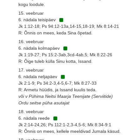
kogu loodule.
15. veebruar
6. nädala teisipäev
Jk 1:12-18; Ps 94:12-13a,14-15,18-19; Mk 8:14-21
R: Õnnis on mees, keda Sina õpetad.
16. veebruar
6. nädala kolmapäev
Jk 1:19-27; Ps 15:2-3ab,3cd-4ab,5; Mk 8:22-26
R: Õige tuleb külla Sinu kotta, Issand.
17. veebruar
6. nädala neljapäev
Jk 2:1-9; Ps 34:2-3,4-5,6-7; Mk 8:27-33
R: Armetu hüüdis, ja Issand kuulis teda.
või v Pühima Neitsi Maarja Teenijate (Serviitide)
Ordu seitse püha asutajat
18. veebruar
6. nädala reede
Jk 2:14-24,26; Ps 112:1-2,3-4,5-6; Mk 8:34-9:1
R: Õnnis on mees, kellele meeldivad Jumala käsud.
19. veebruar