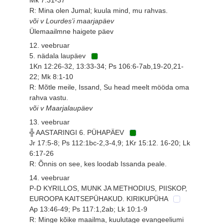
R: Mina olen Jumal; kuula mind, mu rahvas.
või v Lourdes’i maarjapäev
Ülemaailmne haigete päev
12. veebruar
5. nädala laupäev
1Kn 12:26-32, 13:33-34; Ps 106:6-7ab,19-20,21-
22; Mk 8:1-10
R: Mõtle meile, Issand, Su head meelt mööda oma
rahva vastu.
või v Maarjalaupäev
13. veebruar
╬ AASTARINGI 6. PÜHAPÄEV
Jr 17:5-8; Ps 112:1bc-2,3-4,9; 1Kr 15:12. 16-20; Lk
6:17-26
R: Õnnis on see, kes loodab Issanda peale.
14. veebruar
P-D KYRILLOS, MUNK JA METHODIUS, PIISKOP,
EUROOPA KAITSEPÜHAKUD. KIRIKUPÜHA
Ap 13:46-49; Ps 117:1,2ab; Lk 10:1-9
R: Minge kõike maailma, kuulutage evangeeliumi