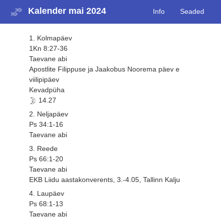
Kalender mai 2024
Info
Seaded
1. Kolmapäev
1Kn 8:27-36
Taevane abi
Apostlite Filippuse ja Jaakobus Noorema päev e
viilipipäev
Kevadpüha
14.27
2. Neljapäev
Ps 34:1-16
Taevane abi
3. Reede
Ps 66:1-20
Taevane abi
EKB Liidu aastakonverents, 3.-4.05, Tallinn Kalju
4. Laupäev
Ps 68:1-13
Taevane abi