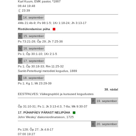
Karl Kuum, EMK pastor, *1867
06:44 19:48
23:39
T
14. september
4Ms 21:4b-9; Ps 98:1-5; 1Kr 1:18-24; Jh 3:13-17
Ristiülendamise püha
K
15. september
Ps 73:21-28; Õp 29; Jh 7:25-36
N
16. september
Ps 1; Õp 30:1-10; 1Kr 2:1-5
R
17. september
Ps 1; Õp 30:18-33; Rm 11:25-32
Sankt-Peterburgi metodisti kogudus, 1889
L
18. september
Ps 1; Kg 1; Mt 23:29-39
38. nädal
EESTPALVES: Väikegrupitöö ja kursused kogudustes
P
19. september
Õp 31:10-31; Ps 1; Jk 3:13-4:3, 7-8a; Mk 9:30-37
17. PÜHAPÄEV PÄRAST NELIPÜHA
John Wesley’ diakoniordinatsioon, 1725
E
20. september
Ps 128; Õp 27; Jk 4:8-17
07:00 19:27