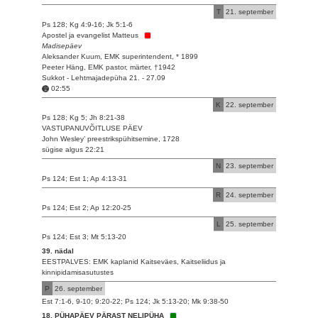
T
21. september
Ps 128; Kg 4:9-16; Jk 5:1-6
Apostel ja evangelist Matteus
Madisepäev
Aleksander Kuum, EMK superintendent, * 1899
Peeter Häng, EMK pastor, märter, †1942
Sukkot - Lehtmajadepüha 21. - 27.09
02:55
K
22. september
Ps 128; Kg 5; Jh 8:21-38
VASTUPANUVÕITLUSE PÄEV
John Wesley’ preestrikspühitsemine, 1728
sügise algus 22:21
N
23. september
Ps 124; Est 1; Ap 4:13-31
R
24. september
Ps 124; Est 2; Ap 12:20-25
L
25. september
Ps 124; Est 3; Mt 5:13-20
39. nädal
EESTPALVES: EMK kaplanid Kaitseväes, Kaitseliidus ja
kinnipidamisasutustes
P
26. september
Est 7:1-6, 9-10; 9:20-22; Ps 124; Jk 5:13-20; Mk 9:38-50
18. PÜHAPÄEV PÄRAST NELIPÜHA