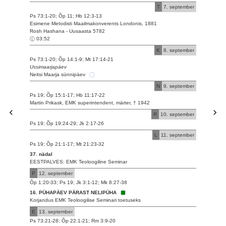
T
7. september
Ps 73:1-20; Õp 11; Hb 12:3-13
Esimene Metodisti Maailmakonverents Londonis, 1881
Rosh Hashana - Uusaasta 5782
03:52
K
8. september
Ps 73:1-20; Õp 14:1-9; Mt 17:14-21
Ussimaarjapäev
Neitsi Maarja sünnipäev
N
9. september
Ps 19; Õp 15:1-17; Hb 11:17-22
Martin Prikask, EMK superintendent, märter, † 1942
R
10. september
Ps 19; Õp 19:24-29; Jk 2:17-26
L
11. september
Ps 19; Õp 21:1-17; Mt 21:23-32
37. nädal
EESTPALVES: EMK Teoloogiline Seminar
P
12. september
Õp 1:20-33; Ps 19; Jk 3:1-12; Mk 8:27-38
16. PÜHAPÄEV PÄRAST NELIPÜHA
Korjandus EMK Teoloogilise Seminari toetuseks
E
13. september
Ps 73:21-28; Õp 22:1-21; Rm 3:9-20