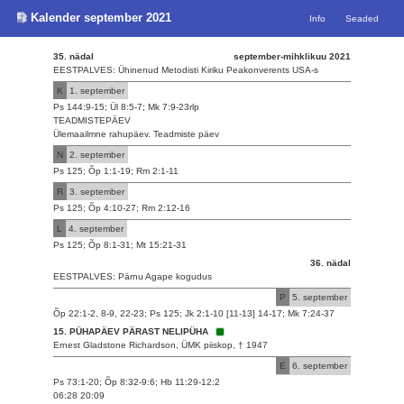
Kalender september 2021
Info
Seaded
35. nädal
september-mihklikuu 2021
EESTPALVES: Ühinenud Metodisti Kiriku Peakonverents USA-s
K
1. september
Ps 144:9-15; Ül 8:5-7; Mk 7:9-23rlp
TEADMISTEPÄEV
Ülemaailmne rahupäev. Teadmiste päev
N
2. september
Ps 125; Õp 1:1-19; Rm 2:1-11
R
3. september
Ps 125; Õp 4:10-27; Rm 2:12-16
L
4. september
Ps 125; Õp 8:1-31; Mt 15:21-31
36. nädal
EESTPALVES: Pärnu Agape kogudus
P
5. september
Õp 22:1-2, 8-9, 22-23; Ps 125; Jk 2:1-10 [11-13] 14-17; Mk 7:24-37
15. PÜHAPÄEV PÄRAST NELIPÜHA
Ernest Gladstone Richardson, ÜMK piiskop, † 1947
E
6. september
Ps 73:1-20; Õp 8:32-9:6; Hb 11:29-12:2
06:28 20:09