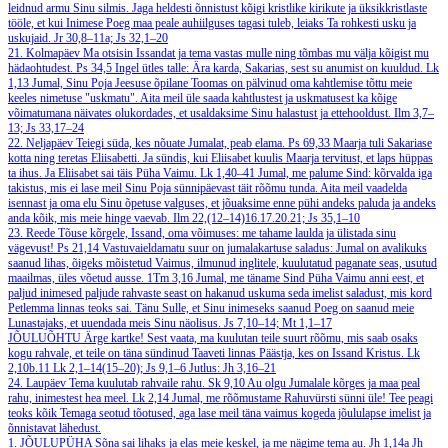
leidnud armu Sinu silmis. Jaga heldesti õnnistust kõigi kristlike kirikute ja üksikkristlaste
tööle, et kui Inimese Poeg maa peale auhiilguses tagasi tuleb, leiaks Ta rohkesti usku ja
uskujaid.
Jr 30,8–11a; Js 32,1–20
21. Kolmapäev
Ma otsisin Issandat ja tema vastas mulle ning tõmbas mu välja kõigist mu
hädaohtudest.
Ps 34,5
Ingel ütles talle: Ära karda, Sakarias, sest su anumist on kuuldud.
Lk
1,13
Jumal, Sinu Poja Jeesuse õpilane Toomas on pälvinud oma kahtlemise tõttu meie
keeles nimetuse "uskmatu". Aita meil üle saada kahtlustest ja uskmatusest ka kõige
võimatumana näivates olukordades, et usaldaksime Sinu halastust ja ettehooldust.
Ilm 3,7–
13; Js 33,17–24
22. Neljapäev
Teiegi süda, kes nõuate Jumalat, peab elama.
Ps 69,33
Maarja tuli Sakariase
kotta ning teretas Eliisabetti. Ja sündis, kui Eliisabet kuulis Maarja tervitust, et laps hüppas
ta ihus. Ja Eliisabet sai täis Püha Vaimu.
Lk 1,40–41
Jumal, me palume Sind: kõrvalda iga
takistus, mis ei lase meil Sinu Poja sünnipäevast täit rõõmu tunda. Aita meil vaadelda
isennast ja oma elu Sinu õpetuse valguses, et jõuaksime enne pühi andeks paluda ja andeks
anda kõik, mis meie hinge vaevab.
Ilm 22,(12–14)16.17.20.21; Js 35,1–10
23. Reede
Tõuse kõrgele, Issand, oma võimuses: me tahame laulda ja ülistada sinu
vägevust!
Ps 21,14
Vastuvaieldamatu suur on jumalakartuse saladus: Jumal on avalikuks
saanud lihas, õigeks mõistetud Vaimus, ilmunud inglitele, kuulutatud paganate seas, usutud
maailmas, üles võetud ausse.
1Tm 3,16
Jumal, me täname Sind Püha Vaimu anni eest, et
paljud inimesed paljude rahvaste seast on hakanud uskuma seda imelist saladust, mis kord
Petlemma linnas teoks sai. Tänu Sulle, et Sinu inimeseks saanud Poeg on saanud meie
Lunastajaks, et uuendada meis Sinu näolisus.
Js 7,10–14; Mt 1,1–17
JÕULUÕHTU
Ärge kartke! Sest vaata, ma kuulutan teile suurt rõõmu, mis saab osaks
kogu rahvale, et teile on täna sündinud Taaveti linnas Päästja, kes on Issand Kristus.
Lk
2,10b.11
Lk 2,1–14(15–20); Js 9,1–6
Jutlus: Jh 3,16–21
24. Laupäev
Tema kuulutab rahvaile rahu.
Sk 9,10
Au olgu Jumalale kõrges ja maa peal
rahu, inimestest hea meel.
Lk 2,14
Jumal, me rõõmustame Rahuvürsti sünni üle! Tee peagi
teoks kõik Temaga seotud tõotused, aga lase meil täna vaimus kogeda jõululapse imelist ja
õnnistavat lähedust.
1. JÕULUPÜHA
Sõna sai lihaks ja elas meie keskel, ja me nägime tema au.
Jh 1,14a
Jh