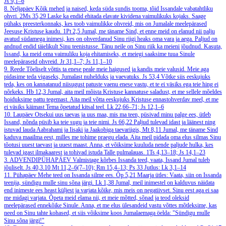
Js 9,1–6
8. Neljapäev
Kõik mehed ja naised, keda süda sundis tooma, tõid Issandale vabatahtliku
ohvri.
2Ms 35,29
Laske ka endid ehitada elavate kividena vaimulikuks kojaks. Saage
pühaks preesterkonnaks, kes toob vaimulikke ohvreid, mis on Jumalale meelepärased
Jeesuse Kristuse kaudu.
1Pt 2,5
Jumal, me täname Sind, et enne meid on elanud nii palju
avatud südamega inimesi, kes on ohverdanud Sinu riigi heaks oma vara ja aega. Paljud on
andnud endid täielikult Sinu teenistusse. Tänu neile on Sinu riik ka meieni jõudnud. Kasuta,
Issand, ka meid oma vaimuliku koja ehitamiseks, et meiegi saaksime tuua Sinule
meelepäraseid ohvreid.
Jr 31,1–7; Js 11,1–10
9. Reede
Tõeliselt võttis ta enese peale meie haigused ja kandis meie valusid. Meie aga
pidasime teda vigaseks, Jumalast nuhelduks ja vaevatuks.
Js 53,4
Võtke siis eeskujuks
teda, kes on kannatanud niisugust patuste vaenu enese vastu, et te ei väsiks ega teie hing ei
nõrkeks.
Hb 12,3
Jumal, aita meil mõista Kristuse kannatuse saladust, et me sellele mõeldes
hoiduksime pattu tegemast. Aita meil võtta eeskujuks Kristuse ennastohverdav meel, et me
ei väsiks käimast Tema õpetatud kitsal teel.
Lk 22,66–71; Js 12,1–6
10. Laupäev
Otsekui uus taevas ja uus maa, mis ma teen, püsivad minu palge ees, ütleb
Issand, nõnda püsib ka teie sugu ja teie nimi.
Js 66,22
Paljud tulevad idast ja läänest ning
istuvad lauda Aabrahami ja Iisaki ja Jaakobiga taevariigis,
Mt 8,11
Jumal, me täname Sind
kaduva maailma eest, milles me tohime praegu elada. Aita meil pidada oma elus silmas Sinu
tõotusi uuest taevast ja uuest maast. Anna, et võiksime kuuluda nende paljude hulka, kes
tulevad igast ilmakaarest ja tohivad istuda Talle pulmalauas.
1Ts 4,13–18; Js 14,1–23
3. ADVENDIPÜHAPÄEV
Valmistage kõrbes Issanda teed, vaata, Issand Jumal tuleb
jõuliselt.
Js 40,3.10
Mt 11,2–6(7–10); Rm 15,4–13; Ps 33
Jutlus: Lk 3,1–14
11. Pühapäev
Mehe teed on Issanda silme ees.
Õp 5,21
Maarja ütles: Vaata, siin on Issanda
teenija, sündigu mulle sinu sõna järgi.
Lk 1,38
Jumal, meil inimestel on kalduvus näidata
end inimeste ees heast küljest ja varjata kõike, mis meis on negatiivset. Sinu eest aga ei saa
me midagi varjata. Õpeta meid elama nii, et meie mõtted, sõnad ja teod oleksid
meelepärased ennekõike Sinule. Anna, et me elus ülesandeid vastu võttes mõtleksime, kas
need on Sinu tahte kohased, et siis võiksime koos Jumalaemaga öelda: "Sündigu mulle
Sinu sõna järgi!"