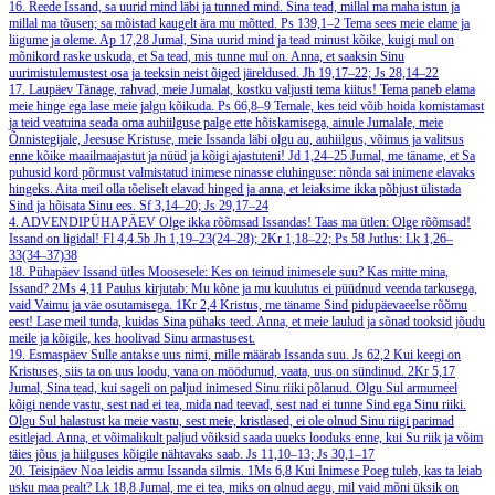
16. Reede
Issand, sa uurid mind läbi ja tunned mind. Sina tead, millal ma maha istun ja
millal ma tõusen; sa mõistad kaugelt ära mu mõtted.
Ps 139,1–2
Tema sees meie elame ja
liigume ja oleme.
Ap 17,28
Jumal, Sina uurid mind ja tead minust kõike, kuigi mul on
mõnikord raske uskuda, et Sa tead, mis tunne mul on. Anna, et saaksin Sinu
uurimistulemustest osa ja teeksin neist õiged järeldused.
Jh 19,17–22; Js 28,14–22
17. Laupäev
Tänage, rahvad, meie Jumalat, kostku valjusti tema kiitus! Tema paneb elama
meie hinge ega lase meie jalgu kõikuda.
Ps 66,8–9
Temale, kes teid võib hoida komistamast
ja teid veatuina seada oma auhiilguse palge ette hõiskamisega, ainule Jumalale, meie
Õnnistegijale, Jeesuse Kristuse, meie Issanda läbi olgu au, auhiilgus, võimus ja valitsus
enne kõike maailmaajastut ja nüüd ja kõigi ajastuteni!
Jd 1,24–25
Jumal, me täname, et Sa
puhusid kord põrmust valmistatud inimese ninasse eluhinguse: nõnda sai inimene elavaks
hingeks. Aita meil olla tõeliselt elavad hinged ja anna, et leiaksime ikka põhjust ülistada
Sind ja hõisata Sinu ees.
Sf 3,14–20; Js 29,17–24
4. ADVENDIPÜHAPÄEV
Olge ikka rõõmsad Issandas! Taas ma ütlen: Olge rõõmsad!
Issand on ligidal!
Fl 4,4.5b
Jh 1,19–23(24–28); 2Kr 1,18–22; Ps 58
Jutlus: Lk 1,26–
33(34–37)38
18. Pühapäev
Issand ütles Moosesele: Kes on teinud inimesele suu? Kas mitte mina,
Issand?
2Ms 4,11
Paulus kirjutab: Mu kõne ja mu kuulutus ei püüdnud veenda tarkusega,
vaid Vaimu ja väe osutamisega.
1Kr 2,4
Kristus, me täname Sind pidupäevaeelse rõõmu
eest! Lase meil tunda, kuidas Sina pühaks teed. Anna, et meie laulud ja sõnad tooksid jõudu
meile ja kõigile, kes hoolivad Sinu armastusest.
19. Esmaspäev
Sulle antakse uus nimi, mille määrab Issanda suu.
Js 62,2
Kui keegi on
Kristuses, siis ta on uus loodu, vana on möödunud, vaata, uus on sündinud.
2Kr 5,17
Jumal, Sina tead, kui sageli on paljud inimesed Sinu riiki põlanud. Olgu Sul armumeel
kõigi nende vastu, sest nad ei tea, mida nad teevad, sest nad ei tunne Sind ega Sinu riiki.
Olgu Sul halastust ka meie vastu, sest meie, kristlased, ei ole olnud Sinu riigi parimad
esitlejad. Anna, et võimalikult paljud võiksid saada uueks looduks enne, kui Su riik ja võim
täies jõus ja hiilguses kõigile nähtavaks saab.
Js 11,10–13; Js 30,1–17
20. Teisipäev
Noa leidis armu Issanda silmis.
1Ms 6,8
Kui Inimese Poeg tuleb, kas ta leiab
usku maa pealt?
Lk 18,8
Jumal, me ei tea, miks on olnud aegu, mil vaid mõni üksik on