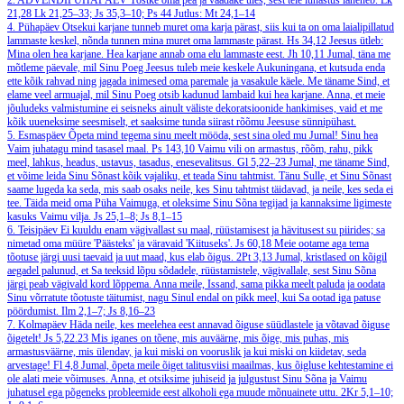
2. ADVENDIPÜHAPÄEV
Tõstke oma pea ja vaadake üles, sest teie lunastus läheneb.
Lk
21,28
Lk 21,25–33; Js 35,3–10; Ps 44
Jutlus: Mt 24,1–14
4. Pühapäev
Otsekui karjane tunneb muret oma karja pärast, siis kui ta on oma laialipillatud
lammaste keskel, nõnda tunnen mina muret oma lammaste pärast.
Hs 34,12
Jeesus ütleb:
Mina olen hea karjane. Hea karjane annab oma elu lammaste eest.
Jh 10,11
Jumal, täna me
mõtleme päevale, mil Sinu Poeg Jeesus tuleb meie keskele Aukuningana, et kutsuda enda
ette kõik rahvad ning jagada inimesed oma paremale ja vasakule käele. Me täname Sind, et
elame veel armuajal, mil Sinu Poeg otsib kadunud lambaid kui hea karjane. Anna, et meie
jõuludeks valmistumine ei seisneks ainult väliste dekoratsioonide hankimises, vaid et me
kõik uueneksime seesmiselt, et saaksime tunda siirast rõõmu Jeesuse sünnipühast.
5. Esmaspäev
Õpeta mind tegema sinu meelt mööda, sest sina oled mu Jumal! Sinu hea
Vaim juhatagu mind tasasel maal.
Ps 143,10
Vaimu vili on armastus, rõõm, rahu, pikk
meel, lahkus, headus, ustavus, tasadus, enesevalitsus.
Gl 5,22–23
Jumal, me täname Sind,
et võime leida Sinu Sõnast kõik vajaliku, et teada Sinu tahtmist. Tänu Sulle, et Sinu Sõnast
saame lugeda ka seda, mis saab osaks neile, kes Sinu tahtmist täidavad, ja neile, kes seda ei
tee. Täida meid oma Püha Vaimuga, et oleksime Sinu Sõna tegijad ja kannaksime ligimeste
kasuks Vaimu vilja.
Js 25,1–8; Js 8,1–15
6. Teisipäev
Ei kuuldu enam vägivallast su maal, rüüstamisest ja hävitusest su piirides; sa
nimetad oma müüre 'Päästeks' ja väravaid 'Kiituseks'.
Js 60,18
Meie ootame aga tema
tõotuse järgi uusi taevaid ja uut maad, kus elab õigus.
2Pt 3,13
Jumal, kristlased on kõigil
aegadel palunud, et Sa teeksid lõpu sõdadele, rüüstamistele, vägivallale, sest Sinu Sõna
järgi peab vägivald kord lõppema. Anna meile, Issand, sama pikka meelt paluda ja oodata
Sinu võrratute tõotuste täitumist, nagu Sinul endal on pikk meel, kui Sa ootad iga patuse
pöördumist.
Ilm 2,1–7; Js 8,16–23
7. Kolmapäev
Häda neile, kes meelehea eest annavad õiguse süüdlastele ja võtavad õiguse
õigetelt!
Js 5,22.23
Mis iganes on tõene, mis auväärne, mis õige, mis puhas, mis
armastusväärne, mis ülendav, ja kui miski on vooruslik ja kui miski on kiidetav, seda
arvestage!
Fl 4,8
Jumal, õpeta meile õiget talitusviisi maailmas, kus õigluse kehtestamine ei
ole alati meie võimuses. Anna, et otsiksime juhiseid ja julgustust Sinu Sõna ja Vaimu
juhatusel ega põgeneks probleemide eest alkoholi ega muude mõnuainete uttu.
2Kr 5,1–10;