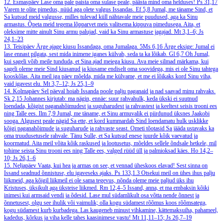
12. Esmaspäev
Lase oma pale paista oma sulase peale, päästa mind oma helduses!
Ps 31,17
Varem te olite pimedus, nüüd aga olete valgus Issandas.
Ef 5,8
Jumal, me täname Sind, et
Sa kutsud meid valgusse, milles tulevad küll nähtavale meie puudused, aga ka Sinu
armastus. Õpeta meid tegema lõpparvet meis valitsema kippuva pimedusega. Aita, et
oleksime mitte ainult Sinu armu palujad, vaid ka Sinu armastuse jagajad.
Mt 3,1–6; Js
24,1–23
13. Teisipäev
Ärge ajage kiusu Issandaga, oma Jumalaga.
5Ms 6,16
Ärge eksige: Jumal ei
lase ennast pilgata, sest mida inimene iganes külvab, seda ta ka lõikab.
Gl 6,7
Oh Jumal,
kui sageli võib meile tunduda, et Sina ajad meiega kiusu. Ava meie silmad märkama, kui
sageli oleme meie Sind kiusanud ja kiusame endiselt oma soovidega, mis ei ole Sinu tahtega
kooskõlas. Aita meil iga päev mõelda, mida me külvame, et me ei lõikaks kord Sinu viha,
vaid igavest elu.
Mt 3,7–12; Js 25,1–9
14. Kolmapäev
Sel päeval hoiab Issanda poole palju paganaid ja nad saavad minu rahvaks.
Sk 2,15
Johannes kirjutab: ma nägin, ennäe: suur rahvahulk, keda ükski ei suutnud
loendada, kõigist paganahõimudest ja suguharudest ja rahvastest ja keeltest seisis trooni ees
ning Talle ees.
Ilm 7,9
Jumal, me täname, et Sinu armuvalik ei piirdunud üksnes Jaakobi
sooga. Algusest peale nägid Sa ette, et kord kummardab Sind loendamatu hulk usklikke
kõigi paganahõimude ja suguharude ja rahvaste seast. Ometi tõotasid Sa jääda ustavaks ka
oma truudusetusele rahvale. Tänu Sulle, et Sa kutsud enese juurde kõik vaevatud ja
koormatud. Aita meil võita kõik raskused ja lootusetus, mõeldes sellele õndsale hetkele, mil
tohime seista Sinu trooni ees ning Talle ees, valged rüüd üll ja palmioksad käes.
Ho 14,2–
10; Js 26,1–6
15. Neljapäev
Vaata, kui hea ja armas on see, et vennad üheskoos elavad! Sest sinna on
Issand seadnud õnnistuse, elu igaveseks ajaks.
Ps 133,1.3
Otsekui meil on ühes ihus palju
liikmeid, aga kõigil liikmeil ei ole sama tegevus, nõnda oleme meie paljud üks ihu
Kristuses, üksikult aga üksteise liikmed.
Rm 12,4–5
Issand, anna, et ma embaksin kõiki
inimesi kui armsaid vendi ja õdesid. Lase mul südamlikult osa võtta nende õnnest ja
õnnetusest, olgu see ihulik või vaimulik; olla kogu südamest rõõmus koos rõõmsatega,
kogu südamest kurb kurbadega. Las kaugeneb minust vihkamine, kättemaksuiha, pahameel,
kadedus, kõrkus ja viha kelle tahes kaasinimese vastu!
Mt 11,11–15; Js 26,7–19