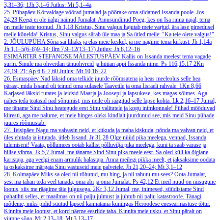
3,31–36; 1Jh 3,1–6
Jutlus: Mi 5,1–4a
25. Pühapäev
Kõrvaldage võõrad jumalad ja pöörake oma südamed Issanda poole.
Jos
24,23
Keegi ei ole iialgi näinud Jumalat. Ainusündinud Poeg, kes on Isa rinna najal, tema
on meile teate toonud.
Jh 1,18
Kristus, Sinu valgus hajutab meie varjud, ära lase pimedusel
meile kõnelda! Kristus, Sinu valgus särab üle maa ja Sa ütled meile: "Ka teie olete valgus!"
2. JÕULUPÜHA
Sõna sai lihaks ja elas meie keskel, ja me nägime tema kirkust.
Jh 1,14a
Jh 1,1–5(6–8)9–14; Ilm 7,9–12(13–17)
Jutlus: Jh 8,12–16
ESIMÄRTER STEFANOSE MÄLESTUSPÄEV
Kallis on Issanda meelest tema vagade
surm. Sinule ma ohverdan tänuohvreid ja hüüan appi Issanda nime.
Ps 116,15.17
2Kn
24,19–21; Ap 6,8–7,60
Jutlus: Mt 10,16–22
26. Esmaspäev
Nad läksid oma telkide juurde rõõmsatena ja heas meeleolus selle hea
pärast, mida Issand oli teinud oma sulasele Taavetile ja oma Iisraeli rahvale.
1Kn 8,66
Karjased läksid rutates ja leidsid Maarja ja Joosepi ja lapsukese, kes magas sõimes. Aga
nähes teda teatasid nad sõnumist, mis neile oli räägitud selle lapse kohta.
Lk 2,16–17
Jumal,
me täname Sind Sinu heategude eest Sinu valitutele ja kogu inimkonnale! Pühad mööduvad
kiiresti, aga me palume, et meie hinges oleks kindlalt juurdunud see, mis meid Sinu pühade
juures rõõmustab.
27. Teisipäev
Nagu ma valvasin neid, et kitkuda ja maha kiskuda, nõnda ma valvan neid, et
üles ehitada ja istutada, ütleb Issand.
Jr 31,28
Olge nüüd pika meelega, vennad, Issanda
tulemiseni! Vaata, põllumees ootab kallist põlluvilja pika meelega, kuni ta saab varase ja
hilise vihma.
Jk 5,7
Jumal, me täname Sind Sinu pika meele eest. Sa oled küll ka õiglane
karistaja, aga veelgi enam armulik halastaja. Anna meilegi pikka meelt, et jaksaksime oodata
ja oskaksime märgata Sinu vastuseid meie palvetele.
Jh 21,20–24; Mt 3,1–12
28. Kolmapäev
Miks sa oled nii rõhutud, mu hing, ja nii rahutu mu sees? Oota Jumalat,
sest ma tahan teda veel tänada, oma abi ja oma Jumalat.
Ps 42,12
Et meil nüüd on niisugune
lootus, siis me räägime täie julgusega.
2Kr 3,12
Jumal, me, inimesed, süüdistame Sind
pahatihti selles, et maailmas on nii palju julmust ja juhtub nii palju katastroofe. Tänagi
mõtleme, miks pidid süütud lapsed kannatama kuningas Heroodese enesearmastuse tõttu.
Kinnita meie lootust, et kord näeme eesriide taha. Kinnita meie usku, et Sinu päralt on
viimne sõna.
Mt 2,13–18; Mt 3,13–17