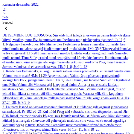
Kalender detsember 2022
<
>
Info
Seaded
DETSEMBER
KUU LOOSUNG: Siis elab hunt tallega üheskoos ja panter lesib kitsekese
kõrval; vasikas, noor lõvi ja nuumveis on üheskoos ning pisike poiss ajab neid.
Js 11,6
1. Neljapäev
Jaakob ütles: Me läheme üles Peetelisse ja teeme sinna altari Jumalale, kes
mind kuulis mu ahastuse ajal ja oli minuga teel, mida käisin.
1Ms 35,3
Tänage alati Jumalat
ja Isa kõige eest.
Ef 5,20
Jumal, aita mul meelde tuletada kõiki heategusid, mida Sina oled
mulle teinud. Tänu Sulle, et oled mind seni päästnud kõigist kitsikustest. Kinnita mu usku,
et saadad mind oma armuga läbi kogu maise elu ja kutsud kord oma Poja, meie Issanda
Jeesuse valmistatud eluasemele taevas.
1Ts 5,1–6; Js 6,1–13
2. Reede
Kes küll annaks, et kogu Issanda rahvas saaks prohveteiks, et Issand paneks oma
Vaimu nende peale!
4Ms 11,29
Ärge kustutage Vaimu, ärge põlastage prohvetiandi,
katsuge läbi kõik, pidage kinni heast.
1Ts 5,19–21
Jumal, me täname Sind, et Sa tegutsesid
oma Püha Vaimu läbi Moosese ajal ja tegutsed tänini. Anna, et me ei saaks kuidagi
takistuseks Sinu Vaimu tööle. Ometi aita meil eristada Sinu Vaimu tööd kõigest, mis on
tehtud inimlikust tarkusest või Sinu vastase vaimu poolt. Varusta kõik Sinu koguduse
liikmed selliste Vaimu annetega, millega nad saavad Sinu riigile kõige enam kasu tuua.
Hs
37,24–28; Js 7,1–9
3. Laupäev
Issand on taevast vaadanud ilmamaad, et kuulda vangide ägamist ja vabastada
surmalapsed.
Ps 102,20–21
Kui nüüd Poeg teid vabastab, siis olete tõepoolest vabad.
Jh
8,36
Jumal, tee meid vabaks kõigest, mis lahutab meid Sinust. Murra katki kõik sõltuvuste
kütked ja anna igale sõltuvuse või pahe orjale usaldust Sinu vastu, et Sa ootad tagasi iga
kadunud poega ja tütart, tahad meilt ära võtta meie määrdunud rõivad ja riietada meid
rõivastesse, mis on valgeks tehtud Talle veres.
Fl 1,3–11; Js 7,10–25