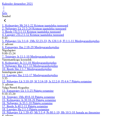
Kalender detsember 2021
<
>
Info
Seaded
1. Kolmapäev
Mt 24:1-22
Kristuse taastuleku tunnused
2. Neljapäev
Lk 21:5-24
Kristuse taastuleku tunnused
3. Reede
1Ts 5:1-11
Kristuse taastuleku tunnused
4. Laupäev
2Ts 2:1-12
Kristuse taastuleku tunnused
9.43
5. Pühapäev
Lk 3:1-6; 1Ms 32:23-33; Ps 126:1-6; Fl 1:1-11
Meeleparandusjutlus
2. advent
6. Esmaspäev
Ilm 2:18-29
Meeleparandusjutlus
Nigulapäev
9.00-15.24
7. Teisipäev
Js 11:1-10
Meeleparandusjutlus
Vanematekogu koosolek
8. Kolmapäev
Jn 3:1-10
Meeleparandusjutlus
9. Neljapäev
Rm 15:7-13
Meeleparandusjutlus
10. Reede
Ilm 2:1-7
Meeleparandusjutlus
Inimõiguste päev
11. Laupäev
Ilm 2:12-17
Meeleparandusjutlus
3.35
12. Pühapäev
Lk 3:10-18; Sf 3:14-18; Js 12:2-6; Fl 4:4-7
Päästja ootamine
3. advent
Valga Peeteli Kogudus
13. Esmaspäev
Lk 1:5-25
Päästja ootamine
9.10-15.20
14. Teisipäev
1Ms 49:8-10
Päästja ootamine
15. Kolmapäev
Js 30:18-26
Päästja ootamine
16. Neljapäev
Js 35:1-10
Päästja ootamine
17. Reede
Js 40:1-11
Päästja ootamine
18. Laupäev
Ha 2:1-5
Päästja ootamine
19. Pühapäev
Lk 1:39-45; Mi 5:1-4; Ps 80:1-19; Hb 10:5-10
Jumala au ilmumine
4. advent