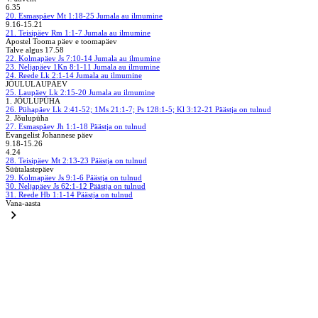
6.35
20. Esmaspäev
Mt 1:18-25
Jumala au ilmumine
9.16-15.21
21. Teisipäev
Rm 1:1-7
Jumala au ilmumine
Apostel Tooma päev e toomapäev
Talve algus 17.58
22. Kolmapäev
Js 7:10-14
Jumala au ilmumine
23. Neljapäev
1Kn 8:1-11
Jumala au ilmumine
24. Reede
Lk 2:1-14
Jumala au ilmumine
JÕULULAUPÄEV
25. Laupäev
Lk 2:15-20
Jumala au ilmumine
1. JÕULUPÜHA
26. Pühapäev
Lk 2:41-52; 1Ms 21:1-7; Ps 128:1-5; Kl 3:12-21
Päästja on tulnud
2. Jõulupüha
27. Esmaspäev
Jh 1:1-18
Päästja on tulnud
Evangelist Johannese päev
9.18-15.26
4.24
28. Teisipäev
Mt 2:13-23
Päästja on tulnud
Süütalastepäev
29. Kolmapäev
Js 9:1-6
Päästja on tulnud
30. Neljapäev
Js 62:1-12
Päästja on tulnud
31. Reede
Hb 1:1-14
Päästja on tulnud
Vana-aasta