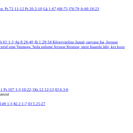
est. Ps 72:11-12
Ps 20:2-10;Lk 1:67,(68-75,)76-79;Js 66:18-23
Js 61:1-3;Ap 8:26-40;Jh 1:29-34
Kõigeväeline Jumal, taevane Isa, Jeesuse
hi neid oma Vaimuga. Seda palume Jeesuse Kristuse, meie Issanda läbi, kes koos
1:1
Ps 107:1-3,10-22;1Kr 12:12-13;Ef 4:3-6
ärtrid
 149:1-5;Kl 2:1-7;Ef 5:25-27