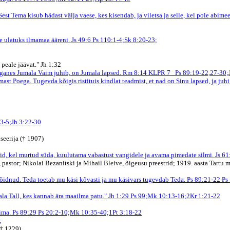
Tema kisub hädast välja vaese, kes kisendab, ja viletsa ja selle, kel pole abime
e ulatuks ilmamaa ääreni. Js 49:6
Ps 110:1-4;Sk 8:20-23;
peale jäävat." Jh 1:32
ganes Jumala Vaim juhib, on Jumala lapsed. Rm 8:14
KLPR 7
Ps 89:19-22,27-30;
mast Poega. Tugevda kõigis ristituis kindlat teadmist, et nad on Sinu lapsed, ja ju
3-5;Jh 3:22-30
seerija († 1907)
d, kel murtud süda, kuulutama vabastust vangidele ja avama pimedate silmi. Js 6
pastor; Nikolai Bezanitski ja Mihail Bleive, õigeusu preestrid; 1919. aasta Tartu m
õidnud. Teda toetab mu käsi kõvasti ja mu käsivars tugevdab Teda. Ps 89:21-22
Ps
mala Tall, kes kannab ära maailma patu." Jh 1:29
Ps 99;Mk 10:13-16;2Kr 1:21-22
ima. Ps 89:29
Ps 20:2-10;Mk 10:35-40;1Pt 3:18-22
;
(† 1229)