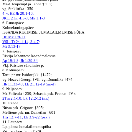
Mr-d Teopempt ja Teona †303;
vg. Sinklitika †350
4. v. HE Jh 20:1-10;
JKL: 2Tm 4:5-8; Mk 1:1-8
6. Esmaspäev
Kolmekuningapäev
ISSANDA RISTIMISE, JUMALAILMUMISE PÜHA
HE Mk 1:9-11;
VSL: Tt 2:11-14, 3:4-7;
Mt 3:13-17
7. Teisipäev
Ristija Johannese koondmälestus
Ap 19:1-8; Jh 1:29-34
Vkj. Kristuse sündimise p.
8. Kolmapäev
Tartu pr. mr. Issidor jkk. †1472;
vg. Hozevi Georgi †VII; vg. Domniika †474
Hb 11:33-40; Lk 21:12-19 (mr-d)
9. Neljapäev
Mr. Polieukt †259; Sebastia psk. Peetrus †IV s.
2Tm 2:1-10; Lk 12:2-12 (mr.)
10. Reede
Nüssa psk. Grigoori †395;
Melitene psk. mr. Dometian †601
1Kr 12:7-11; Lk 3:9-22 (psk.)
11. Laupäev
Lp. pärast Jumalailmumispüha
Vg. Teodoosi Suur †529