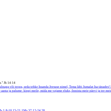
a." Jh 14:14
e sõnaga või teoga, seda tehke Issanda Jeesuse nimel, Tema läbi Jumalat Isa tänades!
e aasta ja palume: kingi meile, mida me vajame eluks, õnnista meie päevi ja tee me
s 1:8-10,15-21;1Ms 37:12-24,28