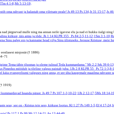
2Tm 4:1-8;Mt 5:13-19;
östib oma rahvast ja halastab oma viletsate peale! Js 49:13
Ps 134;Jr 31:15-17;Js 46
 nad järgnevad mulle ning ma annan neile igavese elu ja nad ei hukku iialgi ning 
inu kirkust, täis armu ja tõde. Jh 1:14
KLPR 355
Ps 84:2-5,11-12;1Sm 3:1-10;R
ena Sinu palge ees ja kanname head vilja Sinu ülistuseks. Jeesuse Kristuse, meie Is
e eestlasest misjonär († 1886)
964–71
nägime Tema tähte tõusmas ja oleme tulnud Teda kummardama." Mt 2:2
Srk 39:6-13
gus
Pimedus möödub ja tõeline valgus paistab juba. 1Jh 2:8
KLPR 55
Ps 72:1-3,8-
tel käia evangeeliumi valguses ning anna, et see üha kaugemale maailma rahvaste se
(† 1919)
id kummardavad Issanda pärast. Js 49:7
Ps 107:1-3,10-22;1Jh 2:12-17;5Ms 18:14-19
ste seas; see on - Kristus teie sees, kirkuse lootus. Kl 1:27
Ps 149:1-5;Ef 4:17-24;J
luuja! Ps 117:1
Ps 99;Mt 12:14-21;Ap 13:44-49