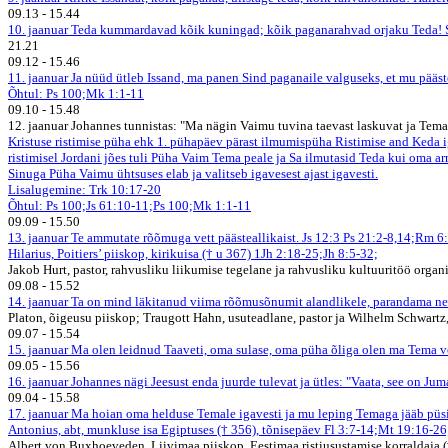
09.13
-
15.44
10. jaanuar
Teda kummardavad kõik kuningad; kõik paganarahvad orjaku Teda! Sest 
21.21
09.12
-
15.46
11. jaanuar
Ja nüüd ütleb Issand, ma panen Sind paganaile valguseks, et mu pääst
Õhtul: Ps 100;Mk 1:1-11
09.10
-
15.48
12. jaanuar
Johannes tunnistas: "Ma nägin Vaimu tuvina taevast laskuvat ja Tema 
Kristuse ristimise püha ehk 1. pühapäev pärast ilmumispüha
Ristimise and
Keda i
ristimisel Jordani jões tuli Püha Vaim Tema peale ja Sa ilmutasid Teda kui oma ar
Sinuga Püha Vaimu ühtsuses elab ja valitseb igavesest ajast igavesti.
Lisalugemine: Trk 10:17-20
Õhtul: Ps 100;Js 61:10-11;Ps 100;Mk 1:1-11
09.09
-
15.50
13. jaanuar
Te ammutate rõõmuga vett päästeallikaist. Js 12:3
Ps 21:2-8,14;Rm 6:
Hilarius, Poitiers’ piiskop, kirikuisa († u 367)
1Jh 2:18-25;Jh 8:5-32;
Jakob Hurt, pastor, rahvusliku liikumise tegelane ja rahvusliku kultuuritöö organi
09.08
-
15.52
14. jaanuar
Ta on mind läkitanud viima rõõmusõnumit alandlikele, parandama nei
Platon, õigeusu piiskop; Traugott Hahn, usuteadlane, pastor ja Wilhelm Schwartz, 
09.07
-
15.54
15. jaanuar
Ma olen leidnud Taaveti, oma sulase, oma püha õliga olen ma Tema v
09.05
-
15.56
16. jaanuar
Johannes nägi Jeesust enda juurde tulevat ja ütles: "Vaata, see on Ju
09.04
-
15.58
17. jaanuar
Ma hoian oma helduse Temale igavesti ja mu leping Temaga jääb püs
Antonius, abt, munkluse isa Egiptuses († 356), tõnisepäev
Fl 3:7-14;Mt 19:16-26
Albert von Buxhoeveden, Liivimaa piiskop, Eestimaa ristiusustamise korraldaja 