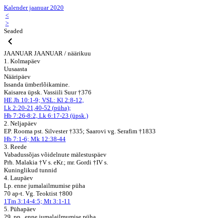
Kalender jaanuar 2020
<
>
Seaded
JAANUAR
JAANUAR / näärikuu
1. Kolmapäev
Uusaasta
Nääripäev
Issanda ümberlõikamine.
Kaisarea üpsk. Vassiili Suur †376
HE Jh 10:1-9; VSL: Kl 2:8-12,
Lk 2:20-21,40-52 (püha);
Hb 7:26-8:2, Lk 6:17-23 (üpsk.)
2. Neljapäev
EP. Rooma pst. Silvester †335; Saarovi vg. Serafim †1833
Hb 7:1-6; Mk 12:38-44
3. Reede
Vabadussõjas võidelnute mälestuspäev
Prh. Malakia †V s. eKr.; mr. Gordi †IV s.
Kuninglikud tunnid
4. Laupäev
Lp. enne jumalailmumise püha
70 ap-t. Vg. Teoktist †800
1Tm 3:14-4:5; Mt 3:1-11
5. Pühapäev
29. pp., enne jumalailmumise püha