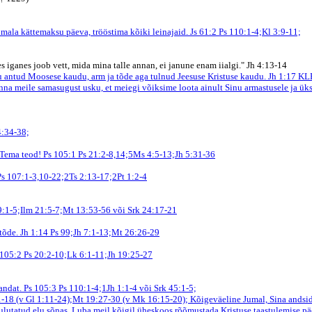
mala kättemaksu päeva, trööstima kõiki leinajaid. Js 61:2
Ps 110:1-4;Kl 3:9-11;
kes iganes joob vett, mida mina talle annan, ei janune enam iialgi." Jh 4:13-14
u antud Moosese kaudu, arm ja tõde aga tulnud Jeesuse Kristuse kaudu. Jh 1:17
KL
nna meile samasugust usku, et meiegi võiksime loota ainult Sinu armastusele ja ük
4:34-38;
 Tema teod! Ps 105:1
Ps 21:2-8,14;5Ms 4:5-13;Jh 5:31-36
Ps 107:1-3,10-22;2Ts 2:13-17;2Pt 1:2-4
9:1-5;Ilm 21:5-7;Mt 13:53-56 või Srk 24:17-21
tõde. Jh 1:14
Ps 99;Jh 7:1-13;Mt 26:26-29
 105:2
Ps 20:2-10;Lk 6:1-11;Jh 19:25-27
andat. Ps 105:3
Ps 110:1-4;1Jh 1:1-4 või Srk 45:1-5;
:1-18 (v Gl 1:11-24);Mt 19:27-30 (v Mk 16:15-20);
Kõigeväeline Jumal, Sina andsid
utatud elu sõnas. Luba meil kõigil üheskoos rõõmustada Kristuse taastulemise päe