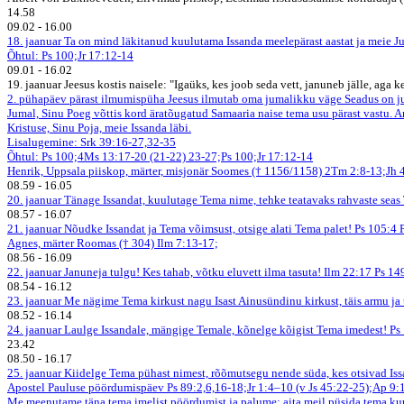
14.58
09.02
-
16.00
18. jaanuar
Ta on mind läkitanud kuulutama Issanda meelepärast aastat ja meie Ju
Õhtul: Ps 100;Jr 17:12-14
09.01
-
16.02
19. jaanuar
Jeesus kostis naisele: "Igaüks, kes joob seda vett, januneb jälle, aga 
2. pühapäev pärast ilmumispüha
Jeesus ilmutab oma jumalikku väge
Seadus on j
Jumal, Sinu Poeg võttis kord äratõugatud Samaaria naise tema usu pärast vastu. A
Kristuse, Sinu Poja, meie Issanda läbi.
Lisalugemine: Srk 39:16-27,32-35
Õhtul: Ps 100;4Ms 13:17-20 (21-22) 23-27;Ps 100;Jr 17:12-14
Henrik, Uppsala piiskop, märter, misjonär Soomes († 1156/1158)
2Tm 2:8-13;Jh 
08.59
-
16.05
20. jaanuar
Tänage Issandat, kuulutage Tema nime, tehke teatavaks rahvaste seas
08.57
-
16.07
21. jaanuar
Nõudke Issandat ja Tema võimsust, otsige alati Tema palet! Ps 105:4
Agnes, märter Roomas († 304)
Ilm 7:13-17;
08.56
-
16.09
22. jaanuar
Januneja tulgu! Kes tahab, võtku eluvett ilma tasuta! Ilm 22:17
Ps 14
08.54
-
16.12
23. jaanuar
Me nägime Tema kirkust nagu Isast Ainusündinu kirkust, täis armu ja 
08.52
-
16.14
24. jaanuar
Laulge Issandale, mängige Temale, kõnelge kõigist Tema imedest! Ps
23.42
08.50
-
16.17
25. jaanuar
Kiidelge Tema pühast nimest, rõõmutsegu nende süda, kes otsivad Iss
Apostel Pauluse pöördumispäev
Ps 89:2,6,16-18;Jr 1:4–10 (v Js 45:22-25);Ap 9
Me meenutame täna tema imelist pöördumist ja palume: aita meil püsida tema kuul