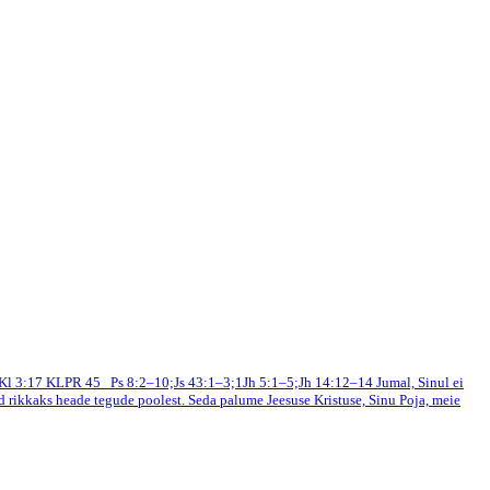
 Kl 3:17
KLPR 45
Ps 8:2–10;Js 43:1–3;1Jh 5:1–5;Jh 14:12–14
Jumal, Sinul ei
id rikkaks heade tegude poolest. Seda palume Jeesuse Kristuse, Sinu Poja, meie