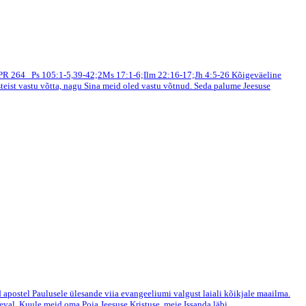
PR 264
Ps 105:1-5,39-42;2Ms 17:1-6;Ilm 22:16-17;Jh 4:5-26
Kõigeväeline
steist vastu võtta, nagu Sina meid oled vastu võtnud. Seda palume Jeesuse
 apostel Paulusele ülesande viia evangeeliumi valgust laiali kõikjale maailma.
val. Kuule meid oma Poja Jeesuse Kristuse, meie Issanda läbi.