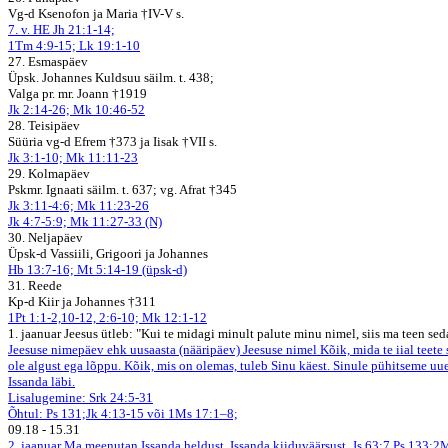
Vg-d Ksenofon ja Maria †IV-V s.
7. v. HE Jh 21:1-14;
1Tm 4:9-15; Lk 19:1-10
27. Esmaspäev
Üpsk. Johannes Kuldsuu säilm. t. 438;
Valga pr. mr. Joann †1919
Jk 2:14-26; Mk 10:46-52
28. Teisipäev
Süüria vg-d Efrem †373 ja Iisak †VII s.
Jk 3:1-10; Mk 11:11-23
29. Kolmapäev
Pskmr. Ignaati säilm. t. 637; vg. Afrat †345
Jk 3:11-4:6; Mk 11:23-26
Jk 4:7-5:9; Mk 11:27-33 (N)
30. Neljapäev
Üpsk-d Vassiili, Grigoori ja Johannes
Hb 13:7-16; Mt 5:14-19 (üpsk-d)
31. Reede
Kp-d Kiir ja Johannes †311
1Pt 1:1-2,10-12, 2:6-10; Mk 12:1-12
1. jaanuar
Jeesus ütleb: "Kui te midagi minult palute minu nimel, siis ma teen sed
Jeesuse nimepäev ehk uusaasta (nääripäev)
Jeesuse nimel
Kõik, mida te iial teet
ole algust ega lõppu. Kõik, mis on olemas, tuleb Sinu käest. Sinule pühitseme uu
Issanda läbi.
Lisalugemine: Srk 24:5-31
Õhtul: Ps 131;Jk 4:13-15 või 1Ms 17:1–8;
09.18
-
15.31
2. jaanuar
Ma meenutan Issanda heldust, Issanda kiiduväärsust. Js 63:7
Ps 133;2M