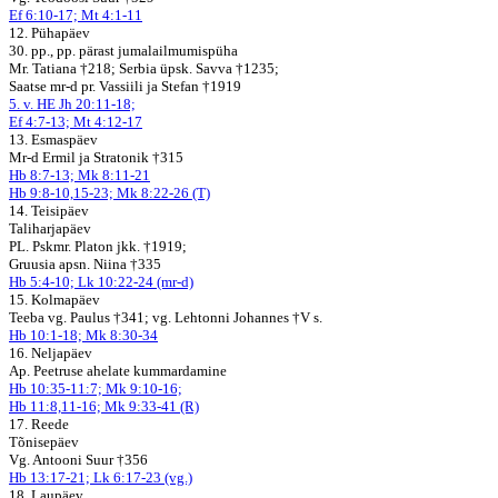
Ef 6:10-17; Mt 4:1-11
12. Pühapäev
30. pp., pp. pärast jumalailmumispüha
Mr. Tatiana †218; Serbia üpsk. Savva †1235;
Saatse mr-d pr. Vassiili ja Stefan †1919
5. v. HE Jh 20:11-18;
Ef 4:7-13; Mt 4:12-17
13. Esmaspäev
Mr-d Ermil ja Stratonik †315
Hb 8:7-13; Mk 8:11-21
Hb 9:8-10,15-23; Mk 8:22-26 (T)
14. Teisipäev
Taliharjapäev
PL. Pskmr. Platon jkk. †1919;
Gruusia apsn. Niina †335
Hb 5:4-10; Lk 10:22-24 (mr-d)
15. Kolmapäev
Teeba vg. Paulus †341; vg. Lehtonni Johannes †V s.
Hb 10:1-18; Mk 8:30-34
16. Neljapäev
Ap. Peetruse ahelate kummardamine
Hb 10:35-11:7; Mk 9:10-16;
Hb 11:8,11-16; Mk 9:33-41 (R)
17. Reede
Tõnisepäev
Vg. Antooni Suur †356
Hb 13:17-21; Lk 6:17-23 (vg.)
18. Laupäev