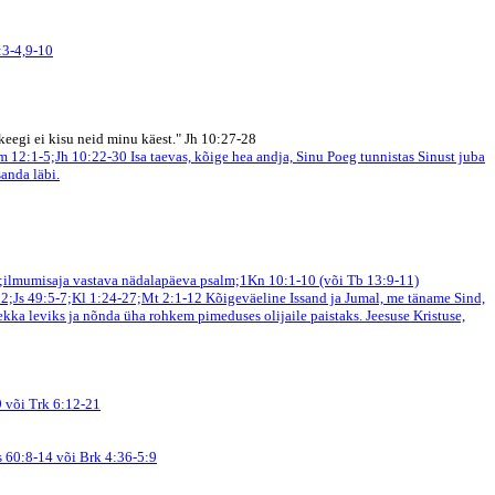
:3-4,9-10
keegi ei kisu neid minu käest." Jh 10:27-28
m 12:1-5;Jh 10:22-30
Isa taevas, kõige hea andja, Sinu Poeg tunnistas Sinust juba
sanda läbi.
;ilmumisaja vastava nädalapäeva psalm;1Kn 10:1-10 (või Tb 13:9-11)
12;Js 49:5-7;Kl 1:24-27;Mt 2:1-12
Kõigeväeline Issand ja Jumal, me täname Sind,
kka leviks ja nõnda üha rohkem pimeduses olijaile paistaks. Jeesuse Kristuse,
 või Trk 6:12-21
s 60:8-14 või Brk 4:36-5:9