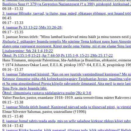
Basileios Suur († 379) ja Gregorios Nazianzosest († u 390), piiskopid, kirikuisad
09.18
-
15.32
3. jaanuar
Hõisake, taevad, ja ilutse, maa, mäed, rõkatage rõõmust, sest Issand trö
06.45
09.17
-
15.33
4. jaanuar
Ps 33:13-22;5Ms 33:26-28;
09.17
-
15.35
5. jaanuar
Jeesus ütleb: "Minu lambad kuulevad minu häält ja mina tunnen neid ja
Jõuluaja 2. pühapäev
Issanda templis
Me nägime Tema kirkust nagu Isast Ainusünd
alates oma varajasest noorusest. Kingi meile oma Vaimu, nii et me elame Sinu last
Lisalugemine: Srk 24:1-4,19-22
Õhtul: Ps 135:1-9,15-21;Ap 7:44-50;Ps 135:1-9, 15-21;2Ms 25:17-22
Hans Tiismann, misjonär Palestiinas, Ida-Aafrikas ja Brasiilias, afrikanist, esimen
† 1974 Johannes Oskar Lauri, E.E.L.K. piiskop 1957–64, E.E.L.K. peapiiskop 1
09.16
-
15.37
6. jaanuar
Tähetargad küsisid: "Kus on see juutide vastsündinud kuningas? Me 
Kristuse ilmumise püha ehk kolmekuningapäev Epiphanias
Jeesus, maailma val
et Sa oma ainusündinud Poega kõigile rahvastele ilmutasid. Aita meil ja meie las
Sinu Poja, meie Issanda läbi.
Õhtul: ilmumisaja vastava nädalapäeva psalm;2Kr 4:3-6
Valter Paucker, pastor, enamlaste 1918–1919. aasta terrorivõimu märter Rakveres 
09.15
-
15.38
7. jaanuar
Nõnda ütleb Issand: Kuningad näevad seda ja tõusevad püsti, ja vürst
Elmar Silvester Salumaa, pastor, usuteadlane (†1996)
09.15
-
15.40
8. jaanuar
Jumal tahtis teada anda, mis on selle saladuse kirkuse rikkus kõigi rahva
09.14
-
15.42
9. jaanuar
Kiitke Issandat, kõik paganad, ülistage teda, kõik rahvahõimud! Halle