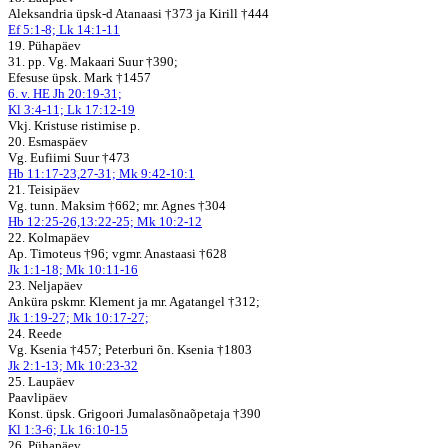
Aleksandria üpsk-d Atanaasi †373 ja Kirill †444
Ef 5:1-8; Lk 14:1-11
19. Pühapäev
31. pp. Vg. Makaari Suur †390;
Efesuse üpsk. Mark †1457
6. v. HE Jh 20:19-31;
Kl 3:4-11; Lk 17:12-19
Vkj. Kristuse ristimise p.
20. Esmaspäev
Vg. Eufiimi Suur †473
Hb 11:17-23,27-31; Mk 9:42-10:1
21. Teisipäev
Vg. tunn. Maksim †662; mr. Agnes †304
Hb 12:25-26,13:22-25; Mk 10:2-12
22. Kolmapäev
Ap. Timoteus †96; vgmr. Anastaasi †628
Jk 1:1-18; Mk 10:11-16
23. Neljapäev
Anküra pskmr. Klement ja mr. Agatangel †312;
Jk 1:19-27; Mk 10:17-27;
24. Reede
Vg. Ksenia †457; Peterburi õn. Ksenia †1803
Jk 2:1-13; Mk 10:23-32
25. Laupäev
Paavlipäev
Konst. üpsk. Grigoori Jumalasõnaõpetaja †390
Kl 1:3-6; Lk 16:10-15
26. Pühapäev