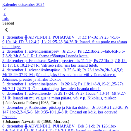
Kalender detsember 2024
<
>
Info
Seaded
1. detsember
╬ ADVENDI 1. PÜHAPÄEV
Jr 33:14-16; Ps 25:4-5,8-
9,10+14; 1Ts 3:12-4:2; Lk 21:25-28,34-36
R: Issand, Sinu poole ma tõstan
oma hinge.
2. detsember
1. advendiesmaspäev
Js 2:1-5; Ps 122:1bc-2,3-4ab,4cd-5,6-
7,8-9; Mt 8:5-11
R: Läheme rõõmuga Issanda kotta.
3. detsember
p. Franciscus Xavier, preester
Js 11:1-9; Ps 72:1bc-2,7-8,12-
13,17; Lk 10:21-24
R: Valitseb rahu, siis kui Issand tuleb.
4. detsember
1. advendikolmapäev
Js 25:6-10; Ps 23:1bc-2a,2b-3,4,5,6;
Mt 15:29-37
R: Ma jään eluajaks / Issanda kotta.
või v Damaskuse p.
Johannes, preester ja Kiriku Doktor
5. detsember
1. advendineljapäev
Js 26:1-6; Ps 118:1+8-9,19-21,25-27a;
Mt 7:21,24-27
R: Õnnistatud olgu, kes tuleb Issanda nimel.
6. detsember
1. advendireede
Js 29:17-24; Ps 27:1bcde,4,13-14; Mt 9:27-
31
R: Issand on mu valgus ja minu pääste.
või v p. Nikolaus, piiskop
† õde Assunta Pešova (1965, Tartu)
7. detsember
p. Ambrosius, piiskop ja Kiriku doktor
Js 30:19-21,23-26; Ps
147:1bc-2,3-4,5-6; Mt 9:35-10:1,6-8
R: Õndsad on kõik, kes ootavad
Issandat.
† Johannes Nawrath SJ (1960, Moravec)
8. detsember
╬ ADVENDI 2. PÜHAPÄEV
Brk 5:1-9; Ps 126:1bc-
2ab,2cd-3,4-5,6; Fl 1:4-6,8-11; Lk 3:1-6
R: Issand on meile suuri asju