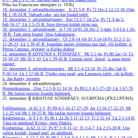
Püha Isa Franciscuse sünnipäev (s. 1936)
18. detsember
3. advendikolmapäev
Jr 23:5-8; Ps 72:1bc-2,12-13,18-19ab;
Mt 1:18-24
R: Valitseb rahu, siis kui Issand tuleb.
19. detsember
3. advendineljapäev
Km 13:2-7,24-25a; Ps 71:3-4a,5-
6ab,16-17; Lk 1:5-25
R: Sinu ülevust kiidab minu suu.
20. detsember
3. advendireede
Js 7:10-14;Ps 24:1bc-2,3-4abc,5-6;Lk 1:26-
38
R: Tule meie Issand, Sina Aukuningas.
21. detsember
3. advendilaupäev
Ül 2:8-14 või Sf 3:14-18;Ps 33:2-3,11-
12,20-21; Lk 1:39-45
R: Issandale laulge rõõmuga uus laul.
või kollekt: p.
Petrus Canisius, preester ja Kiriku doktor
22. detsember
╬ ADVENDI 4. PÜHAPÄEV
Mi 5:1-4a; Ps 80:2ac+3c,15-
16,18-19; Hb 10:5-10; Lk 1:39-45
R: Uuenda meid, Jumal, ja anna meile
päästet.
23. detsember
4. advendiesmaspäev
Ml 3:1-4,23-24; Ps 25:4bc-5ab,8-
9,10+14; Lk 1:57-66
R: Tõstke oma pead, sest Lunastaja tuleb.
või kollekt:
p. Jan Kanty, preester
24. detsember
4. advenditeisipäev
Hommikumissa
2Sm 7:1-5,8-12,14,16; Ps 89:2-3,4-5,27+29; Lk 1:67-79
R: Ma laulan igavesti Issanda heldusest.
25. detsember
╬ KRISTUSE SÜNNIPÄEV, SUURPÜHA (JÕULUPÜHA)
Eelõhtumissa
Js 62:1-5; Ps 89:4-5,16-17,27+29; Ap 13:16-17,22-25; Mt
1:1-25 või Mt 1:18-25
R: Ma laulan igavesti Issanda heldusest.
Kesköömissa
Js 9:1-6; Ps 96:1-2a,2b-3,11-12,13; Tt 2:11-14; Lk 2:1-14
R:
Täna on sündinud Kristus, meie Päästja.
Koidumissa
Js 62:11-12; Ps 97:1+6,11-12; Tt 3:4-7; Lk 2:15-20
R: Uus
valgus koidab, Issand meil' on sündinud.
Päevamissa
Js 52:7-10; Ps 98:1.2-3ab,3cd-4,5-6; Hb 1:1-6; Jh 1:1-18 või