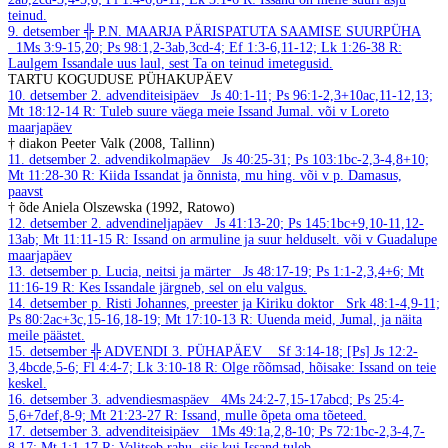
teinud.
9. detsember
╬ P.N. MAARJA PÄRISPATUTA SAAMISE SUURPÜHA
1Ms 3:9-15,20; Ps 98:1,2-3ab,3cd-4; Ef 1:3-6,11-12; Lk 1:26-38
R:
Laulgem Issandale uus laul, sest Ta on teinud imetegusid.
TARTU KOGUDUSE PÜHAKUPÄEV
10. detsember
2. advenditeisipäev
Js 40:1-11; Ps 96:1-2,3+10ac,11-12,13;
Mt 18:12-14
R: Tuleb suure väega meie Issand Jumal.
või v Loreto
maarjapäev
† diakon Peeter Valk (2008, Tallinn)
11. detsember
2. advendikolmapäev
Js 40:25-31; Ps 103:1bc-2,3-4,8+10;
Mt 11:28-30
R: Kiida Issandat ja õnnista, mu hing.
või v p. Damasus,
paavst
† õde Aniela Olszewska (1992, Ratowo)
12. detsember
2. advendineljapäev
Js 41:13-20; Ps 145:1bc+9,10-11,12-
13ab; Mt 11:11-15
R: Issand on armuline ja suur helduselt.
või v Guadalupe
maarjapäev
13. detsember
p. Lucia, neitsi ja märter
Js 48:17-19; Ps 1:1-2,3,4+6; Mt
11:16-19
R: Kes Issandale järgneb, sel on elu valgus.
14. detsember
p. Risti Johannes, preester ja Kiriku doktor
Srk 48:1-4,9-11;
Ps 80:2ac+3c,15-16,18-19; Mt 17:10-13
R: Uuenda meid, Jumal, ja näita
meile päästet.
15. detsember
╬ ADVENDI 3. PÜHAPÄEV
Sf 3:14-18; [Ps] Js 12:2-
3,4bcde,5-6; Fl 4:4-7; Lk 3:10-18
R: Olge rõõmsad, hõisake: Issand on teie
keskel.
16. detsember
3. advendiesmaspäev
4Ms 24:2-7,15-17abcd; Ps 25:4-
5,6+7def,8-9; Mt 21:23-27
R: Issand, mulle õpeta oma tõeteed.
17. detsember
3. advenditeisipäev
1Ms 49:1a,2,8-10; Ps 72:1bc-2,3-4,7-
8,17; Mt 1:1-17
R: Valitseb rahu, siis kui Issand tuleb.