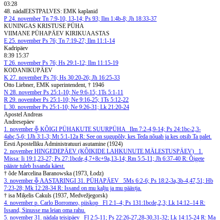
03:28
48. nädal
EESTPALVES: EMK kaplanid
P
24. november
Tn 7:9-10, 13-14; Ps 93; Ilm 1:4b-8; Jh 18:33-37
KUNINGAS KRISTUSE PÜHA
VIIMANE PÜHAPÄEV KIRIKUAASTAS
E
25. november
Ps 76; Tn 7:19-27; Ilm 11:1-14
Kadripäev
8:39 15:37
T
26. november
Ps 76; Hs 29:1-12; Ilm 11:15-19
KODANIKUPÄEV
K
27. november
Ps 76; Hs 30:20-26; Jh 16:25-33
Otto Liebner, EMK superintendent, † 1946
N
28. november
Ps 25:1-10; Ne 9:6-15; 1Ts 5:1-11
R
29. november
Ps 25:1-10; Ne 9:16-25; 1Ts 5:12-22
L
30. november
Ps 25:1-10; Ne 9:26-31; Lk 21:20-24
Apostel Andreas
Andresepäev
1. november
╬ KÕIGI PÜHAKUTE SUURPÜHA
Ilm 7:2-4,9-14; Ps 24:1bc-2,3-
4abc,5-6; 1Jh 3:1-3; Mt 5:1-12a
R: See on sugupõlv, kes Teda nõuab ja kes otsib Ta palet.
Eesti Apostelliku Administratuuri asutamine (1924)
2. november
HINGEDEPÄEV (KÕIKIDE LAHKUNUTE MÄLESTUSPÄEV)
1.
Missa: Ii 19:1,23-27; Ps 27:1bcde,4,7+8c+9a,13-14; Rm 5:5-11; Jh 6:37-40
R: Õigete
pääste tuleb Issanda käest.
† õde Marcelina Baranowska (1973, Łodz)
3. november
╬ AASTARINGI 31. PÜHAPÄEV
5Ms 6:2-6; Ps 18:2-3a,3b-4,47,51; Hb
7:23-28; Mk 12:28-34
R: Issand on mu kalju ja mu päästja.
† isa Miķelis Cakuls (1937, Medvežjegorsk)
4. november
p. Carlo Borromeo, piiskop
Fl 2:1–4; Ps 131:1bcde,2,3; Lk 14:12–14
R:
Issand, Sinusse ma leian oma rahu.
5. november
31. nädala teisipäev
Fl 2:5-11; Ps 22:26-27,28-30,31-32; Lk 14:15-24
R: Ma