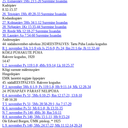
25. Esmaspäev
1Ms 23:1-20
Suremine Issandas
Kadripäev
8.32-15.37
26. Teisipäev
1Ms 49:28-33
Suremine Issandas
Kodanikupäev
27. Kolmapäev
5Ms 34:1-12
Suremine Issandas
28. Neljapäev
1Kr 15:35-44
Suremine Issandas
29. Reede
Mk 12:18-27
Suremine Issandas
30. Laupäev
Ap 7:54-60
Suremine Issandas
Andresepäev
44. nädal
november-talvekuu 2024
EESTPALVES: Tartu Püha Luuka kogudus
R
1. november
Trk 3:1-9 või Js 25:6-9; Ps 24; Ilm 21:1-6a; Jh 11:32-44
KÕIGI PÜHAKUTE PÜHA
Rakvere kogudus, 1920
14:47
L
2. november
Ps 119:1-8; 4Ms 9:9-14; Lk 10:25-37
Kõigi surnute mälestuspäev
Hingedepäev
EMK lastetöö tegijate õppepäev
45. nädal
EESTPALVES: Rakvere kogudus
P
3. november
5Ms 6:1-9; Ps 119:1-8; Hb 9:11-14; Mk 12:28-34
24. PÜHAPÄEV PÄRAST NELIPÜHA
E
4. november
Ps 51; 5Ms 6:10-25; Rm 12:17-21; 13:8-10
7:49 16:20
T
5. november
Ps 51; 5Ms 28:58-29:1; Ap 7:17-29
K
6. november
Ps 51; Mi 6:1-8; Jh 13:31-35
N
7. november
Ps 146; 4Ms 36; Rm 5:6-11
R
8. november
Ps 146; 5Ms 15:1-11; Hb 9:15-24
Ole Edvard Borgen, ÜMK piiskop, * 1925
L
9. november
Ps 146; 5Ms 24:17-22; Mk 11:12-14,20-24