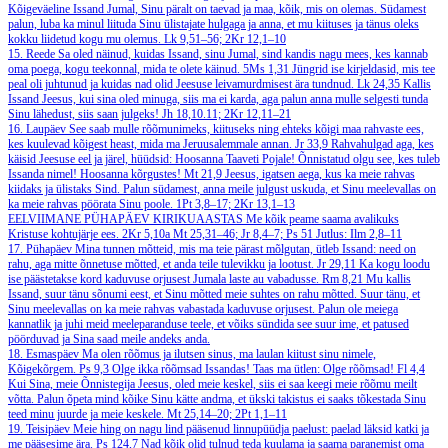
Kõigeväeline Issand Jumal, Sinu päralt on taevad ja maa, kõik, mis on olemas. Südamest
palun, luba ka minul liituda Sinu ülistajate hulgaga ja anna, et mu kiituses ja tänus oleks
kokku liidetud kogu mu olemus.
Lk 9,51–56; 2Kr 12,1–10
15. Reede
Sa oled näinud, kuidas Issand, sinu Jumal, sind kandis nagu mees, kes kannab
oma poega, kogu teekonnal, mida te olete käinud.
5Ms 1,31
Jüngrid ise kirjeldasid, mis tee
peal oli juhtunud ja kuidas nad olid Jeesuse leivamurdmisest ära tundnud.
Lk 24,35
Kallis
Issand Jeesus, kui sina oled minuga, siis ma ei karda, aga palun anna mulle selgesti tunda
Sinu lähedust, siis saan julgeks!
Jh 18,10.11; 2Kr 12,11–21
16. Laupäev
See saab mulle rõõmunimeks, kiituseks ning ehteks kõigi maa rahvaste ees,
kes kuulevad kõigest heast, mida ma Jeruusalemmale annan.
Jr 33,9
Rahvahulgad aga, kes
käisid Jeesuse eel ja järel, hüüdsid: Hoosanna Taaveti Pojale! Õnnistatud olgu see, kes tuleb
Issanda nimel! Hoosanna kõrgustes!
Mt 21,9
Jeesus, igatsen aega, kus ka meie rahvas
kiidaks ja ülistaks Sind. Palun südamest, anna meile julgust uskuda, et Sinu meelevallas on
ka meie rahvas pöörata Sinu poole.
1Pt 3,8–17; 2Kr 13,1–13
EELVIIMANE PÜHAPÄEV KIRIKUAASTAS
Me kõik peame saama avalikuks
Kristuse kohtujärje ees.
2Kr 5,10a
Mt 25,31–46; Jr 8,4–7; Ps 51
Jutlus: Ilm 2,8–11
17. Pühapäev
Mina tunnen mõtteid, mis ma teie pärast mõlgutan, ütleb Issand: need on
rahu, aga mitte õnnetuse mõtted, et anda teile tulevikku ja lootust.
Jr 29,11
Ka kogu loodu
ise päästetakse kord kaduvuse orjusest Jumala laste au vabadusse.
Rm 8,21
Mu kallis
Issand, suur tänu sõnumi eest, et Sinu mõtted meie suhtes on rahu mõtted. Suur tänu, et
Sinu meelevallas on ka meie rahvas vabastada kaduvuse orjusest. Palun ole meiega
kannatlik ja juhi meid meeleparanduse teele, et võiks sündida see suur ime, et patused
pöörduvad ja Sina saad meile andeks anda.
18. Esmaspäev
Ma olen rõõmus ja ilutsen sinus, ma laulan kiitust sinu nimele,
Kõigekõrgem.
Ps 9,3
Olge ikka rõõmsad Issandas! Taas ma ütlen: Olge rõõmsad!
Fl 4,4
Kui Sina, meie Õnnistegija Jeesus, oled meie keskel, siis ei saa keegi meie rõõmu meilt
võtta. Palun õpeta mind kõike Sinu kätte andma, et ükski takistus ei saaks tõkestada Sinu
teed minu juurde ja meie keskele.
Mt 25,14–20; 2Pt 1,1–11
19. Teisipäev
Meie hing on nagu lind pääsenud linnupüüdja paelust: paelad läksid katki ja
me pääsesime ära.
Ps 124,7
Nad kõik olid tulnud teda kuulama ja saama paranemist oma