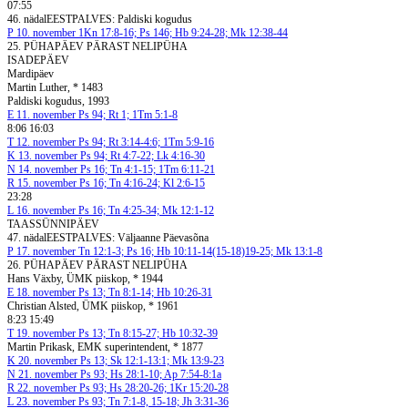
07:55
46. nädal
EESTPALVES: Paldiski kogudus
P
10. november
1Kn 17:8-16; Ps 146; Hb 9:24-28; Mk 12:38-44
25. PÜHAPÄEV PÄRAST NELIPÜHA
ISADEPÄEV
Mardipäev
Martin Luther, * 1483
Paldiski kogudus, 1993
E
11. november
Ps 94; Rt 1; 1Tm 5:1-8
8:06 16:03
T
12. november
Ps 94; Rt 3:14-4:6; 1Tm 5:9-16
K
13. november
Ps 94; Rt 4:7-22; Lk 4:16-30
N
14. november
Ps 16; Tn 4:1-15; 1Tm 6:11-21
R
15. november
Ps 16; Tn 4:16-24; Kl 2:6-15
23:28
L
16. november
Ps 16; Tn 4:25-34; Mk 12:1-12
TAASSÜNNIPÄEV
47. nädal
EESTPALVES: Väljaanne Päevasõna
P
17. november
Tn 12:1-3; Ps 16; Hb 10:11-14(15-18)19-25; Mk 13:1-8
26. PÜHAPÄEV PÄRAST NELIPÜHA
Hans Växby, ÜMK piiskop, * 1944
E
18. november
Ps 13; Tn 8:1-14; Hb 10:26-31
Christian Alsted, ÜMK piiskop, * 1961
8:23 15:49
T
19. november
Ps 13; Tn 8:15-27; Hb 10:32-39
Martin Prikask, EMK superintendent, * 1877
K
20. november
Ps 13; Sk 12:1-13:1; Mk 13:9-23
N
21. november
Ps 93; Hs 28:1-10; Ap 7:54-8:1a
R
22. november
Ps 93; Hs 28:20-26; 1Kr 15:20-28
L
23. november
Ps 93; Tn 7:1-8, 15-18; Jh 3:31-36