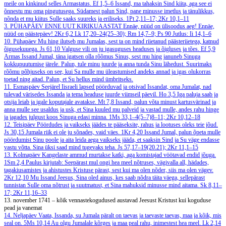
meile on kinkinud selles Armastatus.
Ef 1,5–6
Issand, ma tahaksin Sind kiita, aga see ei
õnnestu mu oma pingutusega. Südamest palun Sind, pane minusse imetlus ja tänulikkus,
nõnda et mu kiitus Sulle saaks suureks ja eriliseks.
1Pt 2,11–17; 2Kr 10,1–11
3. PÜHAPÄEV ENNE UUT KIRIKUAASTAT
Ennäe, nüüd on ülisoodus aeg! Ennäe,
nüüd on päästepäev!
2Kr 6,2
Lk 17,20–24(25–30); Rm 14,7–9; Ps 90
Jutlus: Ii 14,1–6
10. Pühapäev
Mu hing ilutseb mu Jumalas, sest ta on mind riietanud päästeriietega, katnud
õigusekuuega.
Js 61,10
Valguse vili on ju igasuguses headuses ja õigluses ja tões.
Ef 5,9
Armas Issand Jumal, täna igatsen olla rõõmus Sinus, sest mu hing januneb Sinuga
kokkupuutumise järele. Palun, tule minu juurde ja anna tunda Sinu lähedust. Suurimaks
rõõmu põhjuseks on see, kui Sa mulle mu üleastumised andeks annad ja igas olukorras
toetad ning aitad. Palun, et Su hellus mind ümbritseks.
11. Esmaspäev
Seejärel Iisraeli lapsed pöörduvad ja otsivad Issandat, oma Jumalat, nad
tulevad värisedes Issanda ja tema headuse juurde viimseil päevil.
Ho 3,5
Iga paluja saab ja
otsija leiab ja igale koputajale avatakse.
Mt 7,8
Issand, palun võta minust kartusvärinad ja
anna mulle see usaldus ja usk, et Sina kuuled mu palveid ja vastad mulle, andes rahu hinge
ja jagades julgust koos Sinuga edasi minna.
1Ms 33,1–4(5–7)8–11; 2Kr 10,12–18
12. Teisipäev
Pöördudes ja vaikseks jäädes te pääseksite, rahus ja lootuses oleks teie jõud.
Js 30,15
Jumala riik ei ole ju sõnades, vaid väes.
1Kr 4,20
Issand Jumal, palun õpeta mulle
pöördumist Sinu poole ja aita leida aega vaikseks jääda, et saaksin Sind ja Su väge endasse
vastu võtta. Sina üksi saad mind tugevaks teha.
Js 57,17–19(20.21); 2Kr 11,1–15
13. Kolmapäev
Kangelaste ammud murtakse katki, aga komistajad vöötavad endid jõuga.
1Sm 2,4
Paulus kirjutab: Seepärast mul ongi hea meel nõtruses, vägivalla all, hädades,
tagakiusamistes ja ahistustes Kristuse pärast, sest kui ma olen nõder, siis ma olen vägev.
2Kr 12,10
Mu Issand Jeesus, Sina oled ainus, kes saab nõdra täita väega, sellepärast
tunnistan Sulle oma nõtrust ja suutmatust, et Sina mahuksid minusse mind aitama.
Sk 8,11–
17; 2Kr 11,16–33
13. november 1741 – kõik vennastekogudused austavad Jeesust Kristust kui koguduse
pead ja vanemat
14. Neljapäev
Vaata, Issanda, su Jumala päralt on taevas ja taevaste taevas, maa ja kõik, mis
seal on.
5Ms 10,14
Au olgu Jumalale kõrges ja maa peal rahu, inimestest hea meel.
Lk 2,14