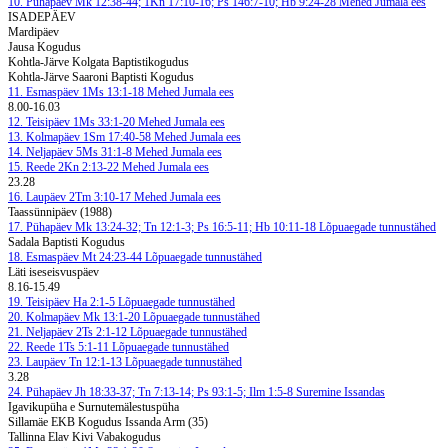
10. Pühapäev
Mk 12:38-44; 1Kn 17:10-16; Ps 146:7-10; Hb 9:24-28
Mehed Jumala ees
ISADEPÄEV
Mardipäev
Jausa Kogudus
Kohtla-Järve Kolgata Baptistikogudus
Kohtla-Järve Saaroni Baptisti Kogudus
11. Esmaspäev
1Ms 13:1-18
Mehed Jumala ees
8.00-16.03
12. Teisipäev
1Ms 33:1-20
Mehed Jumala ees
13. Kolmapäev
1Sm 17:40-58
Mehed Jumala ees
14. Neljapäev
5Ms 31:1-8
Mehed Jumala ees
15. Reede
2Kn 2:13-22
Mehed Jumala ees
23.28
16. Laupäev
2Tm 3:10-17
Mehed Jumala ees
Taassünnipäev (1988)
17. Pühapäev
Mk 13:24-32; Tn 12:1-3; Ps 16:5-11; Hb 10:11-18
Lõpuaegade tunnustähed
Sadala Baptisti Kogudus
18. Esmaspäev
Mt 24:23-44
Lõpuaegade tunnustähed
Läti iseseisvuspäev
8.16-15.49
19. Teisipäev
Ha 2:1-5
Lõpuaegade tunnustähed
20. Kolmapäev
Mk 13:1-20
Lõpuaegade tunnustähed
21. Neljapäev
2Ts 2:1-12
Lõpuaegade tunnustähed
22. Reede
1Ts 5:1-11
Lõpuaegade tunnustähed
23. Laupäev
Tn 12:1-13
Lõpuaegade tunnustähed
3.28
24. Pühapäev
Jh 18:33-37; Tn 7:13-14; Ps 93:1-5; Ilm 1:5-8
Suremine Issandas
Igavikupüha e Surnutemälestuspüha
Sillamäe EKB Kogudus Issanda Arm (35)
Tallinna Elav Kivi Vabakogudus