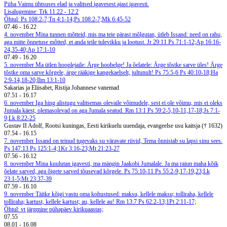
Püha Vaimu ühtsuses elad ja valitsed igavesest ajast igavesti.
Lisalugemine: Trk 11:22 - 12:2
Õhtul: Ps 108:2-7;Tn 4:1-14;Ps 108:2-7;Mk 6:45-52
07.46
-
16.22
4. november
Mina tunnen mõtteid, mis ma teie pärast mõlgutan, ütleb Issand: need on rahu,
aga mitte õnnetuse mõtted, et anda teile tulevikku ja lootust. Jr 29:11
Ps 71:1-12;Ap 16:16-
24,35-40;Ap 17:1-10
07.49
-
16.20
5. november
Ma ütlen hooplejaile: Ärge hoobelge! Ja õelatele: Ärge tõstke sarve üles! Ärge
tõstke oma sarve kõrgele, ärge rääkige kangekaelselt, jultunult! Ps 75:5-6
Ps 40:10-18;Ha
2:9-14,18-20;Ilm 13:1-10
Sakarias ja Eliisabet, Ristija Johannese vanemad
07.51
-
16.17
6. november
Iga hing alistugu valitsemas olevaile võimudele, sest ei ole võimu, mis ei oleks
Jumala käest, olemasolevad on aga Jumala seatud. Rm 13:1
Ps 59:2-5,10-11,17-18;Js 7:1-
9;Lk 8:22-25
Gustav II Adolf, Rootsi kuningas, Eesti kirikuelu uuendaja, evangeelse usu kaitsja († 1632)
07.54
-
16.15
7. november
Issand on teinud tugevaks su väravate riivid, Tema õnnistab su lapsi sinu sees.
Ps 147:13
Ps 125:1-4;1Kr 3:16-23;Mt 21:23-27
07.56
-
16.12
8. november
Mina kuulutan igavesti, ma mängin Jaakobi Jumalale. Ja ma raiun maha kõik
õelate sarved, aga õigete sarved tõusevad kõrgele. Ps 75:10-11
Ps 55:2-9,17-19,23;Lk
23:1-5;Mt 23:37-39
07.59
-
16.10
9. november
Täitke kõigi vastu oma kohustused: maksu, kellele maksu; tolliraha, kellele
tolliraha; kartust, kellele kartust; au, kellele au! Rm 13:7
Ps 62:2-13;1Pt 2:11-17;
Õhtul: vt järgmine pühapäev kirikuaastas;
07.55
08.01
-
16.08