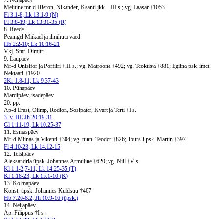
7. Neljapäev
Melitine mr-d Hieron, Nikander, Ksanti jkk. †III s.; vg. Laasar †1053
Fl 3:1-8; Lk 13:1-9 (N)
Fl 3:8-19; Lk 13:31-35 (R)
8. Reede
Peaingel Miikael ja ilmihuta väed
Hb 2:2-10; Lk 10:16-21
Vkj. Smr. Dimitri
9. Laupäev
Mr-d Onisifor ja Porfiiri †III s.; vg. Matroona †492; vg. Teoktista †881; Egiina psk. imet.
Nektaari †1920
2Kr 1:8-11; Lk 9:37-43
10. Pühapäev
Mardipäev, isadepäev
20. pp.
Ap-d Erast, Olimp, Rodion, Sosipater, Kvart ja Terti †I s.
3. v. HE Jh 20:19-31
Gl 1:11-19; Lk 10:25-37
11. Esmaspäev
Mr-d Miinas ja Vikenti †304; vg. tunn. Teodor †826; Tours’i psk. Martin †397
Fl 4:10-23; Lk 14:12-15
12. Teisipäev
Aleksandria üpsk. Johannes Armuline †620; vg. Niil †V s.
Kl 1:1-2,7-11; Lk 14:25-35 (T)
Kl 1:18-23; Lk 15:1-10 (K)
13. Kolmapäev
Konst. üpsk. Johannes Kuldsuu †407
Hb 7:26-8:2; Jh 10:9-16 (üpsk.)
14. Neljapäev
Ap. Filippus †I s.