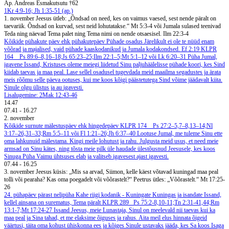
Ap. Andreas Esmakutsutu †62
1Kr 4:9-16; Jh 1:35-51 (ap.)
1. november
Jeesus ütleb: „Õndsad on need, kes on vaimus vaesed, sest nende päralt on
taevariik. Õndsad on kurvad, sest neid lohutatakse.“ Mt 5:3-4 või Jumala sulased teenivad
Teda ning näevad Tema palet ning Tema nimi on nende otsaesisel. Ilm 22:3-4
Kõikide pühakute päev ehk pühakutepäev
Pühade osadus
Järelikult ei ole te nüüd enam
võõrad ja majalised, vaid pühade kaaskodanikud ja Jumala kodakondsed. Ef 2:19
KLPR
164
Ps 89:6–8,16–18;Js 65:23–25;Ilm 22:1–5;Mt 5:1–12 või Lk 6:20–31
Püha Jumal,
igavene Issand, Kristuses oleme meiegi liidetud Sinu paljuhäälelisse pühade koori, kes Sind
kiidab taevas ja maa peal. Lase sellel osadusel tugevdada meid maailma segadustes ja ärata
meis rõõmu selle päeva ootuses, kui me koos kõigi päästetutega Sind võime jäädavalt kiita.
Sinule olgu ülistus ja au igavesti.
Lisalugemine: 2Mak 12:43-46
14.47
07.41
-
16.27
2. november
Kõikide surnute mälestuspäev ehk hingedepäev
KLPR 174
Ps 27:2–5,7–8,13–14;Nl
3:17–26,31–33;Rm 5:5–11 või Fl 1:21–26;Jh 6:37–40
Lootuse Jumal, me tuleme Sinu ette
oma lahkunuid mälestama. Kingi meile lohutust ja rahu. Julgusta meid usus, et need meie
armsad on Sinu kätes, ning tõsta meie pilk üle haudade ülestõusnud Jeesusele, kes koos
Sinuga Püha Vaimu ühtsuses elab ja valitseb igavesest ajast igavesti.
07.44
-
16.25
3. november
Jeesus küsis: „Mis sa arvad, Siimon, kelle käest võtavad kuningad maa peal
tolli või pearaha? Kas oma poegadelt või võõrastelt?“ Peetrus ütles: „Võõrastelt.“ Mt 17:25-
26
24. pühapäev pärast nelipüha
Kahe riigi kodanik - Kuningate Kuningas ja isandate Issand,
kellel ainsana on surematus, Tema päralt
KLPR 289
Ps 75:2-8,10-11;Tn 2:31-41,44;Rm
13:1-7;Mt 17:24-27
Issand Jeesus, meie Lunastaja, Sinul on meelevald nii taevas kui ka
maa peal ja Sina tahad, et me elaksime õiguses ja rahus. Aita meil elus hinnata õigeid
väärtusi, täita oma kohust ühiskonna ees ja kõiges Sinule ustavaks jääda, kes Sa koos Isaga