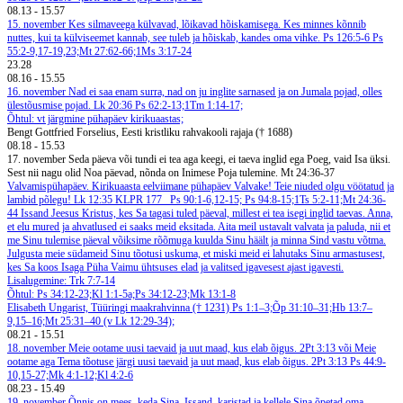
08.13
-
15.57
15. november
Kes silmaveega külvavad, lõikavad hõiskamisega. Kes minnes kõnnib
nuttes, kui ta külviseemet kannab, see tuleb ja hõiskab, kandes oma vihke. Ps 126:5-6
Ps
55:2-9,17-19,23;Mt 27:62-66;1Ms 3:17-24
23.28
08.16
-
15.55
16. november
Nad ei saa enam surra, nad on ju inglite sarnased ja on Jumala pojad, olles
ülestõusmise pojad. Lk 20:36
Ps 62:2-13;1Tm 1:14-17;
Õhtul: vt järgmine pühapäev kirikuaastas;
Bengt Gottfried Forselius, Eesti kristliku rahvakooli rajaja († 1688)
08.18
-
15.53
17. november
Seda päeva või tundi ei tea aga keegi, ei taeva inglid ega Poeg, vaid Isa üksi.
Sest nii nagu olid Noa päevad, nõnda on Inimese Poja tulemine. Mt 24:36-37
Valvamispühapäev. Kirikuaasta eelviimane pühapäev
Valvake!
Teie niuded olgu vöötatud ja
lambid põlegu! Lk 12:35
KLPR 177
Ps 90:1-6,12-15; Ps 94:8-15;1Ts 5:2-11;Mt 24:36-
44
Issand Jeesus Kristus, kes Sa tagasi tuled päeval, millest ei tea isegi inglid taevas. Anna,
et elu mured ja ahvatlused ei saaks meid eksitada. Aita meil ustavalt valvata ja paluda, nii et
me Sinu tulemise päeval võiksime rõõmuga kuulda Sinu häält ja minna Sind vastu võtma.
Julgusta meie südameid Sinu tõotusi uskuma, et miski meid ei lahutaks Sinu armastusest,
kes Sa koos Isaga Püha Vaimu ühtsuses elad ja valitsed igavesest ajast igavesti.
Lisalugemine: Trk 7:7-14
Õhtul: Ps 34:12-23;Kl 1:1-5a;Ps 34:12-23;Mk 13:1-8
Elisabeth Ungarist, Tüüringi maakrahvinna († 1231)
Ps 1:1–3;Õp 31:10–31;Hb 13:7–
9,15–16;Mt 25:31–40 (v Lk 12:29-34);
08.21
-
15.51
18. november
Meie ootame uusi taevaid ja uut maad, kus elab õigus. 2Pt 3:13 või Meie
ootame aga Tema tõotuse järgi uusi taevaid ja uut maad, kus elab õigus. 2Pt 3:13
Ps 44:9-
10,15-27;Mk 4:1-12;Kl 4:2-6
08.23
-
15.49
19. november
Õnnis on mees, keda Sina, Issand, karistad ja kellele Sina õpetad oma