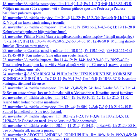
18. november
33. nädala esmaspäev
Ilm 1:1–4;2:1–5; Ps 1:1–2,3,4+6; Lk 18:35–43
R:
Võitjale ma annan süüa elupuust.
või v Rooma pühade apostlite Peetruse ja Pauluse
basiilikate pühitsemispäev
19. november
33. nädala teisipäev
Ilm 3:1–6,14–22; Ps 15:2–3ab,3cd-4ab,5; Lk 19:1–10
R: Võitjal ma lasen istuda minuga troonile.
20. november
33. nädala kolmapäev
Ilm 4:1–11; Ps 150:1bc-2,3–4,5–6a; Lk 19:11–28
R:
Kolmekordselt püha on kõigeväeline Jumal.
21. november
Pühima Neitsi Maarja templissetoomise mälestuspäev (Templi maarjapäev)
Sk 2:14-17; [Ps] Lk 1:46-47,48-49,50-51,52-53,54-55; Mt 12:46-50
R: Mu hing ilutseb
Jumalas, Tema on minu päästja.
22. november
p. Caecilia, neitsi ja märter
Ilm 10:8-11; Ps 119:14+24,72+103,111+131;
Lk 19:45-48
R: Kui mahe on Sinu ütlus mu suule, Issand.
23. november
33. nädala laupäev
Ilm 11:4–12; Ps 144:1bcd,2,9–10; Lk 20:27–40
R:
Tänatud olgu Issand, mu kalju.
või v Maarjalaupäev või p p. Clemens I, paavst ja märter
või v p. Columbanus, abt
24. november
╬ AASTARINGI 34. PÜHAPÄEV: JEESUS KRISTUSE, KÕIKSUSE
KUNINGA SUURPÜHA
Tn 7:13-14; Ps 93:1,2+5; Ilm 1:5-8; Jh 18:33-37
R: Issand on
kuningas, riietunud ülevusse.
25. november
34. nädala esmaspäev
Ilm 14:1-3,4b-5; Ps 24:1bc-2,3-4abc,5-6; Lk 21:1-4
R: See on ustav rahvas, kes otsib Jumalat.
või p Aleksandria p. Katariina, neitsi ja märter
26. november
34. nädala teisipäev
Ilm 14:14–19; Ps 96:10,11–12,13; Lk 21:5–11
R:
Issand tuleb kohut mõistma maailmale.
27. november
34. nädala kolmapäev
Ilm 15:1–4; Ps 98:1,2–3ab,7–8,9; Lk 21:12–19
R:
Suured ja imelised on Sinu teod, Issand.
28. november
34. nädala neljapäev
Ilm 18:1–2,21–23; 19:1–3,9a; Ps 100:2,3,4,5; Lk
21:20–28
R: Õndsad on need, kes on kutsutud Talle söömaajale.
29. november
34. nädala reede
Ilm 20:1–4,11–21:2; Ps 84:3,4,5–6ab+8a; Lk 21:29–33
R:
See on Jumala telk inimeste juures.
30. november
P. APOSTEL ANDREAS, KIRIKUPÜHA
Rm 10:9-18; Ps 19:2-3,4-5; Mt
4:18-22
R: Üle kogu ilmamaa käib nende kõla.