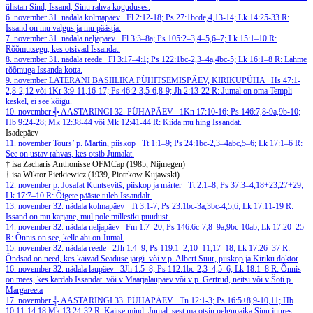
ülistan Sind, Issand, Sinu rahva koguduses.
6. november
31. nädala kolmapäev
Fl 2:12-18; Ps 27:1bcde,4,13-14; Lk 14:25-33
R:
Issand on mu valgus ja mu päästja.
7. november
31. nädala neljapäev
Fl 3:3–8a; Ps 105:2–3,4–5,6–7; Lk 15:1–10
R:
Rõõmutsegu, kes otsivad Issandat.
8. november
31. nädala reede
Fl 3:17–4:1; Ps 122:1bc-2,3–4a,4bc-5; Lk 16:1–8
R: Lähme
rõõmuga Issanda kotta.
9. november
LATERANI BASIILIKA PÜHITSEMISPÄEV, KIRIKUPÜHA
Hs 47:1-
2,8-2,12 või 1Kr 3:9-11,16-17; Ps 46:2-3,5-6,8-9; Jh 2:13-22
R: Jumal on oma Templi
keskel, ei see kõigu.
10. november
╬ AASTARINGI 32. PÜHAPÄEV
1Kn 17:10-16; Ps 146:7,8-9a,9b-10;
Hb 9:24-28; Mk 12:38-44 või Mk 12:41-44
R: Kiida mu hing Issandat.
Isadepäev
11. november
Tours’ p. Martin, piiskop
Tt 1:1–9; Ps 24:1bc-2,3–4abc,5–6; Lk 17:1–6
R:
See on ustav rahvas, kes otsib Jumalat.
† isa Zacharis Anthonisse OFMCap (1985, Nijmegen)
† isa Wiktor Pietkiewicz (1939, Piotrkow Kujawski)
12. november
p. Josafat Kuntsevitš, piiskop ja märter
Tt 2:1–8; Ps 37:3–4,18+23,27+29;
Lk 17:7–10
R: Õigete pääste tuleb Issandalt.
13. november
32. nädala kolmapäev
Tt 3:1-7; Ps 23:1bc-3a,3bc-4,5,6; Lk 17:11-19
R:
Issand on mu karjane, mul pole millestki puudust.
14. november
32. nädala neljapäev
Fm 1:7–20; Ps 146:6c-7,8–9a,9bc-10ab; Lk 17:20–25
R: Õnnis on see, kelle abi on Jumal.
15. november
32. nädala reede
2Jh 1:4–9; Ps 119:1–2,10–11,17–18; Lk 17:26–37
R:
Õndsad on need, kes käivad Seaduse järgi.
või v p. Albert Suur, piiskop ja Kiriku doktor
16. november
32. nädala laupäev
3Jh 1:5–8; Ps 112:1bc-2,3–4,5–6; Lk 18:1–8
R: Õnnis
on mees, kes kardab Issandat.
või v Maarjalaupäev või v p. Gertrud, neitsi või v Šoti p.
Margareeta
17. november
╬ AASTARINGI 33. PÜHAPÄEV
Tn 12:1-3; Ps 16:5+8,9-10,11; Hb
10:11-14,18;Mk 13:24-32
R: Kaitse mind, Jumal, sest ma otsin pelgupaika Sinu juures.