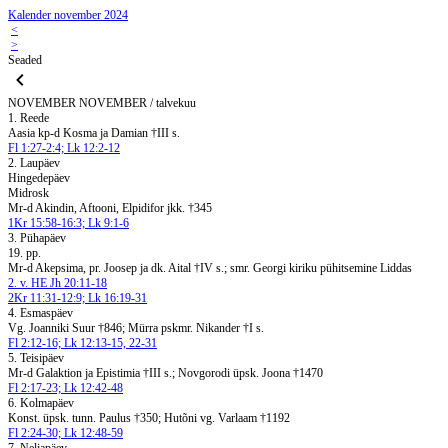
Kalender november 2024
<
>
Seaded
NOVEMBER
NOVEMBER / talvekuu
1. Reede
Aasia kp-d Kosma ja Damian †III s.
Fl 1:27-2:4; Lk 12:2-12
2. Laupäev
Hingedepäev
Midrosk
Mr-d Akindin, Aftooni, Elpidifor jkk. †345
1Kr 15:58-16:3; Lk 9:1-6
3. Pühapäev
19. pp.
Mr-d Akepsima, pr. Joosep ja dk. Aital †IV s.; smr. Georgi kiriku pühitsemine Liddas
2. v. HE Jh 20:11-18
2Kr 11:31-12:9; Lk 16:19-31
4. Esmaspäev
Vg. Joanniki Suur †846; Mürra pskmr. Nikander †I s.
Fl 2:12-16; Lk 12:13-15, 22-31
5. Teisipäev
Mr-d Galaktion ja Epistimia †III s.; Novgorodi üpsk. Joona †1470
Fl 2:17-23; Lk 12:42-48
6. Kolmapäev
Konst. üpsk. tunn. Paulus †350; Hutõni vg. Varlaam †1192
Fl 2:24-30; Lk 12:48-59