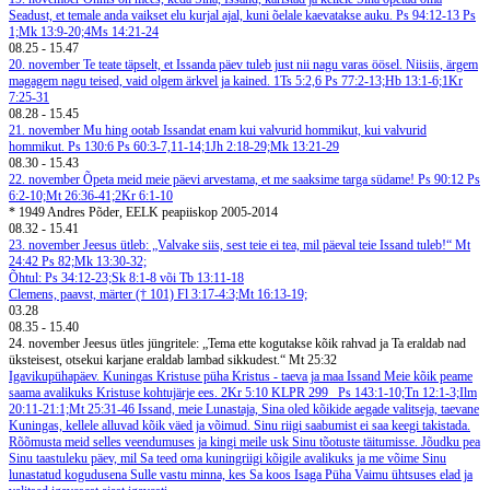
Seadust, et temale anda vaikset elu kurjal ajal, kuni õelale kaevatakse auku. Ps 94:12-13
Ps
1;Mk 13:9-20;4Ms 14:21-24
08.25
-
15.47
20. november
Te teate täpselt, et Issanda päev tuleb just nii nagu varas öösel. Niisiis, ärgem
magagem nagu teised, vaid olgem ärkvel ja kained. 1Ts 5:2,6
Ps 77:2-13;Hb 13:1-6;1Kr
7:25-31
08.28
-
15.45
21. november
Mu hing ootab Issandat enam kui valvurid hommikut, kui valvurid
hommikut. Ps 130:6
Ps 60:3-7,11-14;1Jh 2:18-29;Mk 13:21-29
08.30
-
15.43
22. november
Õpeta meid meie päevi arvestama, et me saaksime targa südame! Ps 90:12
Ps
6:2-10;Mt 26:36-41;2Kr 6:1-10
* 1949 Andres Põder, EELK peapiiskop 2005-2014
08.32
-
15.41
23. november
Jeesus ütleb: „Valvake siis, sest teie ei tea, mil päeval teie Issand tuleb!“ Mt
24:42
Ps 82;Mk 13:30-32;
Õhtul: Ps 34:12-23;Sk 8:1-8 või Tb 13:11-18
Clemens, paavst, märter († 101)
Fl 3:17-4:3;Mt 16:13-19;
03.28
08.35
-
15.40
24. november
Jeesus ütles jüngritele: „Tema ette kogutakse kõik rahvad ja Ta eraldab nad
üksteisest, otsekui karjane eraldab lambad sikkudest.“ Mt 25:32
Igavikupühapäev. Kuningas Kristuse püha
Kristus - taeva ja maa Issand
Meie kõik peame
saama avalikuks Kristuse kohtujärje ees. 2Kr 5:10
KLPR 299
Ps 143:1-10;Tn 12:1-3;Ilm
20:11-21:1;Mt 25:31-46
Issand, meie Lunastaja, Sina oled kõikide aegade valitseja, taevane
Kuningas, kellele alluvad kõik väed ja võimud. Sinu riigi saabumist ei saa keegi takistada.
Rõõmusta meid selles veendumuses ja kingi meile usk Sinu tõotuste täitumisse. Jõudku pea
Sinu taastuleku päev, mil Sa teed oma kuningriigi kõigile avalikuks ja me võime Sinu
lunastatud kogudusena Sulle vastu minna, kes Sa koos Isaga Püha Vaimu ühtsuses elad ja