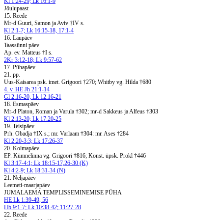
Kl 1:24-29; Lk 16:1-9
Jõulupaast
15. Reede
Mr-d Guuri, Samon ja Aviv †IV s.
Kl 2:1-7; Lk 16:15-18, 17:1-4
16. Laupäev
Taassünni päev
Ap. ev. Matteus †I s.
2Kr 3:12-18; Lk 9:57-62
17. Pühapäev
21. pp.
Uus-Kaisarea psk. imet. Grigoori †270; Whitby vg. Hilda †680
4. v. HE Jh 21:1-14
Gl 2:16-20; Lk 12:16-21
18. Esmaspäev
Mr-d Platon, Roman ja Varula †302; mr-d Sakkeus ja Alfeus †303
Kl 2:13-20; Lk 17:20-25
19. Teisipäev
Prh. Obadja †IX s.; mr. Varlaam †304: mr. Ases †284
Kl 2:20-3:3; Lk 17:26-37
20. Kolmapäev
EP. Kümnelinna vg. Grigoori †816; Konst. üpsk. Prokl †446
Kl 3:17-4:1; Lk 18:15-17,26-30 (K)
Kl 4:2-9; Lk 18:31-34 (N)
21. Neljapäev
Leemeti-maarjapäev
JUMALAEMA TEMPLISSEMINEMISE PÜHA
HE Lk 1:39-49, 56
Hb 9:1-7; Lk 10:38-42; 11:27-28
22. Reede