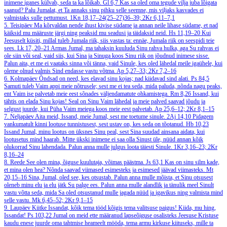
inimene iganes külvab, seda ta ka lõikab.
Gl 6,7
Kas sa oled oma tegude vilja juba lõigata
saanud? Palu Jumalat, et Ta annaks sinu pihku selle seemne, mis viljaks kasvades ei
valmistaks sulle pettumust.
1Kn 18,17–24(25–27)36–39; 2Kr 6,11–7,1
5. Teisipäev
Ma kõrvaldan nende ihust kivise südame ja annan neile lihase südame, et nad
käiksid mu määruste järgi ning peaksid mu seadusi ja täidaksid neid.
Hs 11,19–20
Kui
Jeesuselt küsiti, millal tuleb Jumala riik, siis vastas ta: ennäe, Jumala riik on seespidi teie
sees.
Lk 17, 20–21
Armas Jumal, ma tahaksin kuuluda Sinu rahva hulka, aga Su rahvas ei
ole siin või seal, vaid siis, kui Sina ja Sinuga koos Sinu riik on jõudnud inimese sisse.
Palun aita, et me ei vaataks sinna või tänna, vaid Sinule, kes oled lähedal meile igaühele, kui
oleme olnud valmis Sind endasse vastu võtma.
Ap 5,27–33; 2Kr 7,2–16
6. Kolmapäev
Õndsad on need, kes elavad sinu kojas; nad kiidavad sind alati.
Ps 84,5
Samuti tuleb Vaim appi meie nõtrusele; sest me ei tea seda, mida paluda, nõnda nagu peaks,
ent Vaim ise palvetab meie eest sõnades väljendamatute ohkamistega.
Rm 8,26
Issand, kui
tähtis on elada Sinu kojas! Seal on Sinu Vaim lähedal ja meie palved saavad jõudu ja
selgust juurde, kui Püha Vaim meiega koos meie eest palvetab.
Ap 25,6–12; 2Kr 8,1–15
7. Neljapäev
Aita meid, Issand, meie Jumal, sest me toetume sinule.
2Aj 14,10
Pidagem
vankumatult kinni lootuse tunnistusest, sest ustav on, kes seda on tõotanud.
Hb 10,23
Issand Jumal, minu lootus on üksnes Sinu peal, sest Sina suudad ainsana aidata, kui
lootusetus mind haarab. Mitte ükski inimene ei saa olla Sinust üle, nüüd annan kõik
olukorrad Sinu lahendada. Palun anna mulle julgus loota täiesti Sinule.
1Kr 3,16–23; 2Kr
8,16–24
8. Reede
See olen mina, õiguse kuulutaja, võimas päästma.
Js 63,1
Kas on sinu silm kade,
et mina olen hea? Nõnda saavad viimased esimesteks ja esimesed jäävad viimasteks.
Mt
20,15–16
Sina, Jumal, oled see, kes otsustab. Palun anna mulle mõista, et Sinu otsusest
oleneb minu elu ja elu jätk Su palge ees. Palun anna mulle alandlik ja tänulik meel Sinult
vastu võtta seda, mida Sa oled otsustanud mulle jagada nüüd ja igavikus ning valmista mind
selle vastu.
Mk 6,45–52; 2Kr 9,1–15
9. Laupäev
Kiitke Issandat, kõik tema tööd kõigis tema valitsuse paigus! Kiida, mu hing,
Issandat!
Ps 103,22
Jumal on meid ette määranud lapseõiguse osalisteks Jeesuse Kristuse
kaudu enese juurde oma tahtmise heameelt mööda, tema armu kirkuse kiituseks, mille ta