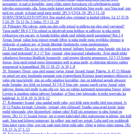
arusaamist, et nad ei kujutleks, nagu võiks mingi horoskoop või selgeltnägija nende
tuleviku ennustajaks olla. Anna meile kainet meelt pöörduda Sinu poole, sest Sina tead, mis
meil ees seisab, ja hoiad meid meie teedel.
2Pt 3,(13)14–18; 2Pt 3,11–18
SURNUTEMÄLESTUSPÜHA
Teie niuded olgu vöötatud ja lambid põlegu.
Lk 12,35
Jh
5,24–29; Tn 12,1b–3
Jutlus: Fl 1,21–26
24. Pühapäev
Mu rahvas, mida ma olen sulle teinud ja millega ma olen sind vaevanud?
Vasta mulle!
Mi 6,3
Või suhtud sa üleolevalt tema helduse ja sallivuse ja pika meele
rohkusesse ega saa aru, et Jumala heldus tahab sind juhtida meelt parandama?
Rm 2,4
Armas Jumal, palun hoia minust eemale ülbus ja näita mulle minu tegelikku olemust ja
olukorda, et saaksin aru, et Sinule lähedale jõudmiseks vajan meelemuutust.
25. Esmaspäev
Eks sa ise ole seda enesele teinud, hüljates Issanda, oma Jumala, siis kui ta
saatis sind teekonnal?
Jr 2,17
Teie, vennad, olete kutsutud vabaduseks. Ärge ainult tehke
vabadusest õigustust lihalikule loomusele, vaid teenige üksteist armastuses.
Gl 5,13
Armas
Jeesus, hoia meid eemal enese õigustamise teelt ja anna meile, et oleksime üksteise suhtes
armastavad ja kannatlikud.
Hb 12,18–25; Js 56,1–8
26. Teisipäev
Tõesti, sina oled ennast varjav Jumal, Iisraeli Jumal, Päästja.
Js 45,15
Minule
on antud see arm: kuulutada paganate seas evangeeliumi Kristuse äraarvamatust rikkusest ja
valge ette tuua kõigile, mis on selle saladuse korraldus, mis on kätketud aegade algusest
peale Jumalas, kes kõik on loonud.
Ef 3,8–9
Sinu ette, ennast sageli varjav Jumal, tulen
palvega: ilmuta end mulle ja aita olla see, kes on valmis kartmatult tunnistama Sinust, kõige
Loojast ja maailma päästa tahtvast Jumalast, et Sinu vägi julgustaks ja teeks tugevaks ka
kahtlejad.
Js 35,8–10; Js 56,9–12
27. Kolmapäev
Issand, sina saadad meile rahu, sest kõik meie teodki oled sina teinud.
Js
26,12
Paulus kirjutab: Lõppeks, vennad, olge rõõmsad! Seadke oma asjad korda, laske
endid julgustada, olge üksmeelsed, pidage rahu! Küll siis armastuse ja rahu Jumal on
teiega.
2Kr 13,11
Issand Jeesus, me ei peagi kahevahel olles nukrutsema ja ütlema, mis küll
saab. Sina tead kõigest toimuvast, ka sellest, mis meil ees seisab. Luba meil see usaldavalt
Sinu käest vastu võtta, sest siis saab meie hinge tulla rahu, rõõm ja julgus edasi minna.
1Kr
3,9–15; Js 57,1–13