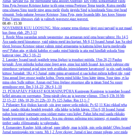
Jumal, taevane Isa, me meenutame täna apostel Andreast, kes võttis kõhklematult vastu
Sinu Poja Jeesuse Kristuse kutse ja tõi oma venna Peetruse Tema juurde. Kutsu meidki
oma sõnaga Sinu juurde ning anna meile jõudu järgida Sind ja kuulutada Sinu riigi head
sõnumit. Seda palume Jeesuse Kristuse, Sinu Poja, meie Issanda läbi, kes koos Sinuga
Püha Vaimu ühtsuses elab ja valitseb igavesest ajast igavesti.
08.49
-
15.30
NOVEMBER
KUU LOOSUNG: Meie ootame tema tõotuse järgi uusi taevaid ja uut maad,
kus õigus elab.
2Pt 3,13
1. Reede
Mina parandan nende taganemise, ma armastan neid oma heast tahtest.
Ho 14,5
Ära saada meid kiusatusse, vaid päästa meid ära kurjast.
Mt 6,13
Issand Jumal, kas Sa oled
tõesti Jeesuse Kristuse pärast valmis mind armastama ja kaitsma kõige kurja meelevalla
eest? Palun aita, et ükski kahtlus ei saaks mind häirida ja aita mul kindlalt uskuda Sinu
kaitsvat väge.
2Kr 5,16–21
2. Laupäev
Issand tasub igaühele tema õiglust ja truudust mööda.
1Sm 26,23
Paulus
kirjutab: Ärge mõistke kohut enne õiget aega, enne kui tuleb Issand, kes toob valguse ette
pimedusse varjunud asjad ning teeb avalikuks inimsüdamete kavatsused; ja siis saab igaüks
kiituse Jumalalt.
1Kr 4,5
Jumal, mitte minu arvamised ei saa kohut mõista kellegi üle, vaid
Sina annad õige otsuse igaühe kohta. Õpeta mind kõike Sinu kätte jätma. Suur tänu, et ka
mina olen Sulle nähtav. Annan end Sinu õiglase otsustuse alla ja tänan Sind Su suure
armulisuse eest.
Ilm 3,14–22; 2Kr 6,1–10
23. PÜHAPÄEV PÄRAST KOLMAINUPÜHA
Kuningate Kuningas ja isandate Issand,
kellel ainsana on surematus, Tema päralt olgu au ja igavene võimus.
1Tm 6,15b.16
Mt
22,15–22; 1Ms 18,20–21.22b–33; Ps 125
Jutlus: Rm 13,1–7
3. Pühapäev
Kui jõukus kasvab, siis ärge pange seda mikski.
Ps 62,11
Käsi rikkail teha
head, saada rikkaks headelt tegudelt, olla lahke ja helde käega.
1Tm 6,18
Issand Jumal,
palun hoia mind panemast oma südant maise vara külge. Palun luba mul saada rikkaks
heade tegemiste ja sõnade poolest. Ava mu olemus mõistma teisi inimesi, et maailm meie
ümber saaks rõõmsamaks ja valgemaks.
4. Esmaspäev
Kuulge, kõik rahvad, pane tähele, maa ja kõik, mis seda täidab! Olgu Issand
Jumal tunnistajaks teie vastu.
Mi 1,2
Ärge eksige: Jumal ei lase ennast pilgata, sest mida