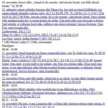
10. november
Jeesus ütles: „Jumal ei ole surnute, vaid elavate Jumal, sest kõik elavad
temale.“ Lk 20:38
25. pühapäev pärast nelipüha
Surmast ellu
Tänage Isa, kes teid on teinud kõlblikuks osa
saama pühade pärandist valguse riigis. Kl 1:12
KLPR 378
Ps 126;Kg 12: (1-5) 6-7;2Tm
4:6-8;Lk 20:27-40
Püha, igavene Jumal, Sa ei ole surnute, vaid elavate Jumal. Sinus leiame
selle maailma kaduvuse ja surma keskel elu mõtte. Aita meil selles usus kasvada ja kõiges
Sind teenida, et võiksime kord näha, millesse siin oleme uskunud. Jeesuse Kristuse, Sinu
Poja, meie Issanda läbi.
Lisalugemine: Trk 1:7-15
Õhtul: Ps 108:2-7;1Ts 5:23-24;Ps 108:2-7;Ii 14:7-14 või Trk 3:1-9
Leo Suur, paavst, kiriku õpetaja († 461)
1Pt 5:1-11;
* 1483 Martin Luther († 1546), reformaator
Mardipäev
08.04
-
16.06
11. november
Jumal lunastab mu hinge surmavalla käest, sest Ta võtab mu vastu. Ps 49:16
Ps 71:1-12;Hs 37:1-14;Jh 5:21-29
Martin, Tours’i piiskop († 397)
Ps 9:8-12;Js 58:7 - 8:1;1Ts 5:1-11;Mt 25:31-40;
Issand
Jumal, Sina näed, et meil endil ei ole midagi, mis Sinu ees püsima jääks. Hoia meid oma
armus, et me alati elaksime püha Martini kombel ligimesi armastades ja oleksime Sinule
meelepärased. Jeesuse Kristuse, meie Issanda läbi.
08.06
-
16.03
12. november
Põrm saab jälle mulda, nõnda kui ta on olnud, ja vaim läheb Jumala juurde,
kes tema on andnud. Kg 12:7
Ps 40:10-18;Jh 6:31-44;Ap 22:30-23:8
08.09
-
16.01
13. november
Mind valatakse juba joogiohvrina ja mu lahkumisaeg on käes. Olen
võidelnud head võitlemist, lõpetanud elujooksu, säilitanud usu. 2Tm 4:6-7
Ps 59:2-5,10-
11,17-18;Kg 3:16-22;Ap 20:7-12
08.11
-
15.59
14. november
Ma tean, et mu Lunastaja elab, ja Tema jääb viimsena põrmu peale seisma. Ii
19:25
Ps 125:1-4;2Kr 2:12-17;Ap 24:1,10-23