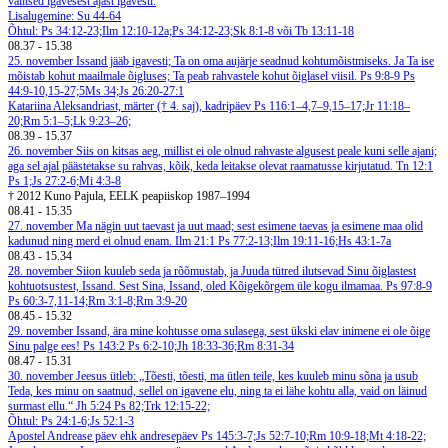
valitsed igavesest ajast igavesti.
Lisalugemine: Su 44-64
Õhtul: Ps 34:12-23;Ilm 12:10-12a;Ps 34:12-23;Sk 8:1-8 või Tb 13:11-18
08.37
-
15.38
25. november
Issand jääb igavesti; Ta on oma aujärje seadnud kohtumõistmiseks. Ja Ta ise
mõistab kohut maailmale õigluses; Ta peab rahvastele kohut õiglasel viisil. Ps 9:8-9
Ps
44:9-10,15-27;5Ms 34;Js 26:20-27:1
Katariina Aleksandriast, märter († 4. saj), kadripäev
Ps 116:1–4,7–9,15–17;Jr 11:18–
20;Rm 5:1–5;Lk 9:23–26;
08.39
-
15.37
26. november
Siis on kitsas aeg, millist ei ole olnud rahvaste algusest peale kuni selle ajani;
aga sel ajal päästetakse su rahvas, kõik, keda leitakse olevat raamatusse kirjutatud. Tn 12:1
Ps 1;Js 27:2-6;Mi 4:3-8
† 2012 Kuno Pajula, EELK peapiiskop 1987–1994
08.41
-
15.35
27. november
Ma nägin uut taevast ja uut maad; sest esimene taevas ja esimene maa olid
kadunud ning merd ei olnud enam. Ilm 21:1
Ps 77:2-13;Ilm 19:11-16;Hs 43:1-7a
08.43
-
15.34
28. november
Siion kuuleb seda ja rõõmustab, ja Juuda tütred ilutsevad Sinu õiglastest
kohtuotsustest, Issand. Sest Sina, Issand, oled Kõigekõrgem üle kogu ilmamaa. Ps 97:8-9
Ps 60:3-7,11-14;Rm 3:1-8;Rm 3:9-20
08.45
-
15.32
29. november
Issand, ära mine kohtusse oma sulasega, sest ükski elav inimene ei ole õige
Sinu palge ees! Ps 143:2
Ps 6:2-10;Jh 18:33-36;Rm 8:31-34
08.47
-
15.31
30. november
Jeesus ütleb: „Tõesti, tõesti, ma ütlen teile, kes kuuleb minu sõna ja usub
Teda, kes minu on saatnud, sellel on igavene elu, ning ta ei lähe kohtu alla, vaid on läinud
surmast ellu.“ Jh 5:24
Ps 82;Trk 12:15-22;
Õhtul: Ps 24:1-6;Js 52:1-3
Apostel Andrease päev ehk andresepäev
Ps 145:3-7;Js 52:7-10;Rm 10:9-18;Mt 4:18-22;