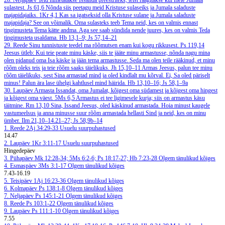
28. Neljapäev
Teid nimetatakse Issanda preestriteks, teist räägitakse kui meie Jumala
sulastest.
Js 61,6
Nõnda siis peetagu meid Kristuse sulaseiks ja Jumala saladuste
majapidajaiks.
1Kr 4,1
Kas sa igatseksid olla Kristuse sulane ja Jumala saladuste
majapidaja? See on võimalik. Oma sulasteks teeb Tema neid, kes on valmis ennast
tingimusteta Tema kätte andma. Aga see saab sündida nende juures, kes on valmis Teda
tingimusteta usaldama.
Hb 13,1–9; Js 57,14–21
29. Reede
Sinu tunnistuste teedel ma rõõmutsen enam kui kogu rikkusest.
Ps 119,14
Jeesus ütleb: Kui teie peate minu käske, siis te jääte minu armastusse, nõnda nagu mina
olen pidanud oma Isa käske ja jään tema armastusse. Seda ma olen teile rääkinud, et minu
rõõm oleks teis ja teie rõõm saaks täielikuks.
Jh 15,10–11
Armas Jeesus, palun tee minu
rõõm täielikuks, sest Sina armastad mind ja oled kindlalt mu kõrval. Ei, Sa oled päriselt
minus! Palun ära lase ühelgi kahtlusel mind häirida.
Hb 13,10–16; Js 58,1–9a
30. Laupäev
Armasta Issandat, oma Jumalat, kõigest oma südamest ja kõigest oma hingest
ja kõigest oma väest.
5Ms 6,5
Armastus ei tee ligimesele kurja; siis on armastus käsu
täitmine.
Rm 13,10
Sina, Issand Jeesus, oled käskinud armastada. Hoia minust kaugele
vastumeelsus ja anna minusse suur rõõm armastada hellasti Sind ja neid, kes on minu
ümber.
Ilm 21,10–14.21–27; Js 58,9b–14
1. Reede
2Aj 34:29-33
Usuelu suurpuhastused
14.47
2. Laupäev
1Kr 3:11-17
Usuelu suurpuhastused
Hingedepäev
3. Pühapäev
Mk 12:28-34; 5Ms 6:2-6; Ps 18:17-27; Hb 7:23-28
Olgem tänulikud kõiges
4. Esmaspäev
3Ms 3:1-17
Olgem tänulikud kõiges
7.43-16.19
5. Teisipäev
1Aj 16:23-36
Olgem tänulikud kõiges
6. Kolmapäev
Ps 138:1-8
Olgem tänulikud kõiges
7. Neljapäev
Ps 145:1-21
Olgem tänulikud kõiges
8. Reede
Ps 103:1-22
Olgem tänulikud kõiges
9. Laupäev
Ps 111:1-10
Olgem tänulikud kõiges
7.55