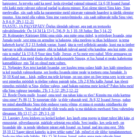
haigustest. Ja terveks said ka need, keda rüvedad vaimud piinasid.
Lk 6,18
Issand Jumal,
rebi katki meie rahvast siduvad paelad ja alusta minust. Kui oleme täiesti Sinu käes, Sinu
meelevallas, siis saab tulla ka paranemine meid piiravate vaimude haardest ja täielik olemise
muutus. Aita meid olla valmis Sinu ime vastuvõtmiseks, siis saab nähtavale tulla Sinu vägi.
Jr 8,4–9; 2Pt 1,12–21
PAASTU- JA PALVEPÄEV
Õiglus ülendab rahvast, aga patt on teotuseks
rahvahõimudele.
Õp 14,34
Lk 13,(1–5)6–9; Js 1,10–18
Jutlus: Ilm 3,14–22
20. Kolmapäev
Käristage lõhki oma süda, aga mitte oma riided, ja pöörduge Issanda, oma
Jumala poole, sest tema on armuline ja halastaja, pika meelega ja rikas heldusest, ja tema
kahetseb kurja!
Jl 2,13
Aednik vastas: Isand, jäta ta veel sellekski aastaks, kuni ma ta ümber
kaevan ja talle sõnnikut panen, ehk ta hakkab tuleval aastal vilja kandma, aga kui mitte, siis
raiu ta maha!
Lk 13,8–9
Suur tänu Sulle, Jeesus, et Sa meie eest palud. Meie armuaega on
pikendatud. Aita meid jõuda elavale kokkupuutele Sinuga, et Isa Jumal ei peaks kahetsema
kannatlikkust, mis Tal on olnud meie suhtes.
21. Neljapäev
Kes teist kardab Issandat, see kuulgu tema sulase häält; kes käib pimeduses
ja kel puudub valgusekuma, see lootku Issanda nime peale ja toetugu oma Jumalale.
Js
50,10
Kuid taas – käsk, millest ma teile kirjutan, on uus ning on õige tema sees ja teie sees,
sest pimedus möödub ja tõeline valgus paistab juba.
1Jh 2,8
Mu kallis Jumal, kas tõesti
pimedus möödub ja Sina, tõeline valgus, saad hakata paistma meie keskel? Palun luba meid
olla Sinu valguse jagajaiks.
2Ts 1,3–12; 2Pt 2,12–22
22. Reede
Õpeta mulle, Issand, oma teed; ma tahan käia su tões! Kinnita mu süda kartma
sinu nime!
Ps 86,11
Te tunnetate tõde, ja tõde vabastab teid.
Jh 8,32
Issand Jeesus, palun
tee mind alandlikuks Sinu tõde endasse vastu võtma, et mina ei osutuks süüdlaseks tõe
moonutamises. Sina tahad rahvale tõde teada anda ja ma täidaksin meelsasti Sinu vahendaja
ülesannet.
Hb 13,17–21; 2Pt 3,1–10
23. Laupäev
Ärgu leidugu su keskel kedagi, kes laseb oma poega ja tütart tulest läbi käia, ei
ennustajat, pilvestlausujat, märkide seletajat ega nõida. Sest igaüks, kes seda teeb, on
Issandale jäle, ja nende jäleduste pärast ajab Issand, su Jumal, nad ära sinu eest.
5Ms
18,10.12
Saage täiesti kaineks ja ärge tehke pattu! Jah, mõnel ei ole üldse jumalatunnetust.
Seda ma ütlen teile häbiks.
1Kr 15,34
Armas Jumal, palun anna meie rahvale õiget