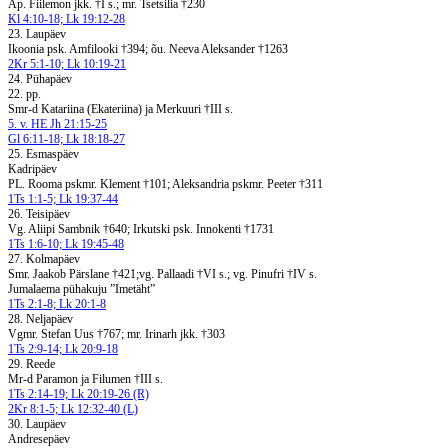
Ap. Fiilemon jkk. †I s.; mr. Tsetsilia †230
Kl 4:10-18; Lk 19:12-28
23. Laupäev
Ikoonia psk. Amfilooki †394; õu. Neeva Aleksander †1263
2Kr 5:1-10; Lk 10:19-21
24. Pühapäev
22. pp.
Smr-d Katariina (Ekateriina) ja Merkuuri †III s.
5. v. HE Jh 21:15-25
Gl 6:11-18; Lk 18:18-27
25. Esmaspäev
Kadripäev
PL. Rooma pskmr. Klement †101; Aleksandria pskmr. Peeter †311
1Ts 1:1-5; Lk 19:37-44
26. Teisipäev
Vg. Aliipi Sambnik †640; Irkutski psk. Innokenti †1731
1Ts 1:6-10; Lk 19:45-48
27. Kolmapäev
Smr. Jaakob Pärslane †421;vg. Pallaadi †VI s.; vg. Pinufri †IV s.
Jumalaema pühakuju ”Imetäht”
1Ts 2:1-8; Lk 20:1-8
28. Neljapäev
Vgmr. Stefan Uus †767; mr. Irinarh jkk. †303
1Ts 2:9-14; Lk 20:9-18
29. Reede
Mr-d Paramon ja Filumen †III s.
1Ts 2:14-19; Lk 20:19-26 (R)
2Kr 8:1-5; Lk 12:32-40 (L)
30. Laupäev
Andresepäev