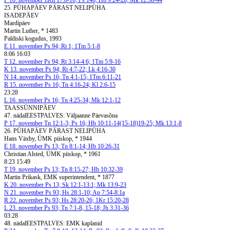
P
10. november
1Kn 17:8-16; Ps 146; Hb 9:24-28; Mk 12:38-44
25. PÜHAPÄEV PÄRAST NELIPÜHA
ISADEPÄEV
Mardipäev
Martin Luther, * 1483
Paldiski kogudus, 1993
E
11. november
Ps 94; Rt 1; 1Tm 5:1-8
8:06 16:03
T
12. november
Ps 94; Rt 3:14-4:6; 1Tm 5:9-16
K
13. november
Ps 94; Rt 4:7-22; Lk 4:16-30
N
14. november
Ps 16; Tn 4:1-15; 1Tm 6:11-21
R
15. november
Ps 16; Tn 4:16-24; Kl 2:6-15
23:28
L
16. november
Ps 16; Tn 4:25-34; Mk 12:1-12
TAASSÜNNIPÄEV
47. nädal
EESTPALVES: Väljaanne Päevasõna
P
17. november
Tn 12:1-3; Ps 16; Hb 10:11-14(15-18)19-25; Mk 13:1-8
26. PÜHAPÄEV PÄRAST NELIPÜHA
Hans Växby, ÜMK piiskop, * 1944
E
18. november
Ps 13; Tn 8:1-14; Hb 10:26-31
Christian Alsted, ÜMK piiskop, * 1961
8:23 15:49
T
19. november
Ps 13; Tn 8:15-27; Hb 10:32-39
Martin Prikask, EMK superintendent, * 1877
K
20. november
Ps 13; Sk 12:1-13:1; Mk 13:9-23
N
21. november
Ps 93; Hs 28:1-10; Ap 7:54-8:1a
R
22. november
Ps 93; Hs 28:20-26; 1Kr 15:20-28
L
23. november
Ps 93; Tn 7:1-8, 15-18; Jh 3:31-36
03:28
48. nädal
EESTPALVES: EMK kaplanid