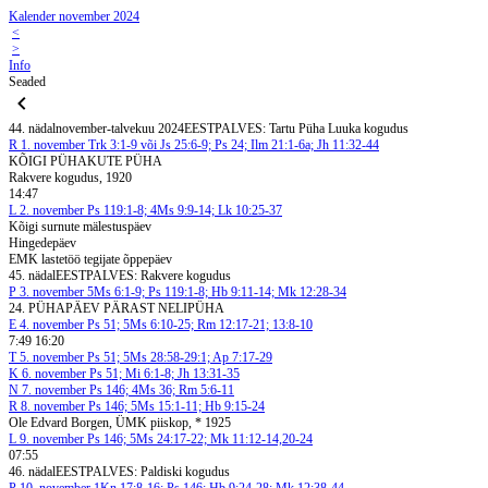
Kalender november 2024
<
>
Info
Seaded
44. nädal
november-talvekuu 2024
EESTPALVES: Tartu Püha Luuka kogudus
R
1. november
Trk 3:1-9 või Js 25:6-9; Ps 24; Ilm 21:1-6a; Jh 11:32-44
KÕIGI PÜHAKUTE PÜHA
Rakvere kogudus, 1920
14:47
L
2. november
Ps 119:1-8; 4Ms 9:9-14; Lk 10:25-37
Kõigi surnute mälestuspäev
Hingedepäev
EMK lastetöö tegijate õppepäev
45. nädal
EESTPALVES: Rakvere kogudus
P
3. november
5Ms 6:1-9; Ps 119:1-8; Hb 9:11-14; Mk 12:28-34
24. PÜHAPÄEV PÄRAST NELIPÜHA
E
4. november
Ps 51; 5Ms 6:10-25; Rm 12:17-21; 13:8-10
7:49 16:20
T
5. november
Ps 51; 5Ms 28:58-29:1; Ap 7:17-29
K
6. november
Ps 51; Mi 6:1-8; Jh 13:31-35
N
7. november
Ps 146; 4Ms 36; Rm 5:6-11
R
8. november
Ps 146; 5Ms 15:1-11; Hb 9:15-24
Ole Edvard Borgen, ÜMK piiskop, * 1925
L
9. november
Ps 146; 5Ms 24:17-22; Mk 11:12-14,20-24
07:55
46. nädal
EESTPALVES: Paldiski kogudus