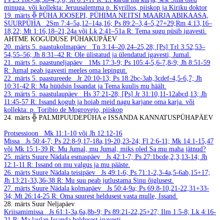
minuga.
või kollekta: Jeruusalemma p. Kyrillos, piiskop ja Kiriku doktor
19. märts
╬ PÜHA JOOSEPI, PÜHIMA NEITSI MAARJA ABIKAASA,
SUURPÜHA
2Sm 7:4–5a,12–14a,16; Ps 89:2–3,4–5,27+29;Rm 4:13,16–
18,22; Mt 1:16,18–21,24a või Lk 2:41–51a
R: Tema sugu püsib igavesti.
AHTME KOGUDUSE PÜHAKUPÄEV
20. märts
5. paastukolmapäev
Tn 3:14–20,24–25,28; [Ps] Trl 3:52,53–
54,55–56; Jh 8:31–42
R: Ole ülistatud ja ülendatud igavesti, Jumal.
21. märts
5. paastuneljapäev
1Ms 17:3-9; Ps 105:4-5,6-7,8-9; Jh 8:51-59
R: Jumal peab igavesti meeles oma lepingut.
22. märts
5. paastureede
Jr 20:10-13; Ps 18:2bc-3ab,3cdef-4,5-6,7; Jh
10:31-42
R: Ma hüüdsin Issandat ja Tema kuulis mu häält.
23. märts
5. paastulaupäev
Hs 37:21-28; [Ps] Jr 31:10,11-12abcd,13; Jh
11:45-57
R: Issand kogub ja hoiab meid nagu karjane oma karja.
või
kollekta: p. Toribio de Mogrovejo, piiskop
24. märts
╬ PALMIPUUDEPÜHA e ISSANDA KANNATUSPÜHAPÄEV
Protsessioon
Mk 11:1-10 või Jh 12:12-16
Missa
Js 50:4-7; Ps 22:8-9,17-18a,19-20,23-24; Fl 2:6-11; Mk 14:1-15,47
või Mk 15:1-39
R: Mu Jumal, mu Jumal, miks oled Sa mu maha jätnud?
25. märts
Suure Nädala esmaspäev
Js 42:1-7; Ps 27:1bcde,2,3,13-14; Jh
12:1-11
R: Issand on mu valgus ja mu pääste.
26. märts
Suure Nädala teisipäev
Js 49:1-6; Ps 71:1-2,3-4a,5-6ab,15+17;
Jh 13:21-33,36-38
R: Mu suu peab jutlustama Sinu õiglusest.
27. märts
Suure Nädala kolmapäev
Js 50:4-9a; Ps 69:8-10,21-22,31+33-
34; Mt 26:14-25
R: Oma suurest heldusest vasta mulle, Issand.
28. märts
Suur Neljapäev
Kriisamimissa
Js 61:1-3a,6a,8b-9; Ps 89:21-22,25+27; Ilm 1:5-8; Lk 4:16-
21
R: Ma laulan Issanda heldusest igavesti.