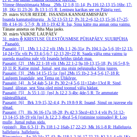
Viimse õhtusöömaaja Missa
2Ms 12:1-8,11-14; Ps 116:12-13,15-16bc,17-
18; 1Kr 11:23-26; Jh 13:1-15
R: Lepingu karikas see on Päästja veri.
29. märts
SUUR REEDE. ISSANDA KANNATAMISPÄEV
Issanda kannatusliturgia
Js 52:13-53:12; Ps 31:2+6,12-13,15-16,17+25;
Hb 4:14-16; 5:7-9; Jh 18:1-19:42
R: Isa, Sinu kätte ma annan oma vaimu.
Tänane annetus on Püha Maa jaoks.
30. märts
VAIKNE LAUPÄEV
31. märts
╬ KRISTUSE ÜLESTÕUSMISE PÜHAPÄEV. SUURPÜHA
Paasaöö:
Paasaöö: [1]
1Ms 1:1-2:2 või 1Ms 1:1,26-31a; Ps 104:1-2a,5-6,10+12,13-
14,24+35c või Ps 33:4-5,6-7,12-13,20+22
R: Saada välja oma vaimu ja
uuenda maailma pale
või Issanda heldus täidab maa.
Paasaöö: [2]
1Ms 22:1-18 või 1Ms 22:1-2,9a,10-13,15-18; Ps 16:5+8,9-
10,11
R: Kaitse mind, Jumal, sest ma otsin pelgupaika Sinu juures.
Paasaöö: [3]
2Ms 14:15-15:1a; [ps] 2Ms 15:1b-2,3-4,5-6,17-18
R:
Laulgem Issandale, sest Tema on Ülikõrge.
Paasaöö: [4]
Js 54:4ab,5-14; Ps 30:2+4,5-6,11+12ab+13cd
R: Sind,
Issand, ülistan, sest Sina oled mind toonud välja hädast.
Paasaöö: [5]
Js 55:1-11; [ps] Js 12:2,3-4bc,4de-5
R: Te ammutate
päästeallikaist.
Paasaöö: [6]
Brk 3:9-15,32-4:4; Ps 19:8-9
R: Issand, Sinul on igavese elu
sõnad.
Paasaöö: [7]
Hs 36:16-17a,18-28; Ps 42:3,5bcd+43:3,4 või Ps 51:12-
13,14-15,18-19 või [ps] Js 12:2,3,4bcd,5-6 [ristimine toimudes]
R: Loo
mulle, Jumal puhas süda.
(epistel)
Rm 6:3-11; Ps 118:1-2,16ab-17,22-23; Mk 16:1-8
R: Halleluuja,
halleluuja, halleluuja.
Päevamissa
Ap 10:34a,37-43; Ps 118:1-2,16-17,22-23; Kl 3:1-4 või 1Kr