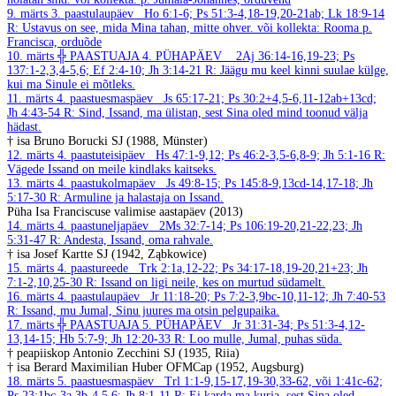
9. märts
3. paastulaupäev
Ho 6:1-6; Ps 51:3-4,18-19,20-21ab; Lk 18:9-14
R: Ustavus on see, mida Mina tahan, mitte ohver.
või kollekta: Rooma p.
Francisca, orduõde
10. märts
╬ PAASTUAJA 4. PÜHAPÄEV
2Aj 36:14-16,19-23; Ps
137:1-2,3,4-5,6; Ef 2:4-10; Jh 3:14-21
R: Jäägu mu keel kinni suulae külge,
kui ma Sinule ei mõtleks.
11. märts
4. paastuesmaspäev
Js 65:17-21; Ps 30:2+4,5-6,11-12ab+13cd;
Jh 4:43-54
R: Sind, Issand, ma ülistan, sest Sina oled mind toonud välja
hädast.
† isa Bruno Borucki SJ (1988, Münster)
12. märts
4. paastuteisipäev
Hs 47:1-9,12; Ps 46:2-3,5-6,8-9; Jh 5:1-16
R:
Vägede Issand on meile kindlaks kaitseks.
13. märts
4. paastukolmapäev
Js 49:8-15; Ps 145:8-9,13cd-14,17-18; Jh
5:17-30
R: Armuline ja halastaja on Issand.
Püha Isa Franciscuse valimise aastapäev (2013)
14. märts
4. paastuneljapäev
2Ms 32:7-14; Ps 106:19-20,21-22,23; Jh
5:31-47
R: Andesta, Issand, oma rahvale.
† isa Josef Kartte SJ (1942, Ząbkowice)
15. märts
4. paastureede
Trk 2:1a,12-22; Ps 34:17-18,19-20,21+23; Jh
7:1-2,10,25-30
R: Issand on ligi neile, kes on murtud südamelt.
16. märts
4. paastulaupäev
Jr 11:18-20; Ps 7:2-3,9bc-10,11-12; Jh 7:40-53
R: Issand, mu Jumal, Sinu juures ma otsin pelgupaika.
17. märts
╬ PAASTUAJA 5. PÜHAPÄEV
Jr 31:31-34; Ps 51:3-4,12-
13,14-15; Hb 5:7-9; Jh 12:20-33
R: Loo mulle, Jumal, puhas süda.
† peapiiskop Antonio Zecchini SJ (1935, Riia)
† isa Berard Maximilian Huber OFMCap (1952, Augsburg)
18. märts
5. paastuesmaspäev
Trl 1:1-9,15-17,19-30,33-62, või 1:41c-62;
Ps 23:1bc-3a,3b-4,5,6; Jh 8:1-11
R: Ei karda ma kurja, sest Sina oled