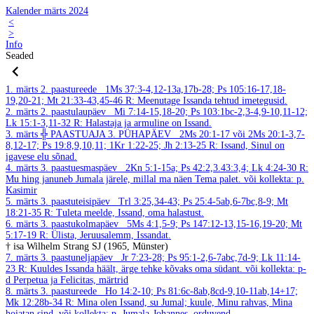
Kalender märts 2024
<
>
Info
Seaded
1. märts
2. paastureede
1Ms 37:3-4,12-13a,17b-28; Ps 105:16-17,18-
19,20-21; Mt 21:33-43,45-46
R: Meenutage Issanda tehtud imetegusid.
2. märts
2. paastulaupäev
Mi 7:14-15,18-20; Ps 103:1bc-2,3-4,9-10,11-12;
Lk 15:1-3,11-32
R: Halastaja ja armuline on Issand.
3. märts
╬ PAASTUAJA 3. PÜHAPÄEV
2Ms 20:1-17 või 2Ms 20:1-3,7-
8,12-17; Ps 19:8,9,10,11; 1Kr 1:22-25; Jh 2:13-25
R: Issand, Sinul on
igavese elu sõnad.
4. märts
3. paastuesmaspäev
2Kn 5:1-15a; Ps 42:2,3.43:3,4; Lk 4:24-30
R:
Mu hing januneb Jumala järele, millal ma näen Tema palet.
või kollekta: p.
Kasimir
5. märts
3. paastuteisipäev
Trl 3:25,34-43; Ps 25:4-5ab,6-7bc,8-9; Mt
18:21-35
R: Tuleta meelde, Issand, oma halastust.
6. märts
3. paastukolmapäev
5Ms 4:1,5-9; Ps 147:12-13,15-16,19-20; Mt
5:17-19
R: Ülista, Jeruusalemm, Issandat.
† isa Wilhelm Strang SJ (1965, Münster)
7. märts
3. paastuneljapäev
Jr 7:23-28; Ps 95:1-2,6-7abc,7d-9; Lk 11:14-
23
R: Kuuldes Issanda häält, ärge tehke kõvaks oma südant.
või kollekta: p-
d Perpetua ja Felicitas, märtrid
8. märts
3. paastureede
Ho 14:2-10; Ps 81:6c-8ab,8cd-9,10-11ab,14+17;
Mk 12:28b-34
R: Mina olen Issand, su Jumal; kuule, Minu rahvas, Mina
hoiatan sind.
või kollekta: p. Jumala-Johannes, orduvend