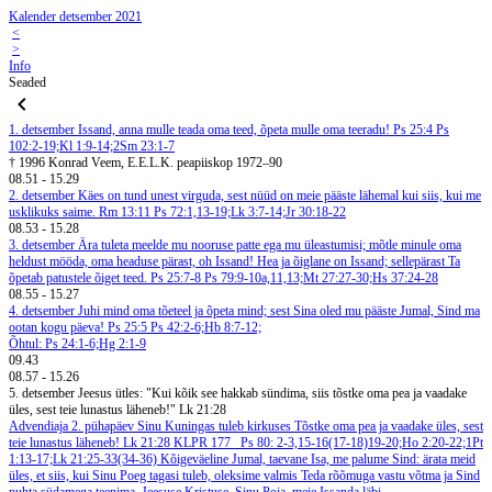
Kalender detsember 2021
<
>
Info
Seaded
1. detsember
Issand, anna mulle teada oma teed, õpeta mulle oma teeradu! Ps 25:4
Ps
102:2-19;Kl 1:9-14;2Sm 23:1-7
† 1996 Konrad Veem, E.E.L.K. peapiiskop 1972–90
08.51
-
15.29
2. detsember
Käes on tund unest virguda, sest nüüd on meie pääste lähemal kui siis, kui me
usklikuks saime. Rm 13:11
Ps 72:1,13-19;Lk 3:7-14;Jr 30:18-22
08.53
-
15.28
3. detsember
Ära tuleta meelde mu nooruse patte ega mu üleastumisi; mõtle minule oma
heldust mööda, oma headuse pärast, oh Issand! Hea ja õiglane on Issand; sellepärast Ta
õpetab patustele õiget teed. Ps 25:7-8
Ps 79:9-10a,11,13;Mt 27:27-30;Hs 37:24-28
08.55
-
15.27
4. detsember
Juhi mind oma tõeteel ja õpeta mind; sest Sina oled mu pääste Jumal, Sind ma
ootan kogu päeva! Ps 25:5
Ps 42:2-6;Hb 8:7-12;
Õhtul: Ps 24:1-6;Hg 2:1-9
09.43
08.57
-
15.26
5. detsember
Jeesus ütles: "Kui kõik see hakkab sündima, siis tõstke oma pea ja vaadake
üles, sest teie lunastus läheneb!" Lk 21:28
Advendiaja 2. pühapäev
Sinu Kuningas tuleb kirkuses
Tõstke oma pea ja vaadake üles, sest
teie lunastus läheneb! Lk 21:28
KLPR 177
Ps 80: 2-3,15-16(17-18)19-20;Ho 2:20-22;1Pt
1:13-17;Lk 21:25-33(34-36)
Kõigeväeline Jumal, taevane Isa, me palume Sind: ärata meid
üles, et siis, kui Sinu Poeg tagasi tuleb, oleksime valmis Teda rõõmuga vastu võtma ja Sind