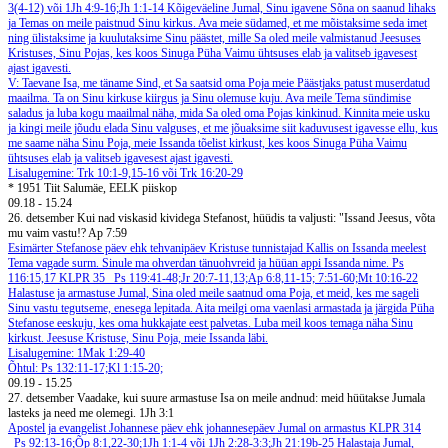
3(4-12) või 1Jh 4:9-16;Jh 1:1-14
Kõigeväeline Jumal, Sinu igavene Sõna on saanud lihaks
ja Temas on meile paistnud Sinu kirkus. Ava meie südamed, et me mõistaksime seda imet
ning ülistaksime ja kuulutaksime Sinu päästet, mille Sa oled meile valmistanud Jeesuses
Kristuses, Sinu Pojas, kes koos Sinuga Püha Vaimu ühtsuses elab ja valitseb igavesest
ajast igavesti.
V: Taevane Isa, me täname Sind, et Sa saatsid oma Poja meie Päästjaks patust muserdatud
maailma. Ta on Sinu kirkuse kiirgus ja Sinu olemuse kuju. Ava meile Tema sündimise
saladus ja luba kogu maailmal näha, mida Sa oled oma Pojas kinkinud. Kinnita meie usku
ja kingi meile jõudu elada Sinu valguses, et me jõuaksime siit kaduvusest igavesse ellu, kus
me saame näha Sinu Poja, meie Issanda tõelist kirkust, kes koos Sinuga Püha Vaimu
ühtsuses elab ja valitseb igavesest ajast igavesti.
Lisalugemine: Trk 10:1-9,15-16 või Trk 16:20-29
* 1951 Tiit Salumäe, EELK piiskop
09.18
-
15.24
26. detsember
Kui nad viskasid kividega Stefanost, hüüdis ta valjusti: "Issand Jeesus, võta
mu vaim vastu!? Ap 7:59
Esimärter Stefanose päev ehk tehvanipäev
Kristuse tunnistajad
Kallis on Issanda meelest
Tema vagade surm. Sinule ma ohverdan tänuohvreid ja hüüan appi Issanda nime. Ps
116:15,17
KLPR 35
Ps 119:41-48;Jr 20:7-11,13;Ap 6:8,11-15; 7:51-60;Mt 10:16-22
Halastuse ja armastuse Jumal, Sina oled meile saatnud oma Poja, et meid, kes me sageli
Sinu vastu tegutseme, enesega lepitada. Aita meilgi oma vaenlasi armastada ja järgida Püha
Stefanose eeskuju, kes oma hukkajate eest palvetas. Luba meil koos temaga näha Sinu
kirkust. Jeesuse Kristuse, Sinu Poja, meie Issanda läbi.
Lisalugemine: 1Mak 1:29-40
Õhtul: Ps 132:11-17;Kl 1:15-20;
09.19
-
15.25
27. detsember
Vaadake, kui suure armastuse Isa on meile andnud: meid hüütakse Jumala
lasteks ja need me olemegi. 1Jh 3:1
Apostel ja evangelist Johannese päev ehk johannesepäev
Jumal on armastus
KLPR 314
Ps 92:13-16;Õp 8:1,22-30;1Jh 1:1-4 või 1Jh 2:28-3:3;Jh 21:19b-25
Halastaja Jumal,