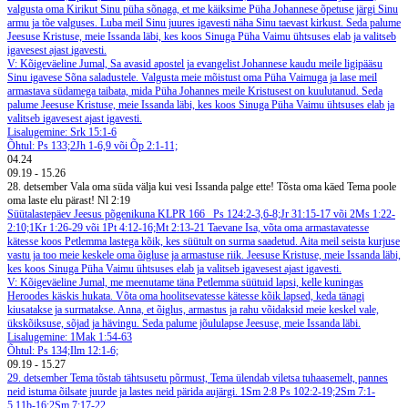
valgusta oma Kirikut Sinu püha sõnaga, et me käiksime Püha Johannese õpetuse järgi Sinu
armu ja tõe valguses. Luba meil Sinu juures igavesti näha Sinu taevast kirkust. Seda palume
Jeesuse Kristuse, meie Issanda läbi, kes koos Sinuga Püha Vaimu ühtsuses elab ja valitseb
igavesest ajast igavesti.
V: Kõigeväeline Jumal, Sa avasid apostel ja evangelist Johannese kaudu meile ligipääsu
Sinu igavese Sõna saladustele. Valgusta meie mõistust oma Püha Vaimuga ja lase meil
armastava südamega taibata, mida Püha Johannes meile Kristusest on kuulutanud. Seda
palume Jeesuse Kristuse, meie Issanda läbi, kes koos Sinuga Püha Vaimu ühtsuses elab ja
valitseb igavesest ajast igavesti.
Lisalugemine: Srk 15:1-6
Õhtul: Ps 133;2Jh 1-6,9 või Õp 2:1-11;
04.24
09.19
-
15.26
28. detsember
Vala oma süda välja kui vesi Issanda palge ette! Tõsta oma käed Tema poole
oma laste elu pärast! Nl 2:19
Süütalastepäev
Jeesus põgenikuna
KLPR 166
Ps 124:2-3,6-8;Jr 31:15-17 või 2Ms 1:22-
2:10;1Kr 1:26-29 või 1Pt 4:12-16;Mt 2:13-21
Taevane Isa, võta oma armastavatesse
kätesse koos Petlemma lastega kõik, kes süütult on surma saadetud. Aita meil seista kurjuse
vastu ja too meie keskele oma õigluse ja armastuse riik. Jeesuse Kristuse, meie Issanda läbi,
kes koos Sinuga Püha Vaimu ühtsuses elab ja valitseb igavesest ajast igavesti.
V: Kõigeväeline Jumal, me meenutame täna Petlemma süütuid lapsi, kelle kuningas
Heroodes käskis hukata. Võta oma hoolitsevatesse kätesse kõik lapsed, keda tänagi
kiusatakse ja surmatakse. Anna, et õiglus, armastus ja rahu võidaksid meie keskel vale,
ükskõiksuse, sõjad ja hävingu. Seda palume jõululapse Jeesuse, meie Issanda läbi.
Lisalugemine: 1Mak 1:54-63
Õhtul: Ps 134;Ilm 12:1-6;
09.19
-
15.27
29. detsember
Tema tõstab tähtsusetu põrmust, Tema ülendab viletsa tuhaasemelt, pannes
neid istuma õilsate juurde ja lastes neid pärida aujärgi. 1Sm 2:8
Ps 102:2-19;2Sm 7:1-
5,11b-16;2Sm 7:17-22