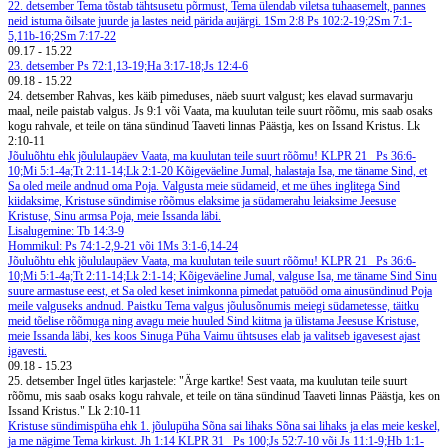
22. detsember
Tema tõstab tähtsusetu põrmust, Tema ülendab viletsa tuhaasemelt, pannes
neid istuma õilsate juurde ja lastes neid pärida aujärgi. 1Sm 2:8
Ps 102:2-19;2Sm 7:1-
5,11b-16;2Sm 7:17-22
09.17
-
15.22
23. detsember
Ps 72:1,13-19;Ha 3:17-18;Js 12:4-6
09.18
-
15.22
24. detsember
Rahvas, kes käib pimeduses, näeb suurt valgust; kes elavad surmavarju
maal, neile paistab valgus. Js 9:1 või Vaata, ma kuulutan teile suurt rõõmu, mis saab osaks
kogu rahvale, et teile on täna sündinud Taaveti linnas Päästja, kes on Issand Kristus. Lk
2:10-11
Jõuluõhtu ehk jõululaupäev
Vaata, ma kuulutan teile suurt rõõmu!
KLPR 21
Ps 36:6-
10;Mi 5:1-4a;Tt 2:11-14;Lk 2:1-20
Kõigeväeline Jumal, halastaja Isa, me täname Sind, et
Sa oled meile andnud oma Poja. Valgusta meie südameid, et me ühes inglitega Sind
kiidaksime, Kristuse sündimise rõõmus elaksime ja südamerahu leiaksime Jeesuse
Kristuse, Sinu armsa Poja, meie Issanda läbi.
Lisalugemine: Tb 14:3-9
Hommikul: Ps 74:1-2,9-21 või 1Ms 3:1-6,14-24
Jõuluõhtu ehk jõululaupäev
Vaata, ma kuulutan teile suurt rõõmu!
KLPR 21
Ps 36:6-
10;Mi 5:1-4a;Tt 2:11-14;Lk 2:1-14;
Kõigeväeline Jumal, valguse Isa, me täname Sind Sinu
suure armastuse eest, et Sa oled keset inimkonna pimedat patuööd oma ainusündinud Poja
meile valguseks andnud. Paistku Tema valgus jõulusõnumis meiegi südametesse, täitku
meid tõelise rõõmuga ning avagu meie huuled Sind kiitma ja ülistama Jeesuse Kristuse,
meie Issanda läbi, kes koos Sinuga Püha Vaimu ühtsuses elab ja valitseb igavesest ajast
igavesti.
09.18
-
15.23
25. detsember
Ingel ütles karjastele: "Ärge kartke! Sest vaata, ma kuulutan teile suurt
rõõmu, mis saab osaks kogu rahvale, et teile on täna sündinud Taaveti linnas Päästja, kes on
Issand Kristus." Lk 2:10-11
Kristuse sündimispüha ehk 1. jõulupüha
Sõna sai lihaks
Sõna sai lihaks ja elas meie keskel,
ja me nägime Tema kirkust. Jh 1:14
KLPR 31
Ps 100;Js 52:7-10 või Js 11:1-9;Hb 1:1-