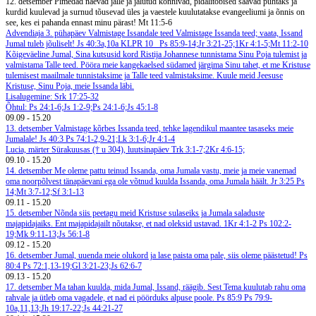
12. detsember
Pimedad näevad jälle ja jalutud kõnnivad, pidalitõbised saavad puhtaks ja
kurdid kuulevad ja surnud tõusevad üles ja vaestele kuulutatakse evangeeliumi ja õnnis on
see, kes ei pahanda ennast minu pärast! Mt 11:5-6
Advendiaja 3. pühapäev
Valmistage Issandale teed
Valmistage Issanda teed; vaata, Issand
Jumal tuleb jõuliselt! Js 40:3a,10a
KLPR 10
Ps 85:9-14;Jr 3:21-25;1Kr 4:1-5;Mt 11:2-10
Kõigeväeline Jumal, Sina kutsusid kord Ristija Johannese tunnistama Sinu Poja tulemist ja
valmistama Talle teed. Pööra meie kangekaelsed südamed järgima Sinu tahet, et me Kristuse
tulemisest maailmale tunnistaksime ja Talle teed valmistaksime. Kuule meid Jeesuse
Kristuse, Sinu Poja, meie Issanda läbi.
Lisalugemine: Srk 17:25-32
Õhtul: Ps 24:1-6;Js 1:2-9;Ps 24:1-6;Js 45:1-8
09.09
-
15.20
13. detsember
Valmistage kõrbes Issanda teed, tehke lagendikul maantee tasaseks meie
Jumalale! Js 40:3
Ps 74:1-2,9-21;Lk 3:1-6;Jr 4:1-4
Lucia, märter Sürakuusas († u 304), luutsinapäev
Trk 3:1-7;2Kr 4:6-15;
09.10
-
15.20
14. detsember
Me oleme pattu teinud Issanda, oma Jumala vastu, meie ja meie vanemad
oma noorpõlvest tänapäevani ega ole võtnud kuulda Issanda, oma Jumala häält. Jr 3:25
Ps
14;Mt 3:7-12;Sf 3:1-13
09.11
-
15.20
15. detsember
Nõnda siis peetagu meid Kristuse sulaseiks ja Jumala saladuste
majapidajaiks. Ent majapidajailt nõutakse, et nad oleksid ustavad. 1Kr 4:1-2
Ps 102:2-
19;Mk 9:11-13;Js 56:1-8
09.12
-
15.20
16. detsember
Jumal, uuenda meie olukord ja lase paista oma pale, siis oleme päästetud! Ps
80:4
Ps 72:1,13-19;Gl 3:21-23;Js 62:6-7
09.13
-
15.20
17. detsember
Ma tahan kuulda, mida Jumal, Issand, räägib. Sest Tema kuulutab rahu oma
rahvale ja ütleb oma vagadele, et nad ei pöörduks alpuse poole. Ps 85:9
Ps 79:9-
10a,11,13;Jh 19:17-22;Js 44:21-27