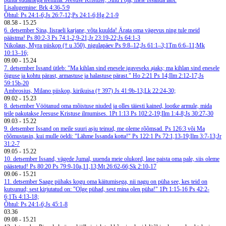
puhta südamega teenima. Jeesuse Kristuse, Sinu Poja, meie Issanda läbi.
Lisalugemine: Brk 4:36-5:9
Õhtul: Ps 24:1-6;Js 26:7-12;Ps 24:1-6;Hg 2:1-9
08.58
-
15.25
6. detsember
Sina, Iisraeli karjane, võta kuulda! Ärata oma vägevus ning tule meid
päästma! Ps 80:2-3
Ps 74:1-2,9-21;Jr 23:19-22;Js 64:1-3
Nikolaus, Myra piiskop († u 350), nigulapäev
Ps 9:8–12;Js 61:1–3;1Tm 6:6–11;Mk
10:13–16;
09.00
-
15.24
7. detsember
Issand ütleb: "Ma kihlan sind enesele igaveseks ajaks; ma kihlan sind enesele
õiguse ja kohtu pärast, armastuse ja halastuse pärast." Ho 2:21
Ps 14;Ilm 2:12-17;Js
59:15b-20
Ambrosius, Milano piiskop, kirikuisa († 397)
Js 41:9b-13;Lk 22:24-30;
09.02
-
15.23
8. detsember
Vöötanud oma mõistuse niuded ja olles täiesti kained, lootke armule, mida
teile pakutakse Jeesuse Kristuse ilmumises. 1Pt 1:13
Ps 102:2-19;Ilm 1:4-8;Js 30:27-30
09.03
-
15.22
9. detsember
Issand on meile suuri asju teinud, me oleme rõõmsad. Ps 126:3 või Ma
rõõmustasin, kui mulle öeldi: "Lähme Issanda kotta!" Ps 122:1
Ps 72:1,13-19;Ilm 3:7-13;Jr
31:2-7
09.05
-
15.22
10. detsember
Issand, vägede Jumal, uuenda meie olukord, lase paista oma pale, siis oleme
päästetud! Ps 80:20
Ps 79:9-10a,11,13;Mt 26:62-66;Sk 2:10-17
09.06
-
15.21
11. detsember
Saage pühaks kogu oma käitumisega, nii nagu on püha see, kes teid on
kutsunud; sest kirjutatud on: "Olge pühad, sest mina olen püha!" 1Pt 1:15-16
Ps 42:2-
6;1Ts 4:13-18;
Õhtul: Ps 24:1-6;Js 45:1-8
03.36
09.08
-
15.21