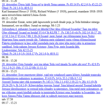
09.14
-
15.20
18. detsember
Õigus käib Tema eel ja järgib Tema samme. Ps 85:14
Ps 42:2-6;Js 45:22-25;
Õhtul: Ps 24:1-6;Js 40:9-11
Karl Immanuel Hesse († 1918), Richard Wühner († 1919), pastorid, enamlaste 1918–1919.
aasta terrorivõimu märtrid Lõuna–Eestis
09.15
-
15.20
19. detsember
Ennäe, neitsi jääb lapseootele ja toob ilmale poja, ja Teda hüütakse nimega
Immaanuel, see on tõlkes: Jumal on meiega. Mt 1:23
Advendiaja 4. pühapäev
Issand on lähedal
Olge ikka rõõmsad Issandas! Taas ma ütlen:
Olge rõõmsad! Issand on ligidal! Fl 4:4,5b
KLPR 7
Ps 130:5-8 või Ps 102:14,16-17,20-
22;Sf 3:14-17;Fl 4:4-7;Mt 1:18-24
Issand, meie Jumal, me rõõmustame koos Neitsi
Maarjaga Sinu suurte tegude üle. Valmista meie südamed vastu võtma rõõmusõnumit
Päästja sündimisest ja lase sellel uuendada meie elu ning teha meist rahu ja armastuse
saadikud. Seda palume Jeesuse Kristuse, Sinu Poja, meie Issanda läbi.
Lisalugemine: Srk 42:15-25
Õhtul: Ps 24:1-6;1Aj 16:8-17;Ps 24:1-6;Js 40:9-11
06.36
09.16
-
15.20
20. detsember
Oota Jumalat, sest ma tahan Teda veel tänada Ta palge abi eest! Ps 42:6
Ps
74:1-2,9-21;1Ms 17:15-22;Hb 11:11-12
09.16
-
15.21
21. detsember
Ärge muretsege ühtigi, vaid teie vajadused saagu kõiges Jumalale teatavaks
tänuütlemisega palumises ja anumises. Fl 4:6
Ps 14;Js 35:1-2;Hb 6:7-12
Apostel Tooma päev ehk toomapäev
Ps 145:3-7;Ha 2:1-4;Ef 2:19-22 (v 2Kr 4:1-6);Jh
20:24-29 (v Jh 14:1-6);
Kõigeväeline igavene Jumal, Sina lubasid apostel Toomal kahelda
Jeesuse ülestõusmises ja veensid teda sõnades ja nägemises. Aita meid meie uskmatuses, et
me võiksime ometi kindlalt uskuda ja tunnistada Kristust oma Jumalaks ja Issandaks, kes
koos Sinuga Püha Vaimu ühtsuses elab ja valitseb igavesest ajast igavesti.
talv
17.59
09.17
-
15.21