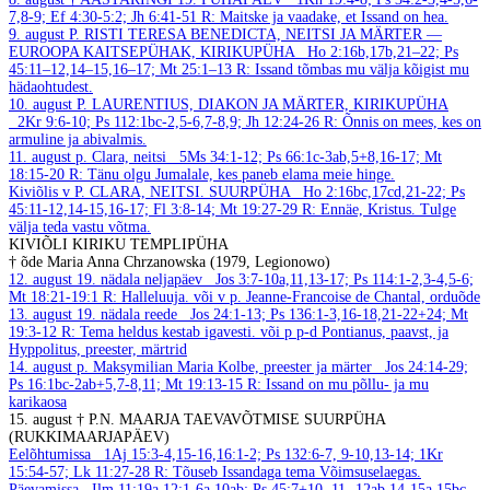
7,8-9; Ef 4:30-5:2; Jh 6:41-51
R: Maitske ja vaadake, et Issand on hea.
9. august
P. RISTI TERESA BENEDICTA, NEITSI JA MÄRTER —
EUROOPA KAITSEPÜHAK, KIRIKUPÜHA
Ho 2:16b,17b,21–22; Ps
45:11–12,14–15,16–17; Mt 25:1–13
R: Issand tõmbas mu välja kõigist mu
hädaohtudest.
10. august
P. LAURENTIUS, DIAKON JA MÄRTER, KIRIKUPÜHA
2Kr 9:6-10; Ps 112:1bc-2,5-6,7-8,9; Jh 12:24-26
R: Õnnis on mees, kes on
armuline ja abivalmis.
11. august
p. Clara, neitsi
5Ms 34:1-12; Ps 66:1c-3ab,5+8,16-17; Mt
18:15-20
R: Tänu olgu Jumalale, kes paneb elama meie hinge.
Kiviõlis v P. CLARA, NEITSI. SUURPÜHA
Ho 2:16bc,17cd,21-22; Ps
45:11-12,14-15,16-17; Fl 3:8-14; Mt 19:27-29
R: Ennäe, Kristus. Tulge
välja teda vastu võtma.
KIVIÕLI KIRIKU TEMPLIPÜHA
† õde Maria Anna Chrzanowska (1979, Legionowo)
12. august
19. nädala neljapäev
Jos 3:7-10a,11,13-17; Ps 114:1-2,3-4,5-6;
Mt 18:21-19:1
R: Halleluuja.
või v p. Jeanne-Francoise de Chantal, orduõde
13. august
19. nädala reede
Jos 24:1-13; Ps 136:1-3,16-18,21-22+24; Mt
19:3-12
R: Tema heldus kestab igavesti.
või p p-d Pontianus, paavst, ja
Hyppolitus, preester, märtrid
14. august
p. Maksymilian Maria Kolbe, preester ja märter
Jos 24:14-29;
Ps 16:1bc-2ab+5,7-8,11; Mt 19:13-15
R: Issand on mu põllu- ja mu
karikaosa
15. august
† P.N. MAARJA TAEVAVÕTMISE SUURPÜHA
(RUKKIMAARJAPÄEV)
Eelõhtumissa
1Aj 15:3-4,15-16,16:1-2; Ps 132:6-7, 9-10,13-14; 1Kr
15:54-57; Lk 11:27-28
R: Tõuseb Issandaga tema Võimsuselaegas.
Päevamissa
Ilm 11:19a,12:1-6a,10ab; Ps 45:7+10, 11- 12ab,14-15a,15bc-