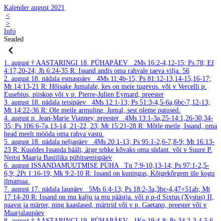
Kalender august 2021
<
>
Info
Seaded
1. august
† AASTARINGI 18. PÜHAPÄEV
2Ms 16:2-4,12-15; Ps 78; Ef
4:17,20-24; Jh 6:24-35
R: Issand andis oma rahvale taeva vilja. 56
2. august
18. nädala esmaspäev
4Ms 11:4b-15; Ps 81:12-13,14-15,16-17;
Mt 14:13-21
R: Hõisake Jumalale, kes on meie tugevus.
või v Vercelli p.
Eusebius, piiskop või v p. Pierre-Julien Eymard, preester
3. august
18. nädala teisipäev
4Ms 12:1-13; Ps 51:3-4,5-6a,6bc-7,12-13;
Mt 14:22-36
R: Ole meile armuline, Jumal, sest oleme patused.
4. august
p. Jean-Marie Vianney, preester
4Ms 13:1-3a,25-14:1,26-30,34-
35; Ps 106:6-7a,13-14, 21-22, 23; Mt 15:21-28
R: Mõtle meile, Issand, oma
head meelt mööda oma rahva vastu.
5. august
18. nädala neljapäev
4Ms 20:1-13; Ps 95:1-2,6-7,8-9; Mt 16:13-
23
R: Kuuldes Issanda häält, ärge tehke kõvaks oma südant.
või v Suure P.
Neitsi Maarja Basiilika pühitsemispäev
6. august
ISSANDAMUUTMISE PÜHA
Tn 7:9-10,13-14; Ps 97:1-2,5-
6,9; 2Pt 1:16-19; Mk 9:2-10
R: Issand on kuningas, Kõigekõrgem üle kogu
ilmamaa.
7. august
17. nädala laupäev
5Ms 6:4-13; Ps 18:2-3a,3bc-4,47+51ab; Mt
17:14-20
R: Issand on mu kalju ja mu päästja.
või p p-d Sixtus (Xystus) II,
paavst ja märter, ning kaaslased, märtrid või v p. Gaetano, preester või v
Maarjalaupäev
8. august
† AASTARINGI 19. PÜHAPÄEV
1Kn 19:4-8; Ps 34:2-3,4-5,6-