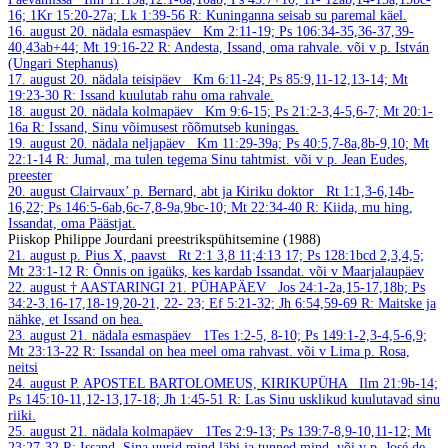
16; 1Kr 15:20-27a; Lk 1:39-56
R: Kuninganna seisab su paremal käel.
16. august
20. nädala esmaspäev
Km 2:11-19; Ps 106:34-35,36-37,39-
40,43ab+44; Mt 19:16-22
R: Andesta, Issand, oma rahvale.
või v p. István
(Ungari Stephanus)
17. august
20. nädala teisipäev
Km 6:11-24; Ps 85:9,11-12,13-14; Mt
19:23-30
R: Issand kuulutab rahu oma rahvale.
18. august
20. nädala kolmapäev
Km 9:6-15; Ps 21:2-3,4-5,6-7; Mt 20:1-
16a
R: Issand, Sinu võimusest rõõmutseb kuningas.
19. august
20. nädala neljapäev
Km 11:29-39a; Ps 40:5,7-8a,8b-9,10; Mt
22:1-14
R: Jumal, ma tulen tegema Sinu tahtmist.
või v p. Jean Eudes,
preester
20. august
Clairvaux’ p. Bernard, abt ja Kiriku doktor
Rt 1:1,3-6,14b-
16,22; Ps 146:5-6ab,6c-7,8-9a,9bc-10; Mt 22:34-40
R: Kiida, mu hing,
Issandat, oma Päästjat.
Piiskop Philippe Jourdani preestrikspühitsemine (1988)
21. august
p. Pius X, paavst
Rt 2:1 3,8 11;4:13 17; Ps 128:1bcd 2,3,4,5;
Mt 23:1-12
R: Õnnis on igaüks, kes kardab Issandat.
või v Maarjalaupäev
22. august
† AASTARINGI 21. PÜHAPÄEV
Jos 24:1-2a,15-17,18b; Ps
34:2-3.16-17,18-19,20-21, 22- 23; Ef 5:21-32; Jh 6:54,59-69
R: Maitske ja
nähke, et Issand on hea.
23. august
21. nädala esmaspäev
1Tes 1:2-5, 8-10; Ps 149:1-2,3-4,5-6,9;
Mt 23:13-22
R: Issandal on hea meel oma rahvast.
või v Lima p. Rosa,
neitsi
24. august
P. APOSTEL BARTOLOMEUS, KIRIKUPÜHA
Ilm 21:9b-14;
Ps 145:10-11,12-13,17-18; Jh 1:45-51
R: Las Sinu usklikud kuulutavad sinu
riiki.
25. august
21. nädala kolmapäev
1Tes 2:9-13; Ps 139:7-8,9-10,11-12; Mt
23:27-32
R: Issand, Sina uurid mind läbi ja tunned mind.
või v p. José de