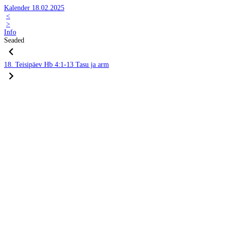
Kalender 18.02.2025
<
>
Info
Seaded
18. Teisipäev
Hb 4:1-13
Tasu ja arm