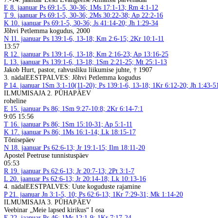
E
8. jaanuar
Ps 69:1-5, 30-36; 1Ms 17:1-13; Rm 4:1-12
T
9. jaanuar
Ps 69:1-5, 30-36; 2Ms 30:22-38; Ap 22:2-16
K
10. jaanuar
Ps 69:1-5, 30-36; Js 41:14-20; Jh 1:29-34
Jõhvi Petlemma kogudus, 2000
N
11. jaanuar
Ps 139:1-6, 13-18; Km 2:6-15; 2Kr 10:1-11
13:57
R
12. jaanuar
Ps 139:1-6, 13-18; Km 2:16-23; Ap 13:16-25
L
13. jaanuar
Ps 139:1-6, 13-18; 1Sm 2:21-25; Mt 25:1-13
Jakob Hurt, pastor, rahvusliku liikumise juhte, † 1907
3. nädal
EESTPALVES: Jõhvi Petlemma kogudus
P
14. jaanuar
1Sm 3:1-10(11-20); Ps 139:1-6, 13-18; 1Kr 6:12-20; Jh 1:43-5
ILMUMISAJA 2. PÜHAPÄEV
roheline
E
15. jaanuar
Ps 86; 1Sm 9:27-10:8; 2Kr 6:14-7:1
9:05 15:56
T
16. jaanuar
Ps 86; 1Sm 15:10-31; Ap 5:1-11
K
17. jaanuar
Ps 86; 1Ms 16:1-14; Lk 18:15-17
Tõnisepäev
N
18. jaanuar
Ps 62:6-13; Jr 19:1-15; Ilm 18:11-20
Apostel Peetruse tunnistuspäev
05:53
R
19. jaanuar
Ps 62:6-13; Jr 20:7-13; 2Pt 3:1-7
L
20. jaanuar
Ps 62:6-13; Jr 20:14-18; Lk 10:13-16
4. nädal
EESTPALVES: Uute koguduste rajamine
P
21. jaanuar
Jn 3:1-5, 10; Ps 62:6-13; 1Kr 7:29-31; Mk 1:14-20
ILMUMISAJA 3. PÜHAPÄEV
Veebinar „Meie lapsed kirikus“ I osa
E
22. jaanuar
Ps 46; 1Ms 12:1-9; 1Kr 7:17-24