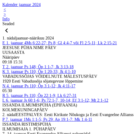
Kalender jaanuar 2024
<
>
Info
Seaded
1. nädal
jaanuar-näärikuu 2024
E
1. jaanuar
4Ms 6:22-27; Ps 8; Gl 4:4-7 või Fl 2:5-11; Lk 2:15-21
JEESUSE PÜHA NIME PÄEV
UUSAASTA
Nääripäev
09:18 15:31
T
2. jaanuar
Ps 148; Õp 1:1-7; Jk 3:13-18
K
3. jaanuar
Ps 110; Õp 1:20-33; Jk 4:1-10
VABADUSSÕJAS VÕIDELNUTE MÄLESTUSPÄEV
1920 Eesti Vabadussõja sõjategevuse lõppemine
N
4. jaanuar
Ps 110; Õp 3:1-12; Jk 4:11-17
05:30
R
5. jaanuar
Ps 110; Õp 22:1-9; Lk 6:27-31
L
6. jaanuar
Js 60:1-6; Ps 72:1-7, 10-14; Ef 3:1-12; Mt 2:1-12
ISSANDA ILMUMISPÜHA (EPIFAANIA)
KOLMEKUNINGAPÄEV
2. nädal
EESTPALVES: Eesti Kirikute Nõukogu ja Eesti Evangeelne Allianss
P
7. jaanuar
1Ms 1:1-5; Ps 29: Ap 19:1-7: Mk 1:4-11
ISSANDA RISTIMISPÜHA
ILMUMISAJA 1. PÜHAPÄEV
7.-14. jaanuar Eesti Evangeelse Allianssi palvenädal