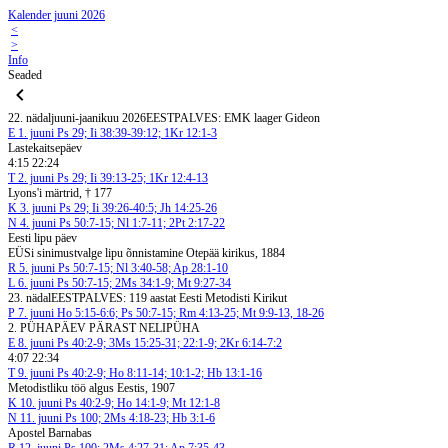
Kalender juuni 2026
<
>
Info
Seaded
22. nädal
juuni-jaanikuu 2026
EESTPALVES: EMK laager Gideon
E
1. juuni
Ps 29; Ii 38:39-39:12; 1Kr 12:1-3
Lastekaitsepäev
4:15 22:24
T
2. juuni
Ps 29; Ii 39:13-25; 1Kr 12:4-13
Lyons'i märtrid, † 177
K
3. juuni
Ps 29; Ii 39:26-40:5; Jh 14:25-26
N
4. juuni
Ps 50:7-15; Nl 1:7-11; 2Pt 2:17-22
Eesti lipu päev
EÜSi sinimustvalge lipu õnnistamine Otepää kirikus, 1884
R
5. juuni
Ps 50:7-15; Nl 3:40-58; Ap 28:1-10
L
6. juuni
Ps 50:7-15; 2Ms 34:1-9; Mt 9:27-34
23. nädal
EESTPALVES: 119 aastat Eesti Metodisti Kirikut
P
7. juuni
Ho 5:15-6:6; Ps 50:7-15; Rm 4:13-25; Mt 9:9-13, 18-26
2. PÜHAPÄEV PÄRAST NELIPÜHA
E
8. juuni
Ps 40:2-9; 3Ms 15:25-31; 22:1-9; 2Kr 6:14-7:2
4:07 22:34
T
9. juuni
Ps 40:2-9; Ho 8:11-14; 10:1-2; Hb 13:1-16
Metodistliku töö algus Eestis, 1907
K
10. juuni
Ps 40:2-9; Ho 14:1-9; Mt 12:1-8
N
11. juuni
Ps 100; 2Ms 4:18-23; Hb 3:1-6
Apostel Barnabas