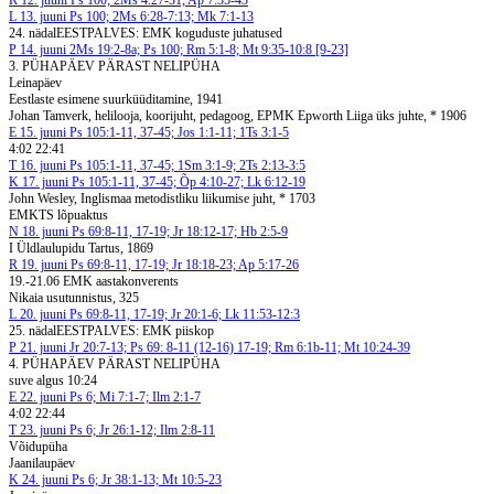
R
12. juuni
Ps 100; 2Ms 4:27-31; Ap 7:35-43
L
13. juuni
Ps 100; 2Ms 6:28-7:13; Mk 7:1-13
24. nädal
EESTPALVES: EMK koguduste juhatused
P
14. juuni
2Ms 19:2-8a; Ps 100; Rm 5:1-8; Mt 9:35-10:8 [9-23]
3. PÜHAPÄEV PÄRAST NELIPÜHA
Leinapäev
Eestlaste esimene suurküüditamine, 1941
Johan Tamverk, helilooja, koorijuht, pedagoog, EPMK Epworth Liiga üks juhte, * 1906
E
15. juuni
Ps 105:1-11, 37-45; Jos 1:1-11; 1Ts 3:1-5
4:02 22:41
T
16. juuni
Ps 105:1-11, 37-45; 1Sm 3:1-9; 2Ts 2:13-3:5
K
17. juuni
Ps 105:1-11, 37-45; Õp 4:10-27; Lk 6:12-19
John Wesley, Inglismaa metodistliku liikumise juht, * 1703
EMKTS lõpuaktus
N
18. juuni
Ps 69:8-11, 17-19; Jr 18:12-17; Hb 2:5-9
I Üldlaulupidu Tartus, 1869
R
19. juuni
Ps 69:8-11, 17-19; Jr 18:18-23; Ap 5:17-26
19.-21.06 EMK aastakonverents
Nikaia usutunnistus, 325
L
20. juuni
Ps 69:8-11, 17-19; Jr 20:1-6; Lk 11:53-12:3
25. nädal
EESTPALVES: EMK piiskop
P
21. juuni
Jr 20:7-13; Ps 69: 8-11 (12-16) 17-19; Rm 6:1b-11; Mt 10:24-39
4. PÜHAPÄEV PÄRAST NELIPÜHA
suve algus 10:24
E
22. juuni
Ps 6; Mi 7:1-7; Ilm 2:1-7
4:02 22:44
T
23. juuni
Ps 6; Jr 26:1-12; Ilm 2:8-11
Võidupüha
Jaanilaupäev
K
24. juuni
Ps 6; Jr 38:1-13; Mt 10:5-23