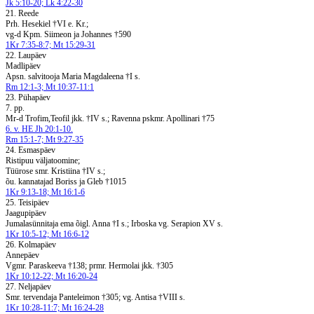
Jk 5:10-20; Lk 4:22-30
21. Reede
Prh. Hesekiel †VI e. Kr.;
vg-d Kpm. Siimeon ja Johannes †590
1Kr 7:35-8:7; Mt 15:29-31
22. Laupäev
Madlipäev
Apsn. salvitooja Maria Magdaleena †I s.
Rm 12:1-3; Mt 10:37-11:1
23. Pühapäev
7. pp.
Mr-d Trofim,Teofil jkk. †IV s.; Ravenna pskmr. Apollinari †75
6. v. HE Jh 20:1-10.
Rm 15:1-7; Mt 9:27-35
24. Esmaspäev
Ristipuu väljatoomine;
Tüürose smr. Kristiina †IV s.;
õu. kannatajad Boriss ja Gleb †1015
1Kr 9:13-18; Mt 16:1-6
25. Teisipäev
Jaagupipäev
Jumalasünnitaja ema õigl. Anna †I s.; Irboska vg. Serapion XV s.
1Kr 10:5-12; Mt 16:6-12
26. Kolmapäev
Annepäev
Vgmr. Paraskeeva †138; prmr. Hermolai jkk. †305
1Kr 10:12-22; Mt 16:20-24
27. Neljapäev
Smr. tervendaja Panteleimon †305; vg. Antisa †VIII s.
1Kr 10:28-11:7; Mt 16:24-28