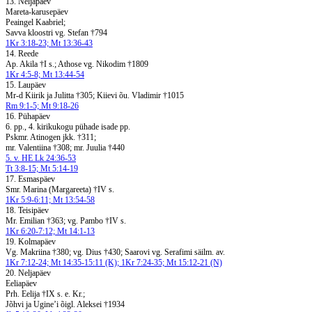
13. Neljapäev
Mareta-karusepäev
Peaingel Kaabriel;
Savva kloostri vg. Stefan †794
1Kr 3:18-23; Mt 13:36-43
14. Reede
Ap. Akila †I s.; Athose vg. Nikodim †1809
1Kr 4:5-8; Mt 13:44-54
15. Laupäev
Mr-d Kiirik ja Julitta †305; Kiievi õu. Vladimir †1015
Rm 9:1-5; Mt 9:18-26
16. Pühapäev
6. pp., 4. kirikukogu pühade isade pp.
Pskmr. Atinogen jkk. †311;
mr. Valentiina †308; mr. Juulia †440
5. v. HE Lk 24:36-53
Tt 3:8-15; Mt 5:14-19
17. Esmaspäev
Smr. Marina (Margareeta) †IV s.
1Kr 5:9-6:11; Mt 13:54-58
18. Teisipäev
Mr. Emilian †363; vg. Pambo †IV s.
1Kr 6:20-7:12; Mt 14:1-13
19. Kolmapäev
Vg. Makriina †380; vg. Dius †430; Saarovi vg. Serafimi säilm. av.
1Kr 7:12-24; Mt 14:35-15:11 (K); 1Kr 7:24-35; Mt 15:12-21 (N)
20. Neljapäev
Eeliapäev
Prh. Eelija †IX s. e. Kr.;
Jõhvi ja Ugine’i õigl. Aleksei †1934