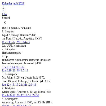
Kalender juuli 2023
<
>
Info
Seaded
JUULI
JUULI / heinakuu
1. Laupäev
Kp-d Kosma ja Damian †284;
mr. Potit †II s.; õu. Angeliina †XVI
Rm 6:11-17; Mt 8:14-23
62 JUULI / heinakuu
2. Pühapäev
Heinamaarjapäev
4. pp.
Jumalaema rüü toomine Blaherna kirikusse;
Jeruusalemma patr. Juvenaali †458
3. v. HE Lk 24:1-12
Rm 6:18-23; Mt 8:5-13
3. Esmaspäev
Mr. Jakint †108; vg. Jesaja Erak †370;
mr-d Diomid, Eulampi, Golinduh jkk. †II s.
Rm 12:4-5, 15-21; Mt 12:9-13
4. Teisipäev
Kreeta üpsk. Andreas †740; vg. Marta †554
Rm 14:9-18; Mt 12:14-16, 22-30
5. Kolmapäev
Athose vg. Atanaasi †1000; mr. Kirilla †III s.