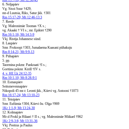
Rm 15:7-16; Mt 12:38-45
6. Neljapäev
Vg. Sisoi Suur †429;
mr-d Luutsia, Riks, Satur jkk. †301
Rm 15:17-29; Mt 12:46-13:3
7. Reede
Vg. Maleonimäe Toomas †X s.;
vg. Akaaki † VI s.; mr. Epiktet †290
Rm 16:1-16; Mt 14:3-9
Vkj. Ristija Johannese sünd.
8. Laupäev
Smr. Prokoopi †303; Jumalaema Kaasani pühakuju
Rm 8:14-21; Mt 9:9-13
9. Pühapäev
5. pp.
Taormina pskmr. Pankraati †I s.;
Gortüna pskmr. Kirill †IV s.
4. v. HE Lk 24:12-35
Rm 10:1-10; Mt 8:28-9:1
10. Esmaspäev
Seitsmevennapäev
Nikopoli 45 mr-t: Leonti jkk.; Kiievi vg. Antooni †1073
Rm 16:17-24; Mt 13:10-23
11. Teisipäev
Smr. Eufiimia †304; Kiievi õu. Olga †969
1Kr 1:1-9; Mt 13:24-30
12. Kolmapäev
Mr-d Prokl ja Hilaari † II s.; vg. Maleonimäe Miikael †962
1Kr 2:9-3:8; Mt 13:31-36
Vkj. Peetrus ja Paulus