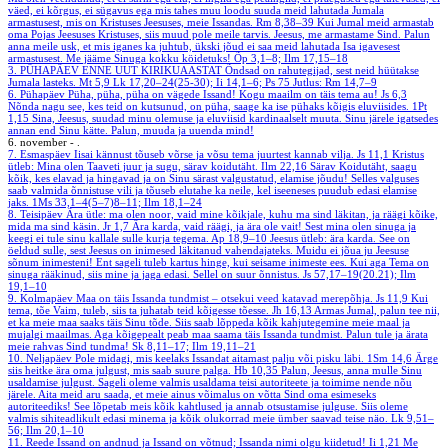
väed, ei kõrgus, ei sügavus ega mis tahes muu loodu suuda meid lahutada Jumala
armastusest, mis on Kristuses Jeesuses, meie Issandas.
Rm 8,38–39
Kui Jumal meid armastab
oma Pojas Jeesuses Kristuses, siis muud pole meile tarvis. Jeesus, me armastame Sind. Palun
anna meile usk, et mis iganes ka juhtub, ükski jõud ei saa meid lahutada Isa igavesest
armastusest. Me jääme Sinuga kokku köidetuks!
Õp 3,1–8; Ilm 17,15–18
3. PÜHAPÄEV ENNE UUT KIRIKUAASTAT
Õndsad on rahutegijad, sest neid hüütakse
Jumala lasteks.
Mt 5,9
Lk 17,20–24(25-30); Ii 14,1–6; Ps 75
Jutlus: Rm 14,7–9
6. Pühapäev
Püha, püha, püha on vägede Issand! Kogu maailm on täis tema au!
Js 6,3
Nõnda nagu see, kes teid on kutsunud, on püha, saage ka ise pühaks kõigis eluviisides.
1Pt
1,15
Sina, Jeesus, suudad minu olemuse ja eluviisid kardinaalselt muuta. Sinu järele igatsedes
annan end Sinu kätte. Palun, muuda ja uuenda mind!
6. november - .
7. Esmaspäev
Iisai kännust tõuseb võrse ja võsu tema juurtest kannab vilja.
Js 11,1
Kristus
ütleb: Mina olen Taaveti juur ja sugu, särav koidutäht.
Ilm 22,16
Särav Koidutäht, saagu
kõik, kes elavad ja hingavad ja on Sinu särast valgustatud, elamise jõudu! Selles valguses
saab valmida õnnistuse vili ja tõuseb elutahe ka neile, kel iseeneses puudub edasi elamise
jaks.
1Ms 33,1–4(5–7)8–11; Ilm 18,1–24
8. Teisipäev
Ära ütle: ma olen noor, vaid mine kõikjale, kuhu ma sind läkitan, ja räägi kõike,
mida ma sind käsin.
Jr 1,7
Ära karda, vaid räägi, ja ära ole vait! Sest mina olen sinuga ja
keegi ei tule sinu kallale sulle kurja tegema.
Ap 18,9–10
Jeesus ütleb: ära karda. See on
öeldud sulle, sest Jeesus on inimesed läkitanud vahendajateks. Muidu ei jõua ju Jeesuse
sõnum inimesteni! Ent sageli tuleb kartus hinge, kui seisame inimeste ees. Kui aga Tema on
sinuga rääkinud, siis mine ja jaga edasi. Sellel on suur õnnistus.
Js 57,17–19(20.21); Ilm
19,1–10
9. Kolmapäev
Maa on täis Issanda tundmist – otsekui veed katavad merepõhja.
Js 11,9
Kui
tema, tõe Vaim, tuleb, siis ta juhatab teid kõigesse tõesse.
Jh 16,13
Armas Jumal, palun tee nii,
et ka meie maa saaks täis Sinu tõde. Siis saab lõppeda kõik kahjutegemine meie maal ja
mujalgi maailmas. Aga kõigepealt peab maa saama täis Issanda tundmist. Palun tule ja ärata
meie rahvas Sind tundma!
Sk 8,11–17; Ilm 19,11–21
10. Neljapäev
Pole midagi, mis keelaks Issandat aitamast palju või pisku läbi.
1Sm 14,6
Ärge
siis heitke ära oma julgust, mis saab suure palga.
Hb 10,35
Palun, Jeesus, anna mulle Sinu
usaldamise julgust. Sageli oleme valmis usaldama teisi autoriteete ja toimime nende nõu
järele. Aita meid aru saada, et meie ainus võimalus on võtta Sind oma esimeseks
autoriteediks! See lõpetab meis kõik kahtlused ja annab otsustamise julguse. Siis oleme
valmis sihiteadlikult edasi minema ja kõik olukorrad meie ümber saavad teise näo.
Lk 9,51–
56; Ilm 20,1–10
11. Reede
Issand on andnud ja Issand on võtnud; Issanda nimi olgu kiidetud!
Ii 1,21
Me