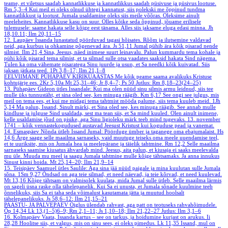
teame, et viletsus saadab kannatlikkuse ja kannatlikkus saadab püsivuse ja püsivus lootuse.
Rm 5,3–4
Kui meil ei oleks olnud ühtegi kannatust, siis polekski me õppinud tundma
kannatlikkust ja lootust. Jumala usaldamine oleks siis meile võõras. Oleksime ainult
meeleheites. Kannatlikkuse kasu on suur. Olles kõike seda õppinud, jõuame erilisele
tulemusele: saame hakata selle kõige eest tänama. Alles siis jaksame eluga edasi minna.
Jh
18,10.11; Ilm 20,11–15
12. Laupäev
Issanda lunastatud pöörduvad tagasi hõisates. Rõõm ja ilutsemine valdavad
neid, aga kurbus ja ohkamine põgenevad ära.
Js 51,11
Jumal pühib ära kõik pisarad nende
silmist.
Ilm 21,4
Sina, Jeesus, näed inimese suurt leinavalu. Palun kummardu tema kohale ja
pühi kõik pisarad tema silmist, et ta silmad sulle otsa vaadates saaksid hakata Sind nägema.
Tulen ka oma vähemate pisaratega Sinu juurde ja usun, et Sa needki kõik kuivatad. Siis
jaksan jätkata teed.
1Pt 3,8–17; Ilm 21,1–8
EELVIIMANE PÜHAPÄEV KIRIKUAASTAS
Me kõik peame saama avalikuks Kristuse
kohtujärje ees.
2Kr 5,10a
Mt 25,31–46; Jr 8,4–7; Ps 50
Jutlus: Rm 8,18–23(24–25)
13. Pühapäev
Gideon ütles Issandale: Kui ma olen nüüd sinu silmis armu leidnud, siis tee
mulle üks tunnustäht, et sina oled see, kes minuga räägib.
Km 6,17
See ongi see julgus, mis
meil on tema ees, et kui me midagi tema tahtmist mööda palume, siis tema kuuleb meid.
1Jh
5,14
Ma palun, Issand, Sinult märki, et Sina oled see, kes minuga räägib. See annab mulle
kindluse ja julguse Sind usaldada, sest ma tean siis, et Sa mind kuuled. Olen ainult inimene,
kelle usaldamise jõud on pisike, aga Sinu ligioleku märk teeb mind tugevaks.
13. november
1741 – kõik vennastekogudused austavad Jeesust Kristust kui koguduse pead ja vanemat.
14. Esmaspäev
Nõnda ütleb Issand Jumal: Pöörduge ümber ja taganege oma ebajumalaist.
Hs
14,6
Ärge saage selle maailma sarnaseks, vaid muutuge teiseks oma meele uuendamise teel,
et te uuriksite, mis on Jumala hea ja meelepärane ja täielik tahtmine.
Rm 12,2
Selle maailma
sarnaseks saamise kiusatus ähvardab mind. Jeesus, aita palun, et kiusaja ei saaks meelevalda
mu üle. Muuda mu meel ja saagu Jumala tahtmine mulle kõige tähtsamaks. Ja anna innukus
Sinust kinni hoida.
Mt 25,14–20; Ilm 21,9–14
15. Teisipäev
Saamuel ütles Saulile: Aga sina jää nüüd paigale ja mina kuulutan sulle Jumala
sõna.
1Sm 9,27
Õndsad on aga teie silmad, et need näevad, ja teie kõrvad, et need kuulevad.
Mt 13,16
Kõige tähtsam on valmisolek kuulata, mida Jumal sulle ütleb. Selle maailma lärmis
on sageli üsna raske olla tähelepanelik. Kui Sa ei unusta, et Jumala sõnade kuulmine teeb
õnnelikuks, siis Sa ei taha seda võimalust kasutamata jätta ja muutud hoolsalt
tähelepanelikuks.
Js 58,6–12; Ilm 21,15–21
PAASTU- JA PALVEPÄEV
Õiglus ülendab rahvast, aga patt on teotuseks rahvahõimudele.
Õp 14,34
Lk 13,(1–5)6–9; Rm 2,1–11; Js 1,10–18; Ilm 21,22–27
Jutlus: Ilm 3,1–6
16. Kolmapäev
Vaata, Issanda kartus – see on tarkus, ja hoidumine kurjast on arukus.
Ii
28,28
Hoolitse siis, et valgus, mis on sinu sees, ei oleks pimedus.
Lk 11,35
Issand, mul on