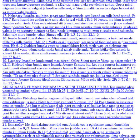
Sinu ees suur aukartus. Palun hoia mind petturite eest, kes reklaamivad oma kaupa, olles selle
tugevasse kunstvalgusesse seadnud, ja räägivad, nagu oleks see tõeline tarkus. Õpeta mind
nägema Sinu tõelist valgust ja hoolitse selle eest, et Sinu jumalik tarkus ja valgus hakkaksid
ka minust välja paistma.
17. Neljapäev
Pöördu, mu hing, tagasi oma hingamisele, sest Issand on sulle head teinud.
Ps
116,7
Rahu Issand ise andku teile rahu alati ja igal viisil.
2Ts 3,16
Jeesus, mu hing igatseb
sisemise rahu järele. Olen seda otsinud siit ja sealt, ent sisemine rahutus ei ole järele andnud.
Nüüd pöördun Sinu poole ja palun: muuda kõik muu pakutav minu jaoks tühiseks, et oleksin
valmis kogu sisemise olemusega Sinu poole kippuma ja miski muu ei saaks mind takistada.
Palun tule minu juurde, tahan Sinuga olla.
2Ts 1,3–12; Ilm 22,1–5
18. Reede
Issand ütles Aabramile: Mine omalt maalt, omast sugukonnast ja isakojast maale,
mille ma sulle näitan.
1Ms 12,1
Võtke eeskujuks neid, kes pärivad tõotused usu ja pika meele
tõttu.
Hb 6,12
Usaldust Jumala vastu ja kannatlikkust läheb meile vaja, et oleksime ette
valmistatud vastu võtma seda, mida Jumal tahab meile anda. Tahtes kõike ülepeakaela ja
kiiresti kätte saada, jääme ainult eemalt vaatama ja kahetsus kestab igavesti.
Hb 13,17–21;
Ilm 22,6–15
19. Laupäev
Issand on kuulutanud maa ääreni: Öelge Siioni tütrele: Vaata, su pääste tuleb!
Js
62,11
Kiidetud olgu Jumal, meie Issanda Jeesuse Kristuse Isa, kes oma suurest halastusest on
meid uuesti sünnitanud elavaks lootuseks Jeesuse Kristuse ülestõusmise läbi surnuist.
1Pt 1,3
Kui sulle üteldakse: "Kristus on üles tõusnud!", kas sa saad siis täiesti vabalt ja suure rõõmuga
hüüda: "Ta on tõesti üles tõusnud!"? See saab sündida ainult siis, kui ka sina oled uuesti
sünnitatud Jeesuse Kristuse ülestõusmise läbi surnuist. Mõtle selle üle järele.
2Pt 3,(13)14–18;
Ilm 22,16–21
KIRIKUAASTA VIIMANE PÜHAPÄEV – SURNUTEMÄLESTUSPÜHA
Teie niuded olgu
vöötatud ja lambid põlegu.
Lk 12,35
Mt 25,1–13; Js 65,17–19(20–22)23–25; Ps 90
Jutlus:
Ilm 21,1–7
20. Pühapäev
Pöörduge ümber, taganenud lapsed, ütleb Issand, sest mina olen võtnud teid
oma valdusesse; ja mina võtan teid ning viin teid Siionisse.
Jr 3,14
Poeg tõusis ja asus teele
oma isa juurde. Aga kui ta alles kaugel oli, nägi isa teda ja tal hakkas hale ning ta jooksis ja
langes poja kaela ja andis talle suud.
Lk 15,20
Armas Jumal, mis saaks siis, kui Sa võtaksid
igast linnast ühe ja suguvõsast kaks? Mis siis neist teistest saab? Tänan Sind, et Sa oled siiski
valmis hellalt vastu võtma kõik kadunud lapsed, kes kahetsedes ja meelt parandades Sinu
juurde tulevad.
21. Esmaspäev
Me alandaksime iseendid oma Jumala ees ja paluksime temalt õnnelikku
teekonda.
Esr 8,21
Jeesus ütleb: Mina olen tee ja tõde ja elu. Ükski ei saa minna Isa juurde
muidu kui minu kaudu.
Jh 14,6
Armas Jumal, kui juba Esrale oli selge, et ühelegi
vastutusrikkale teele ei ole võimalik minna ilma vaimselt ette valmistamata, ilma palveta, siis
palun õpeta meile, et oma teedele minnes me ei unustaks palves Jeesust kaasa kutsuda. Sinu,