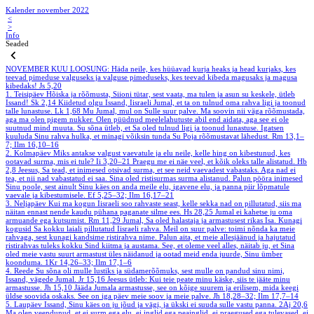
Kalender november 2022
<
>
Info
Seaded
NOVEMBER
KUU LOOSUNG: Häda neile, kes hüüavad kurja heaks ja head kurjaks, kes
teevad pimeduse valguseks ja valguse pimeduseks, kes teevad kibeda magusaks ja magusa
kibedaks!
Js 5,20
1. Teisipäev
Hõiska ja rõõmusta, Siioni tütar, sest vaata, ma tulen ja asun su keskele, ütleb
Issand!
Sk 2,14
Kiidetud olgu Issand, Iisraeli Jumal, et ta on tulnud oma rahva ligi ja toonud
talle lunastuse.
Lk 1,68
Mu Jumal, mul on Sulle suur palve. Ma soovin nii väga rõõmustada,
aga ma olen pigem nukker. Olen püüdnud meelelahutuste abil end aidata, aga see ei ole
suutnud mind muuta. Su sõna ütleb, et Sa oled tulnud ligi ja toonud lunastuse. Igatsen
kuuluda Sinu rahva hulka, et minagi võiksin tunda Su Poja rõõmustavat lähedust.
Rm 13,1–
7; Ilm 16,10–16
2. Kolmapäev
Miks antakse valgust vaevatule ja elu neile, kelle hing on kibestunud, kes
ootavad surma, mis ei tule?
Ii 3,20–21
Praegu me ei näe veel, et kõik oleks talle alistatud.
Hb
2,8
Jeesus, Sa tead, et inimesed otsivad surma, et see neid vaevadest vabastaks. Aga nad ei
tea, et nii nad vabastatud ei saa. Sina oled ristisurmas surma alistanud. Palun pööra inimesed
Sinu poole, sest ainult Sinu käes on anda meile elu, igavene elu, ja panna piir lõpmatule
vaevale ja kibestumisele.
Ef 5,25–32; Ilm 16,17–21
3. Neljapäev
Kui ma kogun Iisraeli soo rahvaste seast, kelle sekka nad on pillutatud, siis ma
näitan ennast nende kaudu pühana paganate silme ees.
Hs 28,25
Jumal ei kahetse ju oma
armuande ega kutsumist.
Rm 11,29
Jumal, Sa oled halastaja ja armastusest rikas Isa. Kunagi
kogusid Sa kokku laiali pillutatud Iisraeli rahva. Meil on suur palve: toimi nõnda ka meie
rahvaga, sest kunagi kandsime ristirahva nime. Palun aita, et meie allesjäänud ja hajutatud
ristirahvas tuleks kokku Sind kiitma ja austama. See, et oleme veel alles, näitab ju, et Sina
oled meie vastu suurt armastust üles näidanud ja ootad meid enda juurde, Sinu ümber
koonduma.
1Kr 14,26–33; Ilm 17,1–6
4. Reede
Su sõna oli mulle lustiks ja südamerõõmuks, sest mulle on pandud sinu nimi,
Issand, vägede Jumal.
Jr 15,16
Jeesus ütleb: Kui teie peate minu käske, siis te jääte minu
armastusse.
Jh 15,10
Jääda Jumala armastusse, see on kõige suurem ja erilisem, mida keegi
üldse soovida oskaks. See on iga päev meie soov ja meie palve.
Jh 18,28–32; Ilm 17,7–14
5. Laupäev
Issand, Sinu käes on ju jõud ja vägi, ja ükski ei suuda sulle vastu panna.
2Aj 20,6
Ma olen veendunud, et ei surm ega elu, ei inglid ega peainglid, ei praegused ega tulevased, ei