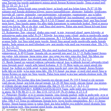
oma Taevase Isa juurde saaksimegi minna ainult Jeesuse Kristuse kaudu, Tema avatud teel!
Hb 12,18–25; Js 1,1–9
22. Teisipäev
Tema hoiab oma vagade hingi, ta kisub nad ära õelate käest.
Ps 97,10
Me
näitame end Jumala abilistena kõiges: suures kannatlikkuses, ahistustes, hädades, kitsikustes,
hoopide all, vangis, mässudes, vaevanägemistes, valvamistes, paastumistes, aus ja häbis,
laituse all ja kiituse all; kui eksitajad, ja siiski tõerääkijad; kui tundmatud, ent ometi tuntud;
kui surijad – ja ennäe, me elame.
2Kr 6,4.5.8–9
Issand, me armastame Sind, sest Sina hoiad
meie hingi. Sinu kaudu saame jõu alles jääda kannatuste ja vastuolude keskel. Need ei murra
meid ega hävita. Me ei ole üksi, vaid Sina oled meiega. Palun aita meid Sinust kõvasti kinni
hoida!
Js 35,8–10; Js 1,10–20
23. Kolmapäev
Teie, väravad, tõstke oma pead, ja teie, igavesed uksed, saage kõrgeks, et
aukuningas saaks sisse tulla!
Ps 24,7
Kõigile, kes tema vastu võtsid, andis ta meelevalla saada
Jumala lasteks, neile, kes usuvad tema nimesse.
Jh 1,12
Kallis Jeesus, aita meid olla väravaid
avamas Sulle, kui Sina tuled meie juurde. Ainult Sina annad meile meelevalla saada Jumala
lasteks. Seda seisust on meil kibedasti vaja, sest muidu pole meil osa igavesest elust.
1Kr 3,9–
15; Js 1,21–31
24. Neljapäev
Nõnda ütleb Issand: Ma olen sind kuulnud hea meele ajal ja aidanud
päästepäeval.
Js 49,8
Ennäe, Jumala riik on seespidi teie sees!
Lk 17,21
Kallis Issand Jeesus,
ma palun, tule minusse, lausa minu sisse, ma vajan iga päev oma elus Sind. Siis lähen ma
sellest olemisest sinna, kus igavesti saan olla koos Sinuga.
Hb 13,1–9; Js 2,1–5
25. Reede
Issand on pannud päikese valguseks päeval, kuu ja tähtede korrad valguseks öösel,
tema liigutab merd, paneb selle lained kohama.
Jr 31,35
Meie jaoks on ometi ainult üks
Jumal, Isa, kellest on kõik asjad, ja meie tema juurde teel, ning üks Issand, Jeesus Kristus,
kelle läbi on kõik, ja ka meie tema läbi.
1Kr 8,6
Jumal, ma tänan, et meil oled ainult Sina ja
Jeesus Kristus on meie tee Sinu juurde. Palun hoia mind ja ära lase sattuda eksituse teele.
Hb
13,10–16; Js 2,6–22
26. Laupäev
Ma loodan ikka käia Issanda ees elavate maal.
Ps 116,9
Jumal ei ole surnute,
vaid elavate Jumal, sest kõik elavad temale.
Lk 20,38
Sinu poole, elavate Jumal, ma sirutun,
et võiksin elavate maal igavesti olemas olla.
Ilm 21,10–14.21–27; Js 3,1–15
1. ADVENDIPÜHAPÄEV. KIRIKUAASTA ALGUS
Vaata, sulle tuleb sinu kuningas, õiglane
ja aitaja.
Sk 9,9b
Mt 21,1–11; Rm 13,8–12(13.14); Ps 24
Jutlus: Jr 23,5–8
27. Pühapäev
Hoidke, et te ei unusta Issanda, oma Jumala seadust, mille ta andis teile, et te ei
valmistaks endile nikerdatud kuju, ei mingit kujutist, mida Issand, su Jumal, sind on keelanud
teha.
5Ms 4,23
Tema on nähtamatu Jumala kuju, kogu loodu esmasündinu.
Kl 1,15
Jeesus
Kristus, Sinust haaran kinni ja palun Sind: ära luba kellelgi ega millelgi mind eksitada Sinu
järele käimise teelt. Sina suudad mind hoida, ma tänan Sind.
27. november - Uue kirikuaasta algus