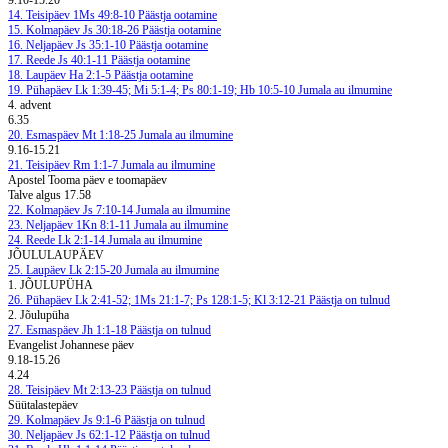
9.10-15.20
14. Teisipäev
1Ms 49:8-10
Päästja ootamine
15. Kolmapäev
Js 30:18-26
Päästja ootamine
16. Neljapäev
Js 35:1-10
Päästja ootamine
17. Reede
Js 40:1-11
Päästja ootamine
18. Laupäev
Ha 2:1-5
Päästja ootamine
19. Pühapäev
Lk 1:39-45; Mi 5:1-4; Ps 80:1-19; Hb 10:5-10
Jumala au ilmumine
4. advent
6.35
20. Esmaspäev
Mt 1:18-25
Jumala au ilmumine
9.16-15.21
21. Teisipäev
Rm 1:1-7
Jumala au ilmumine
Apostel Tooma päev e toomapäev
Talve algus 17.58
22. Kolmapäev
Js 7:10-14
Jumala au ilmumine
23. Neljapäev
1Kn 8:1-11
Jumala au ilmumine
24. Reede
Lk 2:1-14
Jumala au ilmumine
JÕULULAUPÄEV
25. Laupäev
Lk 2:15-20
Jumala au ilmumine
1. JÕULUPÜHA
26. Pühapäev
Lk 2:41-52; 1Ms 21:1-7; Ps 128:1-5; Kl 3:12-21
Päästja on tulnud
2. Jõulupüha
27. Esmaspäev
Jh 1:1-18
Päästja on tulnud
Evangelist Johannese päev
9.18-15.26
4.24
28. Teisipäev
Mt 2:13-23
Päästja on tulnud
Süütalastepäev
29. Kolmapäev
Js 9:1-6
Päästja on tulnud
30. Neljapäev
Js 62:1-12
Päästja on tulnud