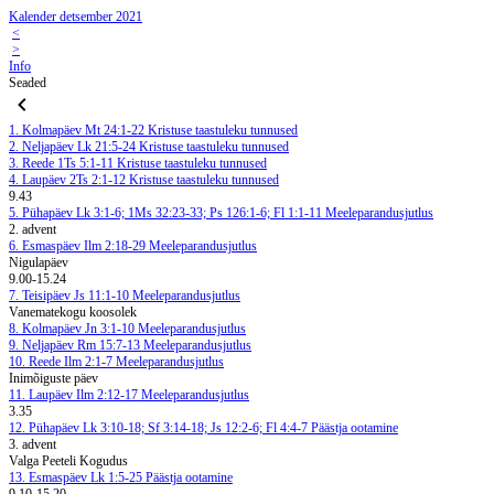
Kalender detsember 2021
<
>
Info
Seaded
1. Kolmapäev
Mt 24:1-22
Kristuse taastuleku tunnused
2. Neljapäev
Lk 21:5-24
Kristuse taastuleku tunnused
3. Reede
1Ts 5:1-11
Kristuse taastuleku tunnused
4. Laupäev
2Ts 2:1-12
Kristuse taastuleku tunnused
9.43
5. Pühapäev
Lk 3:1-6; 1Ms 32:23-33; Ps 126:1-6; Fl 1:1-11
Meeleparandusjutlus
2. advent
6. Esmaspäev
Ilm 2:18-29
Meeleparandusjutlus
Nigulapäev
9.00-15.24
7. Teisipäev
Js 11:1-10
Meeleparandusjutlus
Vanematekogu koosolek
8. Kolmapäev
Jn 3:1-10
Meeleparandusjutlus
9. Neljapäev
Rm 15:7-13
Meeleparandusjutlus
10. Reede
Ilm 2:1-7
Meeleparandusjutlus
Inimõiguste päev
11. Laupäev
Ilm 2:12-17
Meeleparandusjutlus
3.35
12. Pühapäev
Lk 3:10-18; Sf 3:14-18; Js 12:2-6; Fl 4:4-7
Päästja ootamine
3. advent
Valga Peeteli Kogudus
13. Esmaspäev
Lk 1:5-25
Päästja ootamine